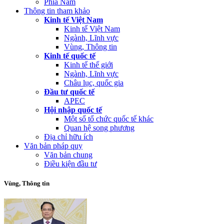
Phía Nam
Thông tin tham khảo
Kinh tế Việt Nam
Kinh tế Việt Nam
Ngành, Lĩnh vực
Vùng, Thông tin
Kinh tế quốc tế
Kinh tế thế giới
Ngành, Lĩnh vực
Châu lục, quốc gia
Đầu tư quốc tế
APEC
Hội nhập quốc tế
Một số tổ chức quốc tế khác
Quan hệ song phương
Địa chỉ hữu ích
Văn bản pháp quy
Văn bản chung
Điều kiện đầu tư
Vùng, Thông tin