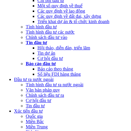
Chi phí đầu tư
Một số quy định về thuế
Các quy định về lao động
Các quy định về đất đai, xây dựng
Triển khai dự án & tổ chức kinh doanh
Tình hình đầu tư
Tình hình đầu tư các nước
Chính sách đầu tư vào
Tin đầu tư
Hội thảo, diễn đàn, triển lãm
Tin dự án
Cơ hội đầu tư
Báo cáo đầu tư
Báo cáo theo tháng
Số liệu FDI hàng tháng
Đầu tư ra nước ngoài
Tình hình đầu tư ra nước ngoài
Văn bản pháp quy
Chính sách đầu tư ra
Cơ hội đầu tư
Tin đầu tư
Xúc tiến đầu tư
Quốc gia
Miền Bắc
Miền Trung