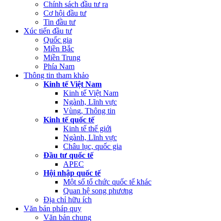
Chính sách đầu tư ra
Cơ hội đầu tư
Tin đầu tư
Xúc tiến đầu tư
Quốc gia
Miền Bắc
Miền Trung
Phía Nam
Thông tin tham khảo
Kinh tế Việt Nam
Kinh tế Việt Nam
Ngành, Lĩnh vực
Vùng, Thông tin
Kinh tế quốc tế
Kinh tế thế giới
Ngành, Lĩnh vực
Châu lục, quốc gia
Đầu tư quốc tế
APEC
Hội nhập quốc tế
Một số tổ chức quốc tế khác
Quan hệ song phương
Địa chỉ hữu ích
Văn bản pháp quy
Văn bản chung