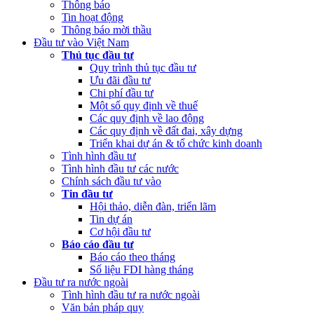
Thông báo
NSNN Quý 4 và cả năm 2022
Tin hoạt động
Thông báo mời thầu
(Thứ Hai, 20/03/2023 05:17)
Công bố công khai quyết toán ngân
Đầu tư vào Việt Nam
sách nhà nước năm 2022 cùa Trung tâm Xúc tiến đầu tư phía Bắc
Thủ tục đầu tư
Quy trình thủ tục đầu tư
(Thứ Sáu, 24/02/2023 05:43)
Việt Nam, Bỉ thúc đẩy hợp tác đổi
Ưu đãi đầu tư
mới sáng tạo
Chi phí đầu tư
Một số quy định về thuế
Các quy định về lao động
Các quy định về đất đai, xây dựng
Triển khai dự án & tổ chức kinh doanh
Tình hình đầu tư
Tình hình đầu tư các nước
Chính sách đầu tư vào
Tin đầu tư
Hội thảo, diễn đàn, triển lãm
Tin dự án
Cơ hội đầu tư
Báo cáo đầu tư
Báo cáo theo tháng
Số liệu FDI hàng tháng
Đầu tư ra nước ngoài
Tình hình đầu tư ra nước ngoài
Văn bản pháp quy