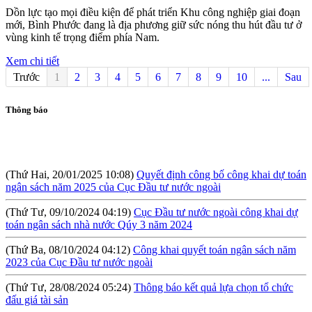
Dồn lực tạo mọi điều kiện để phát triển Khu công nghiệp giai đoạn
mới, Bình Phước đang là địa phương giữ sức nóng thu hút đầu tư ở
vùng kinh tế trọng điểm phía Nam.
Xem chi tiết
Trước
1
2
3
4
5
6
7
8
9
10
...
Sau
Thông báo
(Thứ Hai, 20/01/2025 10:08)
Quyết định công bố công khai dự toán
ngân sách năm 2025 của Cục Đầu tư nước ngoài
(Thứ Tư, 09/10/2024 04:19)
Cục Đầu tư nước ngoài công khai dự
toán ngân sách nhà nước Qúy 3 năm 2024
(Thứ Ba, 08/10/2024 04:12)
Công khai quyết toán ngân sách năm
2023 của Cục Đầu tư nước ngoài
(Thứ Tư, 28/08/2024 05:24)
Thông báo kết quả lựa chọn tổ chức
đấu giá tài sản
(Thứ Sáu, 09/08/2024 10:57)
Hội thảo: Cơ chế khuyến khích đầu tư