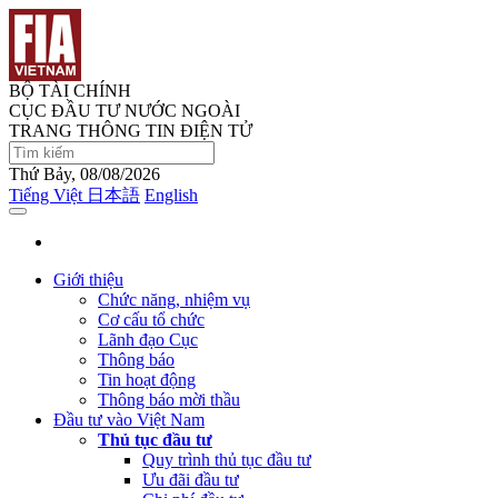
BỘ TÀI CHÍNH
CỤC ĐẦU TƯ NƯỚC NGOÀI
TRANG THÔNG TIN ĐIỆN TỬ
Thứ Bảy, 08/08/2026
Tiếng Việt
日本語
English
Giới thiệu
Chức năng, nhiệm vụ
Cơ cấu tổ chức
Lãnh đạo Cục
Thông báo
Tin hoạt động
Thông báo mời thầu
Đầu tư vào Việt Nam
Thủ tục đầu tư
Quy trình thủ tục đầu tư
Ưu đãi đầu tư