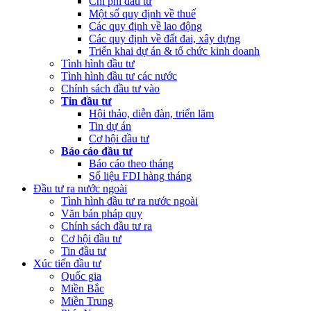
Chi phí đầu tư
Một số quy định về thuế
Các quy định về lao động
Các quy định về đất đai, xây dựng
Triển khai dự án & tổ chức kinh doanh
Tình hình đầu tư
Tình hình đầu tư các nước
Chính sách đầu tư vào
Tin đầu tư
Hội thảo, diễn đàn, triển lãm
Tin dự án
Cơ hội đầu tư
Báo cáo đầu tư
Báo cáo theo tháng
Số liệu FDI hàng tháng
Đầu tư ra nước ngoài
Tình hình đầu tư ra nước ngoài
Văn bản pháp quy
Chính sách đầu tư ra
Cơ hội đầu tư
Tin đầu tư
Xúc tiến đầu tư
Quốc gia
Miền Bắc
Miền Trung