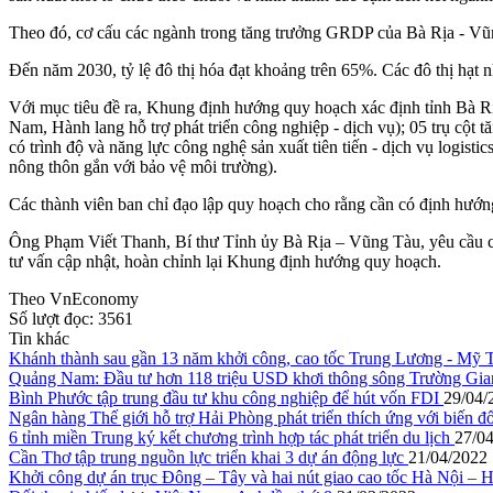
Theo đó, cơ cấu các ngành trong tăng trưởng GRDP của Bà Rịa - Vũn
Đến năm 2030, tỷ lệ đô thị hóa đạt khoảng trên 65%. Các đô thị hạ
Với mục tiêu đề ra, Khung định hướng quy hoạch xác định tỉnh Bà Rịa
Nam, Hành lang hỗ trợ phát triển công nghiệp - dịch vụ); 05 trụ cột 
có trình độ và năng lực công nghệ sản xuất tiên tiến - dịch vụ logisti
nông thôn gắn với bảo vệ môi trường).
Các thành viên ban chỉ đạo lập quy hoạch cho rằng cần có định hướn
Ông Phạm Viết Thanh, Bí thư Tỉnh ủy Bà Rịa – Vũng Tàu, yêu cầu các 
tư vấn cập nhật, hoàn chỉnh lại Khung định hướng quy hoạch.
Theo VnEconomy
Số lượt đọc:
3561
Tin khác
Khánh thành sau gần 13 năm khởi công, cao tốc Trung Lương - Mỹ
Quảng Nam: Đầu tư hơn 118 triệu USD khơi thông sông Trường Gi
Bình Phước tập trung đầu tư khu công nghiệp để hút vốn FDI
29/04/
Ngân hàng Thế giới hỗ trợ Hải Phòng phát triển thích ứng với biến đ
6 tỉnh miền Trung ký kết chương trình hợp tác phát triển du lịch
27/0
Cần Thơ tập trung nguồn lực triển khai 3 dự án động lực
21/04/2022
Khởi công dự án trục Đông – Tây và hai nút giao cao tốc Hà Nội – 