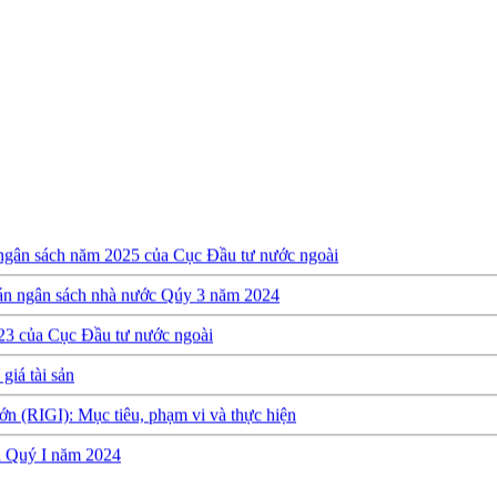
 ngân sách năm 2025 của Cục Đầu tư nước ngoài
oán ngân sách nhà nước Qúy 3 năm 2024
23 của Cục Đầu tư nước ngoài
giá tài sản
ớn (RIGI): Mục tiêu, phạm vi và thực hiện
ch Quý I năm 2024
y định về việc thành lập, quản lý và sử dụng Quỹ hỗ trợ đầu tư