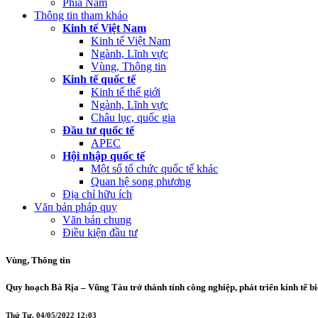
Phía Nam
Thông tin tham khảo
Kinh tế Việt Nam
Kinh tế Việt Nam
Ngành, Lĩnh vực
Vùng, Thông tin
Kinh tế quốc tế
Kinh tế thế giới
Ngành, Lĩnh vực
Châu lục, quốc gia
Đầu tư quốc tế
APEC
Hội nhập quốc tế
Một số tổ chức quốc tế khác
Quan hệ song phương
Địa chỉ hữu ích
Văn bản pháp quy
Văn bản chung
Điều kiện đầu tư
Vùng, Thông tin
Quy hoạch Bà Rịa – Vũng Tàu trở thành tỉnh công nghiệp, phát triển kinh tế b
Thứ Tư, 04/05/2022 12:03