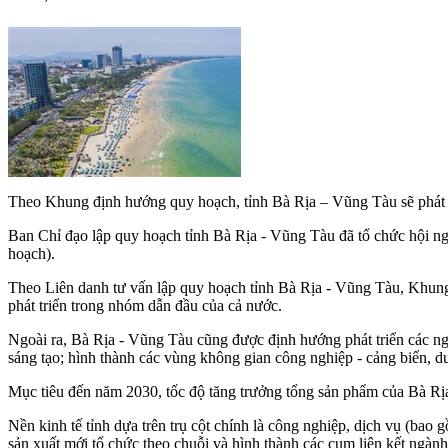
Theo Khung định hướng quy hoạch, tỉnh Bà Rịa – Vũng Tàu sẽ phát triể
Ban Chỉ đạo lập quy hoạch tỉnh Bà Rịa - Vũng Tàu đã tổ chức hội 
hoạch).
Theo Liên danh tư vấn lập quy hoạch tỉnh Bà Rịa - Vũng Tàu, Khung
phát triển trong nhóm dẫn đầu của cả nước.
Ngoài ra, Bà Rịa - Vũng Tàu cũng được định hướng phát triển các ngàn
sáng tạo; hình thành các vùng không gian công nghiệp - cảng biển, 
Mục tiêu đến năm 2030, tốc độ tăng trưởng tổng sản phẩm của Bà 
Nền kinh tế tỉnh dựa trên trụ cột chính là công nghiệp, dịch vụ (bao g
sản xuất mới tổ chức theo chuỗi và hình thành các cụm liên kết ngành