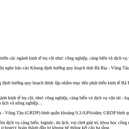
n các ngành kinh tế trụ cột như: công nghiệp, cảng biển và dịch vụ vận
nghị nghe báo cáo Khung định hướng quy hoạch tỉnh Bà Rịa - Vũng T
 định hướng quy hoạch được lập nhằm mục tiêu phát triển kinh tế Bà 
h kinh tế trụ cột, như: công nghiệp, cảng biển và dịch vụ vận tải - log
du lịch và nông nghiệp…
Rịa - Vũng Tàu (GRDP) bình quân khoảng 9,3-9,8%/năm; GRDP bình q
ồm dịch vụ cảng biển, logistic, du lịch, vui chơi giải trí, khoa học cô
 (cluster); hoàn thành đầu tư khung hệ thống kết cấu hạ tầng.