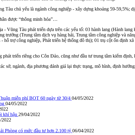
g Tàu chủ yếu là ngành công nghiệp - xây dựng khoảng 59-59,5%; dịc
t nhân được “thông minh hóa”…
 - Vũng Tàu phát triển dựa trên các yếu tố: 03 hành lang (Hành lang k
tăng trưởng (Trung tâm dịch vụ hàng hải, Trung tâm công nghiệp và năn
cs - hỗ trợ công nghiệp, Phát triển hệ thống đô thị); 01 trụ cột ổn định 
g phát triển riêng cho Côn Đảo, cũng như đầu tư trung tâm kiểm định,
sở, ngành, địa phương đánh giá lại thực trạng, mô hình, định hướng p
 Thuận miễn phí BOT 60 ngày từ 30/4
04/05/2022
ang
04/05/2022
2022
ổi khí hậu
29/04/2022
4/2022
Hải Phòng có mức đầu tư hơn 2.100 tỷ
06/04/2022