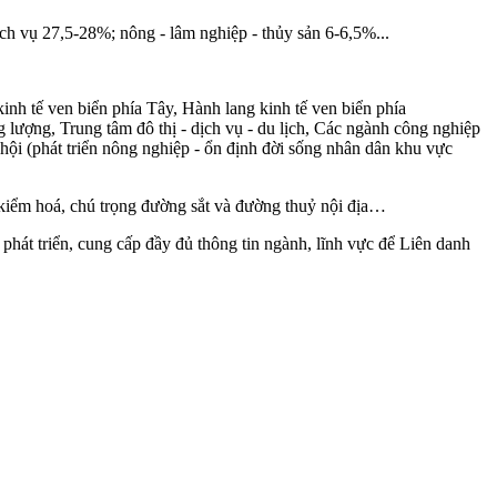
h vụ 27,5-28%; nông - lâm nghiệp - thủy sản 6-6,5%...
inh tế ven biển phía Tây, Hành lang kinh tế ven biển phía
g lượng, Trung tâm đô thị - dịch vụ - du lịch, Các ngành công nghiệp
xã hội (phát triển nông nghiệp - ổn định đời sống nhân dân khu vực
 kiểm hoá, chú trọng đường sắt và đường thuỷ nội địa…
hát triển, cung cấp đầy đủ thông tin ngành, lĩnh vực để Liên danh