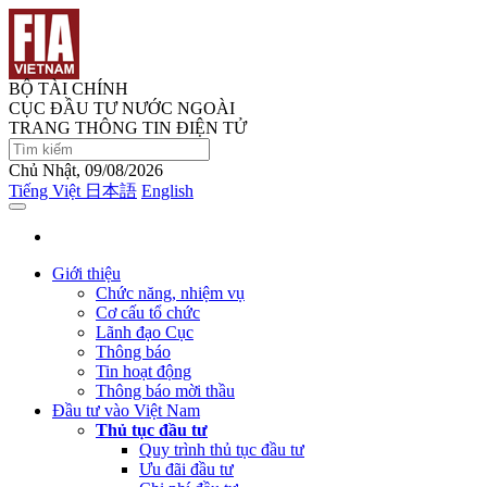
BỘ TÀI CHÍNH
CỤC ĐẦU TƯ NƯỚC NGOÀI
TRANG THÔNG TIN ĐIỆN TỬ
Chủ Nhật, 09/08/2026
Tiếng Việt
日本語
English
Giới thiệu
Chức năng, nhiệm vụ
Cơ cấu tổ chức
Lãnh đạo Cục
Thông báo
Tin hoạt động
Thông báo mời thầu
Đầu tư vào Việt Nam
Thủ tục đầu tư
Quy trình thủ tục đầu tư
Ưu đãi đầu tư