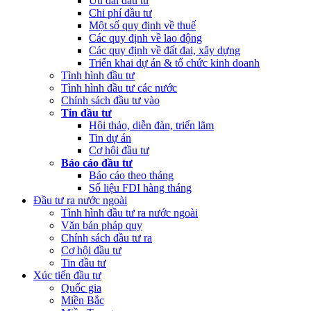
Ưu đãi đầu tư
Chi phí đầu tư
Một số quy định về thuế
Các quy định về lao động
Các quy định về đất đai, xây dựng
Triển khai dự án & tổ chức kinh doanh
Tình hình đầu tư
Tình hình đầu tư các nước
Chính sách đầu tư vào
Tin đầu tư
Hội thảo, diễn đàn, triển lãm
Tin dự án
Cơ hội đầu tư
Báo cáo đầu tư
Báo cáo theo tháng
Số liệu FDI hàng tháng
Đầu tư ra nước ngoài
Tình hình đầu tư ra nước ngoài
Văn bản pháp quy
Chính sách đầu tư ra
Cơ hội đầu tư
Tin đầu tư
Xúc tiến đầu tư
Quốc gia
Miền Bắc