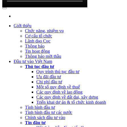
NSNN Quý 4 và cả năm 2022
(Thứ Hai, 20/03/2023 05:17)
Công bố công khai quyết toán ngân
sách nhà nước năm 2022 cùa Trung tâm Xúc tiến đầu tư phía Bắc
(Thứ Sáu, 24/02/2023 05:43)
Việt Nam, Bỉ thúc đẩy hợp tác đổi
Giới thiệu
mới sáng tạo
Chức năng, nhiệm vụ
Cơ cấu tổ chức
Lãnh đạo Cục
Thông báo
Tin hoạt động
Thông báo mời thầu
Đầu tư vào Việt Nam
Thủ tục đầu tư
Quy trình thủ tục đầu tư
Ưu đãi đầu tư
Chi phí đầu tư
Một số quy định về thuế
Các quy định về lao động
Các quy định về đất đai, xây dựng
Triển khai dự án & tổ chức kinh doanh
Tình hình đầu tư
Tình hình đầu tư các nước
Chính sách đầu tư vào
Tin đầu tư