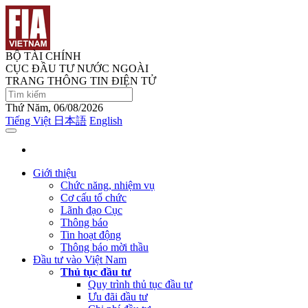
BỘ TÀI CHÍNH
CỤC ĐẦU TƯ NƯỚC NGOÀI
TRANG THÔNG TIN ĐIỆN TỬ
Thứ Năm, 06/08/2026
Tiếng Việt
日本語
English
Giới thiệu
Chức năng, nhiệm vụ
Cơ cấu tổ chức
Lãnh đạo Cục
Thông báo
Tin hoạt động
Thông báo mời thầu
Đầu tư vào Việt Nam
Thủ tục đầu tư
Quy trình thủ tục đầu tư
Ưu đãi đầu tư