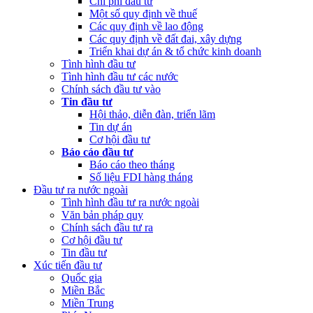
Chi phí đầu tư
Một số quy định về thuế
Các quy định về lao động
Các quy định về đất đai, xây dựng
Triển khai dự án & tổ chức kinh doanh
Tình hình đầu tư
Tình hình đầu tư các nước
Chính sách đầu tư vào
Tin đầu tư
Hội thảo, diễn đàn, triển lãm
Tin dự án
Cơ hội đầu tư
Báo cáo đầu tư
Báo cáo theo tháng
Số liệu FDI hàng tháng
Đầu tư ra nước ngoài
Tình hình đầu tư ra nước ngoài
Văn bản pháp quy
Chính sách đầu tư ra
Cơ hội đầu tư
Tin đầu tư
Xúc tiến đầu tư
Quốc gia
Miền Bắc
Miền Trung