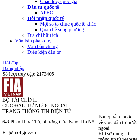
Châu lục, quốc gia
Đầu tư quốc tế
APEC
Hội nhập quốc tế
Một số tổ chức quốc tế khác
Quan hệ song phương
Địa chỉ hữu ích
Văn bản pháp quy
Văn bản chung
Điều kiện đầu tư
Hỏi đáp
Đăng nhập
Số lượt truy cập:
2173405
BỘ TÀI CHÍNH
CỤC ĐẦU TƯ NƯỚC NGOÀI
TRANG THÔNG TIN ĐIỆN TỬ
Bản quyền thuộc
6-8 Phan Huy Chú, phường Cửa Nam, Hà Nội
về Cục đầu tư nước
ngoài
Fia@mof.gov.vn
Khi sử dụng lại
thông tin từ website