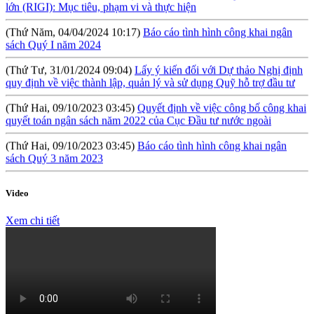
(Thứ Năm, 04/04/2024 10:17)
Báo cáo tình hình công khai ngân
sách Quý I năm 2024
(Thứ Tư, 31/01/2024 09:04)
Lấy ý kiến đối với Dự thảo Nghị định
quy định về việc thành lập, quản lý và sử dụng Quỹ hỗ trợ đầu tư
(Thứ Hai, 09/10/2023 03:45)
Quyết định về việc công bố công khai
quyết toán ngân sách năm 2022 của Cục Đầu tư nước ngoài
(Thứ Hai, 09/10/2023 03:45)
Báo cáo tình hình công khai ngân
sách Quý 3 năm 2023
(Thứ Ba, 04/07/2023 05:29)
Báo cáo tình hình công khai ngân sách
Quý 2 năm 2023
Video
(Thứ Tư, 12/04/2023 03:20)
Thực hiện công khai báo cáo tình hình
Xem chi tiết
thực hiện dự toán NSNN Quý 1 năm 2023
(Thứ Ba, 21/03/2023 04:55)
Công khai quyết toán NSNN năm
2022 của Ban Quản lý dự án Nâng cấp và phát triển Hệ thống
thông tin quốc gia về đầu tư
(Thứ Hai, 20/03/2023 05:26)
Báo cáo tình hình thực hiện dự toán