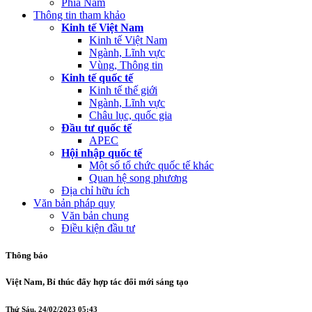
Phía Nam
Thông tin tham khảo
Kinh tế Việt Nam
Kinh tế Việt Nam
Ngành, Lĩnh vực
Vùng, Thông tin
Kinh tế quốc tế
Kinh tế thế giới
Ngành, Lĩnh vực
Châu lục, quốc gia
Đầu tư quốc tế
APEC
Hội nhập quốc tế
Một số tổ chức quốc tế khác
Quan hệ song phương
Địa chỉ hữu ích
Văn bản pháp quy
Văn bản chung
Điều kiện đầu tư
Thông báo
Việt Nam, Bỉ thúc đẩy hợp tác đổi mới sáng tạo
Thứ Sáu, 24/02/2023 05:43