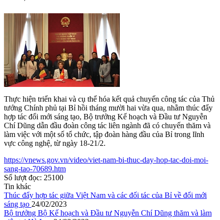
Thực hiện triển khai và cụ thể hóa kết quả chuyến công tác của Thủ
tướng Chính phủ tại Bỉ hồi tháng mười hai vừa qua, nhằm thúc đẩy
hợp tác đổi mới sáng tạo, Bộ trưởng Kế hoạch và Đầu tư Nguyễn
Chí Dũng dẫn đầu đoàn công tác liên ngành đã có chuyến thăm và
làm việc với một số tổ chức, tập đoàn hàng đầu của Bỉ trong lĩnh
vực công nghệ, từ ngày 18-21/2.
https://vnews.gov.vn/video/viet-nam-bi-thuc-day-hop-tac-doi-moi-
sang-tao-70689.htm
Số lượt đọc:
25100
Tin khác
Thúc đẩy hợp tác giữa Việt Nam và các đối tác của Bỉ về đổi mới
sáng tạo
24/02/2023
Bộ trưởng Bộ Kế hoạch và Đầu tư Nguyễn Chí Dũng thăm và làm