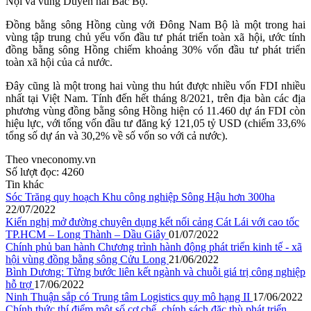
Nội và vùng Duyên hải Bắc Bộ.
Đồng bằng sông Hồng cùng với Đông Nam Bộ là một trong hai
vùng tập trung chủ yếu vốn đầu tư phát triển toàn xã hội, ước tính
đồng bằng sông Hồng chiếm khoảng 30% vốn đầu tư phát triển
toàn xã hội của cả nước.
Đây cũng là một trong hai vùng thu hút được nhiều vốn FDI nhiều
nhất tại Việt Nam. Tính đến hết tháng 8/2021, trên địa bàn các địa
phương vùng đồng bằng sông Hồng hiện có 11.460 dự án FDI còn
hiệu lực, với tổng vốn đầu tư đăng ký 121,05 tỷ USD (chiếm 33,6%
tổng số dự án và 30,2% về số vốn so với cả nước).
Theo vneconomy.vn
Số lượt đọc:
4260
Tin khác
Sóc Trăng quy hoạch Khu công nghiệp Sông Hậu hơn 300ha
22/07/2022
Kiến nghị mở đường chuyên dụng kết nối cảng Cát Lái với cao tốc
TP.HCM – Long Thành – Dầu Giây
01/07/2022
Chính phủ ban hành Chương trình hành động phát triển kinh tế - xã
hội vùng đồng bằng sông Cửu Long
21/06/2022
Bình Dương: Từng bước liên kết ngành và chuỗi giá trị công nghiệp
hỗ trợ
17/06/2022
Ninh Thuận sắp có Trung tâm Logistics quy mô hạng II
17/06/2022
Chính thức thí điểm một số cơ chế, chính sách đặc thù phát triển