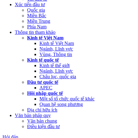
Xúc tiến đầu tư
Quốc gia
Miền Bắc
Miền Trung
Phía Nam
Thông tin tham khảo
Kinh tế Việt Nam
Kinh tế Việt Nam
Ngành, Lĩnh vực
Vùng, Thông tin
Kinh tế quốc tế
Kinh tế thế giới
Ngành, Lĩnh vực
Châu lục, quốc gia
Đầu tư quốc tế
APEC
Hội nhập quốc tế
Một số tổ chức quốc tế khác
Quan hệ song phương
Địa chỉ hữu ích
Văn bản pháp quy
Văn bản chung
Điều kiện đầu tư
Hỏi đáp