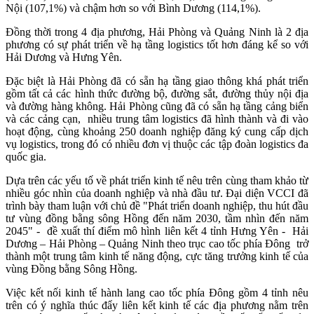
Nội (107,1%) và chậm hơn so với Bình Dương (114,1%).
Đồng thời trong 4 địa phương, Hải Phòng và Quảng Ninh là 2 địa
phương có sự phát triển về hạ tầng logistics tốt hơn đáng kể so với
Hải Dương và Hưng Yên.
Đặc biệt là Hải Phòng đã có sẵn hạ tầng giao thông khá phát triển
gồm tất cả các hình thức đường bộ, đường sắt, đường thủy nội địa
và đường hàng không. Hải Phòng cũng đã có sẵn hạ tầng cảng biển
và các cảng cạn, nhiều trung tâm logistics đã hình thành và đi vào
hoạt động, cùng khoảng 250 doanh nghiệp đăng ký cung cấp dịch
vụ logistics, trong đó có nhiều đơn vị thuộc các tập đoàn logistics đa
quốc gia.
Dựa trên các yếu tố về phát triển kinh tế nêu trên cùng tham khảo từ
nhiều góc nhìn của doanh nghiệp và nhà đầu tư. Đại diện VCCI đã
trình bày tham luận với chủ đề "Phát triển doanh nghiệp, thu hút đầu
tư vùng đồng bằng sông Hồng đến năm 2030, tầm nhìn đến năm
2045" - đề xuất thí điểm mô hình liên kết 4 tỉnh Hưng Yên - Hải
Dương – Hải Phòng – Quảng Ninh theo trục cao tốc phía Đông trở
thành một trung tâm kinh tế năng động, cực tăng trưởng kinh tế của
vùng Đồng bằng Sông Hồng.
Việc kết nối kinh tế hành lang cao tốc phía Đông gồm 4 tỉnh nêu
trên có ý nghĩa thúc đẩy liên kết kinh tế các địa phương nằm trên