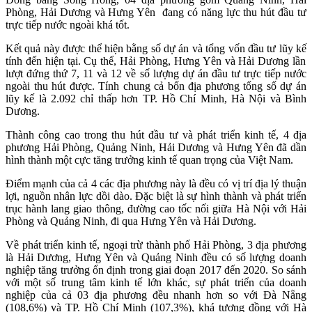
Phòng, Hải Dương và Hưng Yên đang có năng lực thu hút đầu tư
trực tiếp nước ngoài khá tốt.
Kết quả này được thể hiện bằng số dự án và tổng vốn đầu tư
lũy kế
tính đến hiện tại. Cụ thể, Hải Phòng, Hưng Yên và Hải Dương lần
lượt đứng thứ 7, 11 và 12 về số lượng dự án đầu tư trực tiếp nước
ngoài thu hút được. Tính chung cả bốn địa phương tổng số dự án
lũy kế
là 2.092 chỉ thấp hơn TP. Hồ Chí Minh, Hà Nội và Bình
Dương.
Thành công cao trong thu hút đầu tư và phát triển kinh tế, 4 địa
phương Hải Phòng, Quảng Ninh, Hải Dương và Hưng Yên đã dần
hình thành một cực tăng trưởng kinh tế quan trọng của Việt Nam.
Điểm mạnh của cả 4 các địa phương này là đều có vị trí địa lý thuận
lợi, nguồn nhân lực dồi dào. Đặc biệt là sự hình thành và phát triển
trục hành lang giao thông, đường cao tốc nối giữa Hà Nội với Hải
Phòng và Quảng Ninh, đi qua Hưng Yên và Hải Dương.
Về phát triển kinh tế, ngoại trừ thành phố Hải Phòng, 3 địa phương
là Hải Dương, Hưng Yên và Quảng Ninh đều có số lượng doanh
nghiệp tăng trưởng ổn định trong giai đoạn 2017 đến 2020. So sánh
với một số trung tâm kinh tế lớn khác, sự phát triển của doanh
nghiệp của cả 03 địa phương đều nhanh hơn so với Đà Nẵng
(108,6%) và TP. Hồ Chí Minh (107,3%), khá tương đồng với Hà