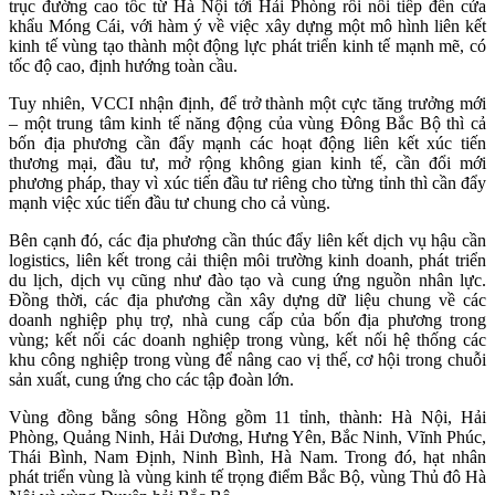
trục đường cao tốc từ Hà Nội tới Hải Phòng rồi nối tiếp đến cửa
khẩu Móng Cái, với hàm ý về việc xây dựng một mô hình liên kết
kinh tế vùng tạo thành một động lực phát triển kinh tế mạnh mẽ, có
tốc độ cao, định hướng toàn cầu.
Tuy nhiên, VCCI nhận định, để trở thành một cực tăng trưởng mới
– một trung tâm kinh tế năng động của vùng Đông Bắc Bộ thì cả
bốn địa phương cần đẩy mạnh các hoạt động liên kết xúc tiến
thương mại, đầu tư, mở rộng không gian kinh tế, cần đổi mới
phương pháp, thay vì xúc tiến đầu tư riêng cho từng tỉnh thì cần đẩy
mạnh việc xúc tiến đầu tư chung cho cả vùng.
Bên cạnh đó, các địa phương cần thúc đẩy liên kết dịch vụ hậu cần
logistics, liên kết trong cải thiện môi trường kinh doanh, phát triển
du lịch, dịch vụ cũng như đào tạo và cung ứng nguồn nhân lực.
Đồng thời, các địa phương cần xây dựng dữ liệu chung về các
doanh nghiệp phụ trợ, nhà cung cấp của bốn địa phương trong
vùng; kết nối các doanh nghiệp trong vùng, kết nối hệ thống các
khu công nghiệp trong vùng để nâng cao vị thế, cơ hội trong chuỗi
sản xuất, cung ứng cho các tập đoàn lớn.
Vùng đồng bằng sông Hồng gồm 11 tỉnh, thành: Hà Nội, Hải
Phòng, Quảng Ninh, Hải Dương, Hưng Yên, Bắc Ninh, Vĩnh Phúc,
Thái Bình, Nam Định, Ninh Bình, Hà Nam. Trong đó, hạt nhân
phát triển vùng là vùng kinh tế trọng điểm Bắc Bộ, vùng Thủ đô Hà