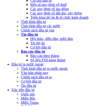
Chi phí đầu tư
Một số quy định về thuế
Các quy định về lao động
Các quy định về đất đai, xây dựng
Triển khai dự án & tổ chức kinh doanh
Tình hình đầu tư
Tình hình đầu tư các nước
Chính sách đầu tư vào
Tin đầu tư
Hội thảo, diễn đàn, triển lãm
Tin dự án
Cơ hội đầu tư
Báo cáo đầu tư
Báo cáo theo tháng
Số liệu FDI hàng tháng
Đầu tư ra nước ngoài
Tình hình đầu tư ra nước ngoài
Văn bản pháp quy
Chính sách đầu tư ra
Cơ hội đầu tư
Tin đầu tư
Xúc tiến đầu tư
Quốc gia
Miền Bắc
Miền Trung