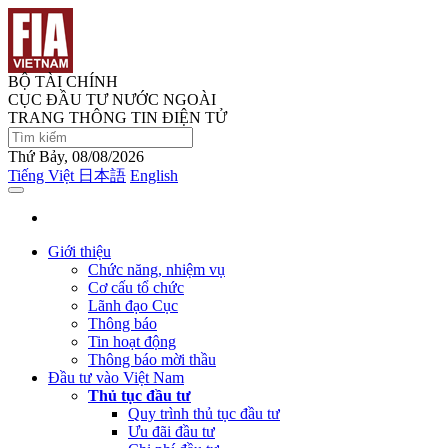
BỘ TÀI CHÍNH
CỤC ĐẦU TƯ NƯỚC NGOÀI
TRANG THÔNG TIN ĐIỆN TỬ
Thứ Bảy, 08/08/2026
Tiếng Việt
日本語
English
Giới thiệu
Chức năng, nhiệm vụ
Cơ cấu tổ chức
Lãnh đạo Cục
Thông báo
Tin hoạt động
Thông báo mời thầu
Đầu tư vào Việt Nam
Thủ tục đầu tư
Quy trình thủ tục đầu tư
Ưu đãi đầu tư