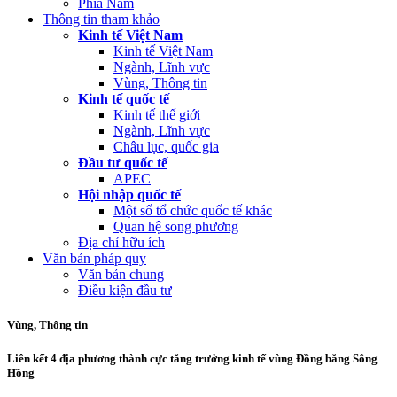
Phía Nam
Thông tin tham khảo
Kinh tế Việt Nam
Kinh tế Việt Nam
Ngành, Lĩnh vực
Vùng, Thông tin
Kinh tế quốc tế
Kinh tế thế giới
Ngành, Lĩnh vực
Châu lục, quốc gia
Đầu tư quốc tế
APEC
Hội nhập quốc tế
Một số tổ chức quốc tế khác
Quan hệ song phương
Địa chỉ hữu ích
Văn bản pháp quy
Văn bản chung
Điều kiện đầu tư
Vùng, Thông tin
Liên kết 4 địa phương thành cực tăng trưởng kinh tế vùng Đồng bằng Sông
Hồng