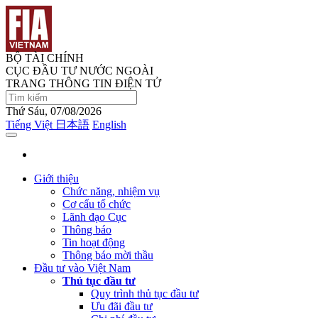
BỘ TÀI CHÍNH
CỤC ĐẦU TƯ NƯỚC NGOÀI
TRANG THÔNG TIN ĐIỆN TỬ
Thứ Sáu, 07/08/2026
Tiếng Việt
日本語
English
Giới thiệu
Chức năng, nhiệm vụ
Cơ cấu tổ chức
Lãnh đạo Cục
Thông báo
Tin hoạt động
Thông báo mời thầu
Đầu tư vào Việt Nam
Thủ tục đầu tư
Quy trình thủ tục đầu tư
Ưu đãi đầu tư