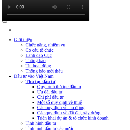
(Thứ Ba, 21/03/2023 04:55)
Công khai quyết toán NSNN năm 2022 củ
(Thứ Hai, 20/03/2023 05:26)
Báo cáo tình hình thực hiện dự toán 
(Thứ Hai, 20/03/2023 05:17)
Công bố công khai quyết toán ngân sác
(Thứ Sáu, 24/02/2023 05:43)
Việt Nam, Bỉ thúc đẩy hợp tác đổi mới 
Giới thiệu
Chức năng, nhiệm vụ
Cơ cấu tổ chức
Lãnh đạo Cục
Thông báo
Tin hoạt động
Thông báo mời thầu
Đầu tư vào Việt Nam
Thủ tục đầu tư
Quy trình thủ tục đầu tư
Ưu đãi đầu tư
Chi phí đầu tư
Một số quy định về thuế
Các quy định về lao động
Các quy định về đất đai, xây dựng
Triển khai dự án & tổ chức kinh doanh
Tình hình đầu tư
Tình hình đầu tư các nước