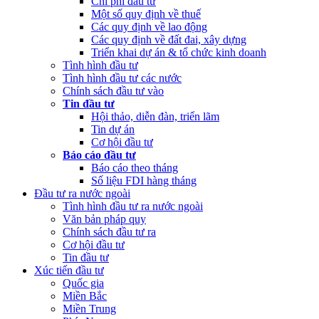
Chi phí đầu tư
Một số quy định về thuế
Các quy định về lao động
Các quy định về đất đai, xây dựng
Triển khai dự án & tổ chức kinh doanh
Tình hình đầu tư
Tình hình đầu tư các nước
Chính sách đầu tư vào
Tin đầu tư
Hội thảo, diễn đàn, triển lãm
Tin dự án
Cơ hội đầu tư
Báo cáo đầu tư
Báo cáo theo tháng
Số liệu FDI hàng tháng
Đầu tư ra nước ngoài
Tình hình đầu tư ra nước ngoài
Văn bản pháp quy
Chính sách đầu tư ra
Cơ hội đầu tư
Tin đầu tư
Xúc tiến đầu tư
Quốc gia
Miền Bắc
Miền Trung