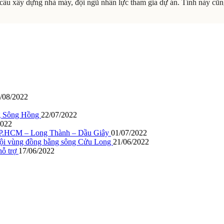
u cầu xây dựng nhà máy, đội ngũ nhân lực tham gia dự án. Tỉnh này cũng
/08/2022
ng Sông Hồng
22/07/2022
2022
c TP.HCM – Long Thành – Dầu Giây
01/07/2022
ã hội vùng đồng bằng sông Cửu Long
21/06/2022
hỗ trợ
17/06/2022