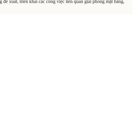
 đề xuất, triển khai các công việc liên quan giải phóng mặt bằng,