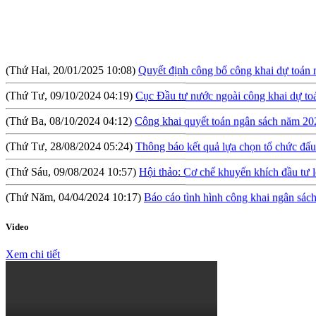
(Thứ Hai, 20/01/2025 10:08)
Quyết định công bố công khai dự toán
(Thứ Tư, 09/10/2024 04:19)
Cục Đầu tư nước ngoài công khai dự t
(Thứ Ba, 08/10/2024 04:12)
Công khai quyết toán ngân sách năm 20
(Thứ Tư, 28/08/2024 05:24)
Thông báo kết quả lựa chọn tổ chức đấu 
(Thứ Sáu, 09/08/2024 10:57)
Hội thảo: Cơ chế khuyến khích đầu tư l
(Thứ Năm, 04/04/2024 10:17)
Báo cáo tình hình công khai ngân sá
(Thứ Tư, 31/01/2024 09:04)
Lấy ý kiến đối với Dự thảo Nghị định qu
(Thứ Hai, 09/10/2023 03:45)
Quyết định về việc công bố công khai 
Video
(Thứ Hai, 09/10/2023 03:45)
Báo cáo tình hình công khai ngân sác
Xem chi tiết
(Thứ Ba, 04/07/2023 05:29)
Báo cáo tình hình công khai ngân sách
(Thứ Tư, 12/04/2023 03:20)
Thực hiện công khai báo cáo tình hìn