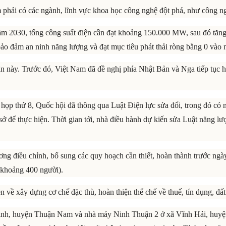
phải có các ngành, lĩnh vực khoa học công nghệ đột phá, như công ngh
m 2030, tổng công suất điện cần đạt khoảng 150.000 MW, sau đó tăng
 bảo đảm an ninh năng lượng và đạt mục tiêu phát thải ròng bằng 0 vào
n này. Trước đó, Việt Nam đã đề nghị phía Nhật Bản và Nga tiếp tục hỗ
 họp thứ 8, Quốc hội đã thông qua Luật Điện lực sửa đổi, trong đó có n
sở để thực hiện. Thời gian tới, nhà điều hành dự kiến sửa Luật năng l
ng điều chỉnh, bổ sung các quy hoạch cần thiết, hoàn thành trước ng
(khoảng 400 người).
 về xây dựng cơ chế đặc thù, hoàn thiện thể chế về thuế, tín dụng, đất 
Dinh, huyện Thuận Nam và nhà máy Ninh Thuận 2 ở xã Vĩnh Hải, huyệ