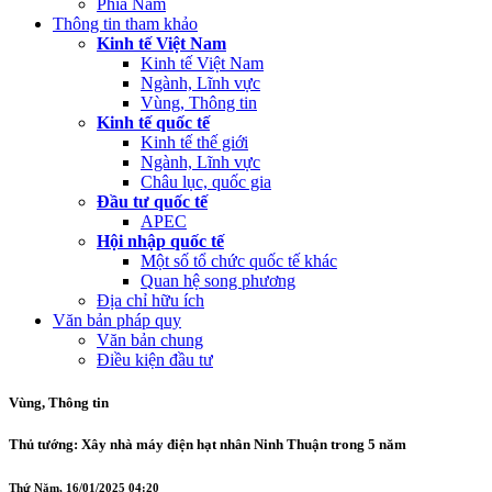
Phía Nam
Thông tin tham khảo
Kinh tế Việt Nam
Kinh tế Việt Nam
Ngành, Lĩnh vực
Vùng, Thông tin
Kinh tế quốc tế
Kinh tế thế giới
Ngành, Lĩnh vực
Châu lục, quốc gia
Đầu tư quốc tế
APEC
Hội nhập quốc tế
Một số tổ chức quốc tế khác
Quan hệ song phương
Địa chỉ hữu ích
Văn bản pháp quy
Văn bản chung
Điều kiện đầu tư
Vùng, Thông tin
Thủ tướng: Xây nhà máy điện hạt nhân Ninh Thuận trong 5 năm
Thứ Năm, 16/01/2025 04:20