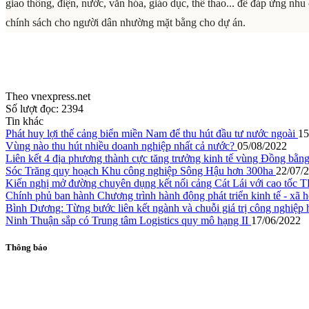
giao thông, điện, nước, văn hóa, giáo dục, thể thao... để đáp ứng nh
chính sách cho người dân nhường mặt bằng cho dự án.
Theo vnexpress.net
Số lượt đọc:
2394
Tin khác
Phát huy lợi thế cảng biển miền Nam để thu hút đầu tư nước ngoài
15
Vùng nào thu hút nhiều doanh nghiệp nhất cả nước?
05/08/2022
Liên kết 4 địa phương thành cực tăng trưởng kinh tế vùng Đồng bằ
Sóc Trăng quy hoạch Khu công nghiệp Sông Hậu hơn 300ha
22/07/
Kiến nghị mở đường chuyên dụng kết nối cảng Cát Lái với cao tố
Chính phủ ban hành Chương trình hành động phát triển kinh tế - x
Bình Dương: Từng bước liên kết ngành và chuỗi giá trị công nghiệp 
Ninh Thuận sắp có Trung tâm Logistics quy mô hạng II
17/06/2022
Thông báo