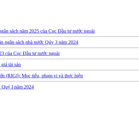
 ngân sách năm 2025 của Cục Đầu tư nước ngoài
oán ngân sách nhà nước Qúy 3 năm 2024
23 của Cục Đầu tư nước ngoài
giá tài sản
ớn (RIGI): Mục tiêu, phạm vi và thực hiện
ch Quý I năm 2024
y định về việc thành lập, quản lý và sử dụng Quỹ hỗ trợ đầu tư
quyết toán ngân sách năm 2022 của Cục Đầu tư nước ngoài
h Quý 3 năm 2023
 Quý 2 năm 2023
h thực hiện dự toán NSNN Quý 1 năm 2023