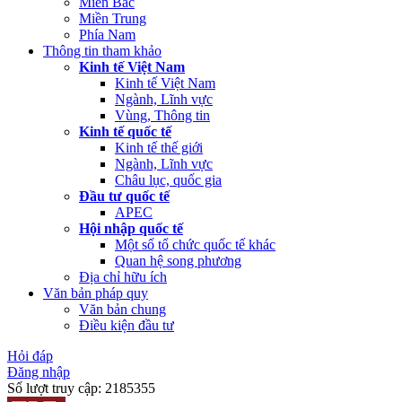
Miền Bắc
Miền Trung
Phía Nam
Thông tin tham khảo
Kinh tế Việt Nam
Kinh tế Việt Nam
Ngành, Lĩnh vực
Vùng, Thông tin
Kinh tế quốc tế
Kinh tế thế giới
Ngành, Lĩnh vực
Châu lục, quốc gia
Đầu tư quốc tế
APEC
Hội nhập quốc tế
Một số tổ chức quốc tế khác
Quan hệ song phương
Địa chỉ hữu ích
Văn bản pháp quy
Văn bản chung
Điều kiện đầu tư
Hỏi đáp
Đăng nhập
Số lượt truy cập:
2185355