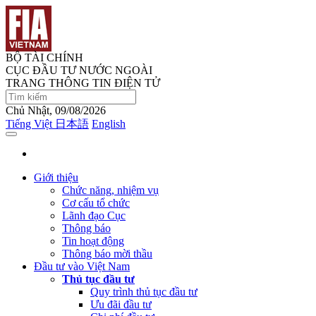
BỘ TÀI CHÍNH
CỤC ĐẦU TƯ NƯỚC NGOÀI
TRANG THÔNG TIN ĐIỆN TỬ
Chủ Nhật, 09/08/2026
Tiếng Việt
日本語
English
Giới thiệu
Chức năng, nhiệm vụ
Cơ cấu tổ chức
Lãnh đạo Cục
Thông báo
Tin hoạt động
Thông báo mời thầu
Đầu tư vào Việt Nam
Thủ tục đầu tư
Quy trình thủ tục đầu tư
Ưu đãi đầu tư