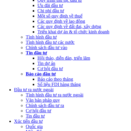
Quy trình thủ tục đầu tư
Ưu đãi đầu tư
(Thứ Sáu, 24/02/2023 05:43)
Việt Nam, Bỉ thúc đẩy hợp tác đổi
Chi phí đầu tư
mới sáng tạo
Một số quy định về thuế
Các quy định về lao động
Các quy định về đất đai, xây dựng
Triển khai dự án & tổ chức kinh doanh
Tình hình đầu tư
Tình hình đầu tư các nước
Chính sách đầu tư vào
Tin đầu tư
Hội thảo, diễn đàn, triển lãm
Tin dự án
Cơ hội đầu tư
Báo cáo đầu tư
Báo cáo theo tháng
Số liệu FDI hàng tháng
Đầu tư ra nước ngoài
Tình hình đầu tư ra nước ngoài
Văn bản pháp quy
Chính sách đầu tư ra
Cơ hội đầu tư
Tin đầu tư
Xúc tiến đầu tư
Quốc gia