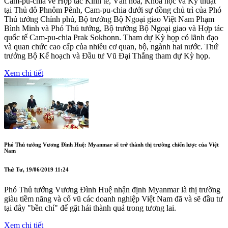
Cam-pu-chia về Hợp tác Kinh tế, Văn hóa, Khoa học và Kỹ thuật
tại Thủ đô Phnôm Pênh, Cam-pu-chia dưới sự đồng chủ trì của Phó
Thủ tướng Chính phủ, Bộ trưởng Bộ Ngoại giao Việt Nam Phạm
Bình Minh và Phó Thủ tướng, Bộ trưởng Bộ Ngoại giao và Hợp tác
quốc tế Cam-pu-chia Prak Sokhonn. Tham dự Kỳ họp có lãnh đạo
và quan chức cao cấp của nhiều cơ quan, bộ, ngành hai nước. Thứ
trưởng Bộ Kế hoạch và Đầu tư Vũ Đại Thắng tham dự Kỳ họp.
Xem chi tiết
Phó Thủ tướng Vương Đình Huệ: Myanmar sẽ trở thành thị trường chiến lược của Việt
Nam
Thứ Tư, 19/06/2019 11:24
Phó Thủ tướng Vương Đình Huệ nhận định Myanmar là thị trường
giàu tiềm năng và cổ vũ các doanh nghiệp Việt Nam đã và sẽ đầu tư
tại đây "bền chí" để gặt hái thành quả trong tương lai.
Xem chi tiết