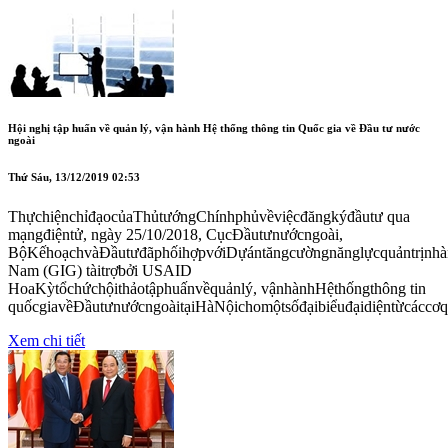
Hội nghị tập huấn về quản lý, vận hành Hệ thống thông tin Quốc gia về Đầu tư nước
ngoài
Thứ Sáu, 13/12/2019 02:53
ThựchiệnchỉđạocủaThủtướngChínhphủvềviệcđăngkýđầutư qua
mạngđiệntử, ngày 25/10/2018, CụcĐầutưnướcngoài,
BộKếhoạchvàĐầutưđãphốihợpvớiDựántăngcườngnănglựcquảntrịnhà
Nam (GIG) tàitrợbởi USAID
HoaKỳtổchứchộithảotậphuấnvềquảnlý, vậnhànhHệthốngthông tin
quốcgiavềĐầutưnướcngoàitạiHàNộichomộtsốđạibiểuđạidiệntừcáccơ
Xem chi tiết