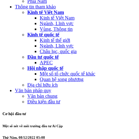
Phía Nam
Thông tin tham khảo
Kinh tế Việt Nam
Kinh tế Việt Nam
Ngành, Lĩnh vực
Vùng, Thông tin
Kinh tế quốc tế
Kinh tế thế giới
Ngành, Lĩnh vực
Châu lục, quốc gia
Đầu tư quốc tế
APEC
Hội nhập quốc tế
Một số tổ chức quốc tế khác
Quan hệ song phương
Địa chỉ hữu ích
Văn bản pháp quy
Văn bản chung
Điều kiện đầu tư
Cơ hội đầu tư
Một số nét về môi trường đầu tư Ai Cập
Thứ Năm, 08/12/2022 05:08