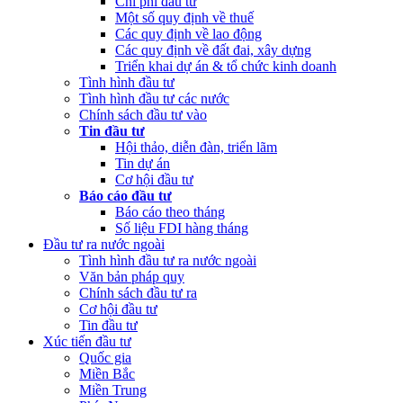
Chi phí đầu tư
Một số quy định về thuế
Các quy định về lao động
Các quy định về đất đai, xây dựng
Triển khai dự án & tổ chức kinh doanh
Tình hình đầu tư
Tình hình đầu tư các nước
Chính sách đầu tư vào
Tin đầu tư
Hội thảo, diễn đàn, triển lãm
Tin dự án
Cơ hội đầu tư
Báo cáo đầu tư
Báo cáo theo tháng
Số liệu FDI hàng tháng
Đầu tư ra nước ngoài
Tình hình đầu tư ra nước ngoài
Văn bản pháp quy
Chính sách đầu tư ra
Cơ hội đầu tư
Tin đầu tư
Xúc tiến đầu tư
Quốc gia
Miền Bắc
Miền Trung