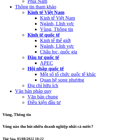
Phía Nam
Thông tin tham khảo
Kinh tế Việt Nam
Kinh tế Việt Nam
Ngành, Lĩnh vực
Vùng, Thông tin
Kinh tế quốc tế
Kinh tế thế giới
Ngành, Lĩnh vực
Châu lục, quốc gia
Đầu tư quốc tế
APEC
Hội nhập quốc tế
Một số tổ chức quốc tế khác
Quan hệ song phương
Địa chỉ hữu ích
Văn bản pháp quy
Văn bản chung
Điều kiện đầu tư
Vùng, Thông tin
Vùng nào thu hút nhiều doanh nghiệp nhất cả nước?
Thứ Sáu, 05/08/2022 10:22