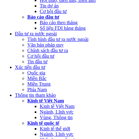
Hội thảo, diễn đàn, triển lãm
Tin dự án
Cơ hội đầu tư
Báo cáo đầu tư
Báo cáo theo tháng
Số liệu FDI hàng tháng
Đầu tư ra nước ngoài
Tình hình đầu tư ra nước ngoài
Văn bản pháp quy
Chính sách đầu tư ra
Cơ hội đầu tư
Tin đầu tư
Xúc tiến đầu tư
Quốc gia
Miền Bắc
Miền Trung
Phía Nam
Thông tin tham khảo
Kinh tế Việt Nam
Kinh tế Việt Nam
Ngành, Lĩnh vực
Vùng, Thông tin
Kinh tế quốc tế
Kinh tế thế giới
Ngành, Lĩnh vực