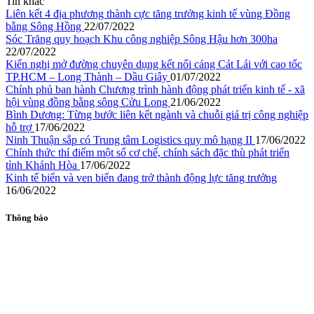
Tin khác
Liên kết 4 địa phương thành cực tăng trưởng kinh tế vùng Đồng
bằng Sông Hồng
22/07/2022
Sóc Trăng quy hoạch Khu công nghiệp Sông Hậu hơn 300ha
22/07/2022
Kiến nghị mở đường chuyên dụng kết nối cảng Cát Lái với cao tốc
TP.HCM – Long Thành – Dầu Giây
01/07/2022
Chính phủ ban hành Chương trình hành động phát triển kinh tế - xã
hội vùng đồng bằng sông Cửu Long
21/06/2022
Bình Dương: Từng bước liên kết ngành và chuỗi giá trị công nghiệp
hỗ trợ
17/06/2022
Ninh Thuận sắp có Trung tâm Logistics quy mô hạng II
17/06/2022
Chính thức thí điểm một số cơ chế, chính sách đặc thù phát triển
tỉnh Khánh Hòa
17/06/2022
Kinh tế biển và ven biển đang trở thành động lực tăng trưởng
16/06/2022
Thông báo