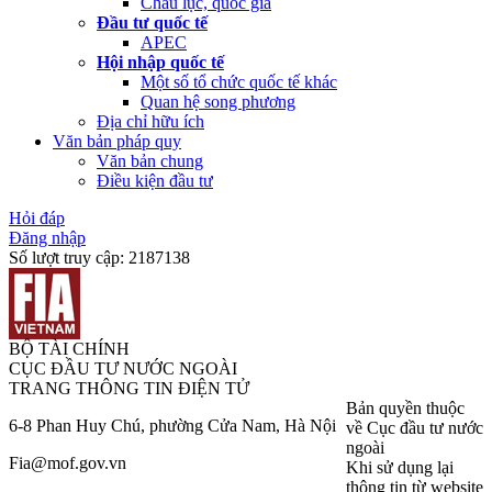
Châu lục, quốc gia
Đầu tư quốc tế
APEC
Hội nhập quốc tế
Một số tổ chức quốc tế khác
Quan hệ song phương
Địa chỉ hữu ích
Văn bản pháp quy
Văn bản chung
Điều kiện đầu tư
Hỏi đáp
Đăng nhập
Số lượt truy cập:
2187138
BỘ TÀI CHÍNH
CỤC ĐẦU TƯ NƯỚC NGOÀI
TRANG THÔNG TIN ĐIỆN TỬ
Bản quyền thuộc
6-8 Phan Huy Chú, phường Cửa Nam, Hà Nội
về Cục đầu tư nước
ngoài
Fia@mof.gov.vn
Khi sử dụng lại
thông tin từ website