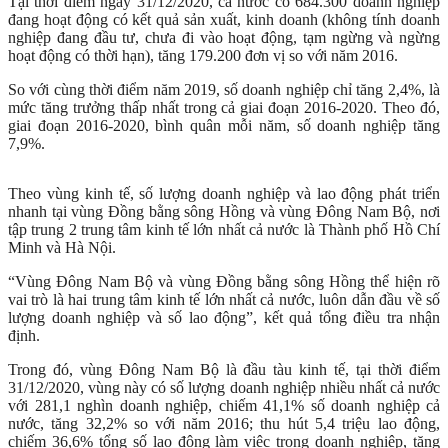
Tại thời điểm ngày 31/12/2020, cả nước có 684.300 doanh nghiệp
đang hoạt động có kết quả sản xuất, kinh doanh (không tính doanh
nghiệp đang đầu tư, chưa đi vào hoạt động, tạm ngừng và ngừng
hoạt động có thời hạn), tăng 179.200 đơn vị so với năm 2016.
So với cùng thời điểm năm 2019, số doanh nghiệp chỉ tăng 2,4%, là
mức tăng trưởng thấp nhất trong cả giai đoạn 2016-2020. Theo đó,
giai đoạn 2016-2020, bình quân mỗi năm, số doanh nghiệp tăng
7,9%.
Theo vùng kinh tế, số lượng doanh nghiệp và lao động phát triển
nhanh tại vùng Đồng bằng sông Hồng và vùng Đông Nam Bộ, nơi
tập trung 2 trung tâm kinh tế lớn nhất cả nước là Thành phố Hồ Chí
Minh và Hà Nội.
“Vùng Đông Nam Bộ và vùng Đồng bằng sông Hồng thể hiện rõ
vai trò là hai trung tâm kinh tế lớn nhất cả nước, luôn dẫn đầu về số
lượng doanh nghiệp và số lao động”, kết quả tổng điều tra nhận
định.
Trong đó, vùng Đông Nam Bộ là đầu tàu kinh tế, tại thời điểm
31/12/2020, vùng này có số lượng doanh nghiệp nhiều nhất cả nước
với 281,1 nghìn doanh nghiệp, chiếm 41,1% số doanh nghiệp cả
nước, tăng 32,2% so với năm 2016; thu hút 5,4 triệu lao động,
chiếm 36,6% tổng số lao động làm việc trong doanh nghiệp, tăng