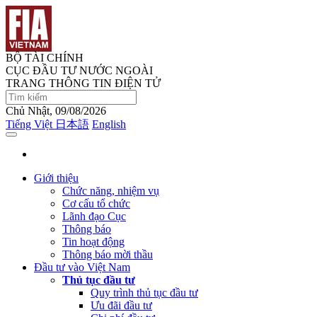
BỘ TÀI CHÍNH
CỤC ĐẦU TƯ NƯỚC NGOÀI
TRANG THÔNG TIN ĐIỆN TỬ
Chủ Nhật, 09/08/2026
Tiếng Việt
日本語
English
Giới thiệu
Chức năng, nhiệm vụ
Cơ cấu tổ chức
Lãnh đạo Cục
Thông báo
Tin hoạt động
Thông báo mời thầu
Đầu tư vào Việt Nam
Thủ tục đầu tư
Quy trình thủ tục đầu tư
Ưu đãi đầu tư