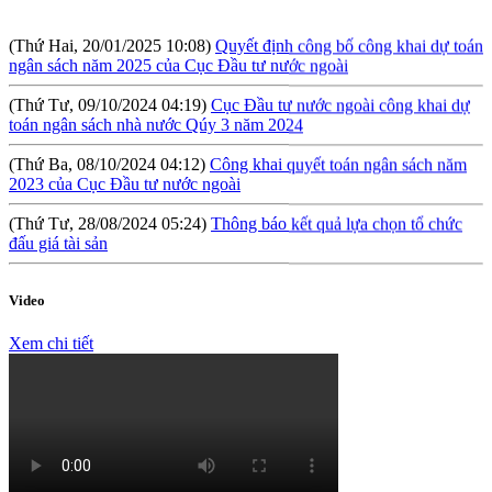
(Thứ Hai, 20/01/2025 10:08)
Quyết định công bố công khai dự toán
ngân sách năm 2025 của Cục Đầu tư nước ngoài
(Thứ Tư, 09/10/2024 04:19)
Cục Đầu tư nước ngoài công khai dự
toán ngân sách nhà nước Qúy 3 năm 2024
(Thứ Ba, 08/10/2024 04:12)
Công khai quyết toán ngân sách năm
2023 của Cục Đầu tư nước ngoài
(Thứ Tư, 28/08/2024 05:24)
Thông báo kết quả lựa chọn tổ chức
đấu giá tài sản
(Thứ Sáu, 09/08/2024 10:57)
Hội thảo: Cơ chế khuyến khích đầu tư
lớn (RIGI): Mục tiêu, phạm vi và thực hiện
Video
(Thứ Năm, 04/04/2024 10:17)
Báo cáo tình hình công khai ngân
Xem chi tiết
sách Quý I năm 2024
(Thứ Tư, 31/01/2024 09:04)
Lấy ý kiến đối với Dự thảo Nghị định
quy định về việc thành lập, quản lý và sử dụng Quỹ hỗ trợ đầu tư
(Thứ Hai, 09/10/2023 03:45)
Quyết định về việc công bố công khai
quyết toán ngân sách năm 2022 của Cục Đầu tư nước ngoài