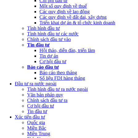
Chi phí đầu tư
Một số quy định về thuế
Các quy định về lao động
Các quy định về đất đai, xây dựng
Triển khai dự án & tổ chức kinh doanh
Tình hình đầu tư
Tình hình đầu tư các nước
Chính sách đầu tư vào
Tin đầu tư
Hội thảo, diễn đàn, triển lãm
Tin dự án
Cơ hội đầu tư
Báo cáo đầu tư
Báo cáo theo tháng
Số liệu FDI hàng tháng
Đầu tư ra nước ngoài
Tình hình đầu tư ra nước ngoài
Văn bản pháp quy
Chính sách đầu tư ra
Cơ hội đầu tư
Tin đầu tư
Xúc tiến đầu tư
Quốc gia
Miền Bắc
Miền Trung