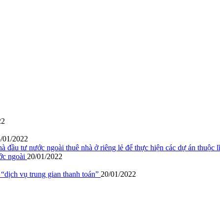
22
/01/2022
 đầu tư nước ngoài thuê nhà ở riêng lẻ để thực hiện các dự án thuộc 
ước ngoài
20/01/2022
n “dịch vụ trung gian thanh toán”
20/01/2022