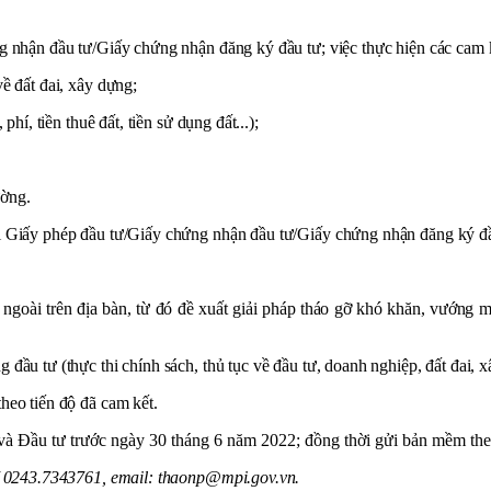
g nhận đầu tư/Giấy chứng nhận đăng ký đầu tư; việc thực hiện các cam kế
ề đất đai, xây dựng;
hí, tiền thuê đất, tiền sử dụng đất...);
ường.
i Giấy phép đầu tư/Giấy chứng nhận đầu tư/Giấy chứng nhận đăng ký đầu 
oài trên địa bàn, từ đó đề xuất giải pháp tháo gỡ khó khăn, vướng mắ
ầu tư (thực thi chính sách, thủ tục về đầu tư, doanh nghiệp, đất đai, xâ
heo tiến độ đã cam kết.
 Đầu tư trước ngày 30 tháng 6 năm 2022; đồng thời gửi bản mềm theo
83/ 0243.7343761, email: thaonp@mpi.gov.vn.