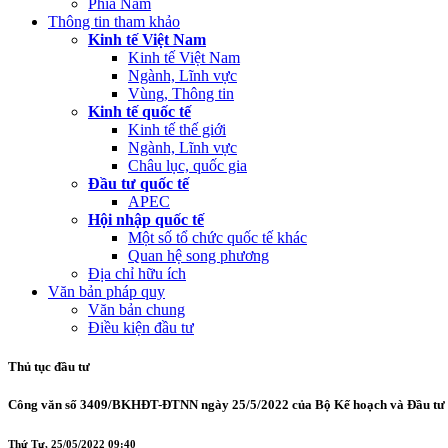
Phía Nam
Thông tin tham khảo
Kinh tế Việt Nam
Kinh tế Việt Nam
Ngành, Lĩnh vực
Vùng, Thông tin
Kinh tế quốc tế
Kinh tế thế giới
Ngành, Lĩnh vực
Châu lục, quốc gia
Đầu tư quốc tế
APEC
Hội nhập quốc tế
Một số tổ chức quốc tế khác
Quan hệ song phương
Địa chỉ hữu ích
Văn bản pháp quy
Văn bản chung
Điều kiện đầu tư
Thủ tục đầu tư
Công văn số 3409/BKHĐT-ĐTNN ngày 25/5/2022 của Bộ Kế hoạch và Đầu tư về 
Thứ Tư, 25/05/2022 09:40