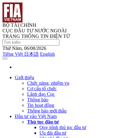
BỘ TÀI CHÍNH
CỤC ĐẦU TƯ NƯỚC NGOÀI
TRANG THÔNG TIN ĐIỆN TỬ
Thứ Năm, 06/08/2026
Tiếng Việt
日本語
English
Giới thiệu
Chức năng, nhiệm vụ
Cơ cấu tổ chức
Lãnh đạo Cục
Thông báo
Tin hoạt động
Thông báo mời thầu
Đầu tư vào Việt Nam
Thủ tục đầu tư
Quy trình thủ tục đầu tư
Ưu đãi đầu tư