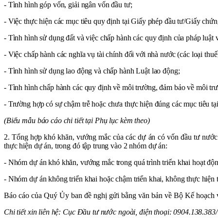
- Tình hình góp vốn, giải ngân vốn đầu tư;
- Việc thực hiện các mục tiêu quy định tại Giấy phép đầu tư/Giấy chứn
- Tình hình sử dụng đất và việc chấp hành các quy định của pháp luật v
- Việc chấp hành các nghĩa vụ tài chính đối với nhà nước (các loại thuế, p
- Tình hình sử dụng lao động và chấp hành Luật lao động;
- Tình hình chấp hành các quy định về môi trường, đảm bảo về môi tr
- Trường hợp có sự chậm trễ hoặc chưa thực hiện đúng các mục tiêu tạ
(Biểu mẫu báo cáo chi tiết tại Phụ lục kèm theo)
2. Tổng hợp khó khăn, vướng mắc của các dự án có vốn đầu tư nước ng
thực hiện dự án, trong đó tập trung vào 2 nhóm dự án:
- Nhóm dự án khó khăn, vướng mắc trong quá trình triển khai hoạt động đ
- Nhóm dự án không triển khai hoặc chậm triển khai, không thực hiện t
Báo cáo của Quý Ủy ban đề nghị gửi bằng văn bản về Bộ Kế hoạch và
Chi tiết xin liên hệ: Cục Đầu tư nước ngoài, điện thoại: 0904.138.3