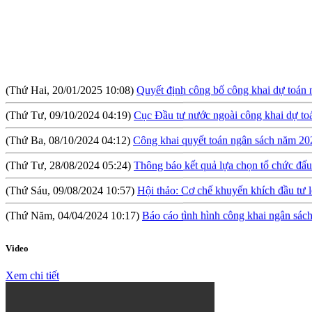
(Thứ Hai, 20/01/2025 10:08)
Quyết định công bố công khai dự toán
(Thứ Tư, 09/10/2024 04:19)
Cục Đầu tư nước ngoài công khai dự t
(Thứ Ba, 08/10/2024 04:12)
Công khai quyết toán ngân sách năm 20
(Thứ Tư, 28/08/2024 05:24)
Thông báo kết quả lựa chọn tổ chức đấu 
(Thứ Sáu, 09/08/2024 10:57)
Hội thảo: Cơ chế khuyến khích đầu tư l
(Thứ Năm, 04/04/2024 10:17)
Báo cáo tình hình công khai ngân sá
(Thứ Tư, 31/01/2024 09:04)
Lấy ý kiến đối với Dự thảo Nghị định qu
(Thứ Hai, 09/10/2023 03:45)
Quyết định về việc công bố công khai 
Video
(Thứ Hai, 09/10/2023 03:45)
Báo cáo tình hình công khai ngân sác
Xem chi tiết
(Thứ Ba, 04/07/2023 05:29)
Báo cáo tình hình công khai ngân sách