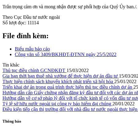
Trân trọng cảm ơn và mong nhận được sự phối hợp của Quý Ủy ban./.
Theo Cục Đầu tư nước ngoài
Số lượt đọc:
11114
File đính kèm:
Biểu mẫu báo cáo
Công văn số 3409/BKHĐT-ĐTNN ngày 25/5/2022
Tin khác
Thủ tục điều chỉnh GCNĐKĐT
15/03/2022
Gia hạn thời hạn thuê nhà xưởng để thực hiện dự án đầu tư
15/03/20
Thực hiện chính sách khuyến khích phát triển xã hội hóa
25/01/2022
Triển khai dự án trong quá trình thực hiện thủ tục điều chỉnh dự án
25
Hướng dẫn cấp Giấy chứng nhận đăng ký đầu tư đối với các dự án nhà
Hướng dẫn về cơ sở pháp lý đối với tổ chức kinh tế có vốn đầu tư n
Tỷ lệ sở hữu nước ngoài tại công ty bảo hiểm đại chúng
20/01/2022
Điều kiện tiếp cận thị trường đối với nhà đầu tư nước ngoài thực hiệ
Thông báo