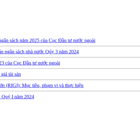
 ngân sách năm 2025 của Cục Đầu tư nước ngoài
oán ngân sách nhà nước Qúy 3 năm 2024
23 của Cục Đầu tư nước ngoài
giá tài sản
ớn (RIGI): Mục tiêu, phạm vi và thực hiện
ch Quý I năm 2024
y định về việc thành lập, quản lý và sử dụng Quỹ hỗ trợ đầu tư
quyết toán ngân sách năm 2022 của Cục Đầu tư nước ngoài
h Quý 3 năm 2023
 Quý 2 năm 2023