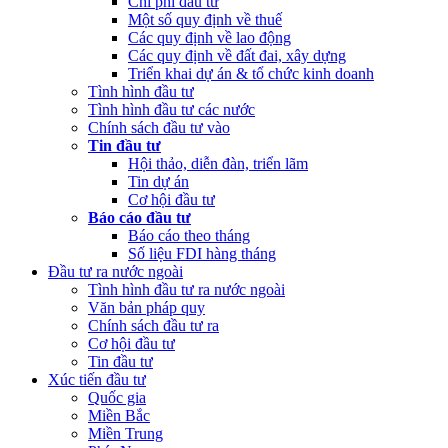
Chi phí đầu tư
Một số quy định về thuế
Các quy định về lao động
Các quy định về đất đai, xây dựng
Triển khai dự án & tổ chức kinh doanh
Tình hình đầu tư
Tình hình đầu tư các nước
Chính sách đầu tư vào
Tin đầu tư
Hội thảo, diễn đàn, triển lãm
Tin dự án
Cơ hội đầu tư
Báo cáo đầu tư
Báo cáo theo tháng
Số liệu FDI hàng tháng
Đầu tư ra nước ngoài
Tình hình đầu tư ra nước ngoài
Văn bản pháp quy
Chính sách đầu tư ra
Cơ hội đầu tư
Tin đầu tư
Xúc tiến đầu tư
Quốc gia
Miền Bắc
Miền Trung