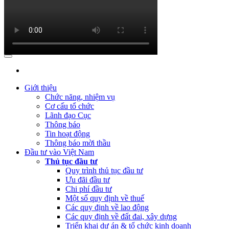
(Thứ Tư, 12/04/2023 03:20)
Thực hiện công khai báo cáo tình hìn
(Thứ Ba, 21/03/2023 04:55)
Công khai quyết toán NSNN năm 2022 củ
(Thứ Hai, 20/03/2023 05:26)
Báo cáo tình hình thực hiện dự toán 
(Thứ Hai, 20/03/2023 05:17)
Công bố công khai quyết toán ngân sác
(Thứ Sáu, 24/02/2023 05:43)
Việt Nam, Bỉ thúc đẩy hợp tác đổi mới 
Giới thiệu
Chức năng, nhiệm vụ
Cơ cấu tổ chức
Lãnh đạo Cục
Thông báo
Tin hoạt động
Thông báo mời thầu
Đầu tư vào Việt Nam
Thủ tục đầu tư
Quy trình thủ tục đầu tư
Ưu đãi đầu tư
Chi phí đầu tư
Một số quy định về thuế
Các quy định về lao động
Các quy định về đất đai, xây dựng
Triển khai dự án & tổ chức kinh doanh