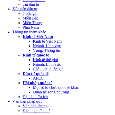
Tin đầu tư
Xúc tiến đầu tư
Quốc gia
Miền Bắc
Miền Trung
Phía Nam
Thông tin tham khảo
Kinh tế Việt Nam
Kinh tế Việt Nam
Ngành, Lĩnh vực
Vùng, Thông tin
Kinh tế quốc tế
Kinh tế thế giới
Ngành, Lĩnh vực
Châu lục, quốc gia
Đầu tư quốc tế
APEC
Hội nhập quốc tế
Một số tổ chức quốc tế khác
Quan hệ song phương
Địa chỉ hữu ích
Văn bản pháp quy
Văn bản chung
Điều kiện đầu tư