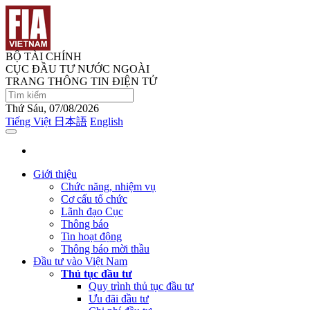
BỘ TÀI CHÍNH
CỤC ĐẦU TƯ NƯỚC NGOÀI
TRANG THÔNG TIN ĐIỆN TỬ
Thứ Sáu, 07/08/2026
Tiếng Việt
日本語
English
Giới thiệu
Chức năng, nhiệm vụ
Cơ cấu tổ chức
Lãnh đạo Cục
Thông báo
Tin hoạt động
Thông báo mời thầu
Đầu tư vào Việt Nam
Thủ tục đầu tư
Quy trình thủ tục đầu tư
Ưu đãi đầu tư