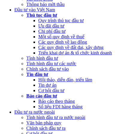
Thông báo mời thầu
2022 của Ban Quản lý dự án Nâng cấp và phát triển Hệ thống
Đầu tư vào Việt Nam
thông tin quốc gia về đầu tư
Thủ tục đầu tư
Quy trình thủ tục đầu tư
(Thứ Hai, 20/03/2023 05:26)
Báo cáo tình hình thực hiện dự toán
Ưu đãi đầu tư
NSNN Quý 4 và cả năm 2022
Chi phí đầu tư
Một số quy định về thuế
(Thứ Hai, 20/03/2023 05:17)
Công bố công khai quyết toán ngân
Các quy định về lao động
sách nhà nước năm 2022 cùa Trung tâm Xúc tiến đầu tư phía Bắc
Các quy định về đất đai, xây dựng
Triển khai dự án & tổ chức kinh doanh
(Thứ Sáu, 24/02/2023 05:43)
Việt Nam, Bỉ thúc đẩy hợp tác đổi
Tình hình đầu tư
mới sáng tạo
Tình hình đầu tư các nước
Chính sách đầu tư vào
Tin đầu tư
Hội thảo, diễn đàn, triển lãm
Tin dự án
Cơ hội đầu tư
Báo cáo đầu tư
Báo cáo theo tháng
Số liệu FDI hàng tháng
Đầu tư ra nước ngoài
Tình hình đầu tư ra nước ngoài
Văn bản pháp quy
Chính sách đầu tư ra
Cơ hội đầu tư