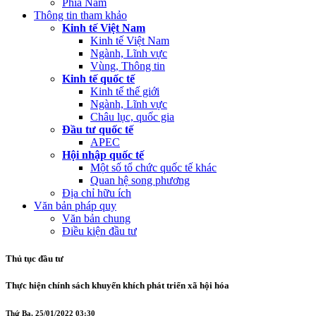
Phía Nam
Thông tin tham khảo
Kinh tế Việt Nam
Kinh tế Việt Nam
Ngành, Lĩnh vực
Vùng, Thông tin
Kinh tế quốc tế
Kinh tế thế giới
Ngành, Lĩnh vực
Châu lục, quốc gia
Đầu tư quốc tế
APEC
Hội nhập quốc tế
Một số tổ chức quốc tế khác
Quan hệ song phương
Địa chỉ hữu ích
Văn bản pháp quy
Văn bản chung
Điều kiện đầu tư
Thủ tục đầu tư
Thực hiện chính sách khuyến khích phát triển xã hội hóa
Thứ Ba, 25/01/2022 03:30