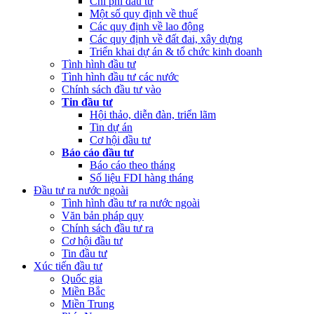
Chi phí đầu tư
Một số quy định về thuế
Các quy định về lao động
Các quy định về đất đai, xây dựng
Triển khai dự án & tổ chức kinh doanh
Tình hình đầu tư
Tình hình đầu tư các nước
Chính sách đầu tư vào
Tin đầu tư
Hội thảo, diễn đàn, triển lãm
Tin dự án
Cơ hội đầu tư
Báo cáo đầu tư
Báo cáo theo tháng
Số liệu FDI hàng tháng
Đầu tư ra nước ngoài
Tình hình đầu tư ra nước ngoài
Văn bản pháp quy
Chính sách đầu tư ra
Cơ hội đầu tư
Tin đầu tư
Xúc tiến đầu tư
Quốc gia
Miền Bắc
Miền Trung