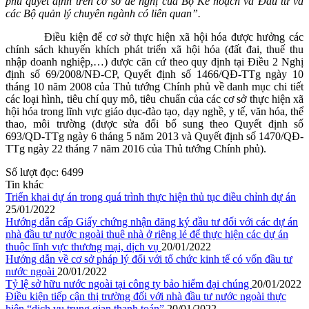
phủ quyết định trên cơ sở đề nghị của Bộ Kế hoạch và Đầu tư và
các Bộ quản lý chuyên ngành có liên quan”.
Điều kiện để cơ sở thực hiện xã hội hóa được hưởng các
chính sách khuyến khích phát triển xã hội hóa (đất đai, thuế thu
nhập doanh nghiệp,…) được căn cứ theo quy định tại Điều 2 Nghị
định số 69/2008/NĐ-CP, Quyết định số 1466/QĐ-TTg ngày 10
tháng 10 năm 2008 của Thủ tướng Chính phủ về danh mục chi tiết
các loại hình, tiêu chí quy mô, tiêu chuẩn của các cơ sở thực hiện xã
hội hóa trong lĩnh vực giáo dục-đào tạo,
dạy nghề, y tế, văn hóa, thể
thao, môi trường (được sửa đổi bổ sung theo Quyết định số
693/QD-TTg ngày 6 tháng 5 năm 2013 và Quyết định số 1470/QĐ-
TTg ngày 22 tháng 7 năm 2016 của Thủ tướng Chính phủ).
Số lượt đọc:
6499
Tin khác
Triển khai dự án trong quá trình thực hiện thủ tục điều chỉnh dự án
25/01/2022
Hướng dẫn cấp Giấy chứng nhận đăng ký đầu tư đối với các dự án
nhà đầu tư nước ngoài thuê nhà ở riêng lẻ để thực hiện các dự án
thuộc lĩnh vực thương mại, dịch vụ
20/01/2022
Hướng dẫn về cơ sở pháp lý đối với tổ chức kinh tế có vốn đầu tư
nước ngoài
20/01/2022
Tỷ lệ sở hữu nước ngoài tại công ty bảo hiểm đại chúng
20/01/2022
Điều kiện tiếp cận thị trường đối với nhà đầu tư nước ngoài thực
hiện “dịch vụ trung gian thanh toán”
20/01/2022