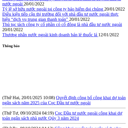
nước ngoài
20/01/2022
Tỷ lệ sở hữu nước ngoài tại công ty bảo hiểm đại chúng
20/01/2022
Điều kiện tiếp cận thị trường đối với nhà đầu tư nước ngoài thực
hiện “dịch vụ trung gian thanh toán”
20/01/2022
Thủ tục tách công ty cổ phần có cổ đông là nhà đầu tư nước ngoài
20/01/2022
Thương nhân nước ngoài kinh doanh bán lẻ thuốc lá
12/01/2022
Thông báo
(Thứ Hai, 20/01/2025 10:08)
Quyết định công bố công khai dự toán
ngân sách năm 2025 của Cục Đầu tư nước ngoài
(Thứ Tư, 09/10/2024 04:19)
Cục Đầu tư nước ngoài công khai dự
toán ngân sách nhà nước Qúy 3 năm 2024
(Thứ Ba, 08/10/2024 04:12)
Công khai quyết toán ngân sách năm