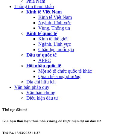
Phía Nam
Thông tin tham khảo
Kinh tế Việt Nam
Kinh tế Việt Nam
Ngành, Lĩnh vực
Vùng, Thông tin
Kinh tế quốc tế
Kinh tế thế giới
Ngành, Lĩnh vực
Châu lục, quốc gia
Đầu tư quốc tế
APEC
Hội nhập quốc tế
Một số tổ chức quốc tế khác
Quan hệ song phương
Địa chỉ hữu ích
Văn bản pháp quy
Văn bản chung
Điều kiện đầu tư
Thủ tục đầu tư
Gia hạn thời hạn thuê nhà xưởng để thực hiện dự án đầu tư
Thứ Ba, 15/03/2022 11:37