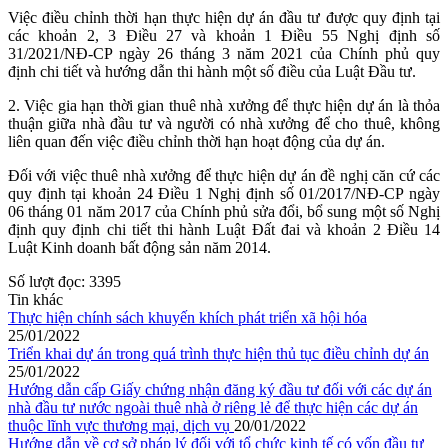
Việc
điều chỉnh thời hạn thực hiện dự án đầu tư được quy định tại
các khoản 2, 3 Điều 27 và khoản 1 Điều 55
Nghị định số
31/2021/NĐ-CP ngày 26 tháng 3 năm 2021 của Chính phủ quy
định chi tiết và hướng dẫn thi hành một số điều của Luật Đầu tư.
2. Việc gia hạn thời gian thuê nhà xưởng để thực hiện dự án là thỏa
thuận giữa nhà đầu tư và người có nhà xưởng để cho thuê, không
liên quan đến việc điều chỉnh thời hạn hoạt động của dự án.
Đối với việc thuê nhà xưởng để thực hiện dự án đề nghị căn cứ các
quy định tại khoản 24 Điều 1 Nghị định số 01/2017/NĐ-CP ngày
06 tháng 01 năm 2017 của Chính phủ sửa đổi, bổ sung một số Nghị
định quy định chi tiết thi hành Luật Đất đai và khoản 2 Điều 14
Luật Kinh doanh bất động sản năm 2014.
Số lượt đọc:
3395
Tin khác
Thực hiện chính sách khuyến khích phát triển xã hội hóa
25/01/2022
Triển khai dự án trong quá trình thực hiện thủ tục điều chỉnh dự án
25/01/2022
Hướng dẫn cấp Giấy chứng nhận đăng ký đầu tư đối với các dự án
nhà đầu tư nước ngoài thuê nhà ở riêng lẻ để thực hiện các dự án
thuộc lĩnh vực thương mại, dịch vụ
20/01/2022
Hướng dẫn về cơ sở pháp lý đối với tổ chức kinh tế có vốn đầu tư