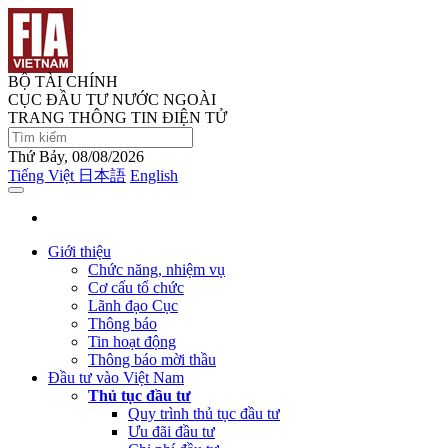
BỘ TÀI CHÍNH
CỤC ĐẦU TƯ NƯỚC NGOÀI
TRANG THÔNG TIN ĐIỆN TỬ
Thứ Bảy, 08/08/2026
Tiếng Việt
日本語
English
Giới thiệu
Chức năng, nhiệm vụ
Cơ cấu tổ chức
Lãnh đạo Cục
Thông báo
Tin hoạt động
Thông báo mời thầu
Đầu tư vào Việt Nam
Thủ tục đầu tư
Quy trình thủ tục đầu tư
Ưu đãi đầu tư