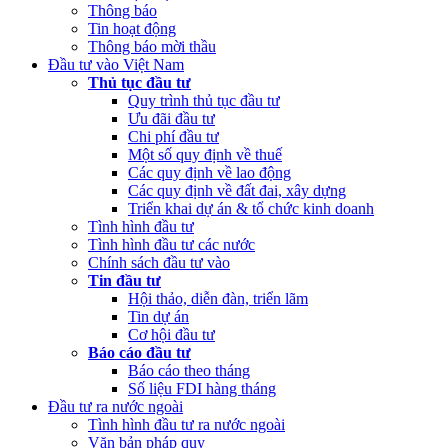
Thông báo
(Thứ Ba, 21/03/2023 04:55)
Công khai quyết toán NSNN năm
Tin hoạt động
2022 của Ban Quản lý dự án Nâng cấp và phát triển Hệ thống
Thông báo mời thầu
thông tin quốc gia về đầu tư
Đầu tư vào Việt Nam
Thủ tục đầu tư
(Thứ Hai, 20/03/2023 05:26)
Báo cáo tình hình thực hiện dự toán
Quy trình thủ tục đầu tư
NSNN Quý 4 và cả năm 2022
Ưu đãi đầu tư
Chi phí đầu tư
(Thứ Hai, 20/03/2023 05:17)
Công bố công khai quyết toán ngân
Một số quy định về thuế
sách nhà nước năm 2022 cùa Trung tâm Xúc tiến đầu tư phía Bắc
Các quy định về lao động
Các quy định về đất đai, xây dựng
(Thứ Sáu, 24/02/2023 05:43)
Việt Nam, Bỉ thúc đẩy hợp tác đổi
Triển khai dự án & tổ chức kinh doanh
mới sáng tạo
Tình hình đầu tư
Tình hình đầu tư các nước
Chính sách đầu tư vào
Tin đầu tư
Hội thảo, diễn đàn, triển lãm
Tin dự án
Cơ hội đầu tư
Báo cáo đầu tư
Báo cáo theo tháng
Số liệu FDI hàng tháng
Đầu tư ra nước ngoài
Tình hình đầu tư ra nước ngoài
Văn bản pháp quy