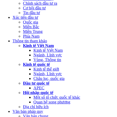
Chính sách đầu tư ra
Cơ hội đầu tư
Tin đầu tư
Xúc tiến đầu tư
Quốc gia
Miền Bắc
Miền Trung
Phía Nam
Thông tin tham khảo
Kinh tế Việt Nam
Kinh tế Việt Nam
Ngành, Lĩnh vực
Vùng, Thông tin
Kinh tế quốc tế
Kinh tế thế giới
Ngành, Lĩnh vực
Châu lục, quốc gia
Đầu tư quốc tế
APEC
Hội nhập quốc tế
Một số tổ chức quốc tế khác
Quan hệ song phương
Địa chỉ hữu ích
Văn bản pháp quy
Văn bản chung