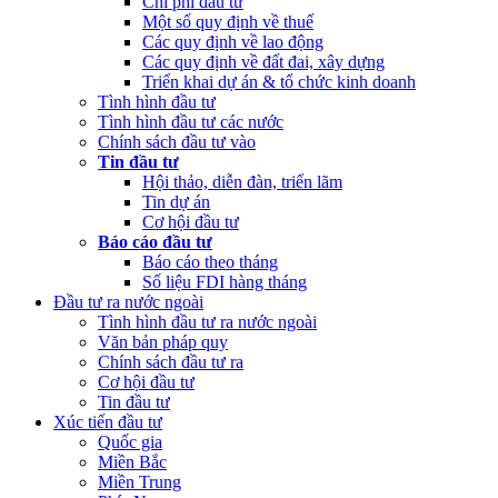
Chi phí đầu tư
Một số quy định về thuế
Các quy định về lao động
Các quy định về đất đai, xây dựng
Triển khai dự án & tổ chức kinh doanh
Tình hình đầu tư
Tình hình đầu tư các nước
Chính sách đầu tư vào
Tin đầu tư
Hội thảo, diễn đàn, triển lãm
Tin dự án
Cơ hội đầu tư
Báo cáo đầu tư
Báo cáo theo tháng
Số liệu FDI hàng tháng
Đầu tư ra nước ngoài
Tình hình đầu tư ra nước ngoài
Văn bản pháp quy
Chính sách đầu tư ra
Cơ hội đầu tư
Tin đầu tư
Xúc tiến đầu tư
Quốc gia
Miền Bắc
Miền Trung