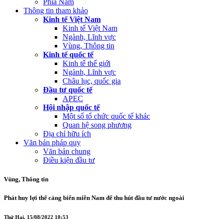
Phía Nam
Thông tin tham khảo
Kinh tế Việt Nam
Kinh tế Việt Nam
Ngành, Lĩnh vực
Vùng, Thông tin
Kinh tế quốc tế
Kinh tế thế giới
Ngành, Lĩnh vực
Châu lục, quốc gia
Đầu tư quốc tế
APEC
Hội nhập quốc tế
Một số tổ chức quốc tế khác
Quan hệ song phương
Địa chỉ hữu ích
Văn bản pháp quy
Văn bản chung
Điều kiện đầu tư
Vùng, Thông tin
Phát huy lợi thế cảng biển miền Nam để thu hút đầu tư nước ngoài
Thứ Hai, 15/08/2022 10:53