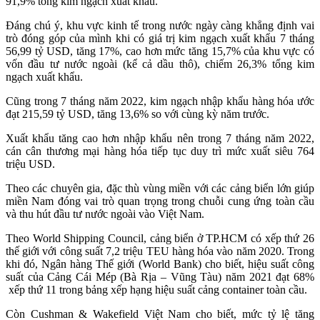
91,9% tổng kim ngạch xuất khẩu.
Đáng chú ý, khu vực kinh tế trong nước ngày càng khẳng định vai
trò đóng góp của mình khi có giá trị kim ngạch xuất khẩu 7 tháng
56,99 tỷ USD, tăng 17%, cao hơn mức tăng 15,7% của khu vực có
vốn đầu tư nước ngoài (kể cả dầu thô), chiếm 26,3% tổng kim
ngạch xuất khẩu.
Cũng trong 7 tháng năm 2022, kim ngạch nhập khẩu hàng hóa ước
đạt 215,59 tỷ USD, tăng 13,6% so với cùng kỳ năm trước.
Xuất khẩu tăng cao hơn nhập khẩu nên trong 7 tháng năm 2022,
cán cân thương mại hàng hóa tiếp tục duy trì mức xuất siêu 764
triệu USD.
Theo các chuyên gia, đặc thù vùng miền với các cảng biển lớn giúp
miền Nam đóng vai trò quan trọng trong chuỗi cung ứng toàn cầu
và thu hút đầu tư nước ngoài vào Việt Nam.
Theo World Shipping Council, cảng biển ở TP.HCM có xếp thứ 26
thế giới với công suất 7,2 triệu TEU hàng hóa vào năm 2020. Trong
khi đó, Ngân hàng Thế giới (World Bank) cho biết, hiệu suất công
suất của Cảng Cái Mép (Bà Rịa – Vũng Tàu) năm 2021 đạt 68%
xếp thứ 11 trong bảng xếp hạng hiệu suất cảng container toàn cầu.
Còn Cushman & Wakefield Việt Nam cho biết, mức tỷ lệ tăng