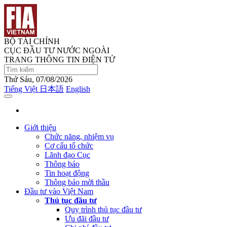
BỘ TÀI CHÍNH
CỤC ĐẦU TƯ NƯỚC NGOÀI
TRANG THÔNG TIN ĐIỆN TỬ
Thứ Sáu, 07/08/2026
Tiếng Việt
日本語
English
Giới thiệu
Chức năng, nhiệm vụ
Cơ cấu tổ chức
Lãnh đạo Cục
Thông báo
Tin hoạt động
Thông báo mời thầu
Đầu tư vào Việt Nam
Thủ tục đầu tư
Quy trình thủ tục đầu tư
Ưu đãi đầu tư