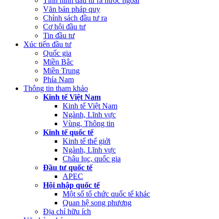
Tình hình đầu tư ra nước ngoài
Văn bản pháp quy
Chính sách đầu tư ra
Cơ hội đầu tư
Tin đầu tư
Xúc tiến đầu tư
Quốc gia
Miền Bắc
Miền Trung
Phía Nam
Thông tin tham khảo
Kinh tế Việt Nam
Kinh tế Việt Nam
Ngành, Lĩnh vực
Vùng, Thông tin
Kinh tế quốc tế
Kinh tế thế giới
Ngành, Lĩnh vực
Châu lục, quốc gia
Đầu tư quốc tế
APEC
Hội nhập quốc tế
Một số tổ chức quốc tế khác
Quan hệ song phương
Địa chỉ hữu ích