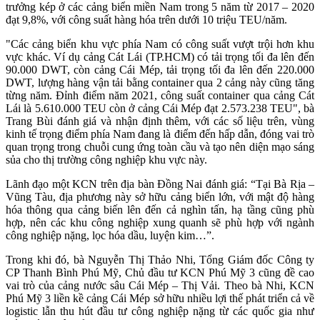
trưởng kép ở các cảng biển miền Nam trong 5 năm từ 2017 – 2020
đạt 9,8%, với công suất hàng hóa trên dưới 10 triệu TEU/năm.
"Các cảng biển khu vực phía Nam có công suất vượt trội hơn khu
vực khác. Ví dụ cảng Cát Lái (TP.HCM) có tải trọng tối đa lên đến
90.000 DWT, còn cảng Cái Mép, tải trọng tối đa lên đến 220.000
DWT, lượng hàng vận tải bằng container qua 2 cảng này cũng tăng
từng năm. Đỉnh điểm năm 2021, công suất container qua cảng Cát
Lái là 5.610.000 TEU còn ở cảng Cái Mép đạt 2.573.238 TEU", bà
Trang Bùi đánh giá và nhận định thêm, với các số liệu trên, vùng
kinh tế trọng điểm phía Nam đang là điểm đến hấp dẫn, đóng vai trò
quan trọng trong chuỗi cung ứng toàn cầu và tạo nên diện mạo sáng
sủa cho thị trường công nghiệp khu vực này.
Lãnh đạo một KCN trên địa bàn Đồng Nai đánh giá: “Tại Bà Rịa –
Vũng Tàu, địa phương này sở hữu cảng biển lớn, với mật độ hàng
hóa thông qua cảng biến lên đến cả nghìn tấn, hạ tầng cũng phù
hợp, nên các khu công nghiệp xung quanh sẽ phù hợp với ngành
công nghiệp nặng, lọc hóa dầu, luyện kim…”.
Trong khi đó, bà Nguyễn Thị Thảo Nhi, Tổng Giám đốc Công ty
CP Thanh Bình Phú Mỹ, Chủ đầu tư KCN Phú Mỹ 3 cũng đề cao
vai trò của cảng nước sâu Cái Mép – Thị Vải. Theo bà Nhi, KCN
Phú Mỹ 3 liền kề cảng Cái Mép sở hữu nhiều lợi thế phát triển cả về
logistic lẫn thu hút đầu tư công nghiệp nặng từ các quốc gia như