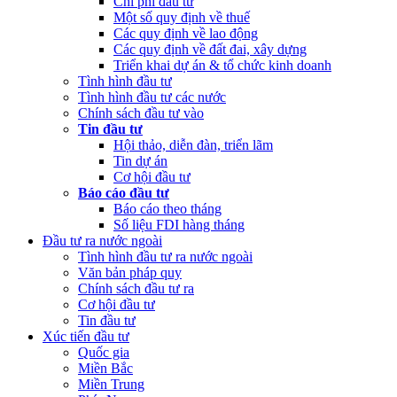
Chi phí đầu tư
Một số quy định về thuế
Các quy định về lao động
Các quy định về đất đai, xây dựng
Triển khai dự án & tổ chức kinh doanh
Tình hình đầu tư
Tình hình đầu tư các nước
Chính sách đầu tư vào
Tin đầu tư
Hội thảo, diễn đàn, triển lãm
Tin dự án
Cơ hội đầu tư
Báo cáo đầu tư
Báo cáo theo tháng
Số liệu FDI hàng tháng
Đầu tư ra nước ngoài
Tình hình đầu tư ra nước ngoài
Văn bản pháp quy
Chính sách đầu tư ra
Cơ hội đầu tư
Tin đầu tư
Xúc tiến đầu tư
Quốc gia
Miền Bắc
Miền Trung