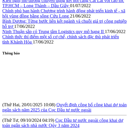
Kiến nghị mở đường chuyên dụng kết nối cảng Cát Lái với cao tốc
TP.HCM – Long Thành – Dầu Giây
01/07/2022
Chính phủ ban hành Chương trình hành động phát triển kinh tế - xã
hội vùng đồng bằng sông Cửu Long
21/06/2022
Bình Dương: Từng bước liên kết ngành và chuỗi giá trị công nghiệp
hỗ trợ
17/06/2022
Ninh Thuận sắp có Trung tâm Logistics quy mô hạng II
17/06/2022
Chính thức thí điểm một số cơ chế, chính sách đặc thù phát triển
tỉnh Khánh Hòa
17/06/2022
Thông báo
(Thứ Hai, 20/01/2025 10:08)
Quyết định công bố công khai dự toán
ngân sách năm 2025 của Cục Đầu tư nước ngoài
(Thứ Tư, 09/10/2024 04:19)
Cục Đầu tư nước ngoài công khai dự
toán ngân sách nhà nước Qúy 3 năm 2024