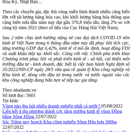
Hòa Kỳ, Nhật Bản…
Theo các chuyên gia, đặc thù vùng miền hình thành nhiều cảng biển
lớn với tải lượng hàng hóa cao, khi khối lượng hàng hóa thông qua
cảng biển nửa đầu năm nay đạt gần 370,8 triệu tấn, tăng 2% so với
cùng kỳ năm 2021 (theo số liệu của Cục Hàng Hải Việt Nam).
Sau 2 năm chịu ảnh hưởng nặng nề của đại dịch COVID-19 nền
kinh tế Việt Nam trong 6 tháng đầu năm nay đã phục hồi tích cực,
tăng trưởng GDP đạt 6,42%, kinh tế vĩ mô ổn định, hoạt động FDI
và xuất khẩu tiếp tục khởi sắc. Cùng với việc Chính phủ triển khai
Chương trình phục hồi và phát triển kinh tế - xã hội, cải thiện môi
trường đầu tư - kinh doanh, đặc biệt là việc ban hành Nghị định số
35/2022/NĐ-CP ngày 28/5 vừa qua về quản lý Khu công nghiệp và
Khu kinh tế, dòng vốn đầu tư trong nước và nước ngoài vào các
khu công nghiệp đang hứa hẹn sẽ tiếp tục gia tăng
.
Theo nhadautu.vn
Số lượt đọc:
5601
Tin khác
Vùng nào thu hút nhiều doanh nghiệp nhất cả nước?
05/08/2022
Liên kết 4 địa phương thành cực tăng trưởng kinh tế vùng Đồng
bằng Sông Hồng
22/07/2022
Sóc Trăng quy hoạch Khu công nghiệp Sông Hậu hơn 300ha
22/07/2022