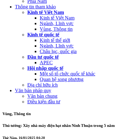
Phía Nam
Thông tin tham khảo
Kinh tế Việt Nam
Kinh tế Việt Nam
Ngành, Lĩnh vực
Vùng, Thông tin
Kinh tế quốc tế
Kinh tế thế giới
Ngành, Lĩnh vực
Châu lục, quốc gia
Đầu tư quốc tế
APEC
Hội nhập quốc tế
Một số tổ chức quốc tế khác
Quan hệ song phương
Địa chỉ hữu ích
Văn bản pháp quy
Văn bản chung
Điều kiện đầu tư
Vùng, Thông tin
Thủ tướng: Xây nhà máy điện hạt nhân Ninh Thuận trong 5 năm
Thứ Năm, 16/01/2025 04:20