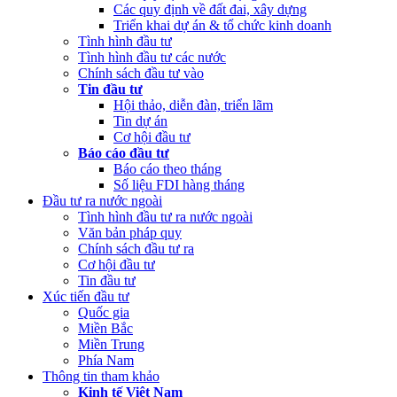
Các quy định về đất đai, xây dựng
(Thứ Sáu, 24/02/2023 05:43)
Việt Nam, Bỉ thúc đẩy hợp tác đổi
Triển khai dự án & tổ chức kinh doanh
mới sáng tạo
Tình hình đầu tư
Tình hình đầu tư các nước
Chính sách đầu tư vào
Tin đầu tư
Hội thảo, diễn đàn, triển lãm
Tin dự án
Cơ hội đầu tư
Báo cáo đầu tư
Báo cáo theo tháng
Số liệu FDI hàng tháng
Đầu tư ra nước ngoài
Tình hình đầu tư ra nước ngoài
Văn bản pháp quy
Chính sách đầu tư ra
Cơ hội đầu tư
Tin đầu tư
Xúc tiến đầu tư
Quốc gia
Miền Bắc
Miền Trung
Phía Nam
Thông tin tham khảo
Kinh tế Việt Nam