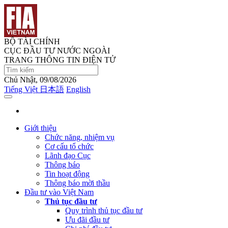
BỘ TÀI CHÍNH
CỤC ĐẦU TƯ NƯỚC NGOÀI
TRANG THÔNG TIN ĐIỆN TỬ
Chủ Nhật, 09/08/2026
Tiếng Việt
日本語
English
Giới thiệu
Chức năng, nhiệm vụ
Cơ cấu tổ chức
Lãnh đạo Cục
Thông báo
Tin hoạt động
Thông báo mời thầu
Đầu tư vào Việt Nam
Thủ tục đầu tư
Quy trình thủ tục đầu tư
Ưu đãi đầu tư