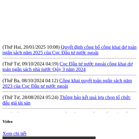
(Thứ Hai, 20/01/2025 10:08)
Quyết định công bố công khai dự toán
ngân sách năm 2025 của Cục Đầu tư nước ngoài
(Thứ Tư, 09/10/2024 04:19)
Cục Đầu tư nước ngoài công khai dự
toán ngân sách nhà nước Qúy 3 năm 2024
(Thứ Ba, 08/10/2024 04:12)
Công khai quyết toán ngân sách năm
2023 của Cục Đầu tư nước ngoài
(Thứ Tư, 28/08/2024 05:24)
Thông báo kết quả lựa chọn tổ chức
đấu giá tài sản
(Thứ Sáu, 09/08/2024 10:57)
Hội thảo: Cơ chế khuyến khích đầu tư
lớn (RIGI): Mục tiêu, phạm vi và thực hiện
Video
(Thứ Năm, 04/04/2024 10:17)
Báo cáo tình hình công khai ngân
sách Quý I năm 2024
Xem chi tiết