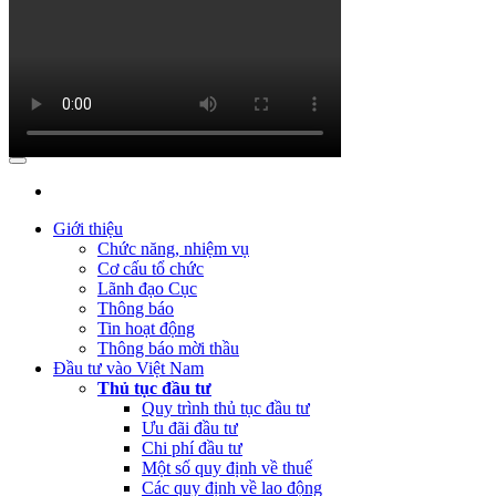
(Thứ Tư, 31/01/2024 09:04)
Lấy ý kiến đối với Dự thảo Nghị định
quy định về việc thành lập, quản lý và sử dụng Quỹ hỗ trợ đầu tư
(Thứ Hai, 09/10/2023 03:45)
Quyết định về việc công bố công khai
quyết toán ngân sách năm 2022 của Cục Đầu tư nước ngoài
(Thứ Hai, 09/10/2023 03:45)
Báo cáo tình hình công khai ngân
sách Quý 3 năm 2023
(Thứ Ba, 04/07/2023 05:29)
Báo cáo tình hình công khai ngân sách
Quý 2 năm 2023
Giới thiệu
Chức năng, nhiệm vụ
(Thứ Tư, 12/04/2023 03:20)
Thực hiện công khai báo cáo tình hình
Cơ cấu tổ chức
thực hiện dự toán NSNN Quý 1 năm 2023
Lãnh đạo Cục
Thông báo
(Thứ Ba, 21/03/2023 04:55)
Công khai quyết toán NSNN năm
Tin hoạt động
2022 của Ban Quản lý dự án Nâng cấp và phát triển Hệ thống
Thông báo mời thầu
thông tin quốc gia về đầu tư
Đầu tư vào Việt Nam
Thủ tục đầu tư
(Thứ Hai, 20/03/2023 05:26)
Báo cáo tình hình thực hiện dự toán
Quy trình thủ tục đầu tư
NSNN Quý 4 và cả năm 2022
Ưu đãi đầu tư
Chi phí đầu tư
(Thứ Hai, 20/03/2023 05:17)
Công bố công khai quyết toán ngân
Một số quy định về thuế
sách nhà nước năm 2022 cùa Trung tâm Xúc tiến đầu tư phía Bắc
Các quy định về lao động