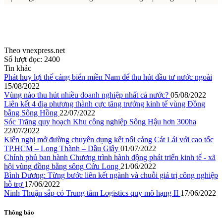
Theo vnexpress.net
Số lượt đọc:
2400
Tin khác
Phát huy lợi thế cảng biển miền Nam để thu hút đầu tư nước ngoài
15/08/2022
Vùng nào thu hút nhiều doanh nghiệp nhất cả nước?
05/08/2022
Liên kết 4 địa phương thành cực tăng trưởng kinh tế vùng Đồng
bằng Sông Hồng
22/07/2022
Sóc Trăng quy hoạch Khu công nghiệp Sông Hậu hơn 300ha
22/07/2022
Kiến nghị mở đường chuyên dụng kết nối cảng Cát Lái với cao tốc
TP.HCM – Long Thành – Dầu Giây
01/07/2022
Chính phủ ban hành Chương trình hành động phát triển kinh tế - xã
hội vùng đồng bằng sông Cửu Long
21/06/2022
Bình Dương: Từng bước liên kết ngành và chuỗi giá trị công nghiệp
hỗ trợ
17/06/2022
Ninh Thuận sắp có Trung tâm Logistics quy mô hạng II
17/06/2022
Thông báo