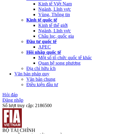
Kinh tế Việt Nam
Ngành, Lĩnh vực
Vùng, Thông tin
Kinh tế quốc tế
Kinh tế thế giới
Ngành, Lĩnh vực
Châu lục, quốc gia
Đầu tư quốc tế
APEC
Hội nhập quốc tế
Một số tổ chức quốc tế khác
Quan hệ song phương
Địa chỉ hữu ích
Văn bản pháp quy
Văn bản chung
Điều kiện đầu tư
Hỏi đáp
Đăng nhập
Số lượt truy cập:
2186500
BỘ TÀI CHÍNH