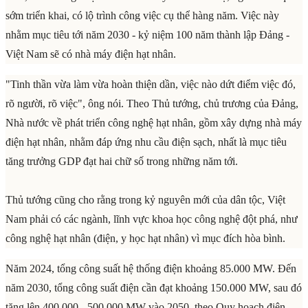
sớm triển khai, có lộ trình công việc cụ thể hàng năm. Việc này
nhằm mục tiêu tới năm 2030 - kỷ niệm 100 năm thành lập Đảng -
Việt Nam sẽ có nhà máy điện hạt nhân.
"Tinh thần vừa làm vừa hoàn thiện dần, việc nào dứt điểm việc đó,
rõ người, rõ việc", ông nói. Theo Thủ tướng, chủ trương của Đảng,
Nhà nước về phát triển công nghệ hạt nhân, gồm xây dựng nhà máy
điện hạt nhân, nhằm đáp ứng nhu cầu điện sạch, nhất là mục tiêu
tăng trưởng GDP đạt hai chữ số trong những năm tới.
Thủ tướng cũng cho rằng trong kỷ nguyên mới của dân tộc, Việt
Nam phải có các ngành, lĩnh vực khoa học công nghệ đột phá, như
công nghệ hạt nhân (điện, y học hạt nhân) vì mục đích hòa bình.
Năm 2024, tổng công suất hệ thống điện khoảng 85.000 MW. Đến
năm 2030, tổng công suất điện cần đạt khoảng 150.000 MW, sau đó
tăng lên 400.000 - 500.000 MW vào 2050, theo Quy hoạch điện