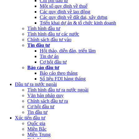
Chi phí đầu tư
Một số quy định về thuế
Các quy định về lao động
Các quy định về đất đai, xây dựng
Triển khai dự án & tổ chức kinh doanh
Tình hình đầu tư
Tình hình đầu tư các nước
Chính sách đầu tư vào
Tin đầu tư
Hội thảo, diễn đàn, triển lãm
Tin dự án
Cơ hội đầu tư
Báo cáo đầu tư
Báo cáo theo tháng
Số liệu FDI hàng tháng
Đầu tư ra nước ngoài
Tình hình đầu tư ra nước ngoài
Văn bản pháp quy
Chính sách đầu tư ra
Cơ hội đầu tư
Tin đầu tư
Xúc tiến đầu tư
Quốc gia
Miền Bắc
Miền Trung