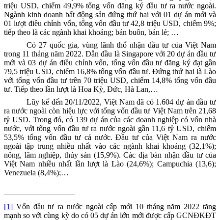
triệu USD,
chiếm
49,9
% tổng vốn
đăng ký đầu tư ra nước ngoài.
Ngành
kinh doanh bất động sản
đứng thứ
hai với 01 dự án mới và
01 lượt điều chỉnh vốn, tổng vốn đầu tư 42,8 triệu USD
, chiếm
9
%;
tiếp theo là các
ngành
khai khoáng; bán buôn, bán lẻ;
…
Có
27
quốc gia, vùng lãnh thổ nhận đầu tư của Việt Nam
trong
11 tháng năm 2022
. Dẫn đầu là
Singapore
với
20
dự án đầu tư
mới và
03
dự án điều chỉnh vốn, tổng vốn đầu tư đăng ký đạt
gần
79,5
triệu USD
, chiếm 16,8% tổng vốn đầu tư
.
Đ
ứng thứ hai
là Lào
với tổng vốn đầu tư trên 70 triệu USD, chiếm 14,8% tổng vốn đầu
tư. Tiếp theo lần lượt là Hoa Kỳ, Đức, Hà Lan,…
Lũy kế đến 20/11/2022, Việt Nam đã có 1.604 dự án đầu tư
ra nước ngoài còn hiệu lực với tổng vốn đầu tư Việt Nam trên 21,68
tỷ USD. Trong đó, có 139 dự án của các doanh nghiệp có vốn nhà
nước, với tổng vốn đầu tư ra nước ngoài gần 11,6 tỷ USD, chiếm
53,5% tổng vốn đầu tư cả nước. Đầu tư của Việt Nam ra nước
ngoài tập trung nhiều nhất vào các ngành khai khoáng (32,1%);
nông, lâm nghiệp, thủy sản (15,9%). Các địa bàn nhận đầu tư của
Việt Nam nhiều nhất lần lượt là Lào (24,6%); Campuchia (13,6);
Venezuela (8,4%);…
[1]
Vốn đầu tư ra nước ngoài cấp mới 10 tháng năm 2022 tăng
mạnh so với cùng kỳ do có 05 dự án lớn mới được cấp GCNĐKĐT