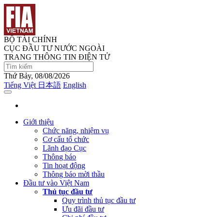
BỘ TÀI CHÍNH
CỤC ĐẦU TƯ NƯỚC NGOÀI
TRANG THÔNG TIN ĐIỆN TỬ
Thứ Bảy, 08/08/2026
Tiếng Việt
日本語
English
Giới thiệu
Chức năng, nhiệm vụ
Cơ cấu tổ chức
Lãnh đạo Cục
Thông báo
Tin hoạt động
Thông báo mời thầu
Đầu tư vào Việt Nam
Thủ tục đầu tư
Quy trình thủ tục đầu tư
Ưu đãi đầu tư