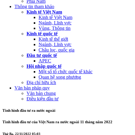
Phía Nam
Thông tin tham khảo
Kinh tế Việt Nam
Kinh tế Việt Nam
Ngành, Lĩnh vực
Vùng, Thông tin
Kinh tế quốc tế
Kinh tế thế giới
Ngành, Lĩnh vực
Châu lục, quốc gia
Đầu tư quốc tế
APEC
Hội nhập quốc tế
Một số tổ chức quốc tế khác
Quan hệ song phương
Địa chỉ hữu ích
Văn bản pháp quy
Văn bản chung
Điều kiện đầu tư
Tình hình đầu tư ra nước ngoài
Tình hình đầu tư của Việt Nam ra nước ngoài 11 tháng năm 2022
Thứ Ba, 22/11/2022 05:03