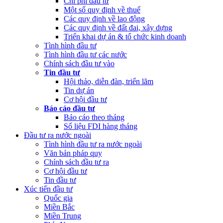
Chi phí đầu tư
Một số quy định về thuế
Các quy định về lao động
Các quy định về đất đai, xây dựng
Triển khai dự án & tổ chức kinh doanh
Tình hình đầu tư
Tình hình đầu tư các nước
Chính sách đầu tư vào
Tin đầu tư
Hội thảo, diễn đàn, triển lãm
Tin dự án
Cơ hội đầu tư
Báo cáo đầu tư
Báo cáo theo tháng
Số liệu FDI hàng tháng
Đầu tư ra nước ngoài
Tình hình đầu tư ra nước ngoài
Văn bản pháp quy
Chính sách đầu tư ra
Cơ hội đầu tư
Tin đầu tư
Xúc tiến đầu tư
Quốc gia
Miền Bắc
Miền Trung