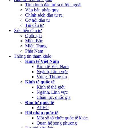
Tình hình đầu tư ra nước ngoài
Văn bản pháp quy
Chính sách đầu tư ra
Cơ hội đầu tư
Tin đầu tư
Xúc tiến đầu tư
Quốc gia
Miền Bắc
Miền Trung
Phía Nam
Thông tin tham khảo
Kinh tế Việt Nam
Kinh tế Việt Nam
Ngành, Lĩnh vực
Vùng, Thông tin
Kinh tế quốc tế
Kinh tế thế giới
Ngành, Lĩnh vực
Châu lục, quốc gia
Đầu tư quốc tế
APEC
Hội nhập quốc tế
Một số tổ chức quốc tế khác
Quan hệ song phương