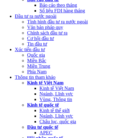
Báo cáo theo tháng
Số liệu FDI hàng tháng
Đầu tư ra nước ngoài
Tình hình đầu tư ra nước ngoài
Văn bản pháp quy
Chính sách đầu tư ra
Cơ hội đầu tư
Tin đầu tư
Xúc tiến đầu tư
Quốc gia
Miền Bắc
Miền Trung
Phía Nam
Thông tin tham khảo
Kinh tế Việt Nam
Kinh tế Việt Nam
Ngành, Lĩnh vực
Vùng, Thông tin
Kinh tế quốc tế
Kinh tế thế giới
Ngành, Lĩnh vực
Châu lục, quốc gia
Đầu tư quốc tế
APEC