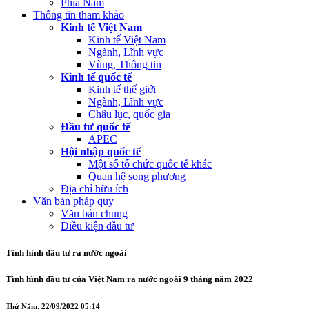
Phía Nam
Thông tin tham khảo
Kinh tế Việt Nam
Kinh tế Việt Nam
Ngành, Lĩnh vực
Vùng, Thông tin
Kinh tế quốc tế
Kinh tế thế giới
Ngành, Lĩnh vực
Châu lục, quốc gia
Đầu tư quốc tế
APEC
Hội nhập quốc tế
Một số tổ chức quốc tế khác
Quan hệ song phương
Địa chỉ hữu ích
Văn bản pháp quy
Văn bản chung
Điều kiện đầu tư
Tình hình đầu tư ra nước ngoài
Tình hình đầu tư của Việt Nam ra nước ngoài 9 tháng năm 2022
Thứ Năm, 22/09/2022 05:14