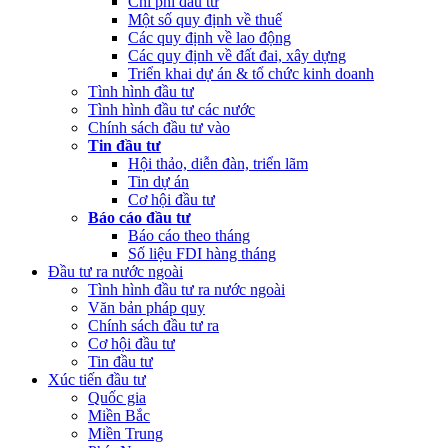
Chi phí đầu tư
Một số quy định về thuế
Các quy định về lao động
Các quy định về đất đai, xây dựng
Triển khai dự án & tổ chức kinh doanh
Tình hình đầu tư
Tình hình đầu tư các nước
Chính sách đầu tư vào
Tin đầu tư
Hội thảo, diễn đàn, triển lãm
Tin dự án
Cơ hội đầu tư
Báo cáo đầu tư
Báo cáo theo tháng
Số liệu FDI hàng tháng
Đầu tư ra nước ngoài
Tình hình đầu tư ra nước ngoài
Văn bản pháp quy
Chính sách đầu tư ra
Cơ hội đầu tư
Tin đầu tư
Xúc tiến đầu tư
Quốc gia
Miền Bắc
Miền Trung