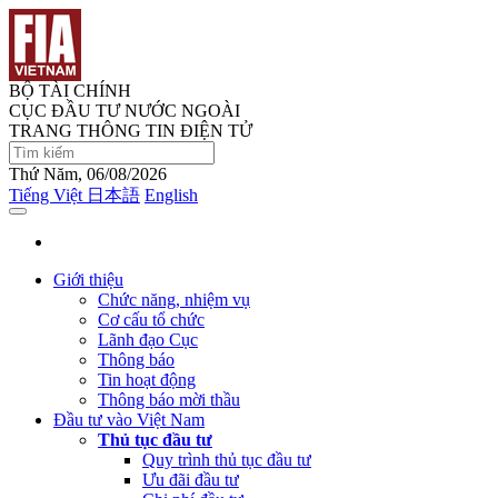
BỘ TÀI CHÍNH
CỤC ĐẦU TƯ NƯỚC NGOÀI
TRANG THÔNG TIN ĐIỆN TỬ
Thứ Năm, 06/08/2026
Tiếng Việt
日本語
English
Giới thiệu
Chức năng, nhiệm vụ
Cơ cấu tổ chức
Lãnh đạo Cục
Thông báo
Tin hoạt động
Thông báo mời thầu
Đầu tư vào Việt Nam
Thủ tục đầu tư
Quy trình thủ tục đầu tư
Ưu đãi đầu tư