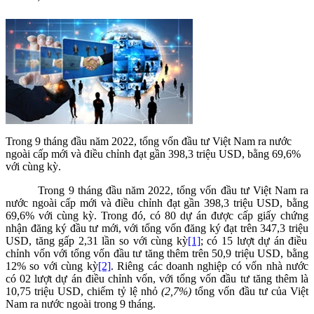
Trong 9 tháng đầu năm 2022, tổng vốn đầu tư Việt Nam ra nước
ngoài cấp mới và điều chỉnh đạt gần 398,3 triệu USD, bằng 69,6%
với cùng kỳ.
Trong 9 tháng đầu năm 2022
,
tổng vốn đầu t
ư Việt Nam ra
nước ngoài cấp mới và
điều chỉnh
đạt
gần
398,3
triệu USD
, bằng
69
,6
% với cùng kỳ.
Trong đó
,
có
80
dự án được cấp giấy chứng
nhận đăng ký đầu tư mới, với tổng vốn
đăng ký đ
ạt
trên 347
,3
triệu
USD
, tăng gấp 2,31 lần so với cùng kỳ
[1]
;
có 15 lượt
dự án điều
chỉnh
vốn với tổng vốn đầu tư tăng thêm trên 50,9 triệu USD, bằng
12% so với cùng kỳ
[2]
. Riêng các doanh nghiệp có vốn nhà nước
có 02 lượt dự án điều chỉnh vốn, với tổng vốn đầu tư tăng thêm là
10,75 triệu USD, chiếm tỷ lệ nhỏ
(2,7%)
tổng vốn đầu tư của Việt
Nam ra nước ngoài trong 9 tháng.