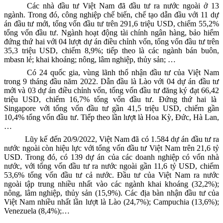
Các nhà đầu tư Việt Nam đã đầu tư ra nước ngoài ở
13
ngành
. Trong đó
,
công nghiệp chế biến, chế tạo
dẫn đầu
với 11 dự
án đầu tư mới, tổng vốn đầu tư trên 291
,6
triệu USD,
chiếm
55,2
%
tổng vốn đầu tư.
Ngành
hoạt động tài chính ngân hàng, bảo hiểm
đứng thứ
hai với 04 lượt dự án điều chỉnh vốn, tổng vốn đầu tư trên
35,3 triệu USD
, chiếm
8,9
%; tiếp theo là các
ngành bán
buôn,
mbasn lẻ;
khai khoáng; nông, lâm nghiệp, thủy sản;
…
Có
24
quốc gia, vùng lãnh thổ nhận đầu tư của Việt Nam
trong
9 tháng đầu năm 2022
. Dẫn đầu là
Lào
với 0
4
dự án đầu tư
mới và
03
dự án điều chỉnh vốn, tổng vốn đầu tư đăng ký đạt
66,42
triệu USD
, chiếm 16,7% tổng vốn đầu tư
.
Đ
ứng thứ hai
là
Singapore với tổng vốn đầu tư gần 41,5 triệu USD, chiếm gần
10,4% tổng vốn đầu tư. Tiếp theo lần lượt là Hoa Kỳ, Đức, Hà Lan,
…
Lũy kế đến 20/9/2022, Việt Nam đã có 1.584 dự án đầu tư ra
nước ngoài còn hiệu lực với tổng vốn đầu tư Việt Nam trên 21,6 tỷ
USD. Trong đó, có 139 dự án của các doanh nghiệp có vốn nhà
nước, với tổng vốn đầu tư ra nước ngoài gần 11,6 tỷ USD, chiếm
53,6% tổng vốn đầu tư cả nước. Đầu tư của Việt Nam ra nước
ngoài tập trung nhiều nhất vào các ngành khai khoáng (32,2%);
nông, lâm nghiệp, thủy sản (15,9%). Các địa bàn nhận đầu tư của
Việt Nam nhiều nhất lần lượt là Lào (24,7%); Campuchia (13,6%);
Venezuela (8,4%);…