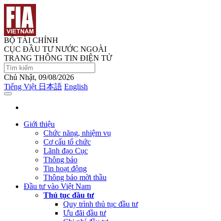
BỘ TÀI CHÍNH
CỤC ĐẦU TƯ NƯỚC NGOÀI
TRANG THÔNG TIN ĐIỆN TỬ
Chủ Nhật, 09/08/2026
Tiếng Việt
日本語
English
Giới thiệu
Chức năng, nhiệm vụ
Cơ cấu tổ chức
Lãnh đạo Cục
Thông báo
Tin hoạt động
Thông báo mời thầu
Đầu tư vào Việt Nam
Thủ tục đầu tư
Quy trình thủ tục đầu tư
Ưu đãi đầu tư