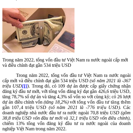
Trong năm 2022, tổng vốn đầu tư Việt Nam ra nước ngoài cấp mới
và điều chỉnh đạt gần 534 triệu USD
Trong năm 2022
,
tổng vốn đầu t
ư Việt Nam ra nước ngoài
cấp mới và
điều chỉnh
đạt
gần 534
triệu USD
(số năm 2021 là -367
triệu USD
[1]
)
.
Trong đó
,
có
109
dự án được cấp giấy chứng nhận
đăng ký đầu tư mới, với tổng vốn
đăng ký đ
ạt
gần 426,6 triệu
USD
,
tăng 78,7% số dự án và tăng 4,3% số vốn so với cùng kỳ
;
có 26 lượt
dự án điều chỉnh
vốn
(tăng 18,2%)
với
tổng vốn đầu tư tăng thêm
gần 107,4 triệu USD
(số năm 2021 là -776 triệu USD).
Các
doanh nghiệp nhà nước đầu tư ra nước ngoài 70,8 triệu
USD (gồm
38,8 triệu USD vốn đầu tư mới và 32,1 triệu USD vốn điều chỉnh)
,
chiếm 13% tổng vốn đăng ký đầu tư ra nước ngoài của doanh
nghiệp Việt Nam trong năm 2022.