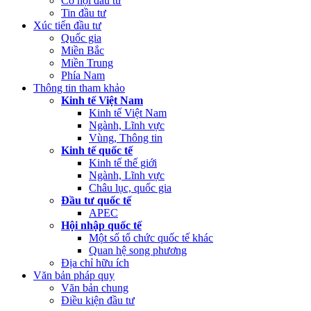
Cơ hội đầu tư
Tin đầu tư
Xúc tiến đầu tư
Quốc gia
Miền Bắc
Miền Trung
Phía Nam
Thông tin tham khảo
Kinh tế Việt Nam
Kinh tế Việt Nam
Ngành, Lĩnh vực
Vùng, Thông tin
Kinh tế quốc tế
Kinh tế thế giới
Ngành, Lĩnh vực
Châu lục, quốc gia
Đầu tư quốc tế
APEC
Hội nhập quốc tế
Một số tổ chức quốc tế khác
Quan hệ song phương
Địa chỉ hữu ích
Văn bản pháp quy
Văn bản chung
Điều kiện đầu tư