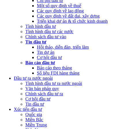
Chi phí đầu tư
Một số quy định về thuế
Các quy định về lao động
Các quy định về đất đai, xây dựng
Triển khai dự án & tổ chức kinh doanh
Tình hình đầu tư
Tình hình đầu tư các nước
Chính sách đầu tư vào
Tin đầu tư
Hội thảo, diễn đàn, triển lãm
Tin dự án
Cơ hội đầu tư
Báo cáo đầu tư
Báo cáo theo tháng
Số liệu FDI hàng tháng
Đầu tư ra nước ngoài
Tình hình đầu tư ra nước ngoài
Văn bản pháp quy
Chính sách đầu tư ra
Cơ hội đầu tư
Tin đầu tư
Xúc tiến đầu tư
Quốc gia
Miền Bắc
Miền Trung