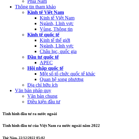
Phía Nam
Thông tin tham khảo
Kinh tế Việt Nam
Kinh tế Việt Nam
Ngành, Lĩnh vực
Vùng, Thông tin
Kinh tế quốc tế
Kinh tế thế giới
Ngành, Lĩnh vực
Châu lục, quốc gia
Đầu tư quốc tế
APEC
Hội nhập quốc tế
Một số tổ chức quốc tế khác
Quan hệ song phương
Địa chỉ hữu ích
Văn bản pháp quy
Văn bản chung
Điều kiện đầu tư
Tình hình đầu tư ra nước ngoài
Tình hình đầu tư của Việt Nam ra nước ngoài năm 2022
Thứ Năm, 22/12/2022 05:02