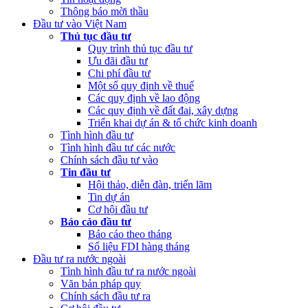
Thông báo mời thầu
2022 của Ban Quản lý dự án Nâng cấp và phát triển Hệ thống
Đầu tư vào Việt Nam
thông tin quốc gia về đầu tư
Thủ tục đầu tư
Quy trình thủ tục đầu tư
(Thứ Hai, 20/03/2023 05:26)
Báo cáo tình hình thực hiện dự toán
Ưu đãi đầu tư
NSNN Quý 4 và cả năm 2022
Chi phí đầu tư
Một số quy định về thuế
(Thứ Hai, 20/03/2023 05:17)
Công bố công khai quyết toán ngân
Các quy định về lao động
sách nhà nước năm 2022 cùa Trung tâm Xúc tiến đầu tư phía Bắc
Các quy định về đất đai, xây dựng
Triển khai dự án & tổ chức kinh doanh
(Thứ Sáu, 24/02/2023 05:43)
Việt Nam, Bỉ thúc đẩy hợp tác đổi
Tình hình đầu tư
mới sáng tạo
Tình hình đầu tư các nước
Chính sách đầu tư vào
Tin đầu tư
Hội thảo, diễn đàn, triển lãm
Tin dự án
Cơ hội đầu tư
Báo cáo đầu tư
Báo cáo theo tháng
Số liệu FDI hàng tháng
Đầu tư ra nước ngoài
Tình hình đầu tư ra nước ngoài
Văn bản pháp quy
Chính sách đầu tư ra