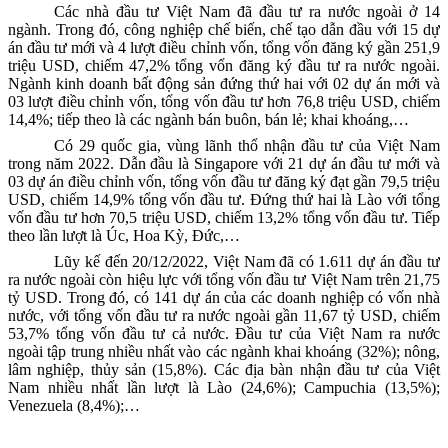
Các nhà đầu tư Việt Nam đã đầu tư ra nước ngoài ở
14
ngành
. Trong đó
,
công nghiệp chế biến, chế tạo
dẫn đầu
với 15 dự
án đầu tư mới và 4 lượt điều chỉnh vốn, tổng vốn đăng ký gần 251,9
triệu USD,
chiếm
47,2
% tổng vốn
đăng ký đầu tư ra nước ngoài.
Ngành
kinh doanh bất động sản
đứng thứ
hai với 02 dự án mới và
03 lượt điều chỉnh vốn, tổng vốn đầu tư hơn 76,8 triệu USD
, chiếm
14,4
%; tiếp theo là các
ngành
bán buôn, bán lẻ; khai khoáng,…
Có
29
quốc gia, vùng lãnh thổ nhận đầu tư của Việt Nam
trong
năm 2022
. Dẫn đầu là
Singapore
với
21
dự án đầu tư mới và
03
dự án điều chỉnh vốn, tổng vốn đầu tư đăng ký đạt
gần 79,5
triệu
USD
, chiếm 14,9% tổng vốn đầu tư
.
Đ
ứng thứ hai
là Lào với tổng
vốn đầu tư hơn 70,5 triệu USD, chiếm 13,2% tổng vốn đầu tư. Tiếp
theo lần lượt là Úc, Hoa Kỳ, Đức,…
Lũy kế đến 20/12/2022, Việt Nam đã có 1.611 dự án đầu tư
ra nước ngoài còn hiệu lực với tổng vốn đầu tư Việt Nam trên 21,75
tỷ USD. Trong đó, có 141 dự án của các doanh nghiệp có vốn nhà
nước, với tổng vốn đầu tư ra nước ngoài gần 11,67 tỷ USD, chiếm
53,7% tổng vốn đầu tư cả nước. Đầu tư của Việt Nam ra nước
ngoài tập trung nhiều nhất vào các ngành khai khoáng (32%); nông,
lâm nghiệp, thủy sản (15,8%). Các địa bàn nhận đầu tư của Việt
Nam nhiều nhất lần lượt là Lào (24,6%); Campuchia (13,5%);
Venezuela (8,4%);…