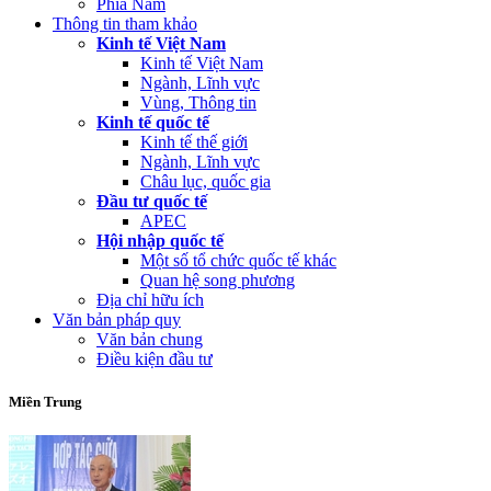
Phía Nam
Thông tin tham khảo
Kinh tế Việt Nam
Kinh tế Việt Nam
Ngành, Lĩnh vực
Vùng, Thông tin
Kinh tế quốc tế
Kinh tế thế giới
Ngành, Lĩnh vực
Châu lục, quốc gia
Đầu tư quốc tế
APEC
Hội nhập quốc tế
Một số tổ chức quốc tế khác
Quan hệ song phương
Địa chỉ hữu ích
Văn bản pháp quy
Văn bản chung
Điều kiện đầu tư
Miền Trung