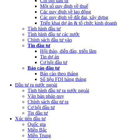
Chi phí đầu tư
Một số quy định về thuế
Các quy định về lao động
Các quy định về đất đai, xây dựng
Triển khai dự án & tổ chức kinh doanh
Tình hình đầu tư
Tình hình đầu tư các nước
Chính sách đầu tư vào
Tin đầu tư
Hội thảo, diễn đàn, triển lãm
Tin dự án
Cơ hội đầu tư
Báo cáo đầu tư
Báo cáo theo tháng
Số liệu FDI hàng tháng
Đầu tư ra nước ngoài
Tình hình đầu tư ra nước ngoài
Văn bản pháp quy
Chính sách đầu tư ra
Cơ hội đầu tư
Tin đầu tư
Xúc tiến đầu tư
Quốc gia
Miền Bắc
Miền Trung