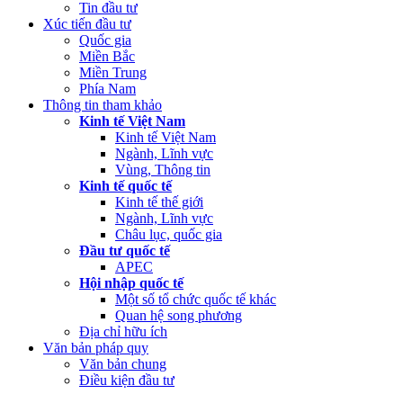
Tin đầu tư
Xúc tiến đầu tư
Quốc gia
Miền Bắc
Miền Trung
Phía Nam
Thông tin tham khảo
Kinh tế Việt Nam
Kinh tế Việt Nam
Ngành, Lĩnh vực
Vùng, Thông tin
Kinh tế quốc tế
Kinh tế thế giới
Ngành, Lĩnh vực
Châu lục, quốc gia
Đầu tư quốc tế
APEC
Hội nhập quốc tế
Một số tổ chức quốc tế khác
Quan hệ song phương
Địa chỉ hữu ích
Văn bản pháp quy
Văn bản chung
Điều kiện đầu tư