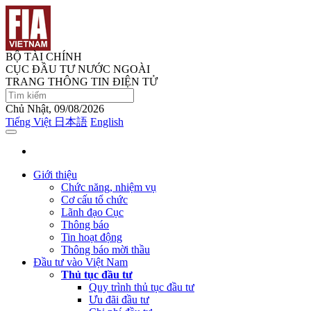
BỘ TÀI CHÍNH
CỤC ĐẦU TƯ NƯỚC NGOÀI
TRANG THÔNG TIN ĐIỆN TỬ
Chủ Nhật, 09/08/2026
Tiếng Việt
日本語
English
Giới thiệu
Chức năng, nhiệm vụ
Cơ cấu tổ chức
Lãnh đạo Cục
Thông báo
Tin hoạt động
Thông báo mời thầu
Đầu tư vào Việt Nam
Thủ tục đầu tư
Quy trình thủ tục đầu tư
Ưu đãi đầu tư