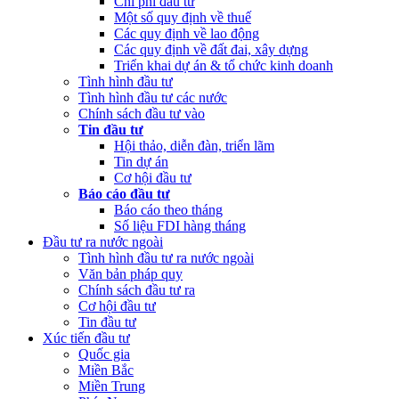
Chi phí đầu tư
Một số quy định về thuế
Các quy định về lao động
Các quy định về đất đai, xây dựng
Triển khai dự án & tổ chức kinh doanh
Tình hình đầu tư
Tình hình đầu tư các nước
Chính sách đầu tư vào
Tin đầu tư
Hội thảo, diễn đàn, triển lãm
Tin dự án
Cơ hội đầu tư
Báo cáo đầu tư
Báo cáo theo tháng
Số liệu FDI hàng tháng
Đầu tư ra nước ngoài
Tình hình đầu tư ra nước ngoài
Văn bản pháp quy
Chính sách đầu tư ra
Cơ hội đầu tư
Tin đầu tư
Xúc tiến đầu tư
Quốc gia
Miền Bắc
Miền Trung