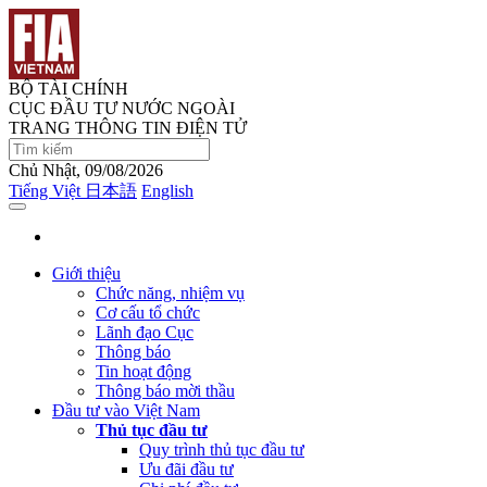
BỘ TÀI CHÍNH
CỤC ĐẦU TƯ NƯỚC NGOÀI
TRANG THÔNG TIN ĐIỆN TỬ
Chủ Nhật, 09/08/2026
Tiếng Việt
日本語
English
Giới thiệu
Chức năng, nhiệm vụ
Cơ cấu tổ chức
Lãnh đạo Cục
Thông báo
Tin hoạt động
Thông báo mời thầu
Đầu tư vào Việt Nam
Thủ tục đầu tư
Quy trình thủ tục đầu tư
Ưu đãi đầu tư