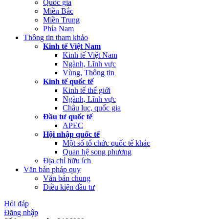
Quốc gia
Miền Bắc
Miền Trung
Phía Nam
Thông tin tham khảo
Kinh tế Việt Nam
Kinh tế Việt Nam
Ngành, Lĩnh vực
Vùng, Thông tin
Kinh tế quốc tế
Kinh tế thế giới
Ngành, Lĩnh vực
Châu lục, quốc gia
Đầu tư quốc tế
APEC
Hội nhập quốc tế
Một số tổ chức quốc tế khác
Quan hệ song phương
Địa chỉ hữu ích
Văn bản pháp quy
Văn bản chung
Điều kiện đầu tư
Hỏi đáp
Đăng nhập