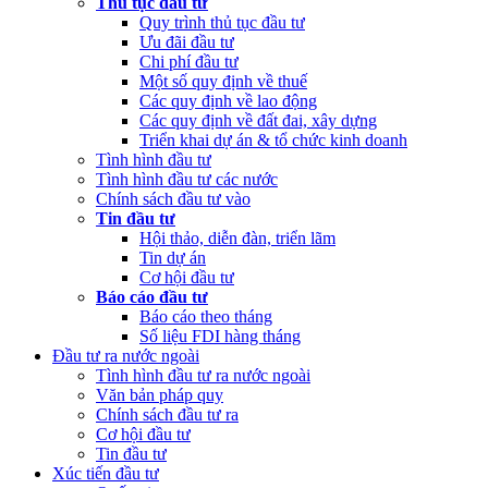
Thủ tục đầu tư
Quy trình thủ tục đầu tư
(Thứ Sáu, 24/02/2023 05:43)
Việt Nam, Bỉ thúc đẩy hợp tác đổi
Ưu đãi đầu tư
mới sáng tạo
Chi phí đầu tư
Một số quy định về thuế
Các quy định về lao động
Các quy định về đất đai, xây dựng
Triển khai dự án & tổ chức kinh doanh
Tình hình đầu tư
Tình hình đầu tư các nước
Chính sách đầu tư vào
Tin đầu tư
Hội thảo, diễn đàn, triển lãm
Tin dự án
Cơ hội đầu tư
Báo cáo đầu tư
Báo cáo theo tháng
Số liệu FDI hàng tháng
Đầu tư ra nước ngoài
Tình hình đầu tư ra nước ngoài
Văn bản pháp quy
Chính sách đầu tư ra
Cơ hội đầu tư
Tin đầu tư
Xúc tiến đầu tư