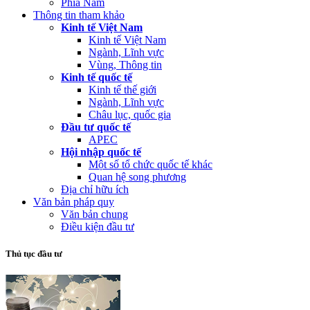
Phía Nam
Thông tin tham khảo
Kinh tế Việt Nam
Kinh tế Việt Nam
Ngành, Lĩnh vực
Vùng, Thông tin
Kinh tế quốc tế
Kinh tế thế giới
Ngành, Lĩnh vực
Châu lục, quốc gia
Đầu tư quốc tế
APEC
Hội nhập quốc tế
Một số tổ chức quốc tế khác
Quan hệ song phương
Địa chỉ hữu ích
Văn bản pháp quy
Văn bản chung
Điều kiện đầu tư
Thủ tục đầu tư