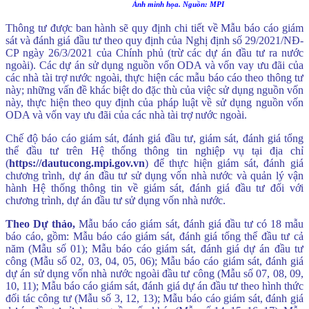
Ảnh minh họa. Nguồn: MPI
Thông tư được ban hành sẽ quy định chi tiết về Mẫu báo cáo giám
sát và đánh giá đầu tư theo quy định của Nghị định số 29/2021/NĐ-
CP ngày 26/3/2021 của Chính phủ (trừ các dự án đầu tư ra nước
ngoài). Các dự án sử dụng nguồn vốn ODA và vốn vay ưu đãi của
các nhà tài trợ nước ngoài, thực hiện các mẫu báo cáo theo thông tư
này; những vấn đề khác biệt do đặc thù của việc sử dụng nguồn vốn
này, thực hiện theo quy định của pháp luật về sử dụng nguồn vốn
ODA và vốn vay ưu đãi của các nhà tài trợ nước ngoài.
Chế độ báo cáo giám sát, đánh giá đầu tư, giám sát, đánh giá tổng
thể đầu tư trên Hệ thống thông tin nghiệp vụ tại địa chỉ
(
https://dautucong.mpi.gov.vn
) để thực hiện giám sát, đánh giá
chương trình, dự án đầu tư sử dụng vốn nhà nước và quản lý vận
hành Hệ thống thông tin về giám sát, đánh giá đầu tư đối với
chương trình, dự án đầu tư sử dụng vốn nhà nước.
Theo Dự thảo,
Mẫu báo cáo giám sát, đánh giá đầu tư có 18 mẫu
báo cáo, gồm: Mẫu báo cáo giám sát, đánh giá tổng thể đầu tư cả
năm (Mẫu số 01); Mẫu báo cáo giám sát, đánh giá dự án đầu tư
công (Mẫu số 02, 03, 04, 05, 06); Mẫu báo cáo giám sát, đánh giá
dự án sử dụng vốn nhà nước ngoài đầu tư công (Mẫu số 07, 08, 09,
10, 11); Mẫu báo cáo giám sát, đánh giá dự án đầu tư theo hình thức
đối tác công tư (Mẫu số 3, 12, 13); Mẫu báo cáo giám sát, đánh giá