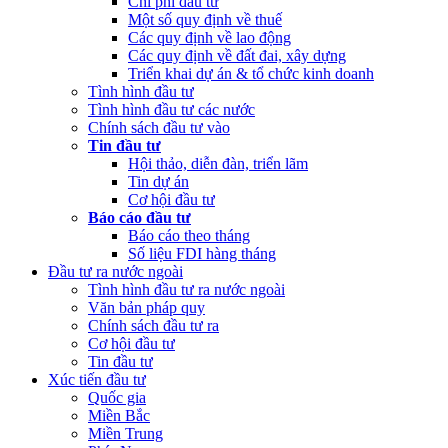
Chi phí đầu tư
Một số quy định về thuế
Các quy định về lao động
Các quy định về đất đai, xây dựng
Triển khai dự án & tổ chức kinh doanh
Tình hình đầu tư
Tình hình đầu tư các nước
Chính sách đầu tư vào
Tin đầu tư
Hội thảo, diễn đàn, triển lãm
Tin dự án
Cơ hội đầu tư
Báo cáo đầu tư
Báo cáo theo tháng
Số liệu FDI hàng tháng
Đầu tư ra nước ngoài
Tình hình đầu tư ra nước ngoài
Văn bản pháp quy
Chính sách đầu tư ra
Cơ hội đầu tư
Tin đầu tư
Xúc tiến đầu tư
Quốc gia
Miền Bắc
Miền Trung