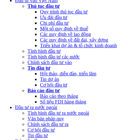
Đầu tư vào Việt Nam
Thủ tục đầu tư
Quy trình thủ tục đầu tư
Ưu đãi đầu tư
Chi phí đầu tư
Một số quy định về thuế
Các quy định về lao động
Các quy định về đất đai, xây dựng
Triển khai dự án & tổ chức kinh doanh
Tình hình đầu tư
Tình hình đầu tư các nước
Chính sách đầu tư vào
Tin đầu tư
Hội thảo, diễn đàn, triển lãm
Tin dự án
Cơ hội đầu tư
Báo cáo đầu tư
Báo cáo theo tháng
Số liệu FDI hàng tháng
Đầu tư ra nước ngoài
Tình hình đầu tư ra nước ngoài
Văn bản pháp quy
Chính sách đầu tư ra
Cơ hội đầu tư
Tin đầu tư