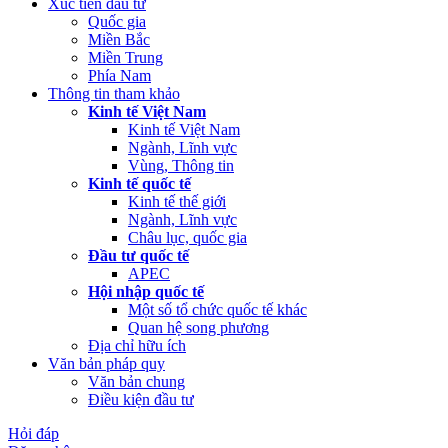
Xúc tiến đầu tư
Quốc gia
Miền Bắc
Miền Trung
Phía Nam
Thông tin tham khảo
Kinh tế Việt Nam
Kinh tế Việt Nam
Ngành, Lĩnh vực
Vùng, Thông tin
Kinh tế quốc tế
Kinh tế thế giới
Ngành, Lĩnh vực
Châu lục, quốc gia
Đầu tư quốc tế
APEC
Hội nhập quốc tế
Một số tổ chức quốc tế khác
Quan hệ song phương
Địa chỉ hữu ích
Văn bản pháp quy
Văn bản chung
Điều kiện đầu tư
Hỏi đáp