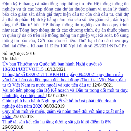
Định kỳ 6 tháng, cả năm tổng hợp thông tin trên Hệ thống thông tin
nghiệp vụ từ các hợp đồng của dự án thuộc phạm vi quản lý thành
báo cáo giám sát, đánh giá thực hiện đầu tư của chủ đầu tư, chủ dự
án thành phần. Định kỳ hằng năm báo cáo số liệu giám sát, đánh giá
tổng thể đầu tư trên Hệ thống thông tin nghiệp vụ theo quy trình
như sau: Tổng hợp thông tin từ các chương trình, dự án thuộc phạm
vi quản lý đã có trên Hệ thống thông tin nghiệp vụ; Rà soát, bổ sung
thông tin báo cáo; Gửi báo cáo số liệu. Thời hạn báo cáo theo quy
định tại điểm a Khoản 11 Điều 100 Nghị định số 29/2021/NĐ-CP./.
Số lượt đọc:
5016
Tin khác
Ủy ban Thường vụ Quốc hội ban hành Nghị quyết số
10/2021/UBTVQH15
10/12/2021
Thông tư số 03/2021/TT-BKHĐT ngày 09/4/2021 quy định mẫu
văn bản, báo cáo liên quan đến hoạt động đầu tư tại Việt Nam, đầu
tư từ Việt Nam ra nước ngoài và xúc tiến đầu tư
12/04/2021
Vai trò tiên phong của Bộ Kế hoạch và Đầu tư trong đổi mới tư duy,
(Thứ Hai, 20/01/2025 10:08)
Quyết định công bố công khai dự toán
hành động có hiệu quả
10/01/2020
ngân sách năm 2025 của Cục Đầu tư nước ngoài
Chính phủ ban hành Nghị quyết về hỗ trợ và phát triển doanh
nghiệp đến năm 2020
06/03/2019
(Thứ Tư, 09/10/2024 04:19)
Cục Đầu tư nước ngoài công khai dự
Quy trình mới về miễn, giảm và hoàn thuế đối với hàng xuất nhập
toán ngân sách nhà nước Qúy 3 năm 2024
khẩu
25/07/2018
Thuê tài sản kết cấu hạ tầng đường sắt giá khởi điểm là 8%
(Thứ Ba, 08/10/2024 04:12)
Công khai quyết toán ngân sách năm
26/06/2018
2023 của Cục Đầu tư nước ngoài