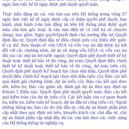
ngày làm việc kể từ ngày được phê duyệt quyết toán.
Thực hiện đăng tải các văn bản sau trên Hệ thống trong vòng 07
ngày làm việc kể từ ngày được cấp có thẩm quyền phê duyệt, ban
hành, phát hành (văn bản đăng tải trên Hệ thống phải được quét
màu văn bản gốc hoặc là văn bản điện tử có chữ ký số chuyên
dùng), bao gồm: Nghị quyết/Quyết định chủ trương đầu tư; Quyết
định đầu tư, Quyết định đầu tư điều chỉnh (nếu có); Điều ước quốc
tế cụ thể, thỏa thuận về vốn ODA và vốn vay ưu đãi được ký kết
đối với các chương trình, dự án sử dụng vốn ODA và vốn vay ưu
đãi của các nhà tài trợ nước ngoài; Quyết định phê duyệt thiết kế kỹ
thuật hoặc thiết kế bản vẽ thi công, dự toán; Quyết định điều chỉnh
thiết kế kỹ thuật hoặc thiết kế bản vẽ thi công, dự toán (nếu có);
Quyết định phê duyệt Kế hoạch lựa chọn nhà thầu, Quyết định phê
duyệt điều chỉnh Kế hoạch lựa chọn nhà thầu (nếu có); Báo cáo kết
quả đánh giá chương trình, dự án (nếu có); Báo cáo kết quả theo
dõi, kiểm tra; Báo cáo giám sát, đánh giá dự án theo quy định tại
Khoản 5 Điều này; Quyết định phê duyệt quyết toán; Báo cáo kết
quả kiểm toán của dự án (nếu có); Các kết luận của cơ quan thanh
tra, kiểm tra, kiểm toán kế hoạch, dự án đầu tư công (nếu có). Ngoài
những thông tin, báo cáo do chủ đầu tư, chủ dự án thành phần phải
cập nhật theo quy định nói trên, khuyến khích các chủ đầu tư, chủ
dự án thành phần cập nhật đầy đủ các văn bản theo các chức năng
của Hệ thống thông tin nghiệp vụ.