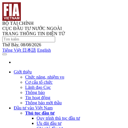
BỘ TÀI CHÍNH
CỤC ĐẦU TƯ NƯỚC NGOÀI
TRANG THÔNG TIN ĐIỆN TỬ
Thứ Bảy, 08/08/2026
Tiếng Việt
日本語
English
Giới thiệu
Chức năng, nhiệm vụ
Cơ cấu tổ chức
Lãnh đạo Cục
Thông báo
Tin hoạt động
Thông báo mời thầu
Đầu tư vào Việt Nam
Thủ tục đầu tư
Quy trình thủ tục đầu tư
Ưu đãi đầu tư