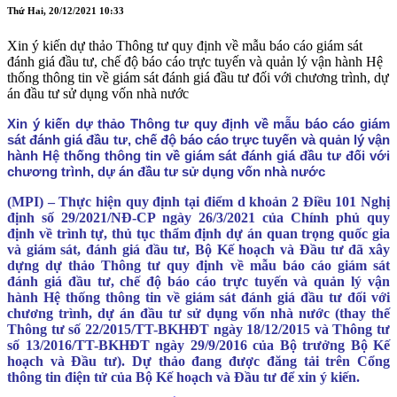
Thứ Hai, 20/12/2021 10:33
Xin ý kiến dự thảo Thông tư quy định về mẫu báo cáo giám sát
đánh giá đầu tư, chế độ báo cáo trực tuyến và quản lý vận hành Hệ
thống thông tin về giám sát đánh giá đầu tư đối với chương trình, dự
án đầu tư sử dụng vốn nhà nước
Xin ý kiến dự thảo Thông tư quy định về mẫu báo cáo giám
sát đánh giá đầu tư, chế độ báo cáo trực tuyến và quản lý vận
hành Hệ thống thông tin về giám sát đánh giá đầu tư đối với
chương trình, dự án đầu tư sử dụng vốn nhà nước
(MPI) – Thực hiện quy định tại điểm d khoản 2 Điều 101 Nghị
định số 29/2021/NĐ-CP ngày 26/3/2021 của Chính phủ quy
định về trình tự, thủ tục thẩm định dự án quan trọng quốc gia
và giám sát, đánh giá đầu tư, Bộ Kế hoạch và Đầu tư đã xây
dựng dự thảo Thông tư quy định về mẫu báo cáo giám sát
đánh giá đầu tư, chế độ báo cáo trực tuyến và quản lý vận
hành Hệ thống thông tin về giám sát đánh giá đầu tư đối với
chương trình, dự án đầu tư sử dụng vốn nhà nước (thay thế
Thông tư số 22/2015/TT-BKHĐT ngày 18/12/2015 và Thông tư
số 13/2016/TT-BKHĐT ngày 29/9/2016 của Bộ trưởng Bộ Kế
hoạch và Đầu tư). Dự thảo đang được đăng tải trên Cổng
thông tin điện tử của Bộ Kế hoạch và Đầu tư để xin ý kiến.