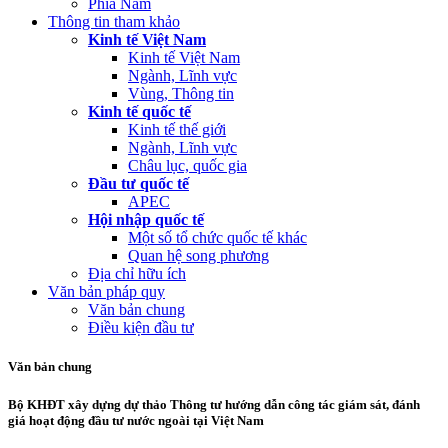
Phía Nam
Thông tin tham khảo
Kinh tế Việt Nam
Kinh tế Việt Nam
Ngành, Lĩnh vực
Vùng, Thông tin
Kinh tế quốc tế
Kinh tế thế giới
Ngành, Lĩnh vực
Châu lục, quốc gia
Đầu tư quốc tế
APEC
Hội nhập quốc tế
Một số tổ chức quốc tế khác
Quan hệ song phương
Địa chỉ hữu ích
Văn bản pháp quy
Văn bản chung
Điều kiện đầu tư
Văn bản chung
Bộ KHĐT xây dựng dự thảo Thông tư hướng dẫn công tác giám sát, đánh
giá hoạt động đầu tư nước ngoài tại Việt Nam