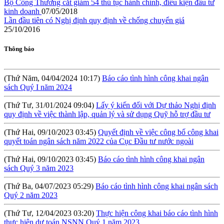
Bộ Công Thương cắt giảm 54 thủ tục hành chính, điều kiện đầu tư
kinh doanh
07/05/2018
(Thứ Tư, 28/08/2024 05:24)
Thông báo kết quả lựa chọn tổ chức
Lần đầu tiên có Nghị định quy định về chống chuyển giá
đấu giá tài sản
25/10/2016
(Thứ Sáu, 09/08/2024 10:57)
Hội thảo: Cơ chế khuyến khích đầu tư
Thông báo
lớn (RIGI): Mục tiêu, phạm vi và thực hiện
(Thứ Năm, 04/04/2024 10:17)
Báo cáo tình hình công khai ngân
sách Quý I năm 2024
(Thứ Tư, 31/01/2024 09:04)
Lấy ý kiến đối với Dự thảo Nghị định
quy định về việc thành lập, quản lý và sử dụng Quỹ hỗ trợ đầu tư
(Thứ Hai, 09/10/2023 03:45)
Quyết định về việc công bố công khai
quyết toán ngân sách năm 2022 của Cục Đầu tư nước ngoài
(Thứ Hai, 09/10/2023 03:45)
Báo cáo tình hình công khai ngân
sách Quý 3 năm 2023
(Thứ Ba, 04/07/2023 05:29)
Báo cáo tình hình công khai ngân sách
Quý 2 năm 2023
(Thứ Tư, 12/04/2023 03:20)
Thực hiện công khai báo cáo tình hình
thực hiện dự toán NSNN Quý 1 năm 2023