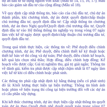
dự án đầu tư sử dụng nguồn vốn khác (Mẫu số 14, 15, 16, 17); Mẫu
báo cáo giám sát đầu tư của cộng đồng (Mẫu số 18).
Về quy định cập nhật thông tin, báo cáo của chủ đầu tư, chủ dự án
thành phần, khi chương trình, dự án được quyết định/chấp thuận
chủ trương đầu tư, quyết định đầu tư: Cập nhật thông tin chương
trình, dự án theo Nghị quyết/Quyết định chủ trương đầu tư, Quyết
định đầu tư vào Hệ thống thông tin nghiệp vụ trong vòng 07 ngày
làm việc kể từ ngày được quyết định/chấp thuận chủ trương đầu tư,
quyết định đầu tư.
Trong quá trình thực hiện, các thông tin về: Phê duyệt điều chỉnh
chương trình, dự án; Phê duyệt, điều chỉnh thiết kế kỹ thuật hoặc
thiết kế bản vẽ thi công và dự toán; Phê duyệt, điều chỉnh kế hoạch,
kết quả lựa chọn nhà thầu; Hợp đồng, điều chỉnh hợp đồng; Kế
hoạch vốn được cấp; Giá trị nghiệm thu, giá trị giải ngân; Thông tin
về đánh giá, kiểm tra phải được cập nhật chậm nhất là 07 ngày làm
việc kể từ khi có điều chỉnh hoặc phát sinh.
Các thông tin phải cập nhật định kỳ hằng tháng (nếu có phát sinh)
đó là: Khối lượng thực hiện tại hiện trường; Thông tin hình ảnh
hoặc phim về hiện trạng thi công tại hiện trường đối với các dự án
có cấu phần xây dựng.
Khi kết thúc chương trình, dự án: thực hiện cập nhật thông tin quyết
toán dự án theo Quyết định phê duyệt quyết toán trong vòng 07