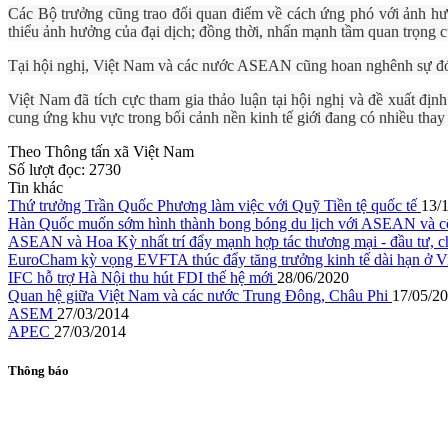
Các Bộ trưởng cũng trao đổi quan điểm về cách ứng phó với ảnh hư
thiểu ảnh hưởng của đại dịch; đồng thời, nhấn mạnh tầm quan trọng c
Tại hội nghị, Việt Nam và các nước ASEAN cũng hoan nghênh sự đ
Việt Nam đã tích cực tham gia thảo luận tại hội nghị và đề xuất đ
cung ứng khu vực trong bối cảnh nền kinh tế giới đang có nhiều thay
Theo Thông tấn xã Việt Nam
Số lượt đọc:
2730
Tin khác
Thứ trưởng Trần Quốc Phương làm việc với Quỹ Tiền tệ quốc tế
13/
Hàn Quốc muốn sớm hình thành bong bóng du lịch với ASEAN và cô
ASEAN và Hoa Kỳ nhất trí đẩy mạnh hợp tác thương mại - đầu tư, c
EuroCham kỳ vọng EVFTA thúc đẩy tăng trưởng kinh tế dài hạn ở 
IFC hỗ trợ Hà Nội thu hút FDI thế hệ mới
28/06/2020
Quan hệ giữa Việt Nam và các nước Trung Đông, Châu Phi
17/05/2
ASEM
27/03/2014
APEC
27/03/2014
Thông báo