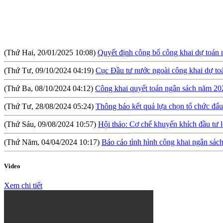
(Thứ Hai, 20/01/2025 10:08)
Quyết định công bố công khai dự toán
(Thứ Tư, 09/10/2024 04:19)
Cục Đầu tư nước ngoài công khai dự t
(Thứ Ba, 08/10/2024 04:12)
Công khai quyết toán ngân sách năm 20
(Thứ Tư, 28/08/2024 05:24)
Thông báo kết quả lựa chọn tổ chức đấu 
(Thứ Sáu, 09/08/2024 10:57)
Hội thảo: Cơ chế khuyến khích đầu tư l
(Thứ Năm, 04/04/2024 10:17)
Báo cáo tình hình công khai ngân sá
(Thứ Tư, 31/01/2024 09:04)
Lấy ý kiến đối với Dự thảo Nghị định qu
(Thứ Hai, 09/10/2023 03:45)
Quyết định về việc công bố công khai 
Video
(Thứ Hai, 09/10/2023 03:45)
Báo cáo tình hình công khai ngân sác
Xem chi tiết
(Thứ Ba, 04/07/2023 05:29)
Báo cáo tình hình công khai ngân sách
(Thứ Tư, 12/04/2023 03:20)
Thực hiện công khai báo cáo tình hìn