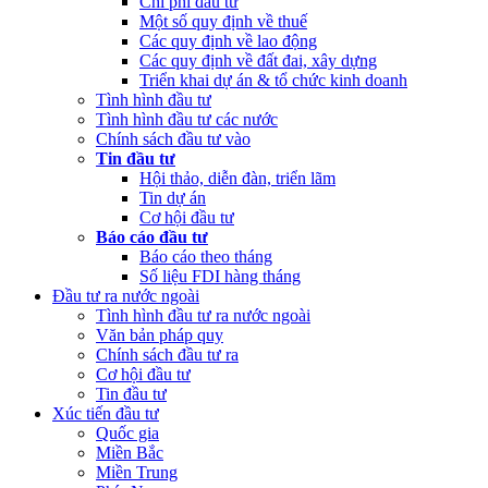
Chi phí đầu tư
Một số quy định về thuế
Các quy định về lao động
Các quy định về đất đai, xây dựng
Triển khai dự án & tổ chức kinh doanh
Tình hình đầu tư
Tình hình đầu tư các nước
Chính sách đầu tư vào
Tin đầu tư
Hội thảo, diễn đàn, triển lãm
Tin dự án
Cơ hội đầu tư
Báo cáo đầu tư
Báo cáo theo tháng
Số liệu FDI hàng tháng
Đầu tư ra nước ngoài
Tình hình đầu tư ra nước ngoài
Văn bản pháp quy
Chính sách đầu tư ra
Cơ hội đầu tư
Tin đầu tư
Xúc tiến đầu tư
Quốc gia
Miền Bắc
Miền Trung