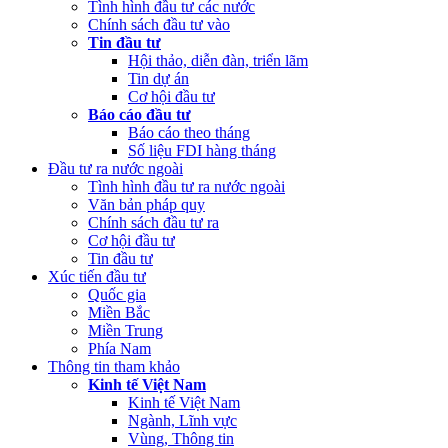
Tình hình đầu tư các nước
Chính sách đầu tư vào
Tin đầu tư
Hội thảo, diễn đàn, triển lãm
Tin dự án
Cơ hội đầu tư
Báo cáo đầu tư
Báo cáo theo tháng
Số liệu FDI hàng tháng
Đầu tư ra nước ngoài
Tình hình đầu tư ra nước ngoài
Văn bản pháp quy
Chính sách đầu tư ra
Cơ hội đầu tư
Tin đầu tư
Xúc tiến đầu tư
Quốc gia
Miền Bắc
Miền Trung
Phía Nam
Thông tin tham khảo
Kinh tế Việt Nam
Kinh tế Việt Nam
Ngành, Lĩnh vực
Vùng, Thông tin