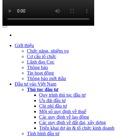
(Thứ Ba, 21/03/2023 04:55)
Công khai quyết toán NSNN năm 2022 củ
(Thứ Hai, 20/03/2023 05:26)
Báo cáo tình hình thực hiện dự toán 
(Thứ Hai, 20/03/2023 05:17)
Công bố công khai quyết toán ngân sác
(Thứ Sáu, 24/02/2023 05:43)
Việt Nam, Bỉ thúc đẩy hợp tác đổi mới 
Giới thiệu
Chức năng, nhiệm vụ
Cơ cấu tổ chức
Lãnh đạo Cục
Thông báo
Tin hoạt động
Thông báo mời thầu
Đầu tư vào Việt Nam
Thủ tục đầu tư
Quy trình thủ tục đầu tư
Ưu đãi đầu tư
Chi phí đầu tư
Một số quy định về thuế
Các quy định về lao động
Các quy định về đất đai, xây dựng
Triển khai dự án & tổ chức kinh doanh
Tình hình đầu tư