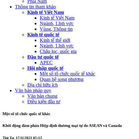
Phía Nam
Thông tin tham khảo
Kinh tế Việt Nam
Kinh tế Việt Nam
Ngành, Lĩnh vực
Vùng, Thông tin
Kinh tế quốc tế
Kinh tế thế giới
Ngành, Lĩnh vực
Châu lục, quốc gia
Đầu tư quốc tế
APEC
Hội nhập quốc tế
Một số tổ chức quốc tế khác
Quan hệ song phương
Địa chỉ hữu ích
Văn bản pháp quy
Văn bản chung
Điều kiện đầu tư
Một số tổ chức quốc tế khác
Khởi động đàm phán Hiệp định thương mại tự do ASEAN và Canada
Thứ Tư, 17/11/2021 05:13