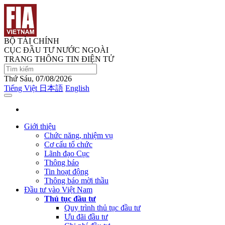
BỘ TÀI CHÍNH
CỤC ĐẦU TƯ NƯỚC NGOÀI
TRANG THÔNG TIN ĐIỆN TỬ
Thứ Sáu, 07/08/2026
Tiếng Việt
日本語
English
Giới thiệu
Chức năng, nhiệm vụ
Cơ cấu tổ chức
Lãnh đạo Cục
Thông báo
Tin hoạt động
Thông báo mời thầu
Đầu tư vào Việt Nam
Thủ tục đầu tư
Quy trình thủ tục đầu tư
Ưu đãi đầu tư