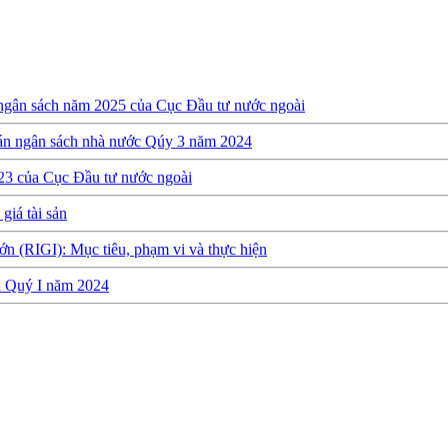
 ngân sách năm 2025 của Cục Đầu tư nước ngoài
oán ngân sách nhà nước Qúy 3 năm 2024
23 của Cục Đầu tư nước ngoài
giá tài sản
ớn (RIGI): Mục tiêu, phạm vi và thực hiện
ch Quý I năm 2024
y định về việc thành lập, quản lý và sử dụng Quỹ hỗ trợ đầu tư
quyết toán ngân sách năm 2022 của Cục Đầu tư nước ngoài
h Quý 3 năm 2023
 Quý 2 năm 2023
h thực hiện dự toán NSNN Quý 1 năm 2023