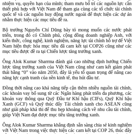
nhiệm vụ, quyền hạn của mình; tham mưu bố trí các nguồn lực cần
thiết phù hợp với Việt Nam để tham gia cùng các tổ chức tài chính
quốc tế và các nguồn huy động nước ngoài để thực hiện các dự án
nhằm thực hiện các mục tiêu đề ra.
Bộ trưởng Nguyễn Chí Dũng bày tỏ mong muốn các nước phát
triển, trong đó có Chính phủ, cộng đồng doanh nghiệp Anh, với
kiến thức, công nghệ, kinh nghiệm, năng lực tài chính hỗ trợ để Việt
Nam hiện thực hóa mục tiêu đã cam kết tại COP26 cũng như các
mục tiêu được đề ra tại Chiến lược tăng trưởng xanh.
Ông Alok Kumar Sharrma đánh giá cao những định hướng Chiến
lược tăng trưởng xanh của Việt Nam cũng như cam kết giảm phát
thải bằng “0” vào năm 2050, đây là yếu tố quan trọng để nâng cao
năng lực cạnh tranh của nền kinh tế, thu hút đầu tư.
Đồng thời nâng cao khả năng tiếp cận thêm nhiều nguồn tài chính,
các khoản vay bổ sung từ các Ngân hàng phát triển đa phương, các
khoản vay thông qua Quỹ Đầu tư Khí hậu (CIFs), Quỹ Khí hậu
Xanh (GCF) và Quỹ thúc đẩy Tài chính xanh cho ASEAN cũng
như giải pháp khả thi để thu hẹp khoảng cách về nhu cầu tài chính,
giúp Việt Nam đạt được mục tiêu tăng trưởng xanh.
Ông Alok Kumar Sharrma khẳng định sẵn sàng chia sẻ kinh nghiệm
với Việt Nam trong việc thực hiện các cam kết tại COP 26, thúc đẩy