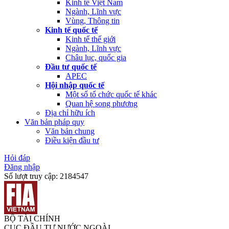
Kinh tế Việt Nam
Ngành, Lĩnh vực
Vùng, Thông tin
Kinh tế quốc tế
Kinh tế thế giới
Ngành, Lĩnh vực
Châu lục, quốc gia
Đầu tư quốc tế
APEC
Hội nhập quốc tế
Một số tổ chức quốc tế khác
Quan hệ song phương
Địa chỉ hữu ích
Văn bản pháp quy
Văn bản chung
Điều kiện đầu tư
Hỏi đáp
Đăng nhập
Số lượt truy cập:
2184547
BỘ TÀI CHÍNH
CỤC ĐẦU TƯ NƯỚC NGOÀI