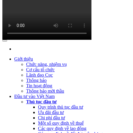
(Thứ Tư, 31/01/2024 09:04)
Lấy ý kiến đối với Dự thảo Nghị định
quy định về việc thành lập, quản lý và sử dụng Quỹ hỗ trợ đầu tư
(Thứ Hai, 09/10/2023 03:45)
Quyết định về việc công bố công khai
quyết toán ngân sách năm 2022 của Cục Đầu tư nước ngoài
(Thứ Hai, 09/10/2023 03:45)
Báo cáo tình hình công khai ngân
sách Quý 3 năm 2023
(Thứ Ba, 04/07/2023 05:29)
Báo cáo tình hình công khai ngân sách
Quý 2 năm 2023
Giới thiệu
Chức năng, nhiệm vụ
(Thứ Tư, 12/04/2023 03:20)
Thực hiện công khai báo cáo tình hình
Cơ cấu tổ chức
thực hiện dự toán NSNN Quý 1 năm 2023
Lãnh đạo Cục
Thông báo
(Thứ Ba, 21/03/2023 04:55)
Công khai quyết toán NSNN năm
Tin hoạt động
2022 của Ban Quản lý dự án Nâng cấp và phát triển Hệ thống
Thông báo mời thầu
thông tin quốc gia về đầu tư
Đầu tư vào Việt Nam
Thủ tục đầu tư
(Thứ Hai, 20/03/2023 05:26)
Báo cáo tình hình thực hiện dự toán
Quy trình thủ tục đầu tư
NSNN Quý 4 và cả năm 2022
Ưu đãi đầu tư
Chi phí đầu tư
(Thứ Hai, 20/03/2023 05:17)
Công bố công khai quyết toán ngân
Một số quy định về thuế
sách nhà nước năm 2022 cùa Trung tâm Xúc tiến đầu tư phía Bắc
Các quy định về lao động