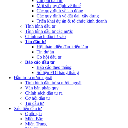
Chi phí đầu tư
Một số quy định về thuế
Các quy định về lao động
Các quy định về đất đai, xây dựng
Triển khai dự án & tổ chức kinh doanh
Tình hình đầu tư
Tình hình đầu tư các nước
Chính sách đầu tư vào
Tin đầu tư
Hội thảo, diễn đàn, triển lãm
Tin dự án
Cơ hội đầu tư
Báo cáo đầu tư
Báo cáo theo tháng
Số liệu FDI hàng tháng
Đầu tư ra nước ngoài
Tình hình đầu tư ra nước ngoài
Văn bản pháp quy
Chính sách đầu tư ra
Cơ hội đầu tư
Tin đầu tư
Xúc tiến đầu tư
Quốc gia
Miền Bắc
Miền Trung