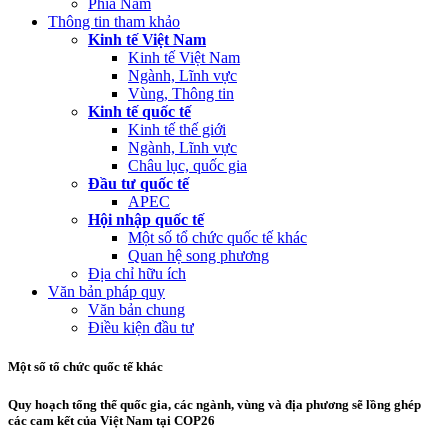
Phía Nam
Thông tin tham khảo
Kinh tế Việt Nam
Kinh tế Việt Nam
Ngành, Lĩnh vực
Vùng, Thông tin
Kinh tế quốc tế
Kinh tế thế giới
Ngành, Lĩnh vực
Châu lục, quốc gia
Đầu tư quốc tế
APEC
Hội nhập quốc tế
Một số tổ chức quốc tế khác
Quan hệ song phương
Địa chỉ hữu ích
Văn bản pháp quy
Văn bản chung
Điều kiện đầu tư
Một số tổ chức quốc tế khác
Quy hoạch tổng thể quốc gia, các ngành, vùng và địa phương sẽ lồng ghép
các cam kết của Việt Nam tại COP26