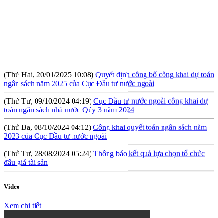
(Thứ Hai, 20/01/2025 10:08)
Quyết định công bố công khai dự toán
ngân sách năm 2025 của Cục Đầu tư nước ngoài
(Thứ Tư, 09/10/2024 04:19)
Cục Đầu tư nước ngoài công khai dự
toán ngân sách nhà nước Qúy 3 năm 2024
(Thứ Ba, 08/10/2024 04:12)
Công khai quyết toán ngân sách năm
2023 của Cục Đầu tư nước ngoài
(Thứ Tư, 28/08/2024 05:24)
Thông báo kết quả lựa chọn tổ chức
đấu giá tài sản
(Thứ Sáu, 09/08/2024 10:57)
Hội thảo: Cơ chế khuyến khích đầu tư
lớn (RIGI): Mục tiêu, phạm vi và thực hiện
Video
(Thứ Năm, 04/04/2024 10:17)
Báo cáo tình hình công khai ngân
Xem chi tiết
sách Quý I năm 2024