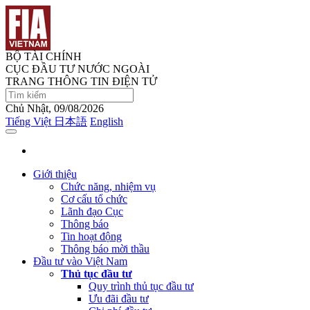
BỘ TÀI CHÍNH
CỤC ĐẦU TƯ NƯỚC NGOÀI
TRANG THÔNG TIN ĐIỆN TỬ
Chủ Nhật, 09/08/2026
Tiếng Việt
日本語
English
Giới thiệu
Chức năng, nhiệm vụ
Cơ cấu tổ chức
Lãnh đạo Cục
Thông báo
Tin hoạt động
Thông báo mời thầu
Đầu tư vào Việt Nam
Thủ tục đầu tư
Quy trình thủ tục đầu tư
Ưu đãi đầu tư