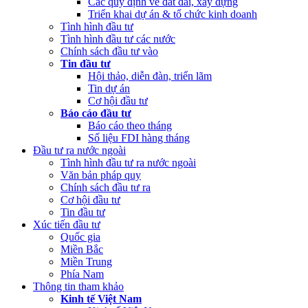
Các quy định về đất đai, xây dựng
(Thứ Sáu, 24/02/2023 05:43)
Việt Nam, Bỉ thúc đẩy hợp tác đổi
Triển khai dự án & tổ chức kinh doanh
mới sáng tạo
Tình hình đầu tư
Tình hình đầu tư các nước
Chính sách đầu tư vào
Tin đầu tư
Hội thảo, diễn đàn, triển lãm
Tin dự án
Cơ hội đầu tư
Báo cáo đầu tư
Báo cáo theo tháng
Số liệu FDI hàng tháng
Đầu tư ra nước ngoài
Tình hình đầu tư ra nước ngoài
Văn bản pháp quy
Chính sách đầu tư ra
Cơ hội đầu tư
Tin đầu tư
Xúc tiến đầu tư
Quốc gia
Miền Bắc
Miền Trung
Phía Nam
Thông tin tham khảo
Kinh tế Việt Nam