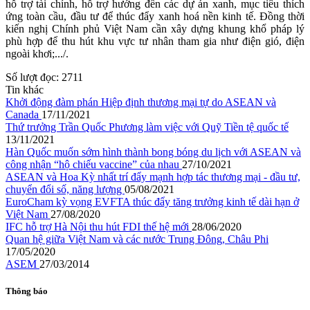
hỗ trợ tài chính, hỗ trợ hướng đến các dự án xanh, mục tiêu thích
ứng toàn cầu, đầu tư để thúc đẩy xanh hoá nền kinh tế. Đồng thời
kiến nghị Chính phủ Việt Nam cần xây dựng khung khổ pháp lý
phù hợp để thu hút khu vực tư nhân tham gia như điện gió, điện
ngoài khơi;.../.
Số lượt đọc:
2711
Tin khác
Khởi động đàm phán Hiệp định thương mại tự do ASEAN và
Canada
17/11/2021
Thứ trưởng Trần Quốc Phương làm việc với Quỹ Tiền tệ quốc tế
13/11/2021
Hàn Quốc muốn sớm hình thành bong bóng du lịch với ASEAN và
công nhận “hộ chiếu vaccine” của nhau
27/10/2021
ASEAN và Hoa Kỳ nhất trí đẩy mạnh hợp tác thương mại - đầu tư,
chuyển đổi số, năng lượng
05/08/2021
EuroCham kỳ vọng EVFTA thúc đẩy tăng trưởng kinh tế dài hạn ở
Việt Nam
27/08/2020
IFC hỗ trợ Hà Nội thu hút FDI thế hệ mới
28/06/2020
Quan hệ giữa Việt Nam và các nước Trung Đông, Châu Phi
17/05/2020
ASEM
27/03/2014
Thông báo