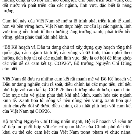
đất nước và phát triển của các ngành, lĩnh vực, đặc biệt là năng
lượng.
Cam kết này của Việt Nam sẽ mở ra lộ trình phát triển kinh tế xanh
hơn và bền vững hơn. Việt Nam thực hiện cơ cấu lại các ngành, lĩnh
vực trong nền kinh tế theo hướng tăng trưởng xanh, phát triển bền
vững, giảm phác thải khí nhà kính.
“Bộ Kế hoạch và Đầu tư đang chủ trì xây dựng quy hoạch tổng thể
quốc gia, các ngành kinh tế, các vùng và 63 tỉnh, thành phố theo
hướng tích hợp tất cả các ngành lĩnh vực, đây là cơ hội để lồng ghép
các vấn đề đã cam kết tại COP26”, Bộ trưởng Nguyễn Chí Dũng
cho biết.
Việt Nam đã đưa ra những cam kết rất mạnh mẽ và Bộ Kế hoạch và
Đầu tư đang nghiên cứu rà soát, điều chỉnh lại các mục tiêu, chỉ tiêu
phù hợp với cam kết tại COP 26 theo hướng nhanh hơn, mạnh hơn.
Các mục tiêu về giảm phát thải khí nhà kính, xanh hóa các ngành
kinh tế. Xanh hóa lối sống và tiêu dùng bền vững, xanh hóa quá
trình chuyển đổi sẽ được điều chỉnh, cập nhật phù hợp với cam kết
của Việt Nam tại COP26.
Bộ trưởng Nguyễn Chí Dũng nhấn mạnh, Bộ Kế hoạch và Đầu tư
sẽ tiếp tục phối hợp với các cơ quan khác của Chính phủ để triển
khai cụ thể các cam kết của Việt Nam trong phạm vi chức năng,