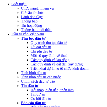
(Thứ Ba, 21/03/2023 04:55)
Công khai quyết toán NSNN năm
Giới thiệu
2022 của Ban Quản lý dự án Nâng cấp và phát triển Hệ thống
Chức năng, nhiệm vụ
thông tin quốc gia về đầu tư
Cơ cấu tổ chức
Lãnh đạo Cục
(Thứ Hai, 20/03/2023 05:26)
Báo cáo tình hình thực hiện dự toán
Thông báo
NSNN Quý 4 và cả năm 2022
Tin hoạt động
Thông báo mời thầu
(Thứ Hai, 20/03/2023 05:17)
Công bố công khai quyết toán ngân
Đầu tư vào Việt Nam
sách nhà nước năm 2022 cùa Trung tâm Xúc tiến đầu tư phía Bắc
Thủ tục đầu tư
Quy trình thủ tục đầu tư
(Thứ Sáu, 24/02/2023 05:43)
Việt Nam, Bỉ thúc đẩy hợp tác đổi
Ưu đãi đầu tư
mới sáng tạo
Chi phí đầu tư
Một số quy định về thuế
Các quy định về lao động
Các quy định về đất đai, xây dựng
Triển khai dự án & tổ chức kinh doanh
Tình hình đầu tư
Tình hình đầu tư các nước
Chính sách đầu tư vào
Tin đầu tư
Hội thảo, diễn đàn, triển lãm
Tin dự án
Cơ hội đầu tư
Báo cáo đầu tư