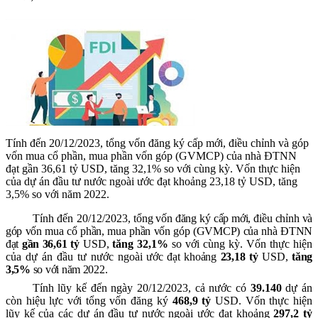
Tính đến 20/12/2023, tổng vốn đăng ký cấp mới, điều chỉnh và góp
vốn mua cổ phần, mua phần vốn góp (GVMCP) của nhà ĐTNN
đạt gần 36,61 tỷ USD, tăng 32,1% so với cùng kỳ. Vốn thực hiện
của dự án đầu tư nước ngoài ước đạt khoảng 23,18 tỷ USD, tăng
3,5% so với năm 2022.
Tính đến 20/12/2023,
tổng vốn đăng ký cấp mới, điều chỉnh và
góp vốn mua cổ phần
, mua phần vốn góp (GVMCP)
của nhà ĐTNN
đạt
gần 36,61
tỷ
USD,
tăng 32,1%
so với cùng kỳ. Vốn thực hiện
của dự án đầu tư nước ng
oài ước đạt khoảng
23,18
tỷ
USD,
tăng
3,5%
so với năm 2022.
Tính lũy kế đến ngày 20
/12/2023
, cả nước có
39.140
d
ự án
còn hiệu lực với tổng vốn đăng
ký
468,9
tỷ
USD. Vốn thực hiện
lũy kế của các dự án đầu tư nước ngoài ước đạt
khoảng
297,2
tỷ