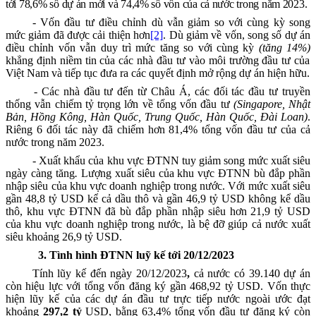
tới 78,6% số dự án mới và 74,4% số vốn của cả nước trong năm 2023.
-
Vốn đầu tư điều chỉnh dù vẫn giảm so với cùng kỳ song
mức giảm đã được cải thiện hơn
[2]
. Dù giảm về vốn, song số dự án
điều chỉnh vốn vẫn duy trì mức tăng so với cùng kỳ
(tăng 14%)
khẳng định niềm tin của các nhà đầu tư vào môi trường đầu tư của
Việt Nam và tiếp tục đưa ra các quyết định mở rộng dự án hiện hữu.
- Các nhà đầu tư đến từ Châu Á, các đối tác đầu tư truyền
thống vẫn chiếm tỷ trọng lớn về tổng vốn đầu tư
(Singapore, Nhật
Bản, Hồng Kông, Hàn Quốc, Trung Quốc, Hàn Quốc, Đài Loan)
.
Riêng 6 đối tác này đã chiếm hơn 81,4% tổng vốn đầu tư của cả
nước trong năm 2023.
- Xuất khẩu của khu vực ĐTNN tuy giảm song mức xuất siêu
ngày càng tăng
.
Lượng xuất siêu của khu vực ĐTNN bù đắp phần
nhập siêu của khu vực doanh nghiệp trong nước. Với mức xuất siêu
gần 48,8
tỷ USD kể cả dầu thô và
gần 46,9
tỷ USD không kể dầu
thô
, khu vực ĐTNN đã bù đắp phần nhập siêu hơn 21,9 tỷ USD
của khu vực doanh nghiệp trong nước, là bệ đỡ giúp cả nước xuất
siêu khoảng 26,9 tỷ USD
.
3
. Tình hình ĐTNN luỹ kế tới
20/12/2023
Tính lũy kế đến ngày 20/
12/
20
23
,
cả nước có
39.140
dự án
còn hiệu lực với tổng vốn đăng ký
gần
468,92
tỷ USD. Vốn thực
hiện lũy kế của các dự án đầu tư trực tiếp nước ngoài ước
đạt
khoảng
297,2
tỷ
USD,
bằng 63,4
% tổng vốn đầu tư đăng ký còn