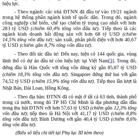
hiệu lực.
- Theo
ngành
: các nhà ĐTNN đã đầu tư vào 19/21 ngành
trong hệ thống phân ngành kinh tế quốc dân.
Trong đó, ngành
công nghiệp chế biến, chế tạo chiếm tỷ trọng cao nhất với
hơn
283
tỷ USD
(
chiếm
60,4
% tổng vốn đầu tư
)
.
T
iếp theo là
các
ngành
kinh doanh bất động sản với
hơn 68 tỷ
USD
(chiếm
14,5
% tổng vốn đầu tư);
sản xuất, phân phối điện
với hơn 40,67
tỷ USD
(chiếm
gần 8,7%
tổng vốn đầu tư).
- Theo đối tác đầu tư:
Đến nay, hiện có 144 quốc gia, vùng
lãnh thổ có dự án đầu tư còn hiệu lực tại Việt Nam
[3]
.
Trong đó,
đứng đầu là Hàn Quốc với tổng vốn đăng ký
gần 85,87
tỷ USD
(chiếm 18,
3
% tổng vốn đầu tư)
.
Singapore
đứng thứ hai
với gần
74,52 tỷ
USD
(chiếm
15,9%
tổng vốn đầu tư)
. T
iếp theo lần lượt là
Nhật Bản,
Đài Loan, Hồng Kông.
- Theo địa bàn: ĐTNN đã có mặt ở tất cả 63 tỉnh, thành phố
trong cả nước, trong
đó TP
Hồ Chí Minh là địa phương dẫn đầu
trong thu hút ĐTNN với
hơn 57,63
tỷ USD
(chiếm
gần
12,3
% tổng
vốn đầu tư)
; tiếp theo là
Hà Nội
với
41,17
tỷ USD
(chiếm
8,8%
tổng vốn đầu tư)
;
Bình Dương
với
gần 40,4
tỷ USD
(chiế
m 8,6
%
tổng vốn đầu tư).
(Biểu số liệu chi tiết tại Phụ lục III kèm theo)