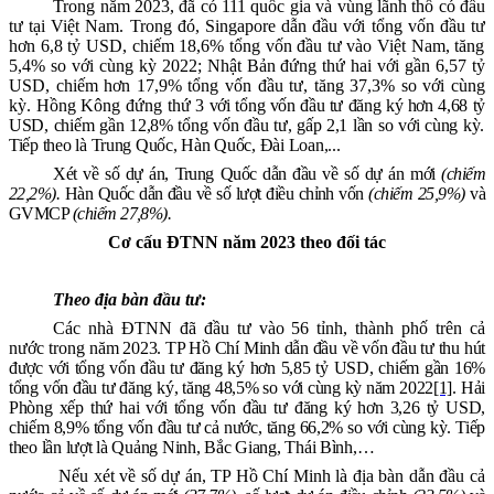
Trong năm 2023, đ
ã có
111
quốc gia và vùng lãnh thổ có đầu
tư tại Việt Nam.
Trong đó, Singapore
dẫn đầu với tổng vốn đầu tư
hơn 6,8 tỷ
USD, chiếm
18,6
% tổng vốn đầu tư vào Việt Nam
, tăng
5,4% so với cùng kỳ 2022
;
Nhật Bản
đứng thứ hai với
gần 6,57 tỷ
USD, chiếm
hơn 17,9%
tổng vốn đầu tư
, tăng 37,3% so với cùng
kỳ. Hồng Kông
đứng thứ 3
với tổng vốn đầu tư đăng ký
hơn 4,68 tỷ
USD,
chiếm gần 12,8%
tổng vốn đầu tư
, gấp 2,1 lần so với cùng kỳ
.
Tiếp theo là
Trung Quốc, Hàn Quốc, Đài Loan,...
Xét về số dự án, Trung Quốc dẫn đầu về số dự án mới
(chiếm
22,2%).
Hàn Quốc dẫn đầu về số lượt điều chỉnh vốn
(chiếm 25,9%)
và
GVMCP
(chiếm 27,8%).
Cơ cấu ĐTNN năm 2023 theo đối tác
Theo địa bàn đầu tư:
Các nhà ĐTNN đã đầu tư vào
56
tỉnh, thành phố trên cả
nước
trong
năm 2023
.
TP Hồ Chí Minh dẫn đầu
về vốn đầu tư thu hút
được với
tổng vốn đầu tư
đăng ký
hơn 5,85 tỷ USD
, chiếm
gần 16
%
tổng vốn đầu tư đăng k
ý, tăng 48,5% so với cùng kỳ năm 2022
[1]
. Hải
Phòng xếp thứ hai với tổng vốn đầu tư đăng ký hơn 3,26 tỷ USD,
chiếm 8,9% tổng vốn đầu tư cả nước, tăng 66,2% so với cùng kỳ.
Tiếp
theo lần lượt là
Quảng Ninh, Bắc Giang, Thái Bình,…
Nếu xét về số dự án, TP Hồ Chí Minh là địa bàn dẫn đầu cả