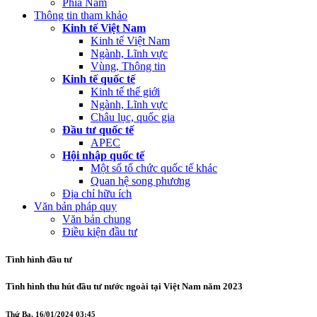
Phía Nam
Thông tin tham khảo
Kinh tế Việt Nam
Kinh tế Việt Nam
Ngành, Lĩnh vực
Vùng, Thông tin
Kinh tế quốc tế
Kinh tế thế giới
Ngành, Lĩnh vực
Châu lục, quốc gia
Đầu tư quốc tế
APEC
Hội nhập quốc tế
Một số tổ chức quốc tế khác
Quan hệ song phương
Địa chỉ hữu ích
Văn bản pháp quy
Văn bản chung
Điều kiện đầu tư
Tình hình đầu tư
Tình hình thu hút đầu tư nước ngoài tại Việt Nam năm 2023
Thứ Ba, 16/01/2024 03:45