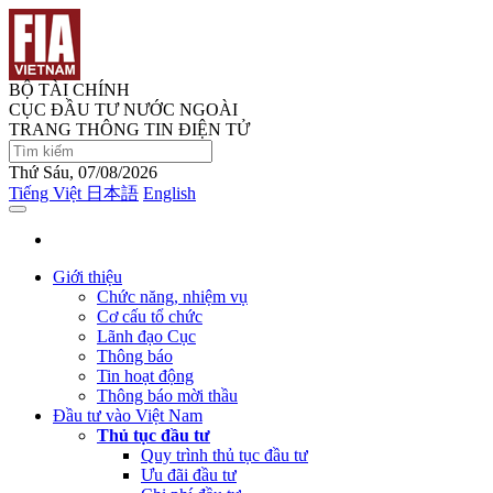
BỘ TÀI CHÍNH
CỤC ĐẦU TƯ NƯỚC NGOÀI
TRANG THÔNG TIN ĐIỆN TỬ
Thứ Sáu, 07/08/2026
Tiếng Việt
日本語
English
Giới thiệu
Chức năng, nhiệm vụ
Cơ cấu tổ chức
Lãnh đạo Cục
Thông báo
Tin hoạt động
Thông báo mời thầu
Đầu tư vào Việt Nam
Thủ tục đầu tư
Quy trình thủ tục đầu tư
Ưu đãi đầu tư