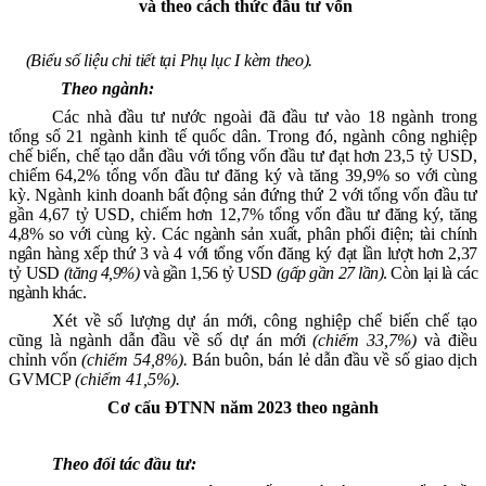
và theo cách thức đầu tư vốn
(Biểu số liệu chi tiết tại Phụ lục I kèm theo).
Theo
ngành
:
Các nhà đầu tư nước ngoài đã đầu tư vào
18
ngành
trong
tổng số 21 ngành kinh tế quốc dân
.
T
rong đó
,
ngành
công nghiệp
chế biến, chế tạo dẫn đầu với tổng vốn đầu tư đạt
hơn 23,5 tỷ
USD,
chiếm
64,2
% tổng vốn đầu tư đăng ký
và tăng 39,9% so với cùng
kỳ
. Ngành
kinh doanh bất động sản
đứng thứ 2 với tổng vốn đầu tư
gần 4,67 tỷ
USD, chiếm
hơn 12,7%
tổng vốn
đầu tư đăng ký
, tăng
4,8% so với cùng kỳ.
Các
ngành sản xuất, phân phối điện; tài chính
ngân hàng xếp thứ 3 và 4
với tổng vốn đăng ký
đạt lần lượt hơn 2,37
tỷ
USD
(tăng 4,9%)
và
gần 1,56 tỷ
USD
(gấp gần 27 lần)
.
Còn lại là các
ngành
khác.
Xét về số lượng dự án mới, công nghiệp chế biến chế tạo
cũng là ngành dẫn đầu về số dự án mới
(chiếm 33,7%)
và điều
chỉnh vốn
(chiếm 54,8%).
Bán buôn, bán lẻ dẫn đầu về số giao dịch
GVMCP
(chiếm 41,5%).
Cơ cấu ĐTNN năm 2023 theo ngành
Theo đối tác đầu tư: