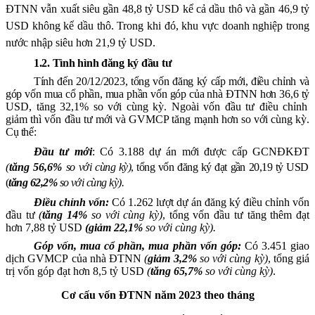
ĐTNN
vẫn
xuất siêu
gần 48,8
tỷ USD kể cả dầu thô và
gần 46,9
tỷ
USD không kể dầu thô
. Trong khi đó, khu vực doanh nghiệp trong
nước nhập siêu hơn 21,9 tỷ USD.
1.2. Tình hình đăng ký đầu tư
Tính đến 20/
12
/202
3
, tổng vốn đăng ký cấp mới, điều chỉnh và
góp vốn mua cổ phần
, mua phần vốn góp
của nhà ĐTNN
hơn 36,6 tỷ
USD, tăng 32,1% so với cùng kỳ
.
Ngoài vốn đầu tư điều chỉnh
giảm thì vốn đầu tư mới và GVMCP tăng mạnh hơn so với cùng kỳ
.
Cụ thể:
Đầu tư
mới
:
C
ó
3.188
dự án mới được cấp GCNĐKĐT
(
tăng 56,6%
so với
cùng kỳ)
, t
ổng vốn đăng ký
đạt gần 20,19 tỷ USD
(
tăng 62,2%
so với cùng kỳ
).
Điều chỉnh vốn
:
Có 1.262
l
ượt dự án đăng ký điều chỉnh vốn
đầu tư
(
tăng 14%
so với cùng kỳ)
, t
ổng vốn đầu tư
tăng thêm đạt
hơn 7,88 tỷ
USD
(giảm 22,1%
so với cùng
kỳ).
G
óp vốn, mua cổ phần
, mua phần vốn góp
:
C
ó
3.451 giao
dịch
GVMCP
của nhà ĐTNN
(
giảm 3,2
%
so với cùng kỳ)
,
tổng giá
trị vốn góp
đạt hơn 8,5 tỷ
USD
(
tăng 65,7%
so với cùng kỳ)
.
Cơ cấu vốn ĐTNN năm 2023 theo tháng