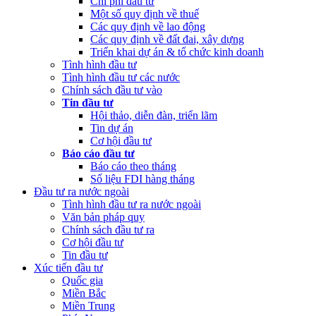
Chi phí đầu tư
Một số quy định về thuế
Các quy định về lao động
Các quy định về đất đai, xây dựng
Triển khai dự án & tổ chức kinh doanh
Tình hình đầu tư
Tình hình đầu tư các nước
Chính sách đầu tư vào
Tin đầu tư
Hội thảo, diễn đàn, triển lãm
Tin dự án
Cơ hội đầu tư
Báo cáo đầu tư
Báo cáo theo tháng
Số liệu FDI hàng tháng
Đầu tư ra nước ngoài
Tình hình đầu tư ra nước ngoài
Văn bản pháp quy
Chính sách đầu tư ra
Cơ hội đầu tư
Tin đầu tư
Xúc tiến đầu tư
Quốc gia
Miền Bắc
Miền Trung