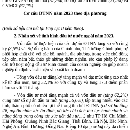
nước
cả về số dự án mới
(37,7%),
số lượt dự án điều chỉnh
(23,5%)
và
GVMCP
(67,1%).
Cơ cấu ĐTNN năm 2023 theo địa phương
(Biểu số liệu chi tiết tại Phụ lục II kèm theo).
2. Nhận xét về tình hình đầu tư nước ngoài năm 2023.
- Vốn đầu tư thực hiện của các dự án ĐTNN tăng so với cùng
kỳ
(3,5%)
và
.
Sự đồng hành của Chính phủ, Thủ tướng Chính phủ; sự
phối hợp chặt chẽ với các bộ, ngành, địa phương trong việc chủ động
tiếp cận, nắm bắt, tháo gỡ những điểm nghẽn, rào cản pháp lý đang
cản trở hoạt động đầu tư kinh doanh
của doanh nghiệp đã giúp doanh
nghiệp ổn định và cải thiện sản xuất kinh doanh.
- Tổng vốn đầu tư đăng ký tăng mạnh và đạt mức tăng cao nhất
kể từ đầu năm, tăng 32,1% so với cùng kỳ và tăng 17,3 điểm phần
trăm so với 11 tháng.
- Vốn đầu tư mới tăng mạnh cả về vốn đầu tư
(tăng 62,2%)
cũng như số dự án đầu tư mới
(tăng 56,6%),
tập trung nhiều vào các
tỉnh, thành phố có nhiều lợi thế trong thu hút ĐTNN
(cơ sở hạ tầng
tốt, nguồn nhân lực ổn định, nỗ lực cải cách thủ tục hành chính và
năng động trong công tác xúc tiến đầu tư,…)
như TP Hồ Chí Minh,
Hải Phòng, Quảng Ninh Bắc Giang, Thái Bình, H
à Nội, Bắc Ninh,
Nghệ An, Bình Dương, Đồng Nai. Riêng 10 địa phương này đã chiếm