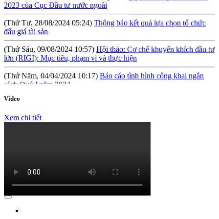
(Thứ Tư, 28/08/2024 05:24)
Thông báo kết quả lựa chọn tổ chức
đấu giá tài sản
(Thứ Sáu, 09/08/2024 10:57)
Hội thảo: Cơ chế khuyến khích đầu tư
lớn (RIGI): Mục tiêu, phạm vi và thực hiện
(Thứ Năm, 04/04/2024 10:17)
Báo cáo tình hình công khai ngân
sách Quý I năm 2024
(Thứ Tư, 31/01/2024 09:04)
Lấy ý kiến đối với Dự thảo Nghị định
Video
quy định về việc thành lập, quản lý và sử dụng Quỹ hỗ trợ đầu tư
Xem chi tiết
(Thứ Hai, 09/10/2023 03:45)
Quyết định về việc công bố công khai
quyết toán ngân sách năm 2022 của Cục Đầu tư nước ngoài
(Thứ Hai, 09/10/2023 03:45)
Báo cáo tình hình công khai ngân
sách Quý 3 năm 2023
(Thứ Ba, 04/07/2023 05:29)
Báo cáo tình hình công khai ngân sách
Quý 2 năm 2023
(Thứ Tư, 12/04/2023 03:20)
Thực hiện công khai báo cáo tình hình
thực hiện dự toán NSNN Quý 1 năm 2023