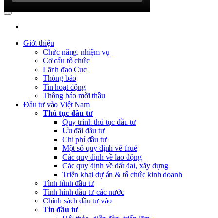
(Thứ Sáu, 24/02/2023 05:43)
Việt Nam, Bỉ thúc đẩy hợp tác đổi
mới sáng tạo
Giới thiệu
Chức năng, nhiệm vụ
Cơ cấu tổ chức
Lãnh đạo Cục
Thông báo
Tin hoạt động
Thông báo mời thầu
Đầu tư vào Việt Nam
Thủ tục đầu tư
Quy trình thủ tục đầu tư
Ưu đãi đầu tư
Chi phí đầu tư
Một số quy định về thuế
Các quy định về lao động
Các quy định về đất đai, xây dựng
Triển khai dự án & tổ chức kinh doanh
Tình hình đầu tư
Tình hình đầu tư các nước
Chính sách đầu tư vào
Tin đầu tư