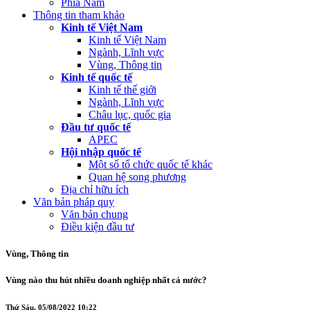
Phía Nam
Thông tin tham khảo
Kinh tế Việt Nam
Kinh tế Việt Nam
Ngành, Lĩnh vực
Vùng, Thông tin
Kinh tế quốc tế
Kinh tế thế giới
Ngành, Lĩnh vực
Châu lục, quốc gia
Đầu tư quốc tế
APEC
Hội nhập quốc tế
Một số tổ chức quốc tế khác
Quan hệ song phương
Địa chỉ hữu ích
Văn bản pháp quy
Văn bản chung
Điều kiện đầu tư
Vùng, Thông tin
Vùng nào thu hút nhiều doanh nghiệp nhất cả nước?
Thứ Sáu, 05/08/2022 10:22