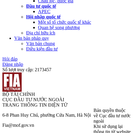
Châu lục, quốc gia
Đầu tư quốc tế
APEC
Hội nhập quốc tế
Một số tổ chức quốc tế khác
Quan hệ song phương
Địa chỉ hữu ích
Văn bản pháp quy
Văn bản chung
Điều kiện đầu tư
Hỏi đáp
Đăng nhập
Số lượt truy cập:
2173457
BỘ TÀI CHÍNH
CỤC ĐẦU TƯ NƯỚC NGOÀI
TRANG THÔNG TIN ĐIỆN TỬ
Bản quyền thuộc
6-8 Phan Huy Chú, phường Cửa Nam, Hà Nội
về Cục đầu tư nước
ngoài
Fia@mof.gov.vn
Khi sử dụng lại
thông tin từ website