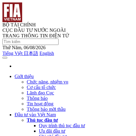
BỘ TÀI CHÍNH
CỤC ĐẦU TƯ NƯỚC NGOÀI
TRANG THÔNG TIN ĐIỆN TỬ
Thứ Năm, 06/08/2026
Tiếng Việt
日本語
English
Giới thiệu
Chức năng, nhiệm vụ
Cơ cấu tổ chức
Lãnh đạo Cục
Thông báo
Tin hoạt động
Thông báo mời thầu
Đầu tư vào Việt Nam
Thủ tục đầu tư
Quy trình thủ tục đầu tư
Ưu đãi đầu tư