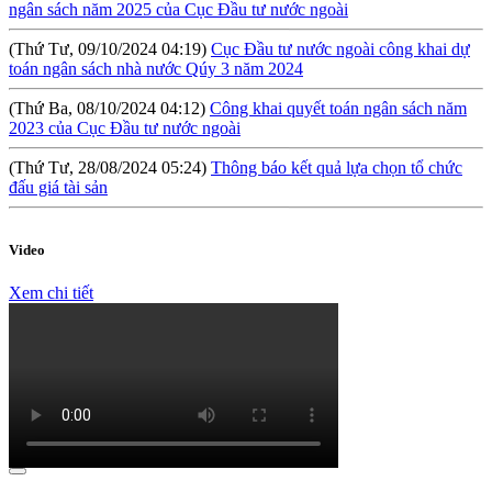
(Thứ Tư, 09/10/2024 04:19)
Cục Đầu tư nước ngoài công khai dự
toán ngân sách nhà nước Qúy 3 năm 2024
(Thứ Ba, 08/10/2024 04:12)
Công khai quyết toán ngân sách năm
2023 của Cục Đầu tư nước ngoài
(Thứ Tư, 28/08/2024 05:24)
Thông báo kết quả lựa chọn tổ chức
đấu giá tài sản
(Thứ Sáu, 09/08/2024 10:57)
Hội thảo: Cơ chế khuyến khích đầu tư
lớn (RIGI): Mục tiêu, phạm vi và thực hiện
Video
(Thứ Năm, 04/04/2024 10:17)
Báo cáo tình hình công khai ngân
sách Quý I năm 2024
Xem chi tiết
(Thứ Tư, 31/01/2024 09:04)
Lấy ý kiến đối với Dự thảo Nghị định
quy định về việc thành lập, quản lý và sử dụng Quỹ hỗ trợ đầu tư
(Thứ Hai, 09/10/2023 03:45)
Quyết định về việc công bố công khai
quyết toán ngân sách năm 2022 của Cục Đầu tư nước ngoài
(Thứ Hai, 09/10/2023 03:45)
Báo cáo tình hình công khai ngân
sách Quý 3 năm 2023