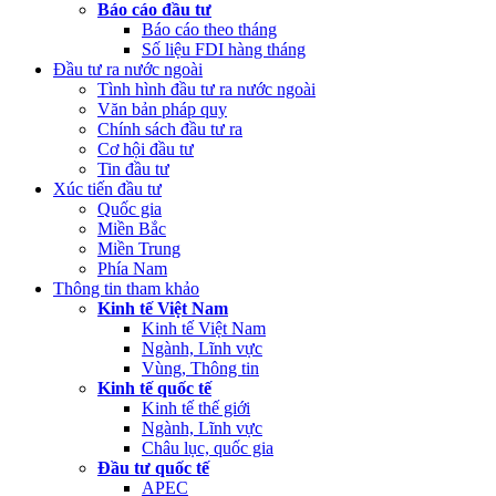
Báo cáo đầu tư
Báo cáo theo tháng
Số liệu FDI hàng tháng
Đầu tư ra nước ngoài
Tình hình đầu tư ra nước ngoài
Văn bản pháp quy
Chính sách đầu tư ra
Cơ hội đầu tư
Tin đầu tư
Xúc tiến đầu tư
Quốc gia
Miền Bắc
Miền Trung
Phía Nam
Thông tin tham khảo
Kinh tế Việt Nam
Kinh tế Việt Nam
Ngành, Lĩnh vực
Vùng, Thông tin
Kinh tế quốc tế
Kinh tế thế giới
Ngành, Lĩnh vực
Châu lục, quốc gia
Đầu tư quốc tế
APEC