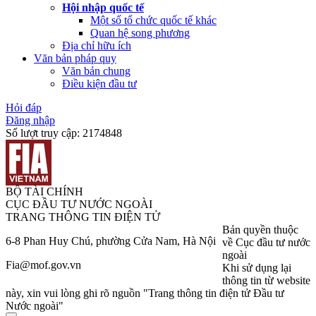
Hội nhập quốc tế
Một số tổ chức quốc tế khác
Quan hệ song phương
Địa chỉ hữu ích
Văn bản pháp quy
Văn bản chung
Điều kiện đầu tư
Hỏi đáp
Đăng nhập
Số lượt truy cập:
2174848
BỘ TÀI CHÍNH
CỤC ĐẦU TƯ NƯỚC NGOÀI
TRANG THÔNG TIN ĐIỆN TỬ
Bản quyền thuộc
6-8 Phan Huy Chú, phường Cửa Nam, Hà Nội
về Cục đầu tư nước
ngoài
Fia@mof.gov.vn
Khi sử dụng lại
thông tin từ website
này, xin vui lòng ghi rõ nguồn "Trang thông tin điện tử Đầu tư
Nước ngoài"