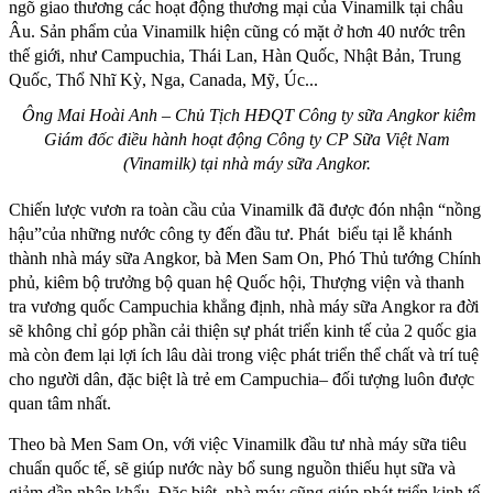
ngõ giao thương các hoạt động thương mại của Vinamilk tại châu
Âu. Sản phẩm của Vinamilk hiện cũng có mặt ở hơn 40 nước trên
thế giới, như Campuchia, Thái Lan, Hàn Quốc, Nhật Bản, Trung
Quốc, Thổ Nhĩ Kỳ, Nga, Canada, Mỹ, Úc...
Ông Mai Hoài Anh – Chủ Tịch HĐQT Công ty sữa Angkor kiêm
Giám đốc điều hành hoạt động Công ty CP Sữa Việt Nam
(Vinamilk) tại nhà máy sữa Angkor.
Chiến lược vươn ra toàn cầu của Vinamilk đã được đón nhận “nồng
hậu”của những nước công ty đến đầu tư. Phát biểu tại lễ khánh
thành nhà máy sữa Angkor, bà Men Sam On, Phó Thủ tướng Chính
phủ, kiêm bộ trưởng bộ quan hệ Quốc hội, Thượng viện và thanh
tra vương quốc Campuchia khẳng định, nhà máy sữa Angkor ra đời
sẽ không chỉ góp phần cải thiện sự phát triển kinh tế của 2 quốc gia
mà còn đem lại lợi ích lâu dài trong việc phát triển thể chất và trí tuệ
cho người dân, đặc biệt là trẻ em Campuchia– đối tượng luôn được
quan tâm nhất.
Theo bà Men Sam On, với việc Vinamilk đầu tư nhà máy sữa tiêu
chuẩn quốc tế, sẽ giúp nước này bổ sung nguồn thiếu hụt sữa và
giảm dần nhập khẩu. Đặc biệt, nhà máy cũng giúp phát triển kinh tế