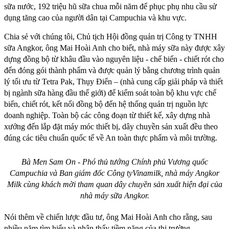
sữa nước, 192 triệu hũ sữa chua mỗi năm để phục phụ nhu cầu sử
dụng tăng cao của người dân tại Campuchia và khu vực.
Chia sẻ với chúng tôi, Chủ tịch Hội đồng quản trị Công ty TNHH
sữa Angkor, ông Mai Hoài Anh cho biết, nhà máy sữa này được xây
dựng đồng bộ từ khâu đầu vào nguyên liệu - chế biến - chiết rót cho
đến đóng gói thành phẩm và được quản lý bằng chương trình quản
lý tối ưu từ Tetra Pak, Thụy Điển – (nhà cung cấp giải pháp và thiết
bị ngành sữa hàng đầu thế giới) để kiểm soát toàn bộ khu vực chế
biến, chiết rót, kết nối đồng bộ đến hệ thống quản trị nguồn lực
doanh nghiệp. Toàn bộ các công đoạn từ thiết kế, xây dựng nhà
xưởng đến lắp đặt máy móc thiết bị, dây chuyền sản xuất đều theo
đúng các tiêu chuẩn quốc tế về An toàn thực phẩm và môi trường.
Bà Men Sam On - Phó thủ tướng Chính phủ Vương quốc
Campuchia và Ban giám đốc Công ty
Vinamilk
, nhà máy Angkor
Milk cùng khách mời tham quan dây chuyền sản xuất hiện đại của
nhà máy sữa Angkor.
Nói thêm về chiến lược đầu tư, ông Mai Hoài Anh cho rằng, sau
nhiều năm tìm hiểu và nhận thấy tiềm năng của thị trường