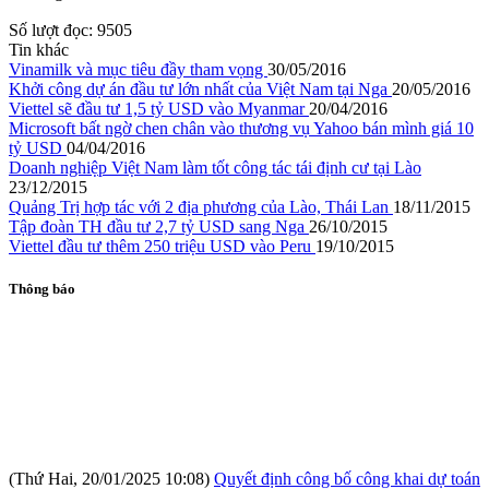
Số lượt đọc:
9505
Tin khác
Vinamilk và mục tiêu đầy tham vọng
30/05/2016
Khởi công dự án đầu tư lớn nhất của Việt Nam tại Nga
20/05/2016
Viettel sẽ đầu tư 1,5 tỷ USD vào Myanmar
20/04/2016
Microsoft bất ngờ chen chân vào thương vụ Yahoo bán mình giá 10
tỷ USD
04/04/2016
Doanh nghiệp Việt Nam làm tốt công tác tái định cư tại Lào
23/12/2015
Quảng Trị hợp tác với 2 địa phương của Lào, Thái Lan
18/11/2015
Tập đoàn TH đầu tư 2,7 tỷ USD sang Nga
26/10/2015
Viettel đầu tư thêm 250 triệu USD vào Peru
19/10/2015
Thông báo
(Thứ Hai, 20/01/2025 10:08)
Quyết định công bố công khai dự toán
ngân sách năm 2025 của Cục Đầu tư nước ngoài