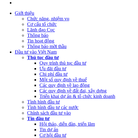
(Thứ Ba, 04/07/2023 05:29)
Báo cáo tình hình công khai ngân sách
Quý 2 năm 2023
Giới thiệu
Chức năng, nhiệm vụ
(Thứ Tư, 12/04/2023 03:20)
Thực hiện công khai báo cáo tình hình
Cơ cấu tổ chức
thực hiện dự toán NSNN Quý 1 năm 2023
Lãnh đạo Cục
Thông báo
(Thứ Ba, 21/03/2023 04:55)
Công khai quyết toán NSNN năm
Tin hoạt động
2022 của Ban Quản lý dự án Nâng cấp và phát triển Hệ thống
Thông báo mời thầu
thông tin quốc gia về đầu tư
Đầu tư vào Việt Nam
Thủ tục đầu tư
(Thứ Hai, 20/03/2023 05:26)
Báo cáo tình hình thực hiện dự toán
Quy trình thủ tục đầu tư
NSNN Quý 4 và cả năm 2022
Ưu đãi đầu tư
Chi phí đầu tư
(Thứ Hai, 20/03/2023 05:17)
Công bố công khai quyết toán ngân
Một số quy định về thuế
sách nhà nước năm 2022 cùa Trung tâm Xúc tiến đầu tư phía Bắc
Các quy định về lao động
Các quy định về đất đai, xây dựng
(Thứ Sáu, 24/02/2023 05:43)
Việt Nam, Bỉ thúc đẩy hợp tác đổi
Triển khai dự án & tổ chức kinh doanh
mới sáng tạo
Tình hình đầu tư
Tình hình đầu tư các nước
Chính sách đầu tư vào
Tin đầu tư
Hội thảo, diễn đàn, triển lãm
Tin dự án
Cơ hội đầu tư