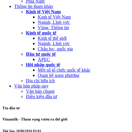
Phía Nam
Thông tin tham khảo
Kinh tế Việt Nam
Kinh tế Việt Nam
Ngành, Lĩnh vực
Vùng, Thông tin
Kinh tế quốc tế
Kinh tế thế giới
Ngành, Lĩnh vực
Châu lục, quốc gia
Đầu tư quốc tế
APEC
Hội nhập quốc tế
Một số tổ chức quốc tế khác
Quan hệ song phương
Địa chỉ hữu ích
Văn bản pháp quy
Văn bản chung
Điều kiện đầu tư
Tin đầu tư
Vinamilk - Tham vọng vươn ra thế giới
Thứ Sáu, 10/06/2016 03:01