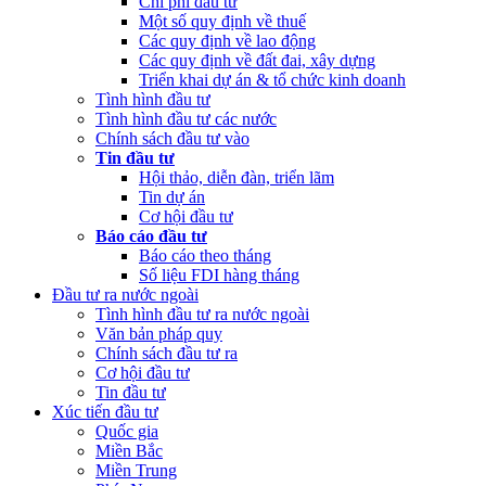
Chi phí đầu tư
Một số quy định về thuế
Các quy định về lao động
Các quy định về đất đai, xây dựng
Triển khai dự án & tổ chức kinh doanh
Tình hình đầu tư
Tình hình đầu tư các nước
Chính sách đầu tư vào
Tin đầu tư
Hội thảo, diễn đàn, triển lãm
Tin dự án
Cơ hội đầu tư
Báo cáo đầu tư
Báo cáo theo tháng
Số liệu FDI hàng tháng
Đầu tư ra nước ngoài
Tình hình đầu tư ra nước ngoài
Văn bản pháp quy
Chính sách đầu tư ra
Cơ hội đầu tư
Tin đầu tư
Xúc tiến đầu tư
Quốc gia
Miền Bắc
Miền Trung