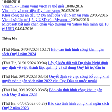
16/06/2016
(Thứ Ba, 08/10/2024 04:12)
Công khai quyết toán ngân sách năm
Vinamilk - Tham vọng vươn ra thế giới
10/06/2016
2023 của Cục Đầu tư nước ngoài
Vinamilk và mục tiêu đầy tham vọng
30/05/2016
Khởi công dự án đầu tư lớn nhất của Việt Nam tại Nga
20/05/2016
(Thứ Tư, 28/08/2024 05:24)
Thông báo kết quả lựa chọn tổ chức
Viettel sẽ đầu tư 1,5 tỷ USD vào Myanmar
20/04/2016
đấu giá tài sản
Microsoft bất ngờ chen chân vào thương vụ Yahoo bán mình giá 10
tỷ USD
04/04/2016
(Thứ Sáu, 09/08/2024 10:57)
Hội thảo: Cơ chế khuyến khích đầu tư
lớn (RIGI): Mục tiêu, phạm vi và thực hiện
Thông báo
(Thứ Năm, 04/04/2024 10:17)
Báo cáo tình hình công khai ngân
sách Quý I năm 2024
(Thứ Tư, 31/01/2024 09:04)
Lấy ý kiến đối với Dự thảo Nghị định
quy định về việc thành lập, quản lý và sử dụng Quỹ hỗ trợ đầu tư
(Thứ Hai, 09/10/2023 03:45)
Quyết định về việc công bố công khai
quyết toán ngân sách năm 2022 của Cục Đầu tư nước ngoài
(Thứ Hai, 09/10/2023 03:45)
Báo cáo tình hình công khai ngân
sách Quý 3 năm 2023
(Thứ Ba, 04/07/2023 05:29)
Báo cáo tình hình công khai ngân sách
Quý 2 năm 2023