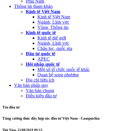
Phía Nam
Thông tin tham khảo
Kinh tế Việt Nam
Kinh tế Việt Nam
Ngành, Lĩnh vực
Vùng, Thông tin
Kinh tế quốc tế
Kinh tế thế giới
Ngành, Lĩnh vực
Châu lục, quốc gia
Đầu tư quốc tế
APEC
Hội nhập quốc tế
Một số tổ chức quốc tế khác
Quan hệ song phương
Địa chỉ hữu ích
Văn bản pháp quy
Văn bản chung
Điều kiện đầu tư
Tin đầu tư
Tăng cường thúc đẩy hợp tác đầu tư Việt Nam - Campuchia
Thứ Năm, 22/08/2019 09:13