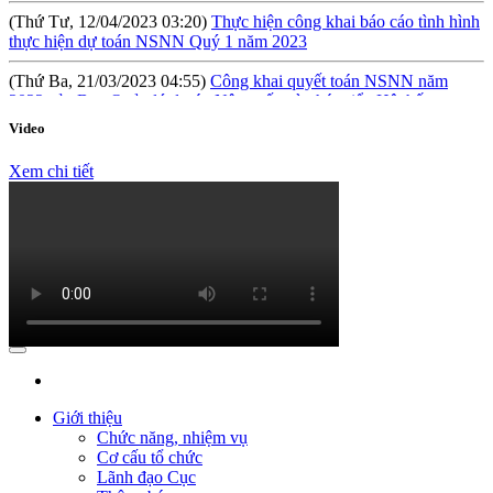
(Thứ Tư, 12/04/2023 03:20)
Thực hiện công khai báo cáo tình hình
thực hiện dự toán NSNN Quý 1 năm 2023
(Thứ Ba, 21/03/2023 04:55)
Công khai quyết toán NSNN năm
2022 của Ban Quản lý dự án Nâng cấp và phát triển Hệ thống
thông tin quốc gia về đầu tư
Video
(Thứ Hai, 20/03/2023 05:26)
Báo cáo tình hình thực hiện dự toán
NSNN Quý 4 và cả năm 2022
Xem chi tiết
(Thứ Hai, 20/03/2023 05:17)
Công bố công khai quyết toán ngân
sách nhà nước năm 2022 cùa Trung tâm Xúc tiến đầu tư phía Bắc
(Thứ Sáu, 24/02/2023 05:43)
Việt Nam, Bỉ thúc đẩy hợp tác đổi
mới sáng tạo
Giới thiệu
Chức năng, nhiệm vụ
Cơ cấu tổ chức
Lãnh đạo Cục