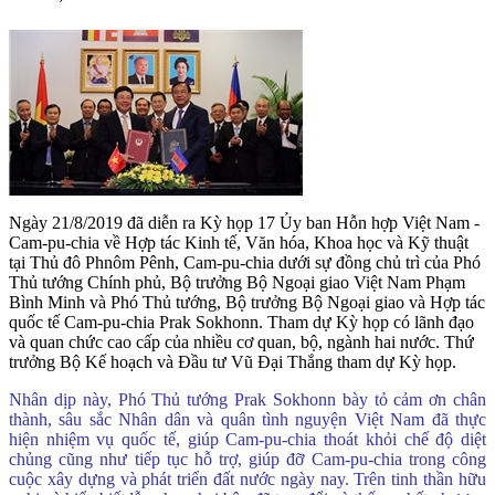
Ngày 21/8/2019 đã diễn ra Kỳ họp 17 Ủy ban Hỗn hợp Việt Nam -
Cam-pu-chia về Hợp tác Kinh tế, Văn hóa, Khoa học và Kỹ thuật
tại Thủ đô Phnôm Pênh, Cam-pu-chia dưới sự đồng chủ trì của Phó
Thủ tướng Chính phủ, Bộ trưởng Bộ Ngoại giao Việt Nam Phạm
Bình Minh và Phó Thủ tướng, Bộ trưởng Bộ Ngoại giao và Hợp tác
quốc tế Cam-pu-chia Prak Sokhonn. Tham dự Kỳ họp có lãnh đạo
và quan chức cao cấp của nhiều cơ quan, bộ, ngành hai nước. Thứ
trưởng Bộ Kế hoạch và Đầu tư Vũ Đại Thắng tham dự Kỳ họp.
Nhân dịp này, Phó Thủ tướng Prak Sokhonn bày tỏ cảm ơn chân
thành, sâu sắc Nhân dân và quân tình nguyện Việt Nam đã thực
hiện nhiệm vụ quốc tế, giúp Cam-pu-chia thoát khỏi chế độ diệt
chủng cũng như tiếp tục hỗ trợ, giúp đỡ Cam-pu-chia trong công
cuộc xây dựng và phát triển đất nước ngày nay. Trên tinh thần hữu