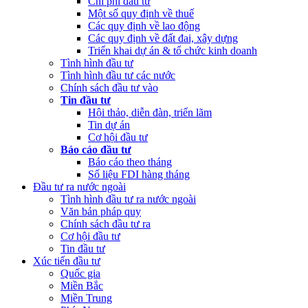
Chi phí đầu tư
Một số quy định về thuế
Các quy định về lao động
Các quy định về đất đai, xây dựng
Triển khai dự án & tổ chức kinh doanh
Tình hình đầu tư
Tình hình đầu tư các nước
Chính sách đầu tư vào
Tin đầu tư
Hội thảo, diễn đàn, triển lãm
Tin dự án
Cơ hội đầu tư
Báo cáo đầu tư
Báo cáo theo tháng
Số liệu FDI hàng tháng
Đầu tư ra nước ngoài
Tình hình đầu tư ra nước ngoài
Văn bản pháp quy
Chính sách đầu tư ra
Cơ hội đầu tư
Tin đầu tư
Xúc tiến đầu tư
Quốc gia
Miền Bắc
Miền Trung