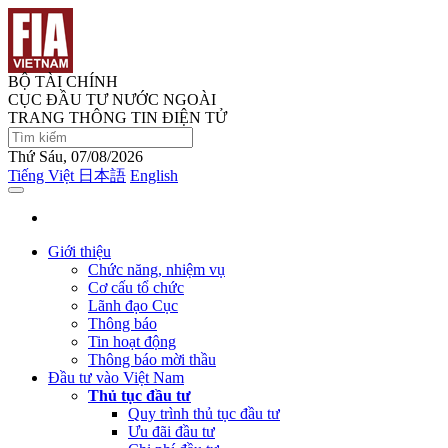
BỘ TÀI CHÍNH
CỤC ĐẦU TƯ NƯỚC NGOÀI
TRANG THÔNG TIN ĐIỆN TỬ
Thứ Sáu, 07/08/2026
Tiếng Việt
日本語
English
Giới thiệu
Chức năng, nhiệm vụ
Cơ cấu tổ chức
Lãnh đạo Cục
Thông báo
Tin hoạt động
Thông báo mời thầu
Đầu tư vào Việt Nam
Thủ tục đầu tư
Quy trình thủ tục đầu tư
Ưu đãi đầu tư