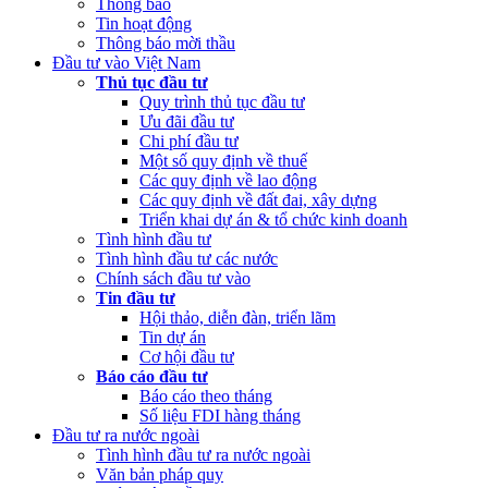
Thông báo
Tin hoạt động
Thông báo mời thầu
Đầu tư vào Việt Nam
Thủ tục đầu tư
Quy trình thủ tục đầu tư
Ưu đãi đầu tư
Chi phí đầu tư
Một số quy định về thuế
Các quy định về lao động
Các quy định về đất đai, xây dựng
Triển khai dự án & tổ chức kinh doanh
Tình hình đầu tư
Tình hình đầu tư các nước
Chính sách đầu tư vào
Tin đầu tư
Hội thảo, diễn đàn, triển lãm
Tin dự án
Cơ hội đầu tư
Báo cáo đầu tư
Báo cáo theo tháng
Số liệu FDI hàng tháng
Đầu tư ra nước ngoài
Tình hình đầu tư ra nước ngoài
Văn bản pháp quy