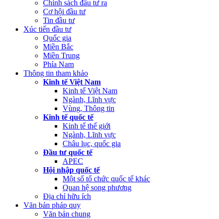
Chính sách đầu tư ra
Cơ hội đầu tư
Tin đầu tư
Xúc tiến đầu tư
Quốc gia
Miền Bắc
Miền Trung
Phía Nam
Thông tin tham khảo
Kinh tế Việt Nam
Kinh tế Việt Nam
Ngành, Lĩnh vực
Vùng, Thông tin
Kinh tế quốc tế
Kinh tế thế giới
Ngành, Lĩnh vực
Châu lục, quốc gia
Đầu tư quốc tế
APEC
Hội nhập quốc tế
Một số tổ chức quốc tế khác
Quan hệ song phương
Địa chỉ hữu ích
Văn bản pháp quy
Văn bản chung