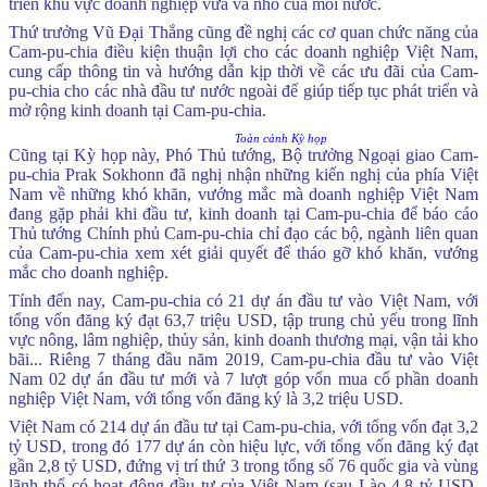
triển khu vực doanh nghiệp vừa và nhỏ của mỗi nước.
Thứ trưởng Vũ Đại Thắng cũng đề nghị các cơ quan chức năng của
Cam-pu-chia điều kiện thuận lợi cho các doanh nghiệp Việt Nam,
cung cấp thông tin và hướng dẫn kịp thời về các ưu đãi của Cam-
pu-chia cho các nhà đầu tư nước ngoài để giúp tiếp tục phát triển và
mở rộng kinh doanh tại Cam-pu-chia.
Toàn cảnh Kỳ họp
Cũng tại Kỳ họp này, Phó Thủ tướng, Bộ trưởng Ngoại giao Cam-
pu-chia Prak Sokhonn đã nghị nhận những kiến nghị của phía Việt
Nam về những khó khăn, vướng mắc mà doanh nghiệp Việt Nam
đang gặp phải khi đầu tư, kinh doanh tại Cam-pu-chia để báo cáo
Thủ tướng Chính phủ Cam-pu-chia chỉ đạo các bộ, ngành liên quan
của Cam-pu-chia xem xét giải quyết để tháo gỡ khó khăn, vướng
mắc cho doanh nghiệp.
Tính đến nay, Cam-pu-chia có 21 dự án đầu tư vào Việt Nam, với
tổng vốn đăng ký đạt 63,7 triệu USD, tập trung chủ yếu trong lĩnh
vực nông, lâm nghiệp, thủy sản, kinh doanh thương mại, vận tải kho
bãi... Riêng 7 tháng đầu năm 2019, Cam-pu-chia đầu tư vào Việt
Nam 02 dự án đầu tư mới và 7 lượt góp vốn mua cổ phần doanh
nghiệp Việt Nam, với tổng vốn đăng ký là 3,2 triệu USD.
Việt Nam có 214 dự án đầu tư tại Cam-pu-chia, với tổng vốn đạt 3,2
tỷ USD, trong đó 177 dự án còn hiệu lực, với tổng vốn đăng ký đạt
gần 2,8 tỷ USD, đứng vị trí thứ 3 trong tổng số 76 quốc gia và vùng
lãnh thổ có hoạt động đầu tư của Việt Nam (sau Lào 4,8 tỷ USD,