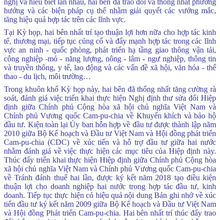
nghị và hiểu biết lẫn nhau, hai bên đã trao đổi và thống nhất phương
hướng và các biện pháp cụ thể nhằm giải quyết các vướng mắc,
tăng hiệu quả hợp tác trên các lĩnh vực.
Tại Kỳ họp, hai bên nhất trí tạo thuận lợi hơn nữa cho hợp tác kinh
tế, thương mại, tiếp tục củng cố và đẩy mạnh hợp tác trong các lĩnh
vực an ninh - quốc phòng, phát triển hạ tầng giao thông vận tải,
công nghiệp -mỏ - năng lượng, nông - lâm - ngư nghiệp, thông tin
và truyền thông, y tế, lao động và các vấn đề xã hội, văn hóa - thể
thao - du lịch, môi trường…
Trong khuôn khổ Kỳ họp này, hai bên đã thống nhất tăng cường rà
soát, đánh giá việc triển khai thực hiện Nghị định thư sửa đổi Hiệp
định giữa Chính phủ Cộng hòa xã hội chủ nghĩa Việt Nam và
Chính phủ Vương quốc Cam-pu-chia về Khuyến khích và bảo hộ
đầu tư. Kiện toàn lại Ủy ban hỗn hợp về đầu tư được thành lập năm
2010 giữa Bộ Kế hoạch và Đầu tư Việt Nam và Hội đồng phát triển
Cam-pu-chia (CDC) về xúc tiến và hỗ trợ đầu tư giữa hai nước
nhằm đánh giá về việc thực hiện các mục tiêu của Hiệp định này.
Thúc đẩy triển khai thực hiện Hiệp định giữa Chính phủ Cộng hòa
xã hội chủ nghĩa Việt Nam và Chính phủ Vương quốc Cam-pu-chia
về Tránh đánh thuế hai lần, được ký kết năm 2018 tạo điều kiện
thuận lợi cho doanh nghiệp hai nước trong hợp tác đầu tư, kinh
doanh. Tiếp tục thực hiện có hiệu quả nội dung Bản ghi nhớ về xúc
tiến đầu tư ký kết năm 2009 giữa Bộ Kế hoạch và Đầu tư Việt Nam
và Hội đồng Phát triển Cam-pu-chia. Hai bên nhất trí thúc đẩy trao