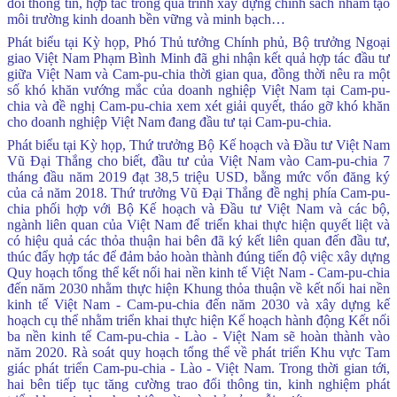
đổi thông tin, hợp tác trong quá trình xây dựng chính sách nhằm tạo
môi trường kinh doanh bền vững và minh bạch…
Phát biểu tại Kỳ họp, Phó Thủ tưởng Chính phủ, Bộ trưởng Ngoại
giao Việt Nam Phạm Bình Minh đã ghi nhận kết quả hợp tác đầu tư
giữa Việt Nam và Cam-pu-chia thời gian qua, đồng thời nêu ra một
số khó khăn vướng mắc của doanh nghiệp Việt Nam tại Cam-pu-
chia và đề nghị Cam-pu-chia xem xét giải quyết, tháo gỡ khó khăn
cho doanh nghiệp Việt Nam đang đầu tư tại Cam-pu-chia.
Phát biểu tại Kỳ họp, Thứ trưởng Bộ Kế hoạch và Đầu tư Việt Nam
Vũ Đại Thắng cho biết, đầu tư của Việt Nam vào Cam-pu-chia 7
tháng đầu năm 2019 đạt 38,5 triệu USD, bằng mức vốn đăng ký
của cả năm 2018. Thứ trưởng Vũ Đại Thắng đề nghị phía Cam-pu-
chia phối hợp với Bộ Kế hoạch và Đầu tư Việt Nam và các bộ,
ngành liên quan của Việt Nam để triển khai thực hiện quyết liệt và
có hiệu quả các thỏa thuận hai bên đã ký kết liên quan đến đầu tư,
thúc đẩy hợp tác để đảm bảo hoàn thành đúng tiến độ việc xây dựng
Quy hoạch tổng thể kết nối hai nền kinh tế Việt Nam - Cam-pu-chia
đến năm 2030 nhằm thực hiện Khung thỏa thuận về kết nối hai nền
kinh tế Việt Nam - Cam-pu-chia đến năm 2030 và xây dựng kế
hoạch cụ thể nhằm triển khai thực hiện Kế hoạch hành động Kết nối
ba nền kinh tế Cam-pu-chia - Lào - Việt Nam sẽ hoàn thành vào
năm 2020. Rà soát quy hoạch tổng thể về phát triển Khu vực Tam
giác phát triển Cam-pu-chia - Lào - Việt Nam. Trong thời gian tới,
hai bên tiếp tục tăng cường trao đổi thông tin, kinh nghiệm phát