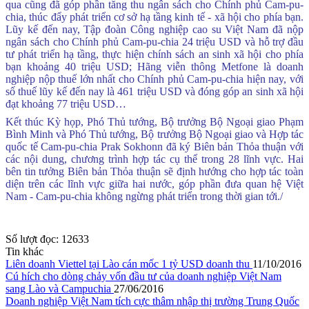
qua cũng đã góp phần tăng thu ngân sách cho Chính phủ Cam-pu-
chia, thúc đẩy phát triển cơ sở hạ tầng kinh tế - xã hội cho phía bạn.
Lũy kế đến nay, Tập đoàn Công nghiệp cao su Việt Nam đã nộp
ngân sách cho Chính phủ Cam-pu-chia 24 triệu USD và hỗ trợ đầu
tư phát triển hạ tầng, thực hiện chính sách an sinh xã hội cho phía
bạn khoảng 40 triệu USD; Hãng viễn thông Metfone là doanh
nghiệp nộp thuế lớn nhất cho Chính phủ Cam-pu-chia hiện nay, với
số thuế lũy kế đến nay là 461 triệu USD và đóng góp an sinh xã hội
đạt khoảng 77 triệu USD…
Kết thúc Kỳ họp, Phó Thủ tướng, Bộ trưởng Bộ Ngoại giao Phạm
Bình Minh và Phó Thủ tướng, Bộ trưởng Bộ Ngoại giao và Hợp tác
quốc tế Cam-pu-chia Prak Sokhonn đã ký Biên bản Thỏa thuận với
các nội dung, chương trình hợp tác cụ thể trong 28 lĩnh vực. Hai
bên tin tưởng Biên bản Thỏa thuận sẽ định hướng cho hợp tác toàn
diện trên các lĩnh vực giữa hai nước, góp phần đưa quan hệ Việt
Nam - Cam-pu-chia không ngừng phát triển trong thời gian tới./
Số lượt đọc:
12633
(Thứ Hai, 20/01/2025 10:08)
Quyết định công bố công khai dự toán
Tin khác
ngân sách năm 2025 của Cục Đầu tư nước ngoài
Liên doanh Viettel tại Lào cán mốc 1 tỷ USD doanh thu
11/10/2016
Cú hích cho dòng chảy vốn đầu tư của doanh nghiệp Việt Nam
(Thứ Tư, 09/10/2024 04:19)
Cục Đầu tư nước ngoài công khai dự
sang Lào và Campuchia
27/06/2016
toán ngân sách nhà nước Qúy 3 năm 2024
Doanh nghiệp Việt Nam tích cực thâm nhập thị trường Trung Quốc