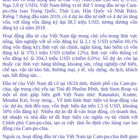
Nga 2,8 tỷ USD). Việt Nam đứng vị trí thứ 5 trong đầu tư tại Cam-
pu-chia (sau Trung Quốc, Thái Lan, Hàn Quốc và Nhật Bản).
Riêng 7 tháng đầu năm 2019, có 4 dự án đầu tư mới và 4 dự án tăng
vốn, với tổng vốn đăng ký đạt 38,5 triệu USD, tương đương vốn
đăng ký cả năm 2018.
Hoạt động đầu tư của Việt Nam tập trung chủ yếu trong lĩnh vực
nông, lâm nghiệp với số vốn đăng ký là 2,1 tỷ USD (chiếm 69,1%
tổng vốn đăng ký); lĩnh vực tài chính, ngân hàng, bảo hiểm có vốn
đăng ký là 370,1 triệu USD (chiếm 12%); lĩnh vực viễn thông có
vốn đăng ký là 204,3 triệu USD (chiếm 6,6%). Số dự án còn lại
thuộc các lĩnh vực hàng không, khoáng sản, công nghiệp chế biến,
chế tạo, vận tải kho bãi, thương mại, y tế, xây dựng, du lịch, khách
sạn, bất động sản…
Đầu tư của Việt Nam đã có tại 18/24 tỉnh, thành phố của Cam-pu-
chia, tập trung chủ yếu tại Thủ đô Phnôm Pênh, tỉnh Siem Reap và
một số tỉnh giáp biên giới Việt Nam như: Ratanakiri, Krattie,
Mondul Kiri, Svay rieng... Về tình hình thực hiện và hoạt động của
các dự án, tính đến nay, vốn thực hiện đạt trên 1,5 tỷ USD, khoảng
50% vốn đăng ký. Nhiều dự án đã đi vào hoạt động, có doanh thu,
lợi nhuận và nhà đầu tư đã thực hiện các nghĩa vụ tài chính với
Chính phủ Cam-pu-chia, tạo ra việc làm ổn định cho hàng vạn lao
động của Cam-pu-chia.
Ngoài ra, hoạt động đầu tư của Việt Nam tại Cam-pu-chia thời gian