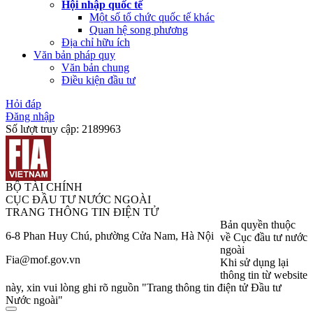
Hội nhập quốc tế
Một số tổ chức quốc tế khác
Quan hệ song phương
Địa chỉ hữu ích
Văn bản pháp quy
Văn bản chung
Điều kiện đầu tư
Hỏi đáp
Đăng nhập
Số lượt truy cập:
2189963
BỘ TÀI CHÍNH
CỤC ĐẦU TƯ NƯỚC NGOÀI
TRANG THÔNG TIN ĐIỆN TỬ
Bản quyền thuộc
6-8 Phan Huy Chú, phường Cửa Nam, Hà Nội
về Cục đầu tư nước
ngoài
Fia@mof.gov.vn
Khi sử dụng lại
thông tin từ website
này, xin vui lòng ghi rõ nguồn "Trang thông tin điện tử Đầu tư
Nước ngoài"