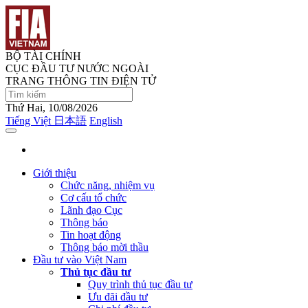
BỘ TÀI CHÍNH
CỤC ĐẦU TƯ NƯỚC NGOÀI
TRANG THÔNG TIN ĐIỆN TỬ
Thứ Hai, 10/08/2026
Tiếng Việt
日本語
English
Giới thiệu
Chức năng, nhiệm vụ
Cơ cấu tổ chức
Lãnh đạo Cục
Thông báo
Tin hoạt động
Thông báo mời thầu
Đầu tư vào Việt Nam
Thủ tục đầu tư
Quy trình thủ tục đầu tư
Ưu đãi đầu tư