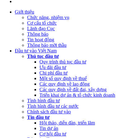
Quý 2 năm 2023
Giới thiệu
(Thứ Tư, 12/04/2023 03:20)
Thực hiện công khai báo cáo tình hình
Chức năng, nhiệm vụ
thực hiện dự toán NSNN Quý 1 năm 2023
Cơ cấu tổ chức
Lãnh đạo Cục
(Thứ Ba, 21/03/2023 04:55)
Công khai quyết toán NSNN năm
Thông báo
2022 của Ban Quản lý dự án Nâng cấp và phát triển Hệ thống
Tin hoạt động
thông tin quốc gia về đầu tư
Thông báo mời thầu
Đầu tư vào Việt Nam
(Thứ Hai, 20/03/2023 05:26)
Báo cáo tình hình thực hiện dự toán
Thủ tục đầu tư
NSNN Quý 4 và cả năm 2022
Quy trình thủ tục đầu tư
Ưu đãi đầu tư
(Thứ Hai, 20/03/2023 05:17)
Công bố công khai quyết toán ngân
Chi phí đầu tư
sách nhà nước năm 2022 cùa Trung tâm Xúc tiến đầu tư phía Bắc
Một số quy định về thuế
Các quy định về lao động
(Thứ Sáu, 24/02/2023 05:43)
Việt Nam, Bỉ thúc đẩy hợp tác đổi
Các quy định về đất đai, xây dựng
mới sáng tạo
Triển khai dự án & tổ chức kinh doanh
Tình hình đầu tư
Tình hình đầu tư các nước
Chính sách đầu tư vào
Tin đầu tư
Hội thảo, diễn đàn, triển lãm
Tin dự án
Cơ hội đầu tư