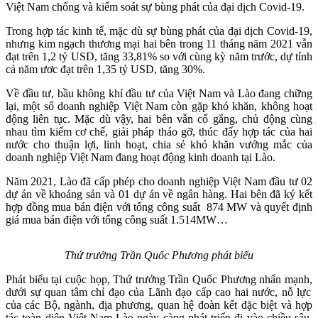
Việt Nam chống và kiểm soát sự bùng phát của đại dịch
C
ovid
-
19.
Trong
hợp tác kinh tế
, m
ặc dù sự bùng phát của đại dịch
C
ovid
-
19,
nhưng kim
ng
ạch thương mại hai bên trong 11 tháng
năm
2021 vẫn
đạt
trên
1,2 tỷ
USD
, tăng 33,81%
s
o với cùng kỳ năm
trước
, dự tính
cả năm ươc đạt
trên
1,35 tỷ
USD,
tăng 30%.
Về đầu tư
,
b
ầu không khí đầu tư của
Việt Nam
và Lào đang chững
lại
,
một số
doanh nghiệp Việt Nam
còn gặp khó khăn, không hoạt
động liên tục
.
M
ặc dù vậy, hai bên vẫn cố gắng, chủ động cùng
nhau tìm kiếm cơ chế, giải pháp tháo gỡ, thúc đẩy hợp tác của hai
nước cho thuận lợi, linh hoạt, chia sẻ khó khăn vướng mắc của
doanh nghiệp Việt Nam
đang hoạt động kinh doanh tại Lào.
Năm 2021, Lào đã cấp phép cho
doanh nghiệp Việt Nam
đầu tư 02
dự án về khoáng sản và 01 dự án về ngân hàng. Hai bên đã ký kết
hợp đồng mua bán điện với tổng công suất 874 MW và quyết định
giá mua bán điện với tổng công suất 1.514MW
…
Thứ trưởng Trần Quốc Phương phát biểu
Phát biểu tại cuộc họp, Thứ trưởng Trần Quốc Phương nhấn mạnh,
dưới sự quan tâm chỉ đạo của Lãnh đạo cấp cao hai nước, nỗ lực
của các Bộ, ngành, địa phương,
quan hệ đoàn kết đặc biệt và hợp
tác toàn diện Việt Nam-Lào ngày càng phát triển đi vào chiều sâu,