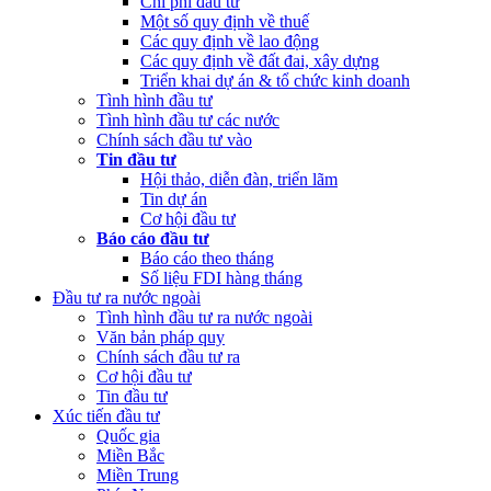
Chi phí đầu tư
Một số quy định về thuế
Các quy định về lao động
Các quy định về đất đai, xây dựng
Triển khai dự án & tổ chức kinh doanh
Tình hình đầu tư
Tình hình đầu tư các nước
Chính sách đầu tư vào
Tin đầu tư
Hội thảo, diễn đàn, triển lãm
Tin dự án
Cơ hội đầu tư
Báo cáo đầu tư
Báo cáo theo tháng
Số liệu FDI hàng tháng
Đầu tư ra nước ngoài
Tình hình đầu tư ra nước ngoài
Văn bản pháp quy
Chính sách đầu tư ra
Cơ hội đầu tư
Tin đầu tư
Xúc tiến đầu tư
Quốc gia
Miền Bắc
Miền Trung