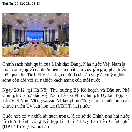
Thứ Tư, 29/12/2021 03:23
Chính sách nhất quán của Lãnh đạo Đảng, Nhà nước Việt Nam là
luôn coi trọng và dành ưu tiên cao nhất cho việc gìn giữ, phát triển
mối quan hệ đặc biệt Việt-Lào, coi đó là tài sản vô giá, có ý nghĩa
sống còn đối với sự nghiệp cách mạng của mỗi nước.
Ngày 28/12,
tại Hà Nội,
Thứ trưởng Bộ Kế hoạch và Đầu tư, Phó
Chủ tịch Ủy hợp tác Việt Nam-Lào và
Phó Chủ tịch Ủy ban hợp tác
Lào-Việt Nam Viêng-sa-vẳn Vi-lay-phon đồng chủ trì cuộc họp
cấp
chuyên viên
Ủy ban hợp tác
(
UBHT
) hai nước.
Cuộc họp có ý nghĩa rất quan trọng, là cơ sở để Chính phủ hai nước
tổ chức thành công Kỳ họp lần thứ 44
Ủy ban liên Chính phủ
(
UBLCP
)
Việt Nam-Lào.