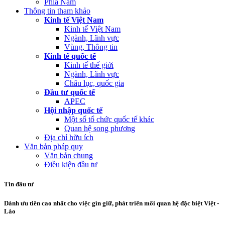
Phía Nam
Thông tin tham khảo
Kinh tế Việt Nam
Kinh tế Việt Nam
Ngành, Lĩnh vực
Vùng, Thông tin
Kinh tế quốc tế
Kinh tế thế giới
Ngành, Lĩnh vực
Châu lục, quốc gia
Đầu tư quốc tế
APEC
Hội nhập quốc tế
Một số tổ chức quốc tế khác
Quan hệ song phương
Địa chỉ hữu ích
Văn bản pháp quy
Văn bản chung
Điều kiện đầu tư
Tin đầu tư
Dành ưu tiên cao nhất cho việc gìn giữ, phát triển mối quan hệ đặc biệt Việt -
Lào