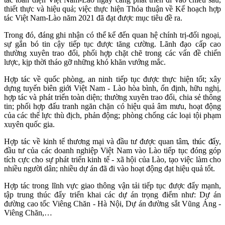
thiết thực và hiệu quả; v
iệc thực hiện Thỏa thuận về Kế hoạch hợp
tác Việt Nam-Lào năm 2021 đã đạt được mục tiêu đề ra.
Trong đó,
đáng ghi nhận có thể kể đến
q
uan hệ chính trị-đối ngoại,
sự gắn bó tin cậy tiếp tục được tăng cường. Lãnh đạo cấp cao
thường xuyên trao đổi, phối hợp chặt chẽ trong các vấn đề chiến
lược, kịp thời tháo gỡ những khó khăn vướng mắc.
Hợp tác về quốc phòng, an ninh tiếp tục được thực hiện tốt; xây
dựng tuyến biên giới Việt Nam - Lào hòa bình, ổn định, hữu nghị,
hợp tác và phát triển toàn diện; thường xuyên trao đổi, chia sẻ thông
tin; phối hợp đấu tranh ngăn chặn có hiệu quả âm mưu, hoạt động
của các thế lực thù địch, phản động; phòng chống các loại tội phạm
xuyên quốc gia.
Hợp tác về
kinh tế thương mại và đầu tư được quan tâm, thúc đẩy,
đ
ầu tư của các doanh nghiệp Việt Nam vào Lào tiếp tục đóng góp
tích cực cho sự phát triển kinh tế - xã hội của Lào, tạo việc làm cho
nhiều người dân; nhiều dự án đã đi vào hoạt động đạt hiệu quả tốt.
Hợp tác trong lĩnh vực giao thông vận tải tiếp tục được đẩy mạnh,
tập trung thúc đẩy triển khai các dự án trọng điểm như: Dự án
đường cao tốc Viêng Chăn - Hà Nội, Dự án đường sắt Vũng Áng -
Viêng Chăn,…