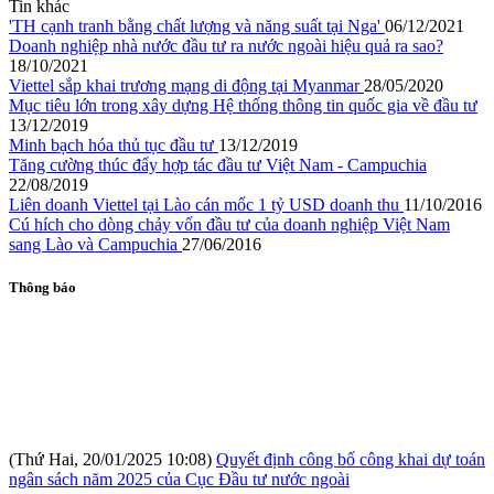
Tin khác
'TH cạnh tranh bằng chất lượng và năng suất tại Nga'
06/12/2021
Doanh nghiệp nhà nước đầu tư ra nước ngoài hiệu quả ra sao?
18/10/2021
Viettel sắp khai trương mạng di động tại Myanmar
28/05/2020
Mục tiêu lớn trong xây dựng Hệ thống thông tin quốc gia về đầu tư
13/12/2019
Minh bạch hóa thủ tục đầu tư
13/12/2019
Tăng cường thúc đẩy hợp tác đầu tư Việt Nam - Campuchia
22/08/2019
Liên doanh Viettel tại Lào cán mốc 1 tỷ USD doanh thu
11/10/2016
Cú hích cho dòng chảy vốn đầu tư của doanh nghiệp Việt Nam
sang Lào và Campuchia
27/06/2016
Thông báo
(Thứ Hai, 20/01/2025 10:08)
Quyết định công bố công khai dự toán
ngân sách năm 2025 của Cục Đầu tư nước ngoài