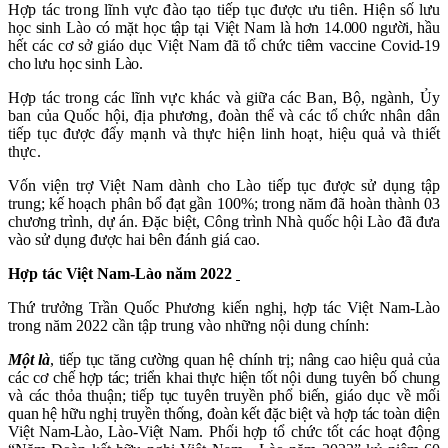
Hợp tác trong lĩnh vực đào tạo tiếp tục được ưu tiên. Hiện số
lưu
học sinh Lào có mặt học tập tại Việt Nam là hơn 14.000 người, hầu
hết các cơ sở giáo dục Việt Nam đã tổ chức tiêm vaccine Covid-19
cho lưu học sinh Lào.
Hợp tác trong các lĩnh vực khác và giữa các Ban, Bộ, ngành, Ủy
ban của Quốc hội, địa phương, đoàn thể và các tổ chức nhân dân
tiếp tục được đẩy mạnh và thực hiện linh hoạt, hiệu quả và thiết
thực.
Vốn viện trợ Việt Nam dành cho Lào tiếp tục được sử dụng tập
trung; kế hoạch phân bổ đạt gần 100%; trong năm đã hoàn thành 03
chương trình, dự án. Đặc biệt, Công trình Nhà quốc hội Lào đã đưa
vào sử dụng được hai bên đánh giá cao.
Hợp tác Việt Nam-Lào năm 2022
Thứ trưởng Trần Quốc Phương kiến nghị, hợp tác Việt Nam-Lào
trong năm 2022 cần tập trung vào những nội dung chính
:
Một là
, tiếp tục tăng cường quan hệ chính trị; nâng cao hiệu quả của
các cơ chế hợp tác; triển khai thực hiện tốt nội dung tuyên bố chung
và các thỏa thuận; tiếp tục tuyên truyền phổ biến, giáo dục về mối
quan hệ hữu nghị truyền thống, đoàn kết đặc biệt và hợp tác toàn diện
Việt Nam-Lào, Lào-Việt Nam.
Phối hợp tổ chức tốt các hoạt động