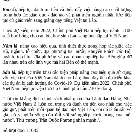
Bốn là,
tiếp tục dành ưu tiên và thúc đẩy việc nâng cao chất lượng
trong hợp tác giáo dục - đào tạo và phát triển nguồn nhân lực; tiếp
tục cử giáo viên sang giảng dạy tiếng Việt tại Lào.
Theo dự kiến, năm 2022, Chính phủ Việt Nam tiếp tục dành 1.100
suất học bổng cho cán bộ, học sinh Lào sang học tập tại Việt Nam.
Năm là
,
nâng cao hiệu quả, tính thiết thực trong hợp tác giữa các
Bộ, ngành, tổ chức, địa phương hai nước;
khuyến khích các Bộ,
ngành, tổ chức, địa phương và các doanh nghiệp hai Bên giúp đỡ
lẫn nhau trên các lĩnh vực mà hai Bên có thế mạnh.
Sáu là
, tiếp tục triển khai các biện pháp nâng cao hiệu quả sử dụng
vốn viện trợ của Việt Nam dành cho Lào; thúc đẩy tiến độ triển khai
các dự án bị ảnh hưởng do Covid-19. Dự kiến năm 2022, Chính phủ
Việt Nam tiếp tục viện trợ cho Chính phủ Lào 730 tỷ đồng.
“Tôi xin khẳng định chính sách nhất quán của Lãnh đạo Đảng, Nhà
nước Việt Nam là luôn coi trọng và dành ưu tiên cao nhất cho việc
gìn giữ, phát triển mối quan hệ đặc biệt Việt-Lào, coi đó là tài sản vô
giá, có ý nghĩa sống còn đối với sự nghiệp cách mạng của mỗi
nước”, Thứ trưởng Trần Quốc Phương nhấn mạnh./.
Số lượt đọc:
11685