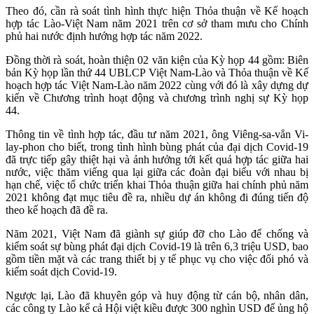
Theo đó,
cần rà soát tình hình thực hiện Thỏa thuận về Kế hoạch
hợp tác Lào-Việt Nam năm 2021 trên cơ sở tham mưu cho Chính
phủ
hai nước
định hướng hợp tác năm 2022
.
Đồng thời
rà soát, hoàn thiện 02 văn kiện của Kỳ họp 44 gồm: Biên
bản Kỳ họp lần thứ 44 UBLCP Việt Nam-Lào và Thỏa thuận về Kế
hoạch hợp tác Việt Nam-Lào năm 2022
cùng với đó là
x
ây dựng dự
kiến về Chương trình hoạt động và chương trình nghị sự Kỳ họp
44.
Thông tin về
tình hợp tác
,
đầu tư năm 2021
, ông
Viêng-sa-vẳn Vi-
lay-phon
cho biết,
t
rong tình hình bùng phát của đại dịch
C
ovid
-
19
đã trực tiếp gây thiệt hại và ảnh hưởng tới kết quả hợp tác giữa hai
nước, việc thăm viếng qua lại giữa các đoàn đại biểu với nhau bị
hạn chế, việc tổ chức triển khai Thỏa thuận giữa hai chính phủ năm
2021 không đạt mục tiêu đề ra, nhiều dự án không đi đúng tiến độ
theo kế hoạch đã đề ra.
Năm 2021, Việt Nam đã giành sự giúp đỡ cho Lào để chống và
kiểm soát sự bùng phát đại dịch
C
ovid
-
19 là
trên
6
,
3
triệu
USD
,
bao
gồm
tiền mặt
và
các trang thiết bị y tế phục vụ cho việc đối phó và
kiểm soát dịch
C
ovid
-
19.
Ngược lại
, Lào đã khuyên góp và huy động từ cán bộ, nhân dân,
các công ty Lào kể cả Hội việt kiều được 300
nghìn
USD
để ủng hộ