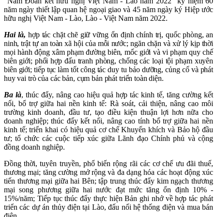
“Năm Đoàn kết hữu nghị Việt Nam - Lào năm 2022” kỷ niệm 60
năm ngày thiết lập quan hệ ngoại giao và 45 năm ngày ký Hiệp ước
hữu nghị Việt Nam - Lào, Lào - Việt Nam năm 2022.
Hai là,
h
ợp tác chặt chẽ giữ vững ổn định chính trị, quốc phòng, an
ninh, trật tự an toàn xã hội của mỗi nước; ngăn chặn và xử lý kịp thời
mọi hành động xâm phạm đường biên, mốc giới và vi phạm quy chế
biên giới; phối hợp đấu tranh phòng, chống các loại tội phạm xuyên
biên giới; tiếp tục làm tốt công tác duy tu bảo dưỡng, củng cố và phát
huy vai trò của các bản, cụm bản phát triển toàn diện.
Ba là
,
thúc đẩy, nâng cao hiệu quả hợp tác kinh tế, tăng cường kết
nối, bổ trợ giữa hai nền kinh tế: Rà soát, cải thiện, nâng cao môi
trường kinh doanh, đầu tư, tạo điều kiện thuận lợi hơn nữa cho
doanh nghiệp; thúc đẩy kết nối, nâng cao tính bổ trợ giữa hai nền
kinh tế; triển khai có hiệu quả cơ chế Khuyến khích và Bảo hộ đầu
tư; tổ chức các cuộc tiếp xúc giữa Lãnh đạo Chính phủ và cộng
đồng doanh nghiệp.
Đồng thời, tuyên truyền, phổ biến rộng rãi các cơ chế ưu đãi thuế,
thương mại; tăng cường mở rộng và đa dạng hóa các hoạt động xúc
tiến thương mại giữa hai Bên; tập trung thúc đẩy kim ngạch thương
mại song phương giữa hai nước đạt mức tăng ổn định 10% -
15%/năm; Tiếp tục thúc đẩy thực hiện Bản ghi nhớ về hợp tác phát
triển các dự án thủy điện tại Lào, đấu nối hệ thống điện và mua bán
điện.