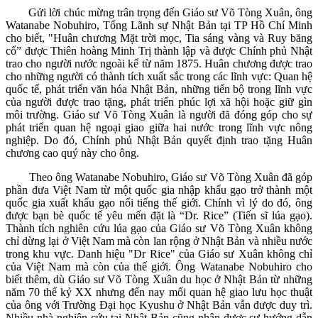
Gửi lời chúc mừng trân trọng đến Giáo sư Võ Tòng Xuân, ông
Watanabe Nobuhiro, Tổng Lãnh sự Nhật Bản tại TP Hồ Chí Minh
cho biết, "Huân chương Mặt trời mọc, Tia sáng vàng và Ruy băng
cổ” được Thiên hoàng Minh Trị thành lập và được Chính phủ Nhật
trao cho người nước ngoài kể từ năm 1875. Huân chương được trao
cho những người có thành tích xuất sắc trong các lĩnh vực: Quan hệ
quốc tế, phát triển văn hóa Nhật Bản, những tiến bộ trong lĩnh vực
của người được trao tặng, phát triển phúc lợi xã hội hoặc giữ gìn
môi trường. Giáo sư Võ Tòng Xuân là người đã đóng góp cho sự
phát triển quan hệ ngoại giao giữa hai nước trong lĩnh vực nông
nghiệp. Do đó, Chính phủ Nhật Bản quyết định trao tặng Huân
chương cao quý này cho ông.
Theo ông Watanabe Nobuhiro, Giáo sư Võ Tòng Xuân đã góp
phần đưa Việt Nam từ một quốc gia nhập khẩu gạo trở thành một
quốc gia xuất khẩu gạo nổi tiếng thế giới. Chính vì lý do đó, ông
được bạn bè quốc tế yêu mến đặt là “Dr. Rice” (Tiến sĩ lúa gạo).
Thành tích nghiên cứu lúa gạo của Giáo sư Võ Tòng Xuân không
chỉ dừng lại ở Việt Nam mà còn lan rộng ở Nhật Bản và nhiều nước
trong khu vực. Danh hiệu "Dr Rice" của Giáo sư Xuân không chỉ
của Việt Nam mà còn của thế giới. Ông Watanabe Nobuhiro cho
biết thêm, dù Giáo sư Võ Tòng Xuân du học ở Nhật Bản từ những
năm 70 thế kỷ XX nhưng đến nay mối quan hệ giao lưu học thuật
của ông với Trường Đại học Kyushu ở Nhật Bản vẫn được duy trì.
Nhiều nhà nghiên cứu tại Nhật Bản cũng nhận được sự hướng dẫn