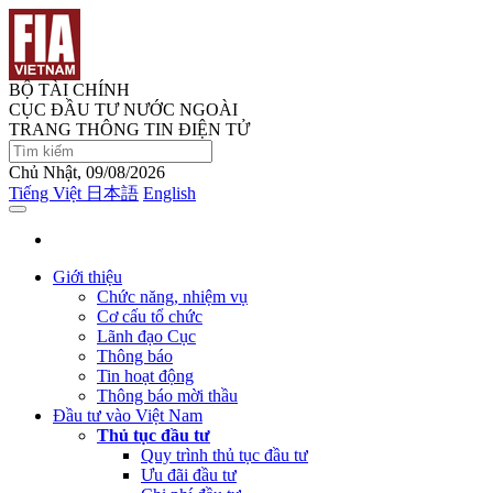
BỘ TÀI CHÍNH
CỤC ĐẦU TƯ NƯỚC NGOÀI
TRANG THÔNG TIN ĐIỆN TỬ
Chủ Nhật, 09/08/2026
Tiếng Việt
日本語
English
Giới thiệu
Chức năng, nhiệm vụ
Cơ cấu tổ chức
Lãnh đạo Cục
Thông báo
Tin hoạt động
Thông báo mời thầu
Đầu tư vào Việt Nam
Thủ tục đầu tư
Quy trình thủ tục đầu tư
Ưu đãi đầu tư