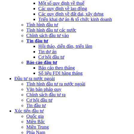
(Thứ Hai, 20/03/2023 05:17)
Công bố công khai quyết toán ngân
Một số quy định về thuế
sách nhà nước năm 2022 cùa Trung tâm Xúc tiến đầu tư phía Bắc
Các quy định về lao động
Các quy định về đất đai, xây dựng
(Thứ Sáu, 24/02/2023 05:43)
Việt Nam, Bỉ thúc đẩy hợp tác đổi
Triển khai dự án & tổ chức kinh doanh
mới sáng tạo
Tình hình đầu tư
Tình hình đầu tư các nước
Chính sách đầu tư vào
Tin đầu tư
Hội thảo, diễn đàn, triển lãm
Tin dự án
Cơ hội đầu tư
Báo cáo đầu tư
Báo cáo theo tháng
Số liệu FDI hàng tháng
Đầu tư ra nước ngoài
Tình hình đầu tư ra nước ngoài
Văn bản pháp quy
Chính sách đầu tư ra
Cơ hội đầu tư
Tin đầu tư
Xúc tiến đầu tư
Quốc gia
Miền Bắc
Miền Trung
Phía Nam