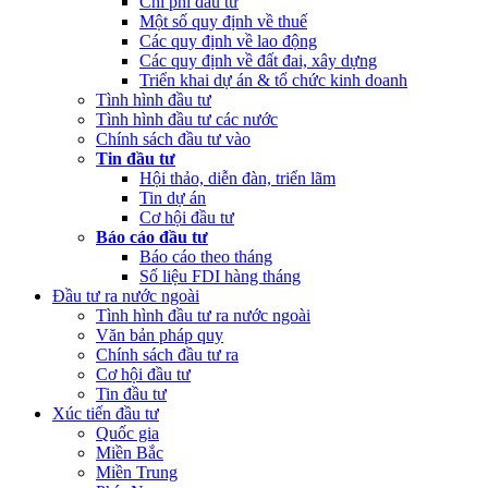
Chi phí đầu tư
Một số quy định về thuế
Các quy định về lao động
Các quy định về đất đai, xây dựng
Triển khai dự án & tổ chức kinh doanh
Tình hình đầu tư
Tình hình đầu tư các nước
Chính sách đầu tư vào
Tin đầu tư
Hội thảo, diễn đàn, triển lãm
Tin dự án
Cơ hội đầu tư
Báo cáo đầu tư
Báo cáo theo tháng
Số liệu FDI hàng tháng
Đầu tư ra nước ngoài
Tình hình đầu tư ra nước ngoài
Văn bản pháp quy
Chính sách đầu tư ra
Cơ hội đầu tư
Tin đầu tư
Xúc tiến đầu tư
Quốc gia
Miền Bắc
Miền Trung