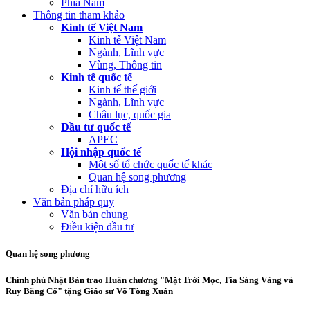
Phía Nam
Thông tin tham khảo
Kinh tế Việt Nam
Kinh tế Việt Nam
Ngành, Lĩnh vực
Vùng, Thông tin
Kinh tế quốc tế
Kinh tế thế giới
Ngành, Lĩnh vực
Châu lục, quốc gia
Đầu tư quốc tế
APEC
Hội nhập quốc tế
Một số tổ chức quốc tế khác
Quan hệ song phương
Địa chỉ hữu ích
Văn bản pháp quy
Văn bản chung
Điều kiện đầu tư
Quan hệ song phương
Chính phủ Nhật Bản trao Huân chương "Mặt Trời Mọc, Tia Sáng Vàng và
Ruy Băng Cổ" tặng Giáo sư Võ Tòng Xuân