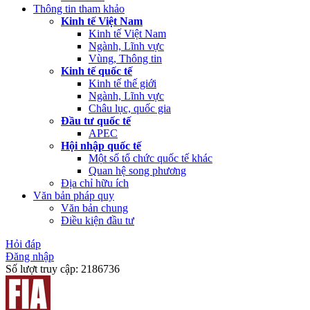
Thông tin tham khảo
Kinh tế Việt Nam
Kinh tế Việt Nam
Ngành, Lĩnh vực
Vùng, Thông tin
Kinh tế quốc tế
Kinh tế thế giới
Ngành, Lĩnh vực
Châu lục, quốc gia
Đầu tư quốc tế
APEC
Hội nhập quốc tế
Một số tổ chức quốc tế khác
Quan hệ song phương
Địa chỉ hữu ích
Văn bản pháp quy
Văn bản chung
Điều kiện đầu tư
Hỏi đáp
Đăng nhập
Số lượt truy cập:
2186736