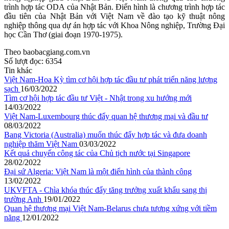
trình hợp tác ODA của Nhật Bản. Điển hình là chương trình hợp tác
đầu tiên của Nhật Bản với Việt Nam về đào tạo kỹ thuật nông
nghiệp thông qua dự án hợp tác với Khoa Nông nghiệp, Trường Đại
học Cần Thơ (giai đoạn 1970-1975).
Theo baobacgiang.com.vn
Số lượt đọc:
6354
Tin khác
Việt Nam-Hoa Kỳ tìm cơ hội hợp tác đầu tư phát triển năng lượng
sạch
16/03/2022
Tìm cơ hội hợp tác đầu tư Việt - Nhật trong xu hướng mới
14/03/2022
Việt Nam-Luxembourg thúc đẩy quan hệ thương mại và đầu tư
08/03/2022
Bang Victoria (Australia) muốn thúc đẩy hợp tác và đưa doanh
nghiệp thăm Việt Nam
03/03/2022
Kết quả chuyến công tác của Chủ tịch nước tại Singapore
28/02/2022
Đại sứ Algeria: Việt Nam là một điển hình của thành công
13/02/2022
UKVFTA - Chìa khóa thúc đẩy tăng trưởng xuất khẩu sang thị
trường Anh
19/01/2022
Quan hệ thương mại Việt Nam-Belarus chưa tương xứng với tiềm
năng
12/01/2022