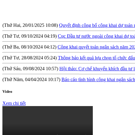
(Thứ Hai, 20/01/2025 10:08)
Quyết định công bố công khai dự toán
(Thứ Tư, 09/10/2024 04:19)
Cục Đầu tư nước ngoài công khai dự t
(Thứ Ba, 08/10/2024 04:12)
Công khai quyết toán ngân sách năm 20
(Thứ Tư, 28/08/2024 05:24)
Thông báo kết quả lựa chọn tổ chức đấu 
(Thứ Sáu, 09/08/2024 10:57)
Hội thảo: Cơ chế khuyến khích đầu tư l
(Thứ Năm, 04/04/2024 10:17)
Báo cáo tình hình công khai ngân sá
(Thứ Tư, 31/01/2024 09:04)
Lấy ý kiến đối với Dự thảo Nghị định qu
Video
(Thứ Hai, 09/10/2023 03:45)
Quyết định về việc công bố công khai 
(Thứ Hai, 09/10/2023 03:45)
Báo cáo tình hình công khai ngân sác
Xem chi tiết
(Thứ Ba, 04/07/2023 05:29)
Báo cáo tình hình công khai ngân sách
(Thứ Tư, 12/04/2023 03:20)
Thực hiện công khai báo cáo tình hìn