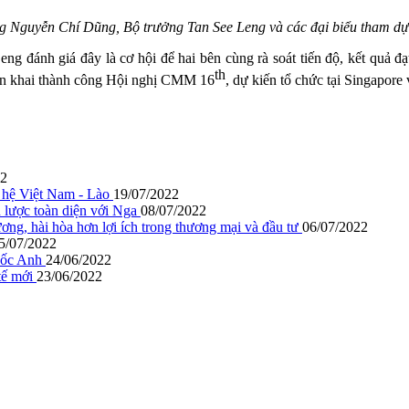
g Nguyễn Chí Dũng, Bộ trưởng Tan See Leng và các đại biểu tham dự 
g đánh giá đây là cơ hội để hai bên cùng rà soát tiến độ, kết quả đ
th
iển khai thành công Hội nghị CMM 16
, dự kiến tổ chức tại Singapore
22
n hệ Việt Nam - Lào
19/07/2022
n lược toàn diện với Nga
08/07/2022
g, hài hòa hơn lợi ích trong thương mại và đầu tư
06/07/2022
5/07/2022
quốc Anh
24/06/2022
tế mới
23/06/2022