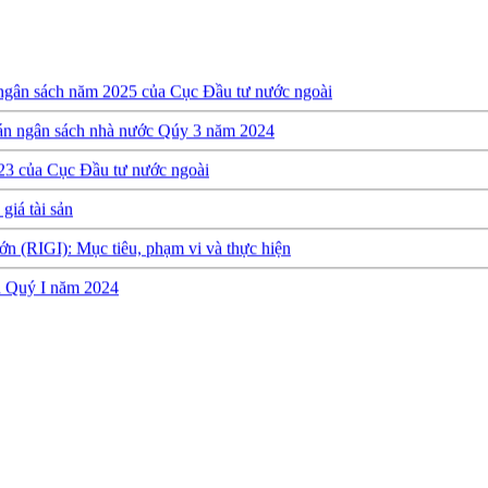
 ngân sách năm 2025 của Cục Đầu tư nước ngoài
oán ngân sách nhà nước Qúy 3 năm 2024
23 của Cục Đầu tư nước ngoài
giá tài sản
ớn (RIGI): Mục tiêu, phạm vi và thực hiện
ch Quý I năm 2024
y định về việc thành lập, quản lý và sử dụng Quỹ hỗ trợ đầu tư
quyết toán ngân sách năm 2022 của Cục Đầu tư nước ngoài
h Quý 3 năm 2023
 Quý 2 năm 2023
h thực hiện dự toán NSNN Quý 1 năm 2023