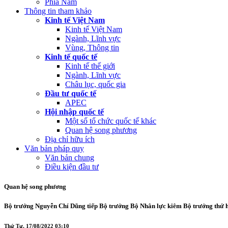
Phía Nam
Thông tin tham khảo
Kinh tế Việt Nam
Kinh tế Việt Nam
Ngành, Lĩnh vực
Vùng, Thông tin
Kinh tế quốc tế
Kinh tế thế giới
Ngành, Lĩnh vực
Châu lục, quốc gia
Đầu tư quốc tế
APEC
Hội nhập quốc tế
Một số tổ chức quốc tế khác
Quan hệ song phương
Địa chỉ hữu ích
Văn bản pháp quy
Văn bản chung
Điều kiện đầu tư
Quan hệ song phương
Bộ trưởng Nguyễn Chí Dũng tiếp Bộ trưởng Bộ Nhân lực kiêm Bộ trưởng thứ
Thứ Tư, 17/08/2022 03:10