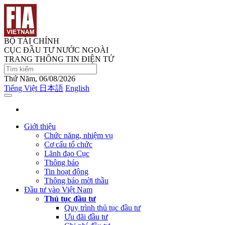
BỘ TÀI CHÍNH
CỤC ĐẦU TƯ NƯỚC NGOÀI
TRANG THÔNG TIN ĐIỆN TỬ
Thứ Năm, 06/08/2026
Tiếng Việt
日本語
English
Giới thiệu
Chức năng, nhiệm vụ
Cơ cấu tổ chức
Lãnh đạo Cục
Thông báo
Tin hoạt động
Thông báo mời thầu
Đầu tư vào Việt Nam
Thủ tục đầu tư
Quy trình thủ tục đầu tư
Ưu đãi đầu tư