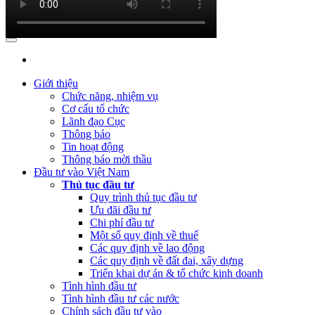
(Thứ Ba, 21/03/2023 04:55)
Công khai quyết toán NSNN năm 2022 củ
(Thứ Hai, 20/03/2023 05:26)
Báo cáo tình hình thực hiện dự toán 
(Thứ Hai, 20/03/2023 05:17)
Công bố công khai quyết toán ngân sác
(Thứ Sáu, 24/02/2023 05:43)
Việt Nam, Bỉ thúc đẩy hợp tác đổi mới 
Giới thiệu
Chức năng, nhiệm vụ
Cơ cấu tổ chức
Lãnh đạo Cục
Thông báo
Tin hoạt động
Thông báo mời thầu
Đầu tư vào Việt Nam
Thủ tục đầu tư
Quy trình thủ tục đầu tư
Ưu đãi đầu tư
Chi phí đầu tư
Một số quy định về thuế
Các quy định về lao động
Các quy định về đất đai, xây dựng
Triển khai dự án & tổ chức kinh doanh
Tình hình đầu tư
Tình hình đầu tư các nước
Chính sách đầu tư vào