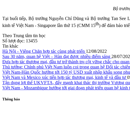
Bộ trưởn
Tại buổi tiếp, Bộ trưởng Nguyễn Chí Dũng và Bộ trưởng Tan See Len
th
kinh tế Việt Nam - Singapore lần thứ 15 (CMM 15
) để đảm bảo tr
Theo Trung tâm tin học
Số lượt đọc:
13455
Tin khác
Hà Nội - Viêng Chăn hợp tác cùng phát triển
12/08/2022
Sau 30 năm, quan hệ Việt – Hàn đạt được nhiều điểm sáng
28/07/20
Đưa hợp tác thương mại, đầu tư trở thành trụ cột vững chắc cho qua
Thủ tướng: Chính phủ Việt Nam luôn coi trọng quan hệ Đối tác chiế
Việt Nam-Hàn Quốc hướng tới 150 tỷ USD xuất nhập khẩu song phươn
Việt Nam và Mexico xúc tiến hợp tác thương mại, kinh tế và đầu tư
0
Tận dụng lợi thế UKVFTA, đẩy mạnh khai thác thị trường Vương 
Việt Nam - Mozambique hướng tới giai đoạn phát triển quan hệ kinh 
Thông báo