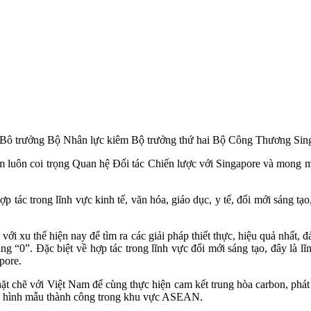
Bô trưởng Bộ Nhân lực kiêm Bộ trưởng thứ hai Bộ Công Thương Singa
m luôn coi trọng Quan hệ Đối tác Chiến lược với Singapore và mong muố
 tác trong lĩnh vực kinh tế, văn hóa, giáo dục, y tế, đổi mới sáng tạo
ới xu thế hiện nay để tìm ra các giải pháp thiết thực, hiệu quả nhất, 
g “0”. Đặc biệt về hợp tác trong lĩnh vực đổi mới sáng tạo, đây là lĩ
pore.
t chẽ với Việt Nam để cùng thực hiện cam kết trung hòa carbon, phát tr
ành hình mẫu thành công trong khu vực ASEAN.