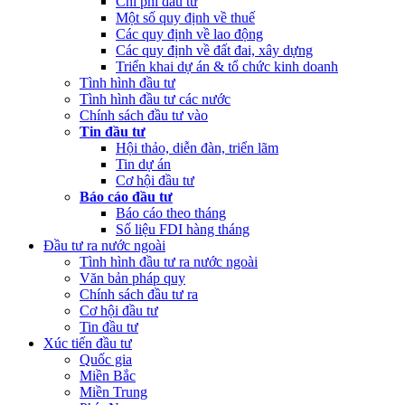
Chi phí đầu tư
Một số quy định về thuế
Các quy định về lao động
Các quy định về đất đai, xây dựng
Triển khai dự án & tổ chức kinh doanh
Tình hình đầu tư
Tình hình đầu tư các nước
Chính sách đầu tư vào
Tin đầu tư
Hội thảo, diễn đàn, triển lãm
Tin dự án
Cơ hội đầu tư
Báo cáo đầu tư
Báo cáo theo tháng
Số liệu FDI hàng tháng
Đầu tư ra nước ngoài
Tình hình đầu tư ra nước ngoài
Văn bản pháp quy
Chính sách đầu tư ra
Cơ hội đầu tư
Tin đầu tư
Xúc tiến đầu tư
Quốc gia
Miền Bắc
Miền Trung