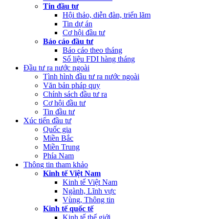
Tin đầu tư
Hội thảo, diễn đàn, triển lãm
Tin dự án
Cơ hội đầu tư
Báo cáo đầu tư
Báo cáo theo tháng
Số liệu FDI hàng tháng
Đầu tư ra nước ngoài
Tình hình đầu tư ra nước ngoài
Văn bản pháp quy
Chính sách đầu tư ra
Cơ hội đầu tư
Tin đầu tư
Xúc tiến đầu tư
Quốc gia
Miền Bắc
Miền Trung
Phía Nam
Thông tin tham khảo
Kinh tế Việt Nam
Kinh tế Việt Nam
Ngành, Lĩnh vực
Vùng, Thông tin
Kinh tế quốc tế
Kinh tế thế giới