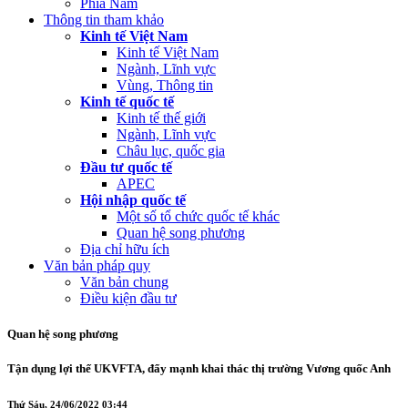
Phía Nam
Thông tin tham khảo
Kinh tế Việt Nam
Kinh tế Việt Nam
Ngành, Lĩnh vực
Vùng, Thông tin
Kinh tế quốc tế
Kinh tế thế giới
Ngành, Lĩnh vực
Châu lục, quốc gia
Đầu tư quốc tế
APEC
Hội nhập quốc tế
Một số tổ chức quốc tế khác
Quan hệ song phương
Địa chỉ hữu ích
Văn bản pháp quy
Văn bản chung
Điều kiện đầu tư
Quan hệ song phương
Tận dụng lợi thế UKVFTA, đẩy mạnh khai thác thị trường Vương quốc Anh
Thứ Sáu, 24/06/2022 03:44