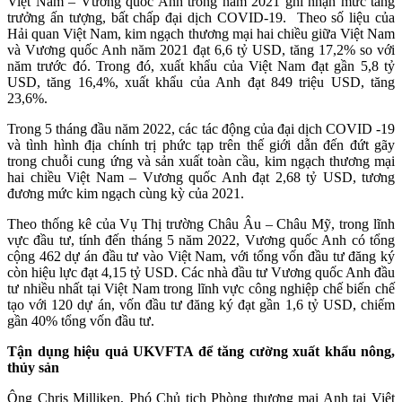
Việt Nam – Vương quốc Anh trong năm 2021 ghi nhận mức tăng
trưởng ấn tượng, bất chấp đại dịch COVID-19. Theo số liệu của
Hải quan Việt Nam, kim ngạch thương mại hai chiều giữa Việt Nam
và Vương quốc Anh năm 2021 đạt 6,6 tỷ USD, tăng 17,2% so với
năm trước đó. Trong đó, xuất khẩu của Việt Nam đạt gần 5,8 tỷ
USD, tăng 16,4%, xuất khẩu của Anh đạt 849 triệu USD, tăng
23,6%.
Trong 5 tháng đầu năm 2022, các tác động của đại dịch COVID -19
và tình hình địa chính trị phức tạp trên thế giới dẫn đến đứt gãy
trong chuỗi cung ứng và sản xuất toàn cầu, kim ngạch thương mại
hai chiều Việt Nam – Vương quốc Anh đạt 2,68 tỷ USD, tương
đương mức kim ngạch cùng kỳ của 2021.
Theo thống kê của Vụ Thị trường Châu Âu – Châu Mỹ, trong lĩnh
vực đầu tư, tính đến tháng 5 năm 2022, Vương quốc Anh có tổng
cộng 462 dự án đầu tư vào Việt Nam, với tổng vốn đầu tư đăng ký
còn hiệu lực đạt 4,15 tỷ USD. Các nhà đầu tư Vương quốc Anh đầu
tư nhiều nhất tại Việt Nam trong lĩnh vực công nghiệp chế biến chế
tạo với 120 dự án, vốn đầu tư đăng ký đạt gần 1,6 tỷ USD, chiếm
gần 40% tổng vốn đầu tư.
Tận dụng hiệu quả UKVFTA để tăng cường xuất khẩu nông,
thủy sản
Ông Chris Milliken, Phó Chủ tịch Phòng thương mại Anh tại Việt