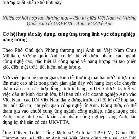
trường xuất khẩu khó tính này.
Nhiều cơ hội hợp tác thương mại – đầu tư giữa Việt Nam và Vương
Quốc Anh từ UKVFTA - Ảnh: VGP/Lê Anh
Cơ hội hợp tác xây dựng, cung ứng trong lĩnh vực công nghiệp,
năng lượng
Theo Phó Chủ tịch Phòng thương mại Anh tại Việt Nam Chris
Milliken, Vương quốc Anh có lợi thế về dược phẩm, các ngành
công nghệ cao, đặc biệt là công nghệ về năng lượng tái tạo (điện
gió, điện mặt trời), tiết kiệm năng lượng.
Với việc quan hệ ngoại giao, kinh tế, thương mại hai nước được đưa
lên mức cao nhất trong thời gian gần đây với hàng loạt các chuyến
thăm cấp cao, các hợp đồng kinh tế hàng tỷ USD được ký kết và
việc đầu tư kinh doanh lớn, bài bản của các doanh nghiệp Anh vào
Việt Nam, các DN Việt Nam đang đứng trước cơ hội lớn để hợp tác,
thu hút đầu tư, chuyển giao công nghệ từ Anh. Đồng thời, có thể
tham gia vào chuỗi cung ứng ngành công nghiệp, năng lượng của
Anh, cũng như xuất khẩu sản phẩm công nghiệp sang Anh, tận
dụng lợi thế sẵn có của UKVFTA.
Ông Oliver Todd, Tổng lãnh sự Anh tại TPHCM, Giám đốc
Thương mại và đầu tư Anh tại Việt Nam cũng chia sẻ, các DN