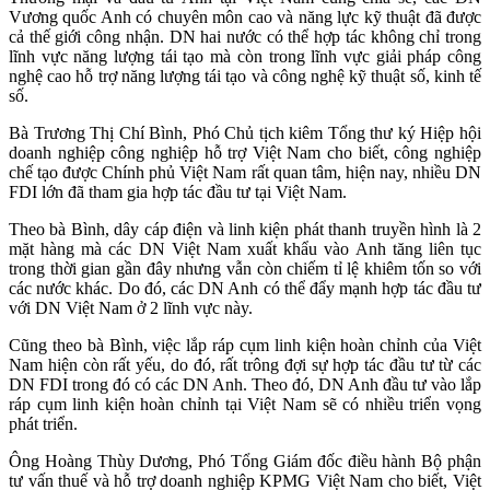
Vương quốc Anh có chuyên môn cao và năng lực kỹ thuật đã được
cả thế giới công nhận. DN hai nước có thể hợp tác không chỉ trong
lĩnh vực năng lượng tái tạo mà còn trong lĩnh vực giải pháp công
nghệ cao hỗ trợ năng lượng tái tạo và công nghệ kỹ thuật số, kinh tế
số.
Bà Trương Thị Chí Bình, Phó Chủ tịch kiêm Tổng thư ký Hiệp hội
doanh nghiệp công nghiệp hỗ trợ Việt Nam cho biết, công nghiệp
chế tạo được Chính phủ Việt Nam rất quan tâm, hiện nay, nhiều DN
FDI lớn đã tham gia hợp tác đầu tư tại Việt Nam.
Theo bà Bình, dây cáp điện và linh kiện phát thanh truyền hình là 2
mặt hàng mà các DN Việt Nam xuất khẩu vào Anh tăng liên tục
trong thời gian gần đây nhưng vẫn còn chiếm tỉ lệ khiêm tốn so với
các nước khác. Do đó, các DN Anh có thể đẩy mạnh hợp tác đầu tư
với DN Việt Nam ở 2 lĩnh vực này.
Cũng theo bà Bình, việc lắp ráp cụm linh kiện hoàn chỉnh của Việt
Nam hiện còn rất yếu, do đó, rất trông đợi sự hợp tác đầu tư từ các
DN FDI trong đó có các DN Anh. Theo đó, DN Anh đầu tư vào lắp
ráp cụm linh kiện hoàn chỉnh tại Việt Nam sẽ có nhiều triển vọng
phát triển.
Ông Hoàng Thùy Dương, Phó Tổng Giám đốc điều hành Bộ phận
tư vấn thuế và hỗ trợ doanh nghiệp KPMG Việt Nam cho biết, Việt