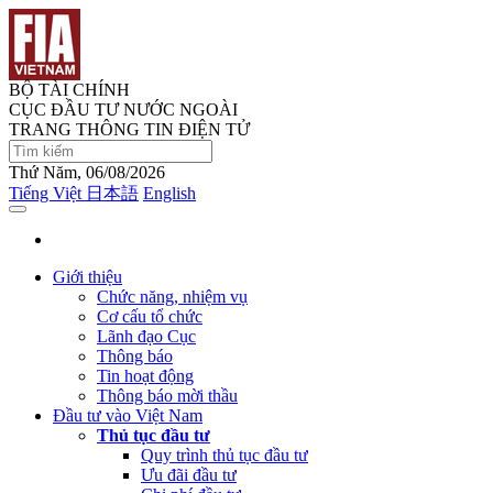
BỘ TÀI CHÍNH
CỤC ĐẦU TƯ NƯỚC NGOÀI
TRANG THÔNG TIN ĐIỆN TỬ
Thứ Năm, 06/08/2026
Tiếng Việt
日本語
English
Giới thiệu
Chức năng, nhiệm vụ
Cơ cấu tổ chức
Lãnh đạo Cục
Thông báo
Tin hoạt động
Thông báo mời thầu
Đầu tư vào Việt Nam
Thủ tục đầu tư
Quy trình thủ tục đầu tư
Ưu đãi đầu tư