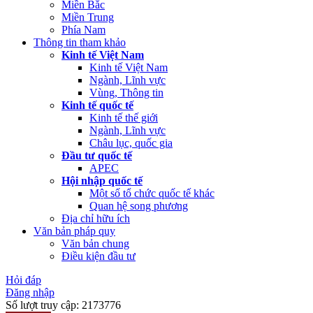
Miền Bắc
Miền Trung
Phía Nam
Thông tin tham khảo
Kinh tế Việt Nam
Kinh tế Việt Nam
Ngành, Lĩnh vực
Vùng, Thông tin
Kinh tế quốc tế
Kinh tế thế giới
Ngành, Lĩnh vực
Châu lục, quốc gia
Đầu tư quốc tế
APEC
Hội nhập quốc tế
Một số tổ chức quốc tế khác
Quan hệ song phương
Địa chỉ hữu ích
Văn bản pháp quy
Văn bản chung
Điều kiện đầu tư
Hỏi đáp
Đăng nhập
Số lượt truy cập:
2173776