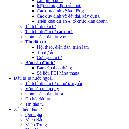
Chi phí đầu tư
Một số quy định về thuế
Các quy định về lao động
Các quy định về đất đai, xây dựng
Triển khai dự án & tổ chức kinh doanh
Tình hình đầu tư
Tình hình đầu tư các nước
Chính sách đầu tư vào
Tin đầu tư
Hội thảo, diễn đàn, triển lãm
Tin dự án
Cơ hội đầu tư
Báo cáo đầu tư
Báo cáo theo tháng
Số liệu FDI hàng tháng
Đầu tư ra nước ngoài
Tình hình đầu tư ra nước ngoài
Văn bản pháp quy
Chính sách đầu tư ra
Cơ hội đầu tư
Tin đầu tư
Xúc tiến đầu tư
Quốc gia
Miền Bắc
Miền Trung