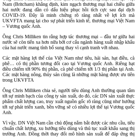
Nam (Britcham) khẳng định, kim ngạch thương mại hai chiều giữa
hai nước đang dần có dấu hiệu phục hồi tích cực sau đại dịch
COVID-19. Đây là minh chứng rõ ràng nhất về lợi ích mà
UKVFTA mang lại cho sự phát triển kinh tế, thương mại Việt Nam
– Vương quốc Anh.
Ông Chris Milliken tin rằng hợp tác thương mại – đầu tư giữa hai
nước sẽ còn tiến xa hơn nữa bởi cơ cấu ngành hàng xuất nhập khẩu
của hai nước mang tính bổ sung thay vì cạnh tranh với nhau.
Các mặt hàng lợi thế của Việt Nam như tiêu, hải sản, hạt điều, cà
phê… có thị phần tương đối cao tại Vương quốc Anh. Riêng hạt
điều chiếm tới 90% thị phần, cà phê chiếm tới 1/3 thị phần tại Anh.
Các mặt hàng nông, thủy sản cũng là những mặt hàng được ưu tiên
trong UKVFTA
Ông Chris Milliken chia sẻ, người tiêu dùng Anh thường quan tâm
tới sự minh bạch của công ty sản xuất, do đó, các DN sản xuất thực
phẩm chất lượng cao, truy xuất nguồn gốc rõ ràng cũng như hướng
tới sự phát triển xanh, bền vững sẽ có nhiều lợi thế tại Vương quốc
Anh.
Vì vậy, DN Việt Nam cần chủ động nắm bắt được các nhu cầu, tiêu
chuẩn chất lượng, xu hướng tiêu dùng và thủ tục xuất khẩu sang thị
trường Anh. Đồng thời thay đổi mô hình sản xuất để đáp ứng thị