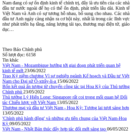
Nam đang có sự ổn định kinh tế chính trị, đây là ưu tiên của các nhà
đầu tư nước ngoài để họ có thể ổn định, phát triển lâu dài. Kinh tế
Việt Nam và Anh có sự tương hỗ nhau, bổ sung cho nhau. Các nhà
đầu tư Anh ngày càng nhận ra cơ hội này, nhất là trong các lĩnh vực
như phát triển hạ tầng, năng lượng tái tạo, thương mại điện tử, giáo
dục…
Theo Báo Chính phủ
Số lượt đọc:
6158
Tin khác
Việt Nam - Mozambique hướng tới giai đoạn phát triển quan hệ
kinh tế mới
23/06/2022
Trao Kỷ niệm chương Vì sự nghiệp ngành Kế hoạch và Đầu tư Việt
Nam cho Đại sứ Ô-xtrây-li-a
15/06/2022
Bốn kết quả ấn tượng từ chuyến công tác tại Hoa Kỳ của Thủ tướng
Chính phủ
23/05/2022
Thủ tướng Lý Hiển Long: Singapore rất coi trọng mối quan hệ Đối
tác Chiến lược với Việt Nam
13/05/2022
Thương mại và đầu tư Việt Nam - Hoa Kỳ: Tương lai tươi sáng hơn
13/05/2022
'Chính phủ hành động' và những ưu tiên chung của Việt Nam-Hoa
Kỳ
09/05/2022
Việt Nam - Nhật Bản thúc đẩy hợp tác đổi mới sáng tạo
06/05/2022