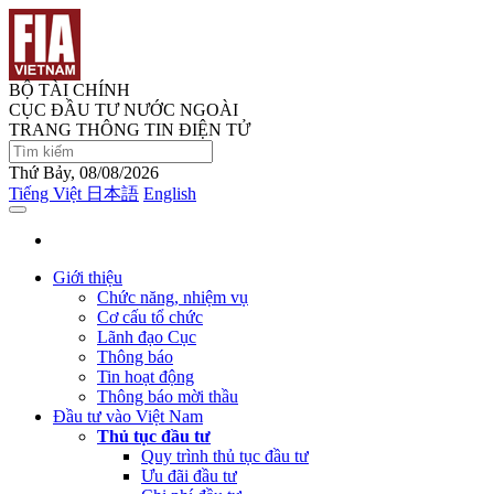
BỘ TÀI CHÍNH
CỤC ĐẦU TƯ NƯỚC NGOÀI
TRANG THÔNG TIN ĐIỆN TỬ
Thứ Bảy, 08/08/2026
Tiếng Việt
日本語
English
Giới thiệu
Chức năng, nhiệm vụ
Cơ cấu tổ chức
Lãnh đạo Cục
Thông báo
Tin hoạt động
Thông báo mời thầu
Đầu tư vào Việt Nam
Thủ tục đầu tư
Quy trình thủ tục đầu tư
Ưu đãi đầu tư