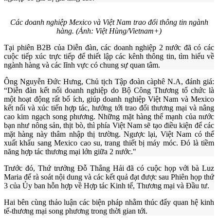
Các doanh nghiệp Mexico và Việt Nam trao đổi thông tin ngành
hàng. (Ảnh: Việt Hùng/Vietnam+)
Tại phiên B2B của Diễn đàn, các doanh nghiệp 2 nước đã có các
cuộc tiếp xúc trực tiếp để thiết lập các kênh thông tin, tìm hiểu về
ngành hàng và các lĩnh vực có chung sự quan tâm.
Ông Nguyễn Đức Hưng, Chủ tịch Tập đoàn càphê N.A, đánh giá:
“Diễn đàn kết nối doanh nghiệp do Bộ Công Thương tổ chức là
một hoạt động rất bổ ích, giúp doanh nghiệp Việt Nam và Mexico
kết nối và xúc tiến hợp tác, hướng tới trao đổi thương mại và nâng
cao kim ngạch song phương. Những mặt hàng thế mạnh của nước
bạn như nông sản, thịt bò, thì phía Việt Nam sẽ tạo điều kiện để các
mặt hàng này thâm nhập thị trường. Ngược lại, Việt Nam có thể
xuất khẩu sang Mexico cao su, trang thiết bị máy móc. Đó là tiềm
năng hợp tác thương mại lớn giữa 2 nước."
Trước đó, Thứ trưởng Đỗ Thắng Hải đã có cuộc họp với bà Luz
Maria để rà soát nội dung và các kết quả đạt được sau Phiên họp thứ
3 của Ủy ban hỗn hợp về Hợp tác Kinh tế, Thương mại và Đầu tư.
Hai bên cùng thảo luận các biện pháp nhằm thúc đẩy quan hệ kinh
tế-thương mại song phương trong thời gian tới.