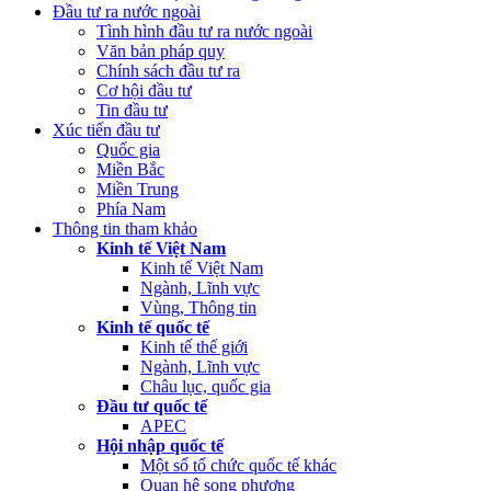
Đầu tư ra nước ngoài
Tình hình đầu tư ra nước ngoài
Văn bản pháp quy
Chính sách đầu tư ra
Cơ hội đầu tư
Tin đầu tư
Xúc tiến đầu tư
Quốc gia
Miền Bắc
Miền Trung
Phía Nam
Thông tin tham khảo
Kinh tế Việt Nam
Kinh tế Việt Nam
Ngành, Lĩnh vực
Vùng, Thông tin
Kinh tế quốc tế
Kinh tế thế giới
Ngành, Lĩnh vực
Châu lục, quốc gia
Đầu tư quốc tế
APEC
Hội nhập quốc tế
Một số tổ chức quốc tế khác
Quan hệ song phương