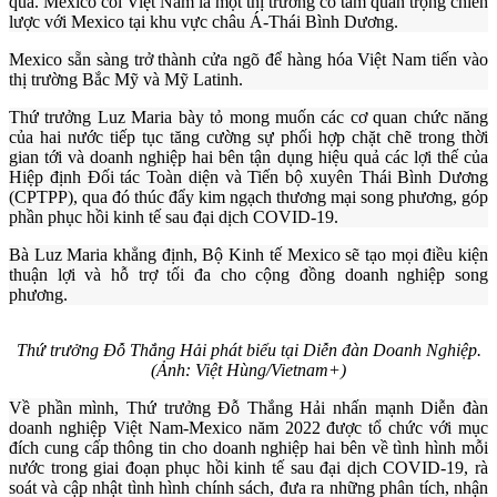
qua. Mexico coi Việt Nam là một thị trường có tầm quan trọng chiến
lược với Mexico tại khu vực châu Á-Thái Bình Dương.
Mexico sẵn sàng trở thành cửa ngõ để hàng hóa Việt Nam tiến vào
thị trường Bắc Mỹ và Mỹ Latinh.
Thứ trưởng Luz Maria bày tỏ mong muốn các cơ quan chức năng
của hai nước tiếp tục tăng cường sự phối hợp chặt chẽ trong thời
gian tới và doanh nghiệp hai bên tận dụng hiệu quả các lợi thế của
Hiệp định Đối tác Toàn diện và Tiến bộ xuyên Thái Bình Dương
(CPTPP), qua đó thúc đẩy kim ngạch thương mại song phương, góp
phần phục hồi kinh tế sau đại dịch COVID-19.
Bà Luz Maria khẳng định, Bộ Kinh tế Mexico sẽ tạo mọi điều kiện
thuận lợi và hỗ trợ tối đa cho cộng đồng doanh nghiệp song
phương.
Thứ trưởng Đỗ Thắng Hải phát biểu tại Diễn đàn Doanh Nghiệp.
(Ảnh: Việt Hùng/Vietnam+)
Về phần mình, Thứ trưởng Đỗ Thắng Hải
nhấn mạnh Diễn đàn
doanh nghiệp Việt Nam-Mexico năm 2022 được tổ chức với mục
đích cung cấp thông tin cho doanh nghiệp hai bên về tình hình mỗi
nước trong giai đoạn phục hồi kinh tế sau đại dịch COVID-19, rà
soát và cập nhật tình hình chính sách, đưa ra những phân tích, nhận