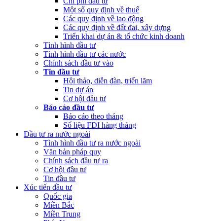
Chi phí đầu tư
Một số quy định về thuế
Các quy định về lao động
Các quy định về đất đai, xây dựng
Triển khai dự án & tổ chức kinh doanh
Tình hình đầu tư
Tình hình đầu tư các nước
Chính sách đầu tư vào
Tin đầu tư
Hội thảo, diễn đàn, triển lãm
Tin dự án
Cơ hội đầu tư
Báo cáo đầu tư
Báo cáo theo tháng
Số liệu FDI hàng tháng
Đầu tư ra nước ngoài
Tình hình đầu tư ra nước ngoài
Văn bản pháp quy
Chính sách đầu tư ra
Cơ hội đầu tư
Tin đầu tư
Xúc tiến đầu tư
Quốc gia
Miền Bắc
Miền Trung