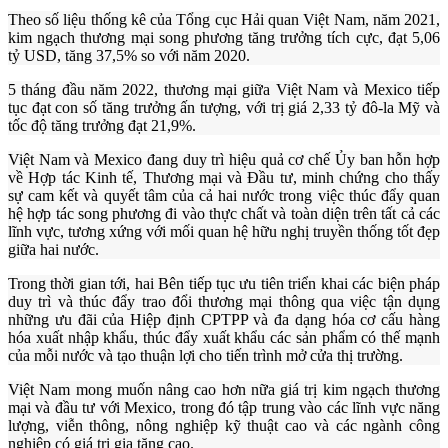
Theo số liệu thống kê của Tổng cục Hải quan Việt Nam, năm 2021,
kim ngạch thương mại song phương tăng trưởng tích cực, đạt 5,06
tỷ USD, tăng 37,5% so với năm 2020.
5 tháng đầu năm 2022, thương mại giữa Việt Nam và Mexico tiếp
tục đạt con số tăng trưởng ấn tượng, với trị giá 2,33 tỷ đô-la Mỹ và
tốc độ tăng trưởng đạt 21,9%.
Việt Nam và Mexico đang duy trì hiệu quả cơ chế Ủy ban hỗn hợp
về Hợp tác Kinh tế, Thương mại và Đầu tư, minh chứng cho thấy
sự cam kết và quyết tâm của cả hai nước trong việc thúc đẩy quan
hệ hợp tác song phương đi vào thực chất và toàn diện trên tất cả các
lĩnh vực, tương xứng với mối quan hệ hữu nghị truyền thống tốt đẹp
giữa hai nước.
Trong thời gian tới, hai Bên tiếp tục ưu tiên triển khai các biện pháp
duy trì và thúc đẩy trao đổi thương mại thông qua việc tận dụng
những ưu đãi của Hiệp định CPTPP và đa dạng hóa cơ cấu hàng
hóa xuất nhập khẩu, thúc đẩy xuất khẩu các sản phẩm có thế mạnh
của mỗi nước và tạo thuận lợi cho tiến trình mở cửa thị trường.
Việt Nam mong muốn nâng cao hơn nữa giá trị kim ngạch thương
mại và đầu tư với Mexico, trong đó tập trung vào các lĩnh vực năng
lượng, viễn thông, nông nghiệp kỹ thuật cao và các ngành công
nghiệp có giá trị gia tăng cao.