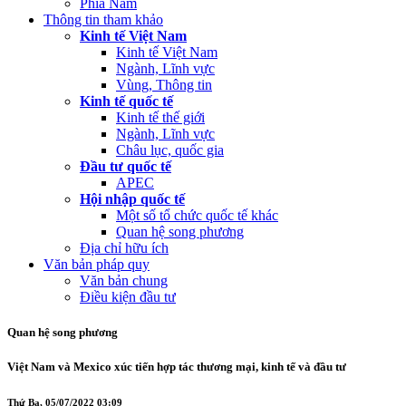
Phía Nam
Thông tin tham khảo
Kinh tế Việt Nam
Kinh tế Việt Nam
Ngành, Lĩnh vực
Vùng, Thông tin
Kinh tế quốc tế
Kinh tế thế giới
Ngành, Lĩnh vực
Châu lục, quốc gia
Đầu tư quốc tế
APEC
Hội nhập quốc tế
Một số tổ chức quốc tế khác
Quan hệ song phương
Địa chỉ hữu ích
Văn bản pháp quy
Văn bản chung
Điều kiện đầu tư
Quan hệ song phương
Việt Nam và Mexico xúc tiến hợp tác thương mại, kinh tế và đầu tư
Thứ Ba, 05/07/2022 03:09