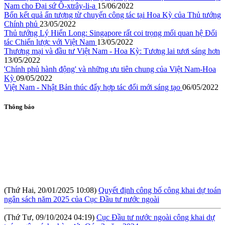
Nam cho Đại sứ Ô-xtrây-li-a
15/06/2022
Bốn kết quả ấn tượng từ chuyến công tác tại Hoa Kỳ của Thủ tướng
Chính phủ
23/05/2022
Thủ tướng Lý Hiển Long: Singapore rất coi trọng mối quan hệ Đối
tác Chiến lược với Việt Nam
13/05/2022
Thương mại và đầu tư Việt Nam - Hoa Kỳ: Tương lai tươi sáng hơn
13/05/2022
'Chính phủ hành động' và những ưu tiên chung của Việt Nam-Hoa
Kỳ
09/05/2022
Việt Nam - Nhật Bản thúc đẩy hợp tác đổi mới sáng tạo
06/05/2022
Thông báo
(Thứ Hai, 20/01/2025 10:08)
Quyết định công bố công khai dự toán
ngân sách năm 2025 của Cục Đầu tư nước ngoài
(Thứ Tư, 09/10/2024 04:19)
Cục Đầu tư nước ngoài công khai dự
toán ngân sách nhà nước Qúy 3 năm 2024