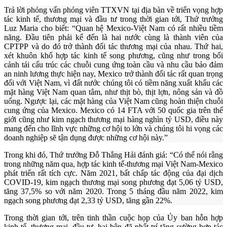
Trả lời phỏng vấn phóng viên TTXVN tại địa bàn về triển vọng hợp
tác kinh tế, thương mại và đầu tư trong thời gian tới, Thứ trưởng
Luz Maria cho biết: “Quan hệ Mexico-Việt Nam có rất nhiều tiềm
năng. Đầu tiên phải kể đến là hai nước cùng là thành viên của
CPTPP
và do đó trở thành đối tác thương mại của nhau. Thứ hai,
xét khuôn khổ hợp tác kinh tế song phương, cũng như trong bối
cảnh tái cấu trúc các chuỗi cung ứng toàn cầu và nhu cầu bảo đảm
an ninh lương thực hiện nay, Mexico trở thành đối tác rất quan trọng
đối với Việt Nam, vì đất nước chúng tôi có tiềm năng xuất khẩu các
mặt hàng Việt Nam quan tâm, như thịt bò, thịt lợn, nông sản và đồ
uống. Ngược lại, các mặt hàng của Việt Nam cũng hoàn thiện chuỗi
cung ứng của Mexico. Mexico có 14 FTA với 50 quốc gia trên thế
giới cũng như kim ngạch thương mại hàng nghìn tỷ USD, điều này
mang đến cho lĩnh vực những cơ hội to lớn và chúng tôi hi vọng các
doanh nghiệp sẽ tận dụng được những cơ hội này.”
Trong khi đó, Thứ trưởng Đỗ Thắng Hải đánh giá: “Có thể nói rằng
trong những năm qua, hợp tác kinh tế-thương mại Việt Nam-Mexico
phát triển rất tích cực. Năm 2021, bất chấp tác động của đại dịch
COVID-19, kim ngạch thương mại song phương đạt 5,06 tỷ USD,
tăng 37,5% so với năm 2020. Trong 5 tháng đầu năm 2022, kim
ngạch song phương đạt 2,33 tỷ USD, tăng gần 22%.
Trong thời gian tới, trên tinh thần cuộc họp của Ủy ban hỗn hợp
kinh tế, thương mại, đầu tư, hai bên đã nhất trí tăng cường hợp tác