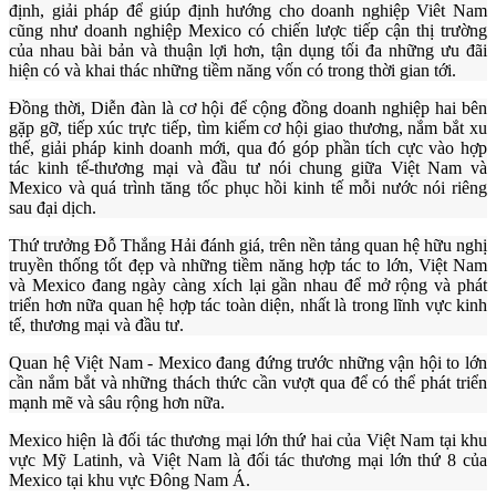
định, giải pháp để giúp định hướng cho doanh nghiệp Viêt Nam
cũng như doanh nghiệp Mexico có chiến lược tiếp cận thị trường
của nhau bài bản và thuận lợi hơn, tận dụng tối đa những ưu đãi
hiện có và khai thác những tiềm năng vốn có trong thời gian tới.
Đồng thời, Diễn đàn là cơ hội để cộng đồng doanh nghiệp hai bên
gặp gỡ, tiếp xúc trực tiếp, tìm kiếm cơ hội giao thương, nắm bắt xu
thế, giải pháp kinh doanh mới, qua đó góp phần tích cực vào hợp
tác kinh tế-thương mại và đầu tư nói chung giữa Việt Nam và
Mexico và quá trình tăng tốc phục hồi kinh tế mỗi nước nói riêng
sau đại dịch.
Thứ trưởng Đỗ Thắng Hải đánh giá, trên nền tảng quan hệ hữu nghị
truyền thống tốt đẹp và những tiềm năng hợp tác to lớn, Việt Nam
và Mexico đang ngày càng xích lại gần nhau để mở rộng và phát
triển hơn nữa quan hệ hợp tác toàn diện, nhất là trong lĩnh vực kinh
tế, thương mại và đầu tư.
Quan hệ Việt Nam - Mexico
đang đứng trước những vận hội to lớn
cần nắm bắt và những thách thức cần vượt qua để có thể phát triển
mạnh mẽ và sâu rộng hơn nữa.
Mexico hiện là đối tác thương mại lớn thứ hai của Việt Nam tại khu
vực Mỹ Latinh, và Việt Nam là đối tác thương mại
lớn thứ 8 của
Mexico tại khu vực Đông Nam Á.