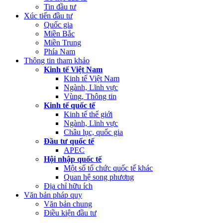
Tin đầu tư
Xúc tiến đầu tư
Quốc gia
Miền Bắc
Miền Trung
Phía Nam
Thông tin tham khảo
Kinh tế Việt Nam
Kinh tế Việt Nam
Ngành, Lĩnh vực
Vùng, Thông tin
Kinh tế quốc tế
Kinh tế thế giới
Ngành, Lĩnh vực
Châu lục, quốc gia
Đầu tư quốc tế
APEC
Hội nhập quốc tế
Một số tổ chức quốc tế khác
Quan hệ song phương
Địa chỉ hữu ích
Văn bản pháp quy
Văn bản chung
Điều kiện đầu tư