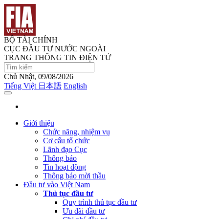
BỘ TÀI CHÍNH
CỤC ĐẦU TƯ NƯỚC NGOÀI
TRANG THÔNG TIN ĐIỆN TỬ
Chủ Nhật, 09/08/2026
Tiếng Việt
日本語
English
Giới thiệu
Chức năng, nhiệm vụ
Cơ cấu tổ chức
Lãnh đạo Cục
Thông báo
Tin hoạt động
Thông báo mời thầu
Đầu tư vào Việt Nam
Thủ tục đầu tư
Quy trình thủ tục đầu tư
Ưu đãi đầu tư