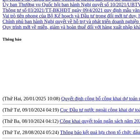
Ủy ban Thường vụ Quốc hội ban hành Nghị quyết số 10/2021/U
Thông tư số 03/2021/TT-BKHĐT ngày 09/4/2021 quy định mẫu văn bản,
Vai trò tiên phong của Bộ Kế hoạch và Đầu tư trong đổi mới tư duy,
Chính phủ ban hành Nghị quyết về hỗ trợ và phát triển doanh nghiệ
Quy trình mới về miễn, giảm và hoàn thuế đối với hàng xuất nhập k
Thông báo
(Thứ Hai, 20/01/2025 10:08)
Quyết định công bố công khai dự toán
(Thứ Tư, 09/10/2024 04:19)
Cục Đầu tư nước ngoài công khai dự t
(Thứ Ba, 08/10/2024 04:12)
Công khai quyết toán ngân sách năm 20
(Thứ Tư, 28/08/2024 05:24)
Thông báo kết quả lựa chọn tổ chức đấu 
(Thứ Sáu, 09/08/2024 10:57)
Hội thảo: Cơ chế khuyến khích đầu tư l