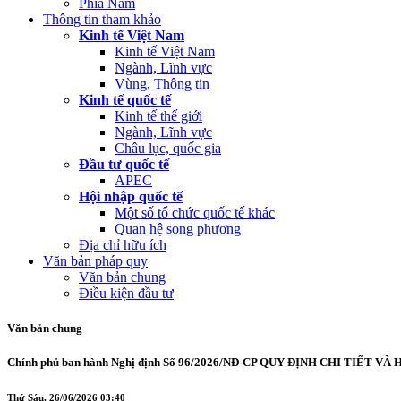
Phía Nam
Thông tin tham khảo
Kinh tế Việt Nam
Kinh tế Việt Nam
Ngành, Lĩnh vực
Vùng, Thông tin
Kinh tế quốc tế
Kinh tế thế giới
Ngành, Lĩnh vực
Châu lục, quốc gia
Đầu tư quốc tế
APEC
Hội nhập quốc tế
Một số tổ chức quốc tế khác
Quan hệ song phương
Địa chỉ hữu ích
Văn bản pháp quy
Văn bản chung
Điều kiện đầu tư
Văn bản chung
Chính phủ ban hành Nghị định Số 96/2026/NĐ-CP QUY ĐỊNH CHI TIẾT
Thứ Sáu, 26/06/2026 03:40