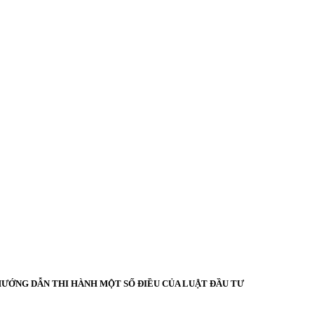
 VÀ HƯỚNG DẪN THI HÀNH MỘT SỐ ĐIỀU CỦA LUẬT ĐẦU TƯ