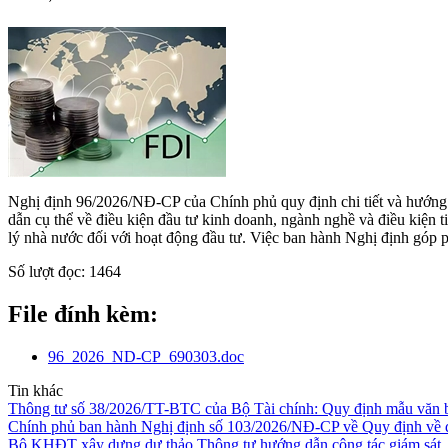
Nghị định 96/2026/NĐ-CP của Chính phủ quy định chi tiết và hướng d
dẫn cụ thể về điều kiện đầu tư kinh doanh, ngành nghề và điều kiện ti
lý nhà nước đối với hoạt động đầu tư. Việc ban hành Nghị định góp 
Số lượt đọc:
1464
File đính kèm:
96_2026_ND-CP_690303.doc
Tin khác
Thông tư số 38/2026/TT-BTC của Bộ Tài chính: Quy định mẫu văn b
Chính phủ ban hành Nghị định số 103/2026/NĐ-CP về Quy định về đ
Bộ KHĐT xây dựng dự thảo Thông tư hướng dẫn công tác giám sát, đ