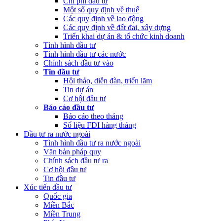
Chi phí đầu tư
Một số quy định về thuế
Các quy định về lao động
Các quy định về đất đai, xây dựng
Triển khai dự án & tổ chức kinh doanh
Tình hình đầu tư
Tình hình đầu tư các nước
Chính sách đầu tư vào
Tin đầu tư
Hội thảo, diễn đàn, triển lãm
Tin dự án
Cơ hội đầu tư
Báo cáo đầu tư
Báo cáo theo tháng
Số liệu FDI hàng tháng
Đầu tư ra nước ngoài
Tình hình đầu tư ra nước ngoài
Văn bản pháp quy
Chính sách đầu tư ra
Cơ hội đầu tư
Tin đầu tư
Xúc tiến đầu tư
Quốc gia
Miền Bắc
Miền Trung