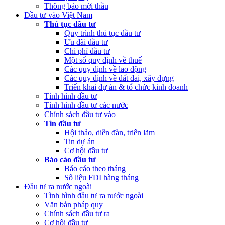
Thông báo mời thầu
Đầu tư vào Việt Nam
Thủ tục đầu tư
Quy trình thủ tục đầu tư
Ưu đãi đầu tư
Chi phí đầu tư
Một số quy định về thuế
Các quy định về lao động
Các quy định về đất đai, xây dựng
Triển khai dự án & tổ chức kinh doanh
Tình hình đầu tư
Tình hình đầu tư các nước
Chính sách đầu tư vào
Tin đầu tư
Hội thảo, diễn đàn, triển lãm
Tin dự án
Cơ hội đầu tư
Báo cáo đầu tư
Báo cáo theo tháng
Số liệu FDI hàng tháng
Đầu tư ra nước ngoài
Tình hình đầu tư ra nước ngoài
Văn bản pháp quy
Chính sách đầu tư ra
Cơ hội đầu tư