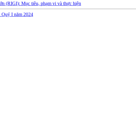
ch Quý I năm 2024
y định về việc thành lập, quản lý và sử dụng Quỹ hỗ trợ đầu tư
quyết toán ngân sách năm 2022 của Cục Đầu tư nước ngoài
h Quý 3 năm 2023
 Quý 2 năm 2023
h thực hiện dự toán NSNN Quý 1 năm 2023
a Ban Quản lý dự án Nâng cấp và phát triển Hệ thống thông tin quốc
NSNN Quý 4 và cả năm 2022
h nhà nước năm 2022 cùa Trung tâm Xúc tiến đầu tư phía Bắc
sáng tạo