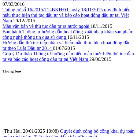
07/03/2016
Thông tư số 16/2015/TT-BKHĐT ngày 18/11/2015 quy định biểu
mẫu thực hiện thủ tục đầu tư và báo cáo hoạt động đầu tư tại Việt
Nam
29/12/2015
Mẫu văn bản về thủ tục đầu tư ra nước ngoài
18/11/2015
Ban hành Thông tư hướng dẫn hoạt động xuất nhập khẩu sản phẩm
công nghệ thông tin qua sử dụng
16/11/2015
Hướng dẫn thủ tục tiếp nhận và biểu mẫu thực hiện hoạt động đầu
tư theo Luật Đầu tư 2014
01/07/2015
Góp ý Dự thảo Thông tư hướng dẫn biểu mẫu thực hiện thủ tục đầu
tư và báo cáo hoạt động đầu tư tại Việt Nam
29/06/2015
Thông báo
(Thứ Hai, 20/01/2025 10:08)
Quyết định công bố công khai dự toán
ngân sách năm 2025 của Cục Đầu tư nước ngoài