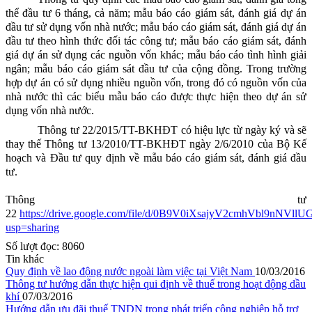
thể đầu tư 6 tháng, cả năm; mẫu báo cáo giám sát, đánh giá dự án
đầu tư sử dụng vốn nhà nước; mẫu báo cáo giám sát, đánh giá dự án
đầu tư theo hình thức đối tác công tư; mẫu báo cáo giám sát, đánh
giá dự án sử dụng các nguồn vốn khác; mẫu báo cáo tình hình giải
ngân; mẫu báo cáo giám sát đầu tư của cộng đồng. Trong trường
hợp dự án có sử dụng nhiều nguồn vốn, trong đó có nguồn vốn của
nhà nước thì các biểu mẫu báo cáo được thực hiện theo dự án sử
dụng vốn nhà nước.
Thông tư 22/2015/TT-BKHĐT có hiệu lực từ ngày ký và sẽ
thay thế Thông tư 13/2010/TT-BKHĐT ngày 2/6/2010 của Bộ Kế
hoạch và Đầu tư quy định về mẫu báo cáo giám sát, đánh giá đầu
tư.
Thông tư
22
https://drive.google.com/file/d/0B9V0iXsajyV2cmhVbl9nNVllU
usp=sharing
Số lượt đọc:
8060
Tin khác
Quy định về lao động nước ngoài làm việc tại Việt Nam
10/03/2016
Thông tư hướng dẫn thực hiện qui định về thuế trong hoạt động dầu
khí
07/03/2016
Hướng dẫn ưu đãi thuế TNDN trong phát triển công nghiệp hỗ trợ