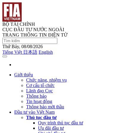
BỘ TÀI CHÍNH
CỤC ĐẦU TƯ NƯỚC NGOÀI
TRANG THÔNG TIN ĐIỆN TỬ
Thứ Bảy, 08/08/2026
Tiếng Việt
日本語
English
Giới thiệu
Chức năng, nhiệm vụ
Cơ cấu tổ chức
Lãnh đạo Cục
Thông báo
Tin hoạt động
Thông báo mời thầu
Đầu tư vào Việt Nam
Thủ tục đầu tư
Quy trình thủ tục đầu tư
Ưu đãi đầu tư