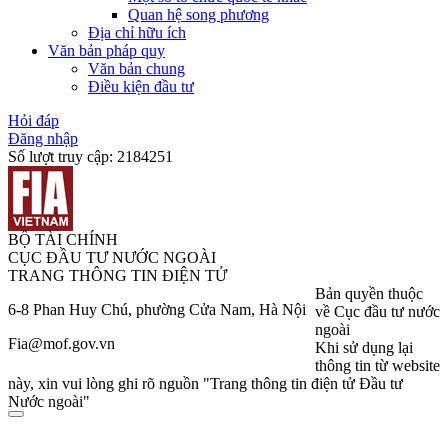
Quan hệ song phương
Địa chỉ hữu ích
Văn bản pháp quy
Văn bản chung
Điều kiện đầu tư
Hỏi đáp
Đăng nhập
Số lượt truy cập:
2184251
BỘ TÀI CHÍNH
CỤC ĐẦU TƯ NƯỚC NGOÀI
TRANG THÔNG TIN ĐIỆN TỬ
Bản quyền thuộc
6-8 Phan Huy Chú, phường Cửa Nam, Hà Nội
về Cục đầu tư nước
ngoài
Fia@mof.gov.vn
Khi sử dụng lại
thông tin từ website
này, xin vui lòng ghi rõ nguồn "Trang thông tin điện tử Đầu tư
Nước ngoài"