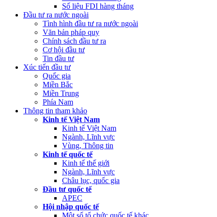
Số liệu FDI hàng tháng
Đầu tư ra nước ngoài
Tình hình đầu tư ra nước ngoài
Văn bản pháp quy
Chính sách đầu tư ra
Cơ hội đầu tư
Tin đầu tư
Xúc tiến đầu tư
Quốc gia
Miền Bắc
Miền Trung
Phía Nam
Thông tin tham khảo
Kinh tế Việt Nam
Kinh tế Việt Nam
Ngành, Lĩnh vực
Vùng, Thông tin
Kinh tế quốc tế
Kinh tế thế giới
Ngành, Lĩnh vực
Châu lục, quốc gia
Đầu tư quốc tế
APEC
Hội nhập quốc tế
Một số tổ chức quốc tế khác