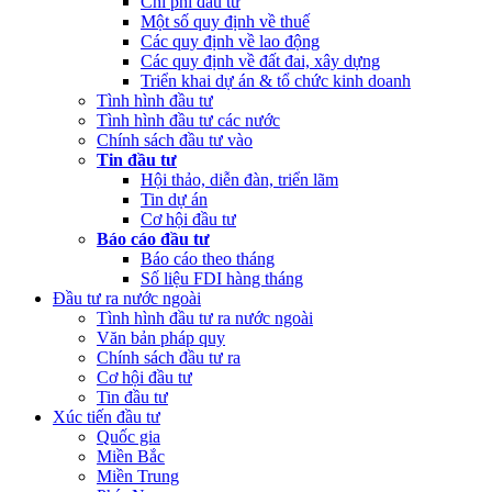
Chi phí đầu tư
Một số quy định về thuế
Các quy định về lao động
Các quy định về đất đai, xây dựng
Triển khai dự án & tổ chức kinh doanh
Tình hình đầu tư
Tình hình đầu tư các nước
Chính sách đầu tư vào
Tin đầu tư
Hội thảo, diễn đàn, triển lãm
Tin dự án
Cơ hội đầu tư
Báo cáo đầu tư
Báo cáo theo tháng
Số liệu FDI hàng tháng
Đầu tư ra nước ngoài
Tình hình đầu tư ra nước ngoài
Văn bản pháp quy
Chính sách đầu tư ra
Cơ hội đầu tư
Tin đầu tư
Xúc tiến đầu tư
Quốc gia
Miền Bắc
Miền Trung