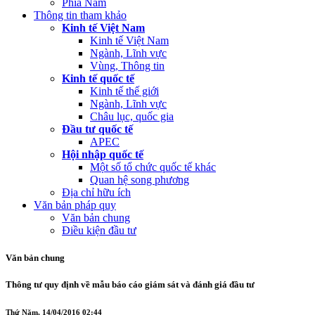
Phía Nam
Thông tin tham khảo
Kinh tế Việt Nam
Kinh tế Việt Nam
Ngành, Lĩnh vực
Vùng, Thông tin
Kinh tế quốc tế
Kinh tế thế giới
Ngành, Lĩnh vực
Châu lục, quốc gia
Đầu tư quốc tế
APEC
Hội nhập quốc tế
Một số tổ chức quốc tế khác
Quan hệ song phương
Địa chỉ hữu ích
Văn bản pháp quy
Văn bản chung
Điều kiện đầu tư
Văn bản chung
Thông tư quy định về mẫu báo cáo giám sát và đánh giá đầu tư
Thứ Năm, 14/04/2016 02:44