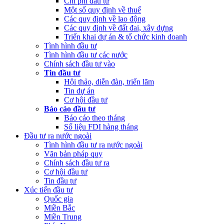
Chi phí đầu tư
Một số quy định về thuế
Các quy định về lao động
Các quy định về đất đai, xây dựng
Triển khai dự án & tổ chức kinh doanh
Tình hình đầu tư
Tình hình đầu tư các nước
Chính sách đầu tư vào
Tin đầu tư
Hội thảo, diễn đàn, triển lãm
Tin dự án
Cơ hội đầu tư
Báo cáo đầu tư
Báo cáo theo tháng
Số liệu FDI hàng tháng
Đầu tư ra nước ngoài
Tình hình đầu tư ra nước ngoài
Văn bản pháp quy
Chính sách đầu tư ra
Cơ hội đầu tư
Tin đầu tư
Xúc tiến đầu tư
Quốc gia
Miền Bắc
Miền Trung