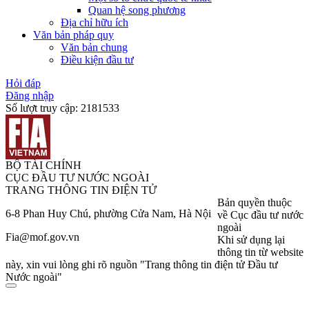
Quan hệ song phương
Địa chỉ hữu ích
Văn bản pháp quy
Văn bản chung
Điều kiện đầu tư
Hỏi đáp
Đăng nhập
Số lượt truy cập:
2181533
BỘ TÀI CHÍNH
CỤC ĐẦU TƯ NƯỚC NGOÀI
TRANG THÔNG TIN ĐIỆN TỬ
Bản quyền thuộc
6-8 Phan Huy Chú, phường Cửa Nam, Hà Nội
về Cục đầu tư nước
ngoài
Fia@mof.gov.vn
Khi sử dụng lại
thông tin từ website
này, xin vui lòng ghi rõ nguồn "Trang thông tin điện tử Đầu tư
Nước ngoài"