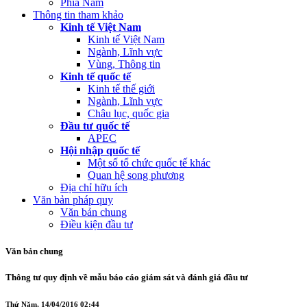
Phía Nam
Thông tin tham khảo
Kinh tế Việt Nam
Kinh tế Việt Nam
Ngành, Lĩnh vực
Vùng, Thông tin
Kinh tế quốc tế
Kinh tế thế giới
Ngành, Lĩnh vực
Châu lục, quốc gia
Đầu tư quốc tế
APEC
Hội nhập quốc tế
Một số tổ chức quốc tế khác
Quan hệ song phương
Địa chỉ hữu ích
Văn bản pháp quy
Văn bản chung
Điều kiện đầu tư
Văn bản chung
Thông tư quy định về mẫu báo cáo giám sát và đánh giá đầu tư
Thứ Năm, 14/04/2016 02:44