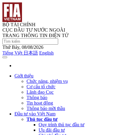
BỘ TÀI CHÍNH
CỤC ĐẦU TƯ NƯỚC NGOÀI
TRANG THÔNG TIN ĐIỆN TỬ
Thứ Bảy, 08/08/2026
Tiếng Việt
日本語
English
Giới thiệu
Chức năng, nhiệm vụ
Cơ cấu tổ chức
Lãnh đạo Cục
Thông báo
Tin hoạt động
Thông báo mời thầu
Đầu tư vào Việt Nam
Thủ tục đầu tư
Quy trình thủ tục đầu tư
Ưu đãi đầu tư