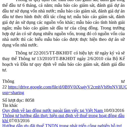
thể đầu tư 6 tháng, cả năm; mẫu báo cáo giám sát, đánh giá dự án
đầu tư sử dụng vốn nhà nước; mẫu báo cáo giám sát, đánh giá dự án
đầu tư theo hình thức đối tác công tư; mẫu báo cáo giám sát, đánh
giá dự án sử dụng các nguồn vốn khác; mẫu báo cáo tình hình giải
ngân; mẫu báo cáo giám sát đầu tư của cộng đồng. Trong trường
hợp dự án có sử dụng nhiều nguồn vốn, trong đó có nguồn vốn của
nhà nước thì các biểu mẫu báo cáo được thực hiện theo dự án sử
dụng vốn nhà nước.
Thông tư 22/2015/TT-BKHĐT có hiệu lực từ ngày ký và sẽ
thay thế Thông tư 13/2010/TT-BKHĐT ngày 2/6/2010 của Bộ Kế
hoạch và Đầu tư quy định về mẫu báo cáo giám sát, đánh giá đầu
tư.
Thông tư
22
https://drive.google.com/file/d/0B9V0iXsajyV2cmhVbl9nNVllU
usp=sharing
Số lượt đọc:
8058
Tin khác
Quy định về lao động nước ngoài làm việc tại Việt Nam
10/03/2016
Thông tư hướng dẫn thực hiện qui định về thuế trong hoạt động dầu
khí
07/03/2016
Hướng dẫn ưu đãi thuế TNDN trong phát triển công nghiệp hỗ trợ