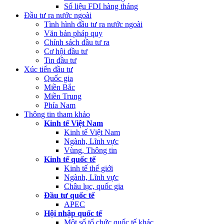
Số liệu FDI hàng tháng
Đầu tư ra nước ngoài
Tình hình đầu tư ra nước ngoài
Văn bản pháp quy
Chính sách đầu tư ra
Cơ hội đầu tư
Tin đầu tư
Xúc tiến đầu tư
Quốc gia
Miền Bắc
Miền Trung
Phía Nam
Thông tin tham khảo
Kinh tế Việt Nam
Kinh tế Việt Nam
Ngành, Lĩnh vực
Vùng, Thông tin
Kinh tế quốc tế
Kinh tế thế giới
Ngành, Lĩnh vực
Châu lục, quốc gia
Đầu tư quốc tế
APEC
Hội nhập quốc tế
Một số tổ chức quốc tế khác