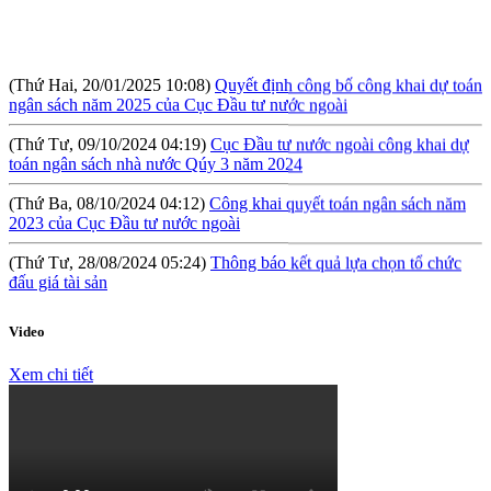
(Thứ Hai, 20/01/2025 10:08)
Quyết định công bố công khai dự toán
ngân sách năm 2025 của Cục Đầu tư nước ngoài
(Thứ Tư, 09/10/2024 04:19)
Cục Đầu tư nước ngoài công khai dự
toán ngân sách nhà nước Qúy 3 năm 2024
(Thứ Ba, 08/10/2024 04:12)
Công khai quyết toán ngân sách năm
2023 của Cục Đầu tư nước ngoài
(Thứ Tư, 28/08/2024 05:24)
Thông báo kết quả lựa chọn tổ chức
đấu giá tài sản
(Thứ Sáu, 09/08/2024 10:57)
Hội thảo: Cơ chế khuyến khích đầu tư
lớn (RIGI): Mục tiêu, phạm vi và thực hiện
Video
(Thứ Năm, 04/04/2024 10:17)
Báo cáo tình hình công khai ngân
Xem chi tiết
sách Quý I năm 2024
(Thứ Tư, 31/01/2024 09:04)
Lấy ý kiến đối với Dự thảo Nghị định
quy định về việc thành lập, quản lý và sử dụng Quỹ hỗ trợ đầu tư
(Thứ Hai, 09/10/2023 03:45)
Quyết định về việc công bố công khai