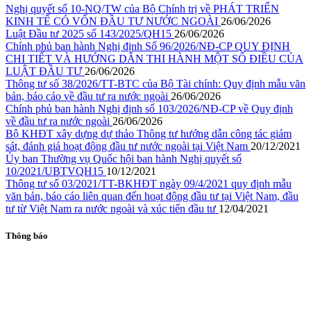
Nghị quyết số 10-NQ/TW của Bộ Chính trị về PHÁT TRIỂN
KINH TẾ CÓ VỐN ĐẦU TƯ NƯỚC NGOÀI
26/06/2026
Luật Đầu tư 2025 số 143/2025/QH15
26/06/2026
Chính phủ ban hành Nghị định Số 96/2026/NĐ-CP QUY ĐỊNH
CHI TIẾT VÀ HƯỚNG DẪN THI HÀNH MỘT SỐ ĐIỀU CỦA
LUẬT ĐẦU TƯ
26/06/2026
Thông tư số 38/2026/TT-BTC của Bộ Tài chính: Quy định mẫu văn
bản, báo cáo về đầu tư ra nước ngoài
26/06/2026
Chính phủ ban hành Nghị định số 103/2026/NĐ-CP về Quy định
về đầu tư ra nước ngoài
26/06/2026
Bộ KHĐT xây dựng dự thảo Thông tư hướng dẫn công tác giám
sát, đánh giá hoạt động đầu tư nước ngoài tại Việt Nam
20/12/2021
Ủy ban Thường vụ Quốc hội ban hành Nghị quyết số
10/2021/UBTVQH15
10/12/2021
Thông tư số 03/2021/TT-BKHĐT ngày 09/4/2021 quy định mẫu
văn bản, báo cáo liên quan đến hoạt động đầu tư tại Việt Nam, đầu
tư từ Việt Nam ra nước ngoài và xúc tiến đầu tư
12/04/2021
Thông báo