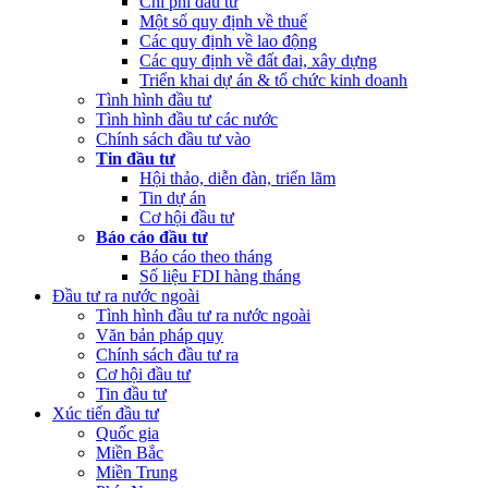
Chi phí đầu tư
Một số quy định về thuế
Các quy định về lao động
Các quy định về đất đai, xây dựng
Triển khai dự án & tổ chức kinh doanh
Tình hình đầu tư
Tình hình đầu tư các nước
Chính sách đầu tư vào
Tin đầu tư
Hội thảo, diễn đàn, triển lãm
Tin dự án
Cơ hội đầu tư
Báo cáo đầu tư
Báo cáo theo tháng
Số liệu FDI hàng tháng
Đầu tư ra nước ngoài
Tình hình đầu tư ra nước ngoài
Văn bản pháp quy
Chính sách đầu tư ra
Cơ hội đầu tư
Tin đầu tư
Xúc tiến đầu tư
Quốc gia
Miền Bắc
Miền Trung