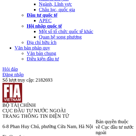
Ngành, Lĩnh vực
Châu lục, quốc gia
Đầu tư quốc tế
APEC
Hội nhập quốc tế
Một số tổ chức quốc tế khác
Quan hệ song phương
Địa chỉ hữu ích
Văn bản pháp quy
Văn bản chung
Điều kiện đầu tư
Hỏi đáp
Đăng nhập
Số lượt truy cập:
2182693
BỘ TÀI CHÍNH
CỤC ĐẦU TƯ NƯỚC NGOÀI
TRANG THÔNG TIN ĐIỆN TỬ
Bản quyền thuộc
6-8 Phan Huy Chú, phường Cửa Nam, Hà Nội
về Cục đầu tư nước
ngoài