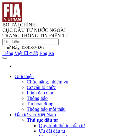
BỘ TÀI CHÍNH
CỤC ĐẦU TƯ NƯỚC NGOÀI
TRANG THÔNG TIN ĐIỆN TỬ
Thứ Bảy, 08/08/2026
Tiếng Việt
日本語
English
Giới thiệu
Chức năng, nhiệm vụ
Cơ cấu tổ chức
Lãnh đạo Cục
Thông báo
Tin hoạt động
Thông báo mời thầu
Đầu tư vào Việt Nam
Thủ tục đầu tư
Quy trình thủ tục đầu tư
Ưu đãi đầu tư