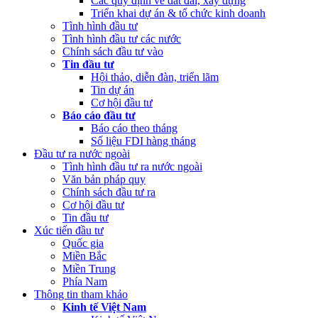
Các quy định về đất đai, xây dựng
Triển khai dự án & tổ chức kinh doanh
Tình hình đầu tư
Tình hình đầu tư các nước
Chính sách đầu tư vào
Tin đầu tư
Hội thảo, diễn đàn, triển lãm
Tin dự án
Cơ hội đầu tư
Báo cáo đầu tư
Báo cáo theo tháng
Số liệu FDI hàng tháng
Đầu tư ra nước ngoài
Tình hình đầu tư ra nước ngoài
Văn bản pháp quy
Chính sách đầu tư ra
Cơ hội đầu tư
Tin đầu tư
Xúc tiến đầu tư
Quốc gia
Miền Bắc
Miền Trung
Phía Nam
Thông tin tham khảo
Kinh tế Việt Nam