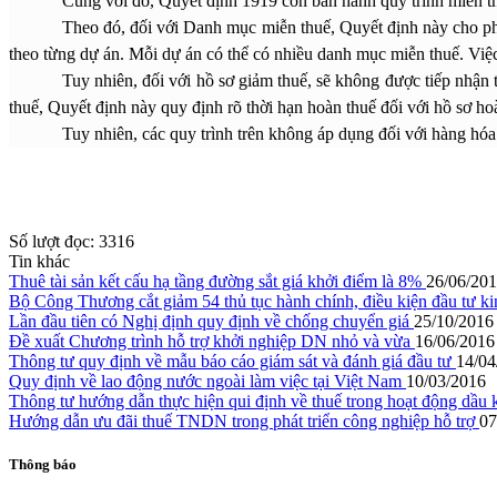
Cùng với đó,
Quyết định 1919
còn ban hành quy trình miễn th
Theo đó, đối với Danh mục miễn thuế, Quyết định này cho ph
theo từng dự án. Mỗi dự án có thể có nhiều danh mục miễn thuế. Việc
Tuy nhiên, đối với hồ sơ giảm thuế, sẽ không được tiếp nhận
thuế, Quyết định này quy định rõ thời hạn hoàn thuế đối với hồ sơ hoàn
Tuy nhiên, các quy trình trên không áp dụng đối với hàng hó
Số lượt đọc:
3316
Tin khác
Thuê tài sản kết cấu hạ tầng đường sắt giá khởi điểm là 8%
26/06/20
Bộ Công Thương cắt giảm 54 thủ tục hành chính, điều kiện đầu tư k
Lần đầu tiên có Nghị định quy định về chống chuyển giá
25/10/2016
Đề xuất Chương trình hỗ trợ khởi nghiệp DN nhỏ và vừa
16/06/2016
Thông tư quy định về mẫu báo cáo giám sát và đánh giá đầu tư
14/04
Quy định về lao động nước ngoài làm việc tại Việt Nam
10/03/2016
Thông tư hướng dẫn thực hiện qui định về thuế trong hoạt động dầu 
Hướng dẫn ưu đãi thuế TNDN trong phát triển công nghiệp hỗ trợ
07
Thông báo