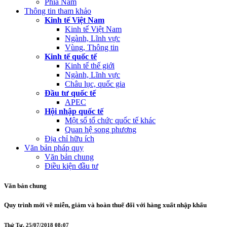
Phía Nam
Thông tin tham khảo
Kinh tế Việt Nam
Kinh tế Việt Nam
Ngành, Lĩnh vực
Vùng, Thông tin
Kinh tế quốc tế
Kinh tế thế giới
Ngành, Lĩnh vực
Châu lục, quốc gia
Đầu tư quốc tế
APEC
Hội nhập quốc tế
Một số tổ chức quốc tế khác
Quan hệ song phương
Địa chỉ hữu ích
Văn bản pháp quy
Văn bản chung
Điều kiện đầu tư
Văn bản chung
Quy trình mới về miễn, giảm và hoàn thuế đối với hàng xuất nhập khẩu
Thứ Tư, 25/07/2018 08:07