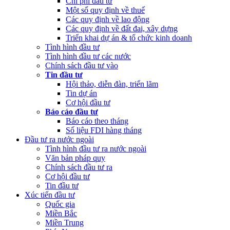
Chi phí đầu tư
Một số quy định về thuế
Các quy định về lao động
Các quy định về đất đai, xây dựng
Triển khai dự án & tổ chức kinh doanh
Tình hình đầu tư
Tình hình đầu tư các nước
Chính sách đầu tư vào
Tin đầu tư
Hội thảo, diễn đàn, triển lãm
Tin dự án
Cơ hội đầu tư
Báo cáo đầu tư
Báo cáo theo tháng
Số liệu FDI hàng tháng
Đầu tư ra nước ngoài
Tình hình đầu tư ra nước ngoài
Văn bản pháp quy
Chính sách đầu tư ra
Cơ hội đầu tư
Tin đầu tư
Xúc tiến đầu tư
Quốc gia
Miền Bắc
Miền Trung