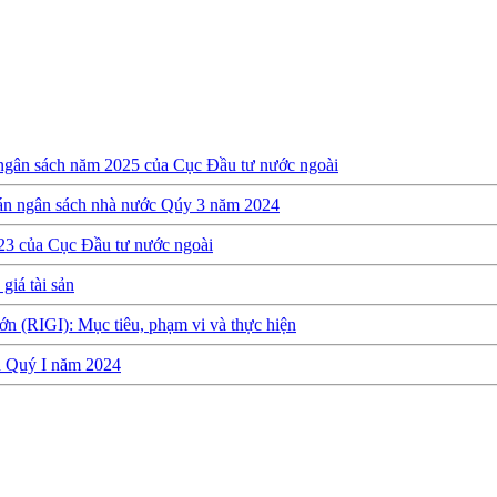
 ngân sách năm 2025 của Cục Đầu tư nước ngoài
oán ngân sách nhà nước Qúy 3 năm 2024
23 của Cục Đầu tư nước ngoài
giá tài sản
ớn (RIGI): Mục tiêu, phạm vi và thực hiện
ch Quý I năm 2024
y định về việc thành lập, quản lý và sử dụng Quỹ hỗ trợ đầu tư
quyết toán ngân sách năm 2022 của Cục Đầu tư nước ngoài
h Quý 3 năm 2023