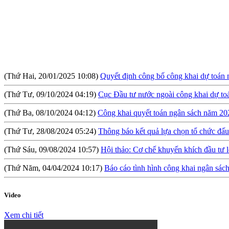
(Thứ Hai, 20/01/2025 10:08)
Quyết định công bố công khai dự toán
(Thứ Tư, 09/10/2024 04:19)
Cục Đầu tư nước ngoài công khai dự t
(Thứ Ba, 08/10/2024 04:12)
Công khai quyết toán ngân sách năm 20
(Thứ Tư, 28/08/2024 05:24)
Thông báo kết quả lựa chọn tổ chức đấu 
(Thứ Sáu, 09/08/2024 10:57)
Hội thảo: Cơ chế khuyến khích đầu tư l
(Thứ Năm, 04/04/2024 10:17)
Báo cáo tình hình công khai ngân sá
(Thứ Tư, 31/01/2024 09:04)
Lấy ý kiến đối với Dự thảo Nghị định qu
(Thứ Hai, 09/10/2023 03:45)
Quyết định về việc công bố công khai 
Video
(Thứ Hai, 09/10/2023 03:45)
Báo cáo tình hình công khai ngân sác
Xem chi tiết