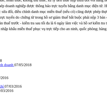
uế; hoàn thuế, không thu thuế; xử lý tiền thuế nộp thừa đối với hàng 
ép doanh nghiệp được thông báo trực tuyến bằng danh mục điện tử. Hệ 
 sửa đổi, điều chỉnh danh mục miễn thuế (nếu có) cũng được phép thực 
 trực tuyến do chứng từ trong hồ sơ giảm thuế bắt buộc phải nộp 3 bả
 thuế trước - kiểm tra sau tối đa là 6 ngày làm việc và hồ sơ kiểm tra 
a nhập khẩu miễn thuế phục vụ trực tiếp cho an ninh, quốc phòng; hàn
18
inh doanh
07/05/2018
/2016
khí
07/03/2016
/03/2016