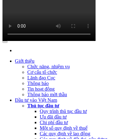
(Thứ Ba, 04/07/2023 05:29)
Báo cáo tình hình công khai ngân sách
(Thứ Tư, 12/04/2023 03:20)
Thực hiện công khai báo cáo tình hìn
(Thứ Ba, 21/03/2023 04:55)
Công khai quyết toán NSNN năm 2022 củ
(Thứ Hai, 20/03/2023 05:26)
Báo cáo tình hình thực hiện dự toán 
(Thứ Hai, 20/03/2023 05:17)
Công bố công khai quyết toán ngân sác
(Thứ Sáu, 24/02/2023 05:43)
Việt Nam, Bỉ thúc đẩy hợp tác đổi mới 
Giới thiệu
Chức năng, nhiệm vụ
Cơ cấu tổ chức
Lãnh đạo Cục
Thông báo
Tin hoạt động
Thông báo mời thầu
Đầu tư vào Việt Nam
Thủ tục đầu tư
Quy trình thủ tục đầu tư
Ưu đãi đầu tư
Chi phí đầu tư
Một số quy định về thuế
Các quy định về lao động