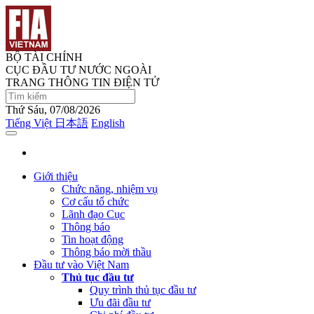
BỘ TÀI CHÍNH
CỤC ĐẦU TƯ NƯỚC NGOÀI
TRANG THÔNG TIN ĐIỆN TỬ
Thứ Sáu, 07/08/2026
Tiếng Việt
日本語
English
Giới thiệu
Chức năng, nhiệm vụ
Cơ cấu tổ chức
Lãnh đạo Cục
Thông báo
Tin hoạt động
Thông báo mời thầu
Đầu tư vào Việt Nam
Thủ tục đầu tư
Quy trình thủ tục đầu tư
Ưu đãi đầu tư