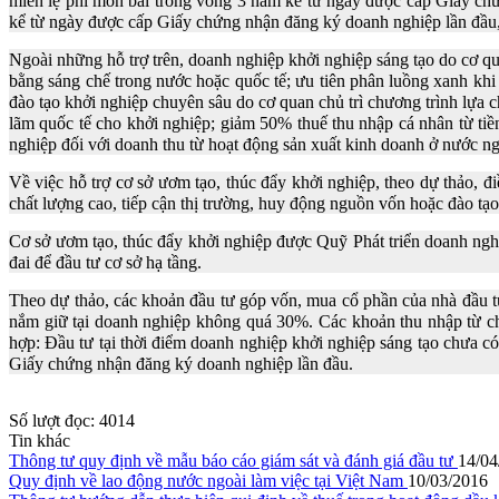
miễn lệ phí môn bài trong vòng 3 năm kể từ ngày được cấp Giấy chứ
kể từ ngày được cấp Giấy chứng nhận đăng ký doanh nghiệp lần đầu, 
Ngoài những hỗ trợ trên, doanh nghiệp khởi nghiệp sáng tạo do cơ qu
bằng sáng chế trong nước hoặc quốc tế; ưu tiên phân luồng xanh khi
đào tạo khởi nghiệp chuyên sâu do cơ quan chủ trì chương trình lựa 
lãm quốc tế cho khởi nghiệp; giảm 50% thuế thu nhập cá nhân từ tiề
nghiệp đối với doanh thu từ hoạt động sản xuất kinh doanh ở nước ng
Về việc hỗ trợ cơ sở ươm tạo, thúc đẩy khởi nghiệp, theo dự thảo, đ
chất lượng cao, tiếp cận thị trường, huy động nguồn vốn hoặc đào tạo
Cơ sở ươm tạo, thúc đẩy khởi nghiệp được Quỹ Phát triển doanh nghi
đai để đầu tư cơ sở hạ tầng.
Theo dự thảo, các khoản đầu tư góp vốn, mua cổ phần của nhà đầu tư 
nắm giữ tại doanh nghiệp không quá 30%. Các khoản thu nhập từ c
hợp: Đầu tư tại thời điểm doanh nghiệp khởi nghiệp sáng tạo chưa c
Giấy chứng nhận đăng ký doanh nghiệp lần đầu.
Số lượt đọc:
4014
Tin khác
Thông tư quy định về mẫu báo cáo giám sát và đánh giá đầu tư
14/04
Quy định về lao động nước ngoài làm việc tại Việt Nam
10/03/2016