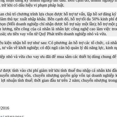
ng nhận đăng ký doanh nghiệp lần đầu. Bên cạnh đó, doanh nghiệp nh
trừ khi có dấu hiệu vi phạm pháp luật.
an chủ trì chương trình lựa chọn được hỗ trợ tư vấn, lập hồ sơ đăng ký
 làm thủ tục xuất nhập khẩu. Bên cạnh đó, hỗ trợ tối đa 50% kinh phí 
chọn (Mỗi doanh nghiệp chỉ nhận được hỗ trợ này một lần); hỗ trợ một p
n lương, tiền công của cá nhân là nhân lực công nghệ cao làm việc tr
oài; ưu tiên vay vốn từ Quỹ Phát triển doanh nghiệp nhỏ và vừa.
iều kiện nhận hỗ trợ như sau: Có phương án hỗ trợ các tổ chức, cá nhâ
, tư vấn về khởi nghiệp; có đội ngũ cán bộ quản lý đủ năng lực, kinh n
ệp nhỏ và vừa cho vay ưu đãi để mua sắm các thiết bị dùng chung để t
được tính vào chi phí giảm trừ khi tính thuế thu nhập cá nhân khi đầ
huyển nhượng vốn, chuyển nhượng quyền góp vốn tại doanh nghiệp khở
ó lợi nhuận tính thuế; thời gian đầu tư trên 2 năm; chuyển nhượng tro
/2016