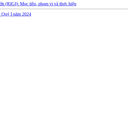
ch Quý I năm 2024
y định về việc thành lập, quản lý và sử dụng Quỹ hỗ trợ đầu tư
quyết toán ngân sách năm 2022 của Cục Đầu tư nước ngoài
h Quý 3 năm 2023
 Quý 2 năm 2023
h thực hiện dự toán NSNN Quý 1 năm 2023
a Ban Quản lý dự án Nâng cấp và phát triển Hệ thống thông tin quốc
NSNN Quý 4 và cả năm 2022
h nhà nước năm 2022 cùa Trung tâm Xúc tiến đầu tư phía Bắc
sáng tạo