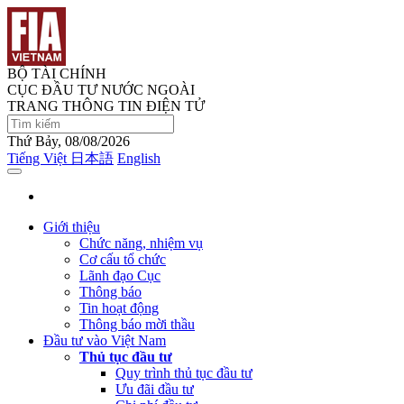
BỘ TÀI CHÍNH
CỤC ĐẦU TƯ NƯỚC NGOÀI
TRANG THÔNG TIN ĐIỆN TỬ
Thứ Bảy, 08/08/2026
Tiếng Việt
日本語
English
Giới thiệu
Chức năng, nhiệm vụ
Cơ cấu tổ chức
Lãnh đạo Cục
Thông báo
Tin hoạt động
Thông báo mời thầu
Đầu tư vào Việt Nam
Thủ tục đầu tư
Quy trình thủ tục đầu tư
Ưu đãi đầu tư