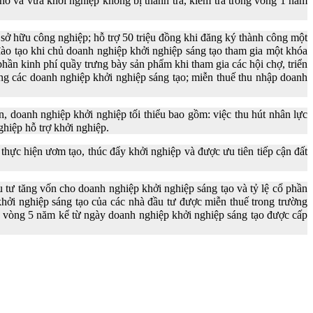
ỏ và vừa khởi nghiệp không bị thanh tra, kiểm tra trong vòng 1 năm
 sở hữu công nghiệp; hỗ trợ 50 triệu đồng khi đăng ký thành công một
đào tạo khi chủ doanh nghiệp khởi nghiệp sáng tạo tham gia một khóa
hần kinh phí quầy trưng bày sản phẩm khi tham gia các hội chợ, triển
ong các doanh nghiệp khởi nghiệp sáng tạo; miễn thuế thu nhập doanh
n, doanh nghiệp khởi nghiệp tối thiểu bao gồm: việc thu hút nhân lực
ghiệp hỗ trợ khởi nghiệp.
hực hiện ươm tạo, thúc đẩy khởi nghiệp và được ưu tiên tiếp cận đất
u tư tăng vốn cho doanh nghiệp khởi nghiệp sáng tạo và tỷ lệ cổ phần
i nghiệp sáng tạo của các nhà đầu tư được miễn thuế trong trường
ng vòng 5 năm kể từ ngày doanh nghiệp khởi nghiệp sáng tạo được cấp