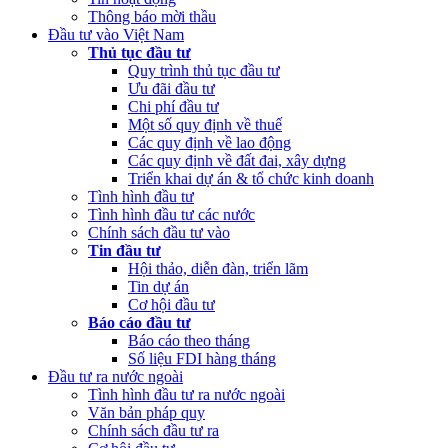
Thông báo mời thầu
Đầu tư vào Việt Nam
Thủ tục đầu tư
Quy trình thủ tục đầu tư
Ưu đãi đầu tư
Chi phí đầu tư
Một số quy định về thuế
Các quy định về lao động
Các quy định về đất đai, xây dựng
Triển khai dự án & tổ chức kinh doanh
Tình hình đầu tư
Tình hình đầu tư các nước
Chính sách đầu tư vào
Tin đầu tư
Hội thảo, diễn đàn, triển lãm
Tin dự án
Cơ hội đầu tư
Báo cáo đầu tư
Báo cáo theo tháng
Số liệu FDI hàng tháng
Đầu tư ra nước ngoài
Tình hình đầu tư ra nước ngoài
Văn bản pháp quy
Chính sách đầu tư ra