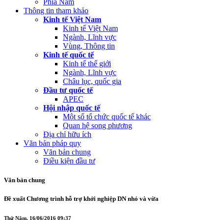
Phía Nam
Thông tin tham khảo
Kinh tế Việt Nam
Kinh tế Việt Nam
Ngành, Lĩnh vực
Vùng, Thông tin
Kinh tế quốc tế
Kinh tế thế giới
Ngành, Lĩnh vực
Châu lục, quốc gia
Đầu tư quốc tế
APEC
Hội nhập quốc tế
Một số tổ chức quốc tế khác
Quan hệ song phương
Địa chỉ hữu ích
Văn bản pháp quy
Văn bản chung
Điều kiện đầu tư
Văn bản chung
Đề xuất Chương trình hỗ trợ khởi nghiệp DN nhỏ và vừa
Thứ Năm, 16/06/2016 09:37