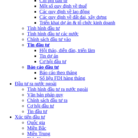
Chi phí đầu tư
Một số quy định về thuế
Các quy định về lao động
Các quy định về đất đai, xây dựng
Triển khai dự án & tổ chức kinh doanh
Tình hình đầu tư
Tình hình đầu tư các nước
Chính sách đầu tư vào
Tin đầu tư
Hội thảo, diễn đàn, triển lãm
Tin dự án
Cơ hội đầu tư
Báo cáo đầu tư
Báo cáo theo tháng
Số liệu FDI hàng tháng
Đầu tư ra nước ngoài
Tình hình đầu tư ra nước ngoài
Văn bản pháp quy
Chính sách đầu tư ra
Cơ hội đầu tư
Tin đầu tư
Xúc tiến đầu tư
Quốc gia
Miền Bắc
Miền Trung