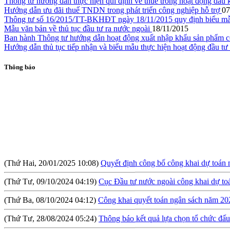
Thông tư hướng dẫn thực hiện qui định về thuế trong hoạt động dầu 
Hướng dẫn ưu đãi thuế TNDN trong phát triển công nghiệp hỗ trợ
07
Thông tư số 16/2015/TT-BKHĐT ngày 18/11/2015 quy định biểu mẫu t
Mẫu văn bản về thủ tục đầu tư ra nước ngoài
18/11/2015
Ban hành Thông tư hướng dẫn hoạt động xuất nhập khẩu sản phẩm c
Hướng dẫn thủ tục tiếp nhận và biểu mẫu thực hiện hoạt động đầu t
Thông báo
(Thứ Hai, 20/01/2025 10:08)
Quyết định công bố công khai dự toán
(Thứ Tư, 09/10/2024 04:19)
Cục Đầu tư nước ngoài công khai dự t
(Thứ Ba, 08/10/2024 04:12)
Công khai quyết toán ngân sách năm 20
(Thứ Tư, 28/08/2024 05:24)
Thông báo kết quả lựa chọn tổ chức đấu 
(Thứ Sáu, 09/08/2024 10:57)
Hội thảo: Cơ chế khuyến khích đầu tư l