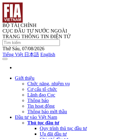
BỘ TÀI CHÍNH
CỤC ĐẦU TƯ NƯỚC NGOÀI
TRANG THÔNG TIN ĐIỆN TỬ
Thứ Sáu, 07/08/2026
Tiếng Việt
日本語
English
Giới thiệu
Chức năng, nhiệm vụ
Cơ cấu tổ chức
Lãnh đạo Cục
Thông báo
Tin hoạt động
Thông báo mời thầu
Đầu tư vào Việt Nam
Thủ tục đầu tư
Quy trình thủ tục đầu tư
Ưu đãi đầu tư