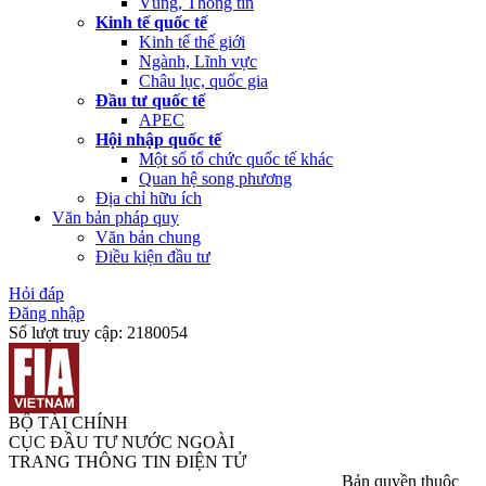
Vùng, Thông tin
Kinh tế quốc tế
Kinh tế thế giới
Ngành, Lĩnh vực
Châu lục, quốc gia
Đầu tư quốc tế
APEC
Hội nhập quốc tế
Một số tổ chức quốc tế khác
Quan hệ song phương
Địa chỉ hữu ích
Văn bản pháp quy
Văn bản chung
Điều kiện đầu tư
Hỏi đáp
Đăng nhập
Số lượt truy cập:
2180054
BỘ TÀI CHÍNH
CỤC ĐẦU TƯ NƯỚC NGOÀI
TRANG THÔNG TIN ĐIỆN TỬ
Bản quyền thuộc