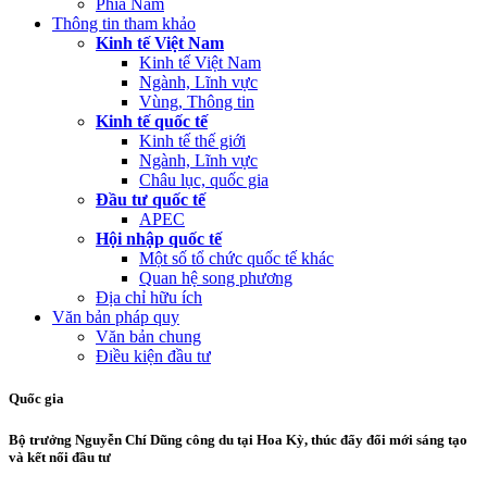
Phía Nam
Thông tin tham khảo
Kinh tế Việt Nam
Kinh tế Việt Nam
Ngành, Lĩnh vực
Vùng, Thông tin
Kinh tế quốc tế
Kinh tế thế giới
Ngành, Lĩnh vực
Châu lục, quốc gia
Đầu tư quốc tế
APEC
Hội nhập quốc tế
Một số tổ chức quốc tế khác
Quan hệ song phương
Địa chỉ hữu ích
Văn bản pháp quy
Văn bản chung
Điều kiện đầu tư
Quốc gia
Bộ trưởng Nguyễn Chí Dũng công du tại Hoa Kỳ, thúc đẩy đổi mới sáng tạo
và kết nối đầu tư