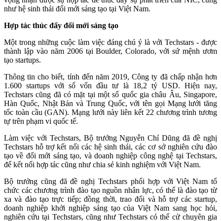
như hệ sinh thái đổi mới sáng tạo tại Việt Nam.
Hợp tác thúc đẩy đổi mới sáng tạo
Một trong những cuộc làm việc đáng chú ý
là với Techstars - được
thành lập vào năm 2006 tại Boulder, Colorado, với sứ mệnh ươm
tạo startups.
Thông tin cho biết, tính đến năm 2019, Công ty đã chấp nhận hơn
1.600 startups với số vốn đầu tư là 18,2 tỷ USD. Hiện nay,
Techstars cũng đã có mặt tại một số quốc gia châu Âu, Singapore,
Hàn Quốc, Nhật Bản và Trung Quốc, với tên gọi Mạng lưới tăng
tốc toàn cầu (GAN). Mạng lưới này liên kết 22 chương trình tương
tự trên phạm vi quốc tế.
Làm việc với Techstars, Bộ trưởng Nguyễn Chí Dũng đã đề nghị
Techstars hỗ trợ kết nối các hệ sinh thái, các cơ sở nghiên cứu đào
tạo về đổi mới sáng tạo, và doanh nghiệp công nghệ tại Techstars,
để kết nối hợp tác cũng như chia sẻ kinh nghiệm với Việt Nam.
Bộ trưởng cũng đã đề nghị Techstars phối hợp với Việt Nam tổ
chức các chương trình đào tạo nguồn nhân lực, có thể là đào tạo từ
xa và đào tạo trực tiếp; đồng thời, trao đổi và hỗ trợ các startup,
doanh nghiệp khởi nghiệp sáng tạo của Việt Nam sang học hỏi,
nghiên cứu tại Techstars, cũng như Techstars có thể cử chuyên gia