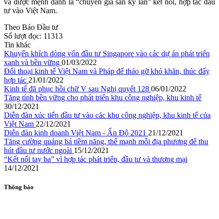
và được mệnh danh là “chuyên gia săn kỳ lân” kết nối, hợp tác đầu
tư vào Việt Nam.
Theo Báo Đầu tư
Số lượt đọc:
11313
Tin khác
Khuyến khích dòng vốn đầu tư Singapore vào các dự án phát triển
xanh và bền vững
01/03/2022
Đối thoại kinh tế Việt Nam và Pháp để tháo gỡ khó khăn, thúc đẩy
hợp tác
21/01/2022
Kinh tế đã phục hồi chữ V sau Nghị quyết 128
06/01/2022
Tăng tính bền vững cho phát triển khu công nghiệp, khu kinh tế
30/12/2021
Diễn đàn xúc tiến đầu tư vào các khu công nghiệp, khu kinh tế của
Việt Nam
22/12/2021
Diễn đàn kinh doanh Việt Nam - Ấn Độ 2021
21/12/2021
Tăng cường quảng bá tiềm năng, thế mạnh mỗi địa phương để thu
hút đầu tư nước ngoài
15/12/2021
“Kết nối tay ba” vì hợp tác phát triển, đầu tư và thương mại
14/12/2021
Thông báo