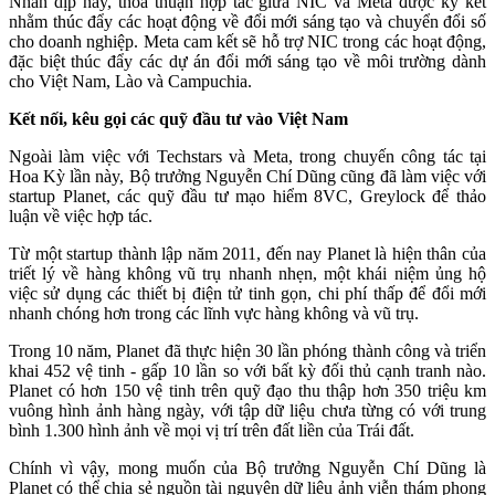
Nhân dịp này, thỏa thuận hợp tác giữa NIC và Meta được ký kết
nhằm thúc đẩy các hoạt động về đổi mới sáng tạo và chuyển đổi số
cho doanh nghiệp. Meta cam kết sẽ hỗ trợ NIC trong các hoạt động,
đặc biệt thúc đẩy các dự án đổi mới sáng tạo về môi trường dành
cho Việt
Nam,
Lào và Campuchia.
Kết
nối, kêu gọi các quỹ đầu tư vào Việt Nam
Ngoài làm việc với Techstars và Meta, trong chuyến công tác tại
Hoa Kỳ lần này, Bộ trưởng Nguyễn Chí Dũng cũng đã làm việc với
startup Planet, các quỹ đầu tư mạo hiểm 8VC, Greylock để thảo
luận về việc hợp tác.
Từ một startup thành lập năm 2011, đến nay Planet là hiện thân của
triết lý về hàng không vũ trụ nhanh nhẹn, một khái niệm ủng hộ
việc sử dụng các thiết bị điện tử tinh gọn, chi phí thấp để đổi mới
nhanh chóng hơn trong các lĩnh vực hàng không và vũ trụ.
Trong 10 năm, Planet đã thực hiện 30 lần phóng thành công và triển
khai 452 vệ tinh - gấp 10 lần so với bất kỳ đối thủ cạnh tranh nào.
Planet có hơn 150 vệ tinh trên quỹ đạo thu thập hơn 350 triệu km
vuông hình ảnh hàng ngày, với tập dữ liệu chưa từng có với trung
bình 1.300 hình ảnh về mọi vị trí trên đất liền của Trái đất.
Chính vì vậy, mong muốn của Bộ trưởng Nguyễn Chí Dũng là
Planet có thể chia sẻ nguồn tài nguyên dữ liệu ảnh viễn thám phong