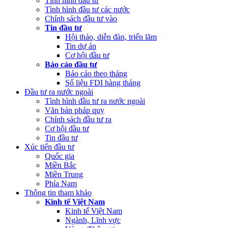
Tình hình đầu tư
Tình hình đầu tư các nước
Chính sách đầu tư vào
Tin đầu tư
Hội thảo, diễn đàn, triển lãm
Tin dự án
Cơ hội đầu tư
Báo cáo đầu tư
Báo cáo theo tháng
Số liệu FDI hàng tháng
Đầu tư ra nước ngoài
Tình hình đầu tư ra nước ngoài
Văn bản pháp quy
Chính sách đầu tư ra
Cơ hội đầu tư
Tin đầu tư
Xúc tiến đầu tư
Quốc gia
Miền Bắc
Miền Trung
Phía Nam
Thông tin tham khảo
Kinh tế Việt Nam
Kinh tế Việt Nam
Ngành, Lĩnh vực