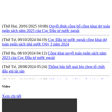
(Thứ Hai, 20/01/2025 10:08)
Quyết định công bố công khai dự toán
ngân sách năm 2025 của Cục Đầu tư nước ngoài
(Thứ Tư, 09/10/2024 04:19)
Cục Đầu tư nước ngoài công khai dự
toán ngân sách nhà nước Qúy 3 năm 2024
(Thứ Ba, 08/10/2024 04:12)
Công khai quyết toán ngân sách năm
2023 của Cục Đầu tư nước ngoài
(Thứ Tư, 28/08/2024 05:24)
Thông báo kết quả lựa chọn tổ chức
đấu giá tài sản
(Thứ Sáu, 09/08/2024 10:57)
Hội thảo: Cơ chế khuyến khích đầu tư
lớn (RIGI): Mục tiêu, phạm vi và thực hiện
Video
(Thứ Năm, 04/04/2024 10:17)
Báo cáo tình hình công khai ngân
sách Quý I năm 2024
Xem chi tiết
(Thứ Tư, 31/01/2024 09:04)
Lấy ý kiến đối với Dự thảo Nghị định
quy định về việc thành lập, quản lý và sử dụng Quỹ hỗ trợ đầu tư