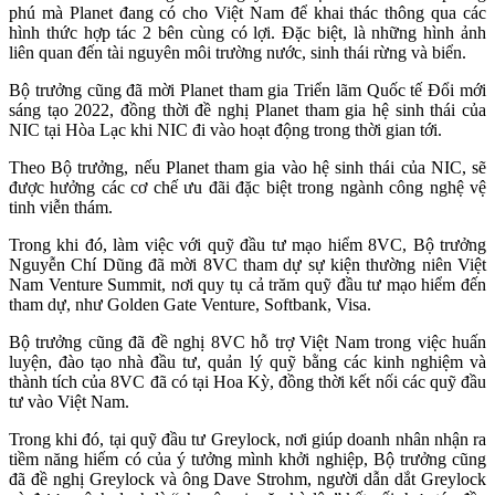
phú mà Planet đang có cho Việt Nam để khai thác thông qua các
hình thức hợp tác 2 bên cùng có lợi. Đặc biệt, là những hình ảnh
liên quan đến tài nguyên môi trường nước, sinh thái rừng và biển.
Bộ trưởng cũng đã mời Planet tham gia Triển lãm Quốc tế Đổi mới
sáng tạo 2022, đồng thời đề nghị Planet tham gia hệ sinh thái của
NIC tại Hòa Lạc khi NIC đi vào hoạt động trong thời gian tới.
Theo Bộ trưởng, nếu Planet tham gia vào hệ sinh thái của NIC, sẽ
được hưởng các cơ chế ưu đãi đặc biệt trong ngành công nghệ vệ
tinh viễn thám.
Trong khi đó, làm việc với quỹ đầu tư mạo hiểm 8VC, Bộ trưởng
Nguyễn Chí Dũng đã mời 8VC tham dự sự kiện thường niên Việt
Nam Venture Summit, nơi quy tụ cả trăm quỹ đầu tư mạo hiểm đến
tham dự, như Golden Gate Venture, Softbank, Visa
.
Bộ trưởng cũng đã đề nghị 8VC hỗ trợ Việt Nam trong việc huấn
luyện, đào tạo nhà đầu tư, quản lý quỹ bằng các kinh nghiệm và
thành tích của 8VC đã có tại Hoa Kỳ, đồng thời kết nối các quỹ đầu
tư vào Việt Nam.
Trong khi đó, tại quỹ đầu tư Greylock, nơi giúp doanh nhân nhận ra
tiềm năng hiếm có của ý tưởng mình khởi nghiệp, Bộ trưởng cũng
đã đề nghị Greylock và ông Dave Strohm, người dẫn dắt Greylock