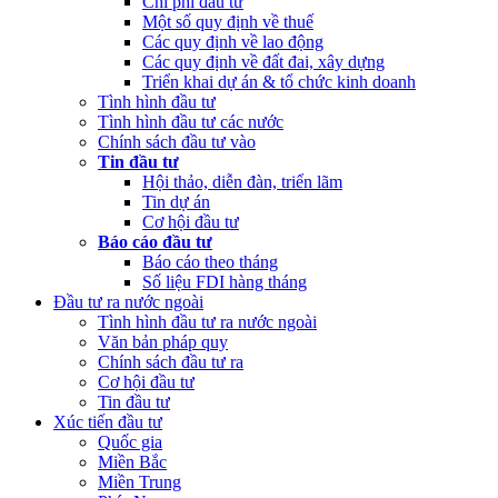
Chi phí đầu tư
Một số quy định về thuế
Các quy định về lao động
Các quy định về đất đai, xây dựng
Triển khai dự án & tổ chức kinh doanh
Tình hình đầu tư
Tình hình đầu tư các nước
Chính sách đầu tư vào
Tin đầu tư
Hội thảo, diễn đàn, triển lãm
Tin dự án
Cơ hội đầu tư
Báo cáo đầu tư
Báo cáo theo tháng
Số liệu FDI hàng tháng
Đầu tư ra nước ngoài
Tình hình đầu tư ra nước ngoài
Văn bản pháp quy
Chính sách đầu tư ra
Cơ hội đầu tư
Tin đầu tư
Xúc tiến đầu tư
Quốc gia
Miền Bắc
Miền Trung