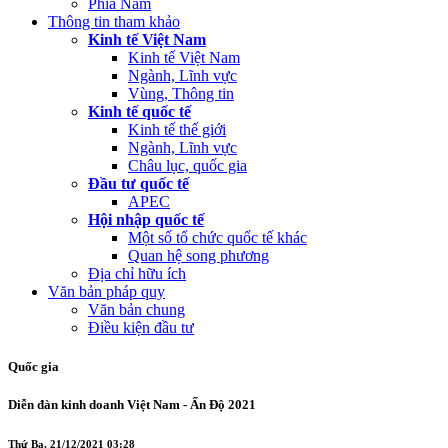
Phía Nam
Thông tin tham khảo
Kinh tế Việt Nam
Kinh tế Việt Nam
Ngành, Lĩnh vực
Vùng, Thông tin
Kinh tế quốc tế
Kinh tế thế giới
Ngành, Lĩnh vực
Châu lục, quốc gia
Đầu tư quốc tế
APEC
Hội nhập quốc tế
Một số tổ chức quốc tế khác
Quan hệ song phương
Địa chỉ hữu ích
Văn bản pháp quy
Văn bản chung
Điều kiện đầu tư
Quốc gia
Diễn đàn kinh doanh Việt Nam - Ấn Độ 2021
Thứ Ba, 21/12/2021 03:28