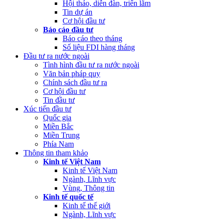
Hội thảo, diễn đàn, triển lãm
Tin dự án
Cơ hội đầu tư
Báo cáo đầu tư
Báo cáo theo tháng
Số liệu FDI hàng tháng
Đầu tư ra nước ngoài
Tình hình đầu tư ra nước ngoài
Văn bản pháp quy
Chính sách đầu tư ra
Cơ hội đầu tư
Tin đầu tư
Xúc tiến đầu tư
Quốc gia
Miền Bắc
Miền Trung
Phía Nam
Thông tin tham khảo
Kinh tế Việt Nam
Kinh tế Việt Nam
Ngành, Lĩnh vực
Vùng, Thông tin
Kinh tế quốc tế
Kinh tế thế giới
Ngành, Lĩnh vực