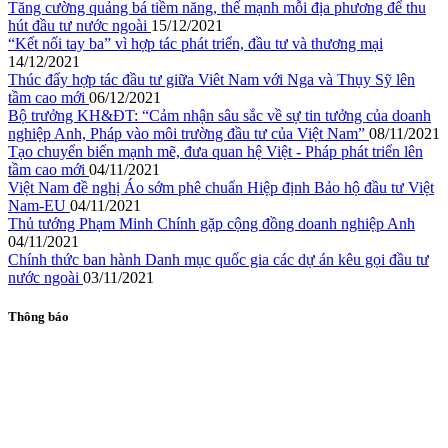
Tăng cường quảng bá tiềm năng, thế mạnh mỗi địa phương để thu
hút đầu tư nước ngoài
15/12/2021
“Kết nối tay ba” vì hợp tác phát triển, đầu tư và thương mại
14/12/2021
Thúc đẩy hợp tác đầu tư giữa Viêt Nam với Nga và Thụy Sỹ lên
tầm cao mới
06/12/2021
Bộ trưởng KH&ĐT: “Cảm nhận sâu sắc về sự tin tưởng của doanh
nghiệp Anh, Pháp vào môi trường đầu tư của Việt Nam”
08/11/2021
Tạo chuyển biến mạnh mẽ, đưa quan hệ Việt - Pháp phát triển lên
tầm cao mới
04/11/2021
Việt Nam đề nghị Áo sớm phê chuẩn Hiệp định Bảo hộ đầu tư Việt
Nam-EU
04/11/2021
Thủ tướng Phạm Minh Chính gặp cộng đồng doanh nghiệp Anh
04/11/2021
Chính thức ban hành Danh mục quốc gia các dự án kêu gọi đầu tư
nước ngoài
03/11/2021
Thông báo