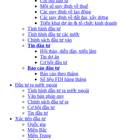
Chi phí đầu tư
Một số quy định về thuế
Các quy định về lao động
Các quy định về đất đai, xây dựng
Triển khai dự án & tổ chức kinh doanh
Tình hình đầu tư
Tình hình đầu tư các nước
Chính sách đầu tư vào
Tin đầu tư
Hội thảo, diễn đàn, triển lãm
Tin dự án
Cơ hội đầu tư
Báo cáo đầu tư
Báo cáo theo tháng
Số liệu FDI hàng tháng
Đầu tư ra nước ngoài
Tình hình đầu tư ra nước ngoài
Văn bản pháp quy
Chính sách đầu tư ra
Cơ hội đầu tư
Tin đầu tư
Xúc tiến đầu tư
Quốc gia
Miền Bắc
Miền Trung