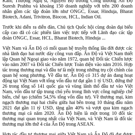
Kant; Thượng Nghị sĩ, Nguyên Bộ trưởng Công thương Ấn Độ
Suresh Prabhu và khoảng 150 doanh nghiệp với trên 200 doanh
nhân gồm các tập đoàn lớn như ONGC, Essar, Hinduja, Bharat
Biotech, Adani, Trivitron, Biocon, HCL, Indian Oil.
Trước khi diễn ra diễn đàn, Chủ tịch Quốc hội cùng đoàn đại biểu
cấp cao đã có các phiên làm việc trực tiếp với Lãnh đạo các tập
đoàn ONGC, Essar, HCL, Bharat Biotech, Hinduja ...
Việt Nam và Ấn Độ có mối quan hệ truyền thống lâu đời được các
nhà lãnh đạo hai nước dày công vun đắp. Ấn Độ và Việt Nam thiết
lập Quan hệ Ngoại giao vào năm 1972, quan hệ Đối tác Chiến lược
vào năm 2007 và Đối tác Chiến lược Toàn diện vào năm 2016. Hợp
tác trong thương mại và đầu tư là một trong những trụ cột chính của
quan hệ song phương. Về đầu tư, Ấn Độ có 315 dự án đang hoạt
động tại Việt Nam với tổng vốn đầu tư đạt gần 1 tỷ USD, đứng thứ
26 trong tổng số 141 quốc gia và vùng lãnh thổ đầu tư vào Việt
Nam, vốn đầu tư tập trung chủ yếu trong lĩnh vực công nghiệp chế
biến, chế tạo (chiếm 54,5% tổng vốn đầu tư). Về thương mại, kim
ngạch thương mại hai chiều giữa hai bên trong 10 tháng đầu năm
2021 đạt gần 11 tỷ USD, tăng gần 40% và vượt qua kim ngạch
thương mại cả năm 2020. Ấn Độ hiện là một trong 10 đối tác
thương mại quan trọng nhất của Việt Nam, và Việt Nam là đối tác
thương mại lớn thứ 4 của Ấn Độ trong ASEAN.
Hợp tác đầu tư thương mại giữa Việt Nam và Ấn Độ đã đạt được