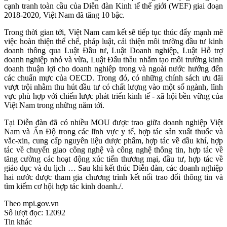
cạnh tranh toàn cầu của Diễn đàn Kinh tế thế giới (WEF) giai đoạn
2018-2020, Việt Nam đã tăng 10 bậc.
Trong thời gian tới, Việt Nam cam kết sẽ tiếp tục thúc đẩy mạnh mẽ
việc hoàn thiện thể chế, pháp luật, cải thiện môi trường đầu tư kinh
doanh thông qua Luật Đầu tư, Luật Doanh nghiệp, Luật Hỗ trợ
doanh nghiệp nhỏ và vừa, Luật Đấu thầu nhằm tạo môi trường kinh
doanh thuận lợi cho doanh nghiệp trong và ngoài nước hướng đến
các chuẩn mực của OECD. Trong đó, có những chính sách ưu đãi
vượt trội nhằm thu hút đầu tư có chất lượng vào một số ngành, lĩnh
vực phù hợp với chiến lược phát triển kinh tế - xã hội bền vững của
Việt Nam trong những năm tới.
Tại Diễn đàn đã có nhiều MOU được trao giữa doanh nghiệp Việt
Nam và Ấn Độ trong các lĩnh vực y tế, hợp tác sản xuất thuốc và
vắc-xin, cung cấp nguyên liệu dược phẩm, hợp tác về dầu khí, hợp
tác về chuyển giao công nghệ và công nghệ thông tin, hợp tác về
tăng cường các hoạt động xúc tiến thương mại, đầu tư, hợp tác về
giáo dục và du lịch … Sau khi kết thúc Diễn đàn, các doanh nghiệp
hai nước được tham gia chương trình kết nối trao đổi thông tin và
tìm kiếm cơ hội hợp tác kinh doanh./.
Theo mpi.gov.vn
Số lượt đọc:
12092
Tin khác