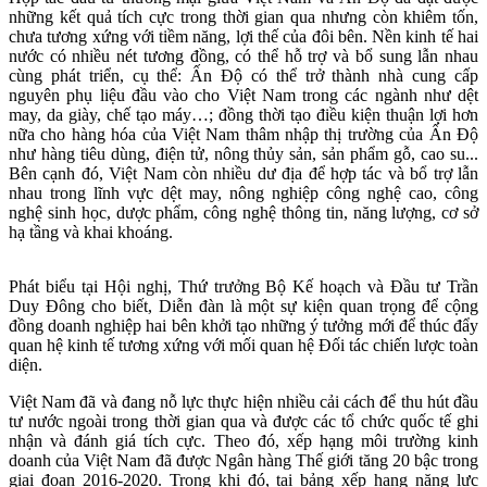
những kết quả tích cực trong thời gian qua nhưng còn khiêm tốn,
chưa tương xứng với tiềm năng, lợi thế của đôi bên. Nền kinh tế hai
nước có nhiều nét tương đồng, có thể hỗ trợ và bổ sung lẫn nhau
cùng phát triển, cụ thể: Ấn Độ có thể trở thành nhà cung cấp
nguyên phụ liệu đầu vào cho Việt Nam trong các ngành như dệt
may, da giày, chế tạo máy…; đồng thời tạo điều kiện thuận lợi hơn
nữa cho hàng hóa của Việt Nam thâm nhập thị trường của Ấn Độ
như hàng tiêu dùng, điện tử, nông thủy sản, sản phẩm gỗ, cao su...
Bên cạnh đó, Việt Nam còn nhiều dư địa để hợp tác và bổ trợ lẫn
nhau trong lĩnh vực dệt may, nông nghiệp công nghệ cao, công
nghệ sinh học, dược phẩm, công nghệ thông tin, năng lượng, cơ sở
hạ tầng và khai khoáng.
Phát biểu tại Hội nghị, Thứ trưởng Bộ Kế hoạch và Đầu tư Trần
Duy Đông cho biết, Diễn đàn là một sự kiện quan trọng để cộng
đồng doanh nghiệp hai bên khởi tạo những ý tưởng mới để thúc đẩy
quan hệ kinh tế tương xứng với mối quan hệ Đối tác chiến lược toàn
diện.
Việt Nam đã và đang nỗ lực thực hiện nhiều cải cách để thu hút đầu
tư nước ngoài trong thời gian qua và được các tổ chức quốc tế ghi
nhận và đánh giá tích cực. Theo đó, xếp hạng môi trường kinh
doanh của Việt Nam đã được Ngân hàng Thế giới tăng 20 bậc trong
giai đoạn 2016-2020. Trong khi đó, tại bảng xếp hạng năng lực