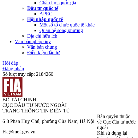
Châu lục, quốc gia
Đầu tư quốc tế
APEC
Hội nhập quốc tế
Một số tổ chức quốc tế khác
Quan hệ song phương
Địa chỉ hữu ích
Văn bản pháp quy
Văn bản chung
Điều kiện đầu tư
Hỏi đáp
Đăng nhập
Số lượt truy cập:
2184260
BỘ TÀI CHÍNH
CỤC ĐẦU TƯ NƯỚC NGOÀI
TRANG THÔNG TIN ĐIỆN TỬ
Bản quyền thuộc
6-8 Phan Huy Chú, phường Cửa Nam, Hà Nội
về Cục đầu tư nước
ngoài
Fia@mof.gov.vn
Khi sử dụng lại