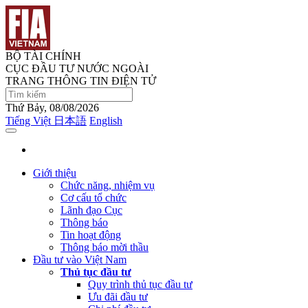
BỘ TÀI CHÍNH
CỤC ĐẦU TƯ NƯỚC NGOÀI
TRANG THÔNG TIN ĐIỆN TỬ
Thứ Bảy, 08/08/2026
Tiếng Việt
日本語
English
Giới thiệu
Chức năng, nhiệm vụ
Cơ cấu tổ chức
Lãnh đạo Cục
Thông báo
Tin hoạt động
Thông báo mời thầu
Đầu tư vào Việt Nam
Thủ tục đầu tư
Quy trình thủ tục đầu tư
Ưu đãi đầu tư