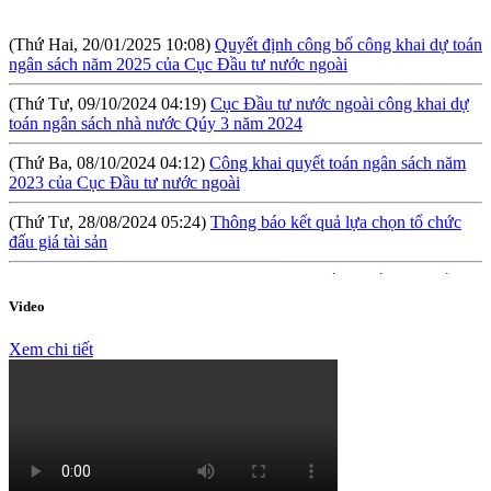
(Thứ Hai, 20/01/2025 10:08)
Quyết định công bố công khai dự toán
ngân sách năm 2025 của Cục Đầu tư nước ngoài
(Thứ Tư, 09/10/2024 04:19)
Cục Đầu tư nước ngoài công khai dự
toán ngân sách nhà nước Qúy 3 năm 2024
(Thứ Ba, 08/10/2024 04:12)
Công khai quyết toán ngân sách năm
2023 của Cục Đầu tư nước ngoài
(Thứ Tư, 28/08/2024 05:24)
Thông báo kết quả lựa chọn tổ chức
đấu giá tài sản
(Thứ Sáu, 09/08/2024 10:57)
Hội thảo: Cơ chế khuyến khích đầu tư
lớn (RIGI): Mục tiêu, phạm vi và thực hiện
Video
(Thứ Năm, 04/04/2024 10:17)
Báo cáo tình hình công khai ngân
sách Quý I năm 2024
Xem chi tiết
(Thứ Tư, 31/01/2024 09:04)
Lấy ý kiến đối với Dự thảo Nghị định
quy định về việc thành lập, quản lý và sử dụng Quỹ hỗ trợ đầu tư
(Thứ Hai, 09/10/2023 03:45)
Quyết định về việc công bố công khai
quyết toán ngân sách năm 2022 của Cục Đầu tư nước ngoài