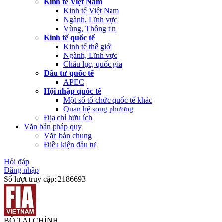
Kinh tế Việt Nam
Kinh tế Việt Nam
Ngành, Lĩnh vực
Vùng, Thông tin
Kinh tế quốc tế
Kinh tế thế giới
Ngành, Lĩnh vực
Châu lục, quốc gia
Đầu tư quốc tế
APEC
Hội nhập quốc tế
Một số tổ chức quốc tế khác
Quan hệ song phương
Địa chỉ hữu ích
Văn bản pháp quy
Văn bản chung
Điều kiện đầu tư
Hỏi đáp
Đăng nhập
Số lượt truy cập:
2186693
BỘ TÀI CHÍNH