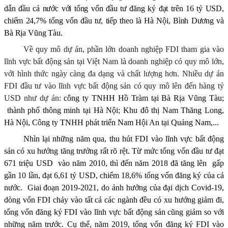
dẫn đầu cả nước với tổng vốn đầu tư đăng ký đạt trên 16 tỷ USD,
chiếm 24,7% tổng vốn đầu tư, tiếp theo là Hà Nội, Bình Dương và
Bà Rịa Vũng Tàu.
Về quy mô dự án, phần lớn doanh nghiệp FDI tham gia vào
lĩnh vực bất động sản tại Việt Nam là doanh nghiệp có quy mô lớn,
với hình thức ngày càng đa dạng và chất lượng hơn. Nhiều dự án
FDI đầu tư vào lĩnh vực bất động sản có quy mô lên đến hàng tỷ
USD như dự án:
công ty TNHH Hồ Tràm tại Bà Rịa Vũng Tàu;
thành phố thông minh tại Hà Nội; Khu đô thị Nam Thăng Long,
Hà Nội, Công ty TNHH phát triển Nam Hội An tại Quảng Nam,...
Nhìn lại những năm qua, thu hút FDI vào lĩnh vực bất động
sản có xu hướng tăng trưởng rất rõ rệt. Từ mức tổng vốn đầu tư đạt
671 triệu USD
vào năm 2010, thì đến năm 2018 đã tăng lên
gấp
gần 10 lần, đạt 6,61 tỷ USD, chiếm 18,6% tổng vốn đăng ký của cả
nước.
Giai đoạn 2019-2021, do ảnh hưởng của đại dịch Covid-19,
dòng vốn FDI chảy vào tất cả các ngành đều có xu hướng giảm đi,
tổng vốn đăng ký FDI vào lĩnh vực bất động sản cũng giảm so với
những năm trước. Cụ thể, năm 2019, tổng vốn đăng ký FDI vào