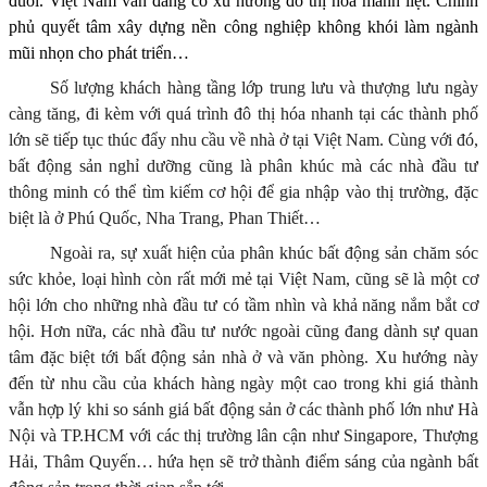
đuổi. Việt Nam vẫn đang có xu hướng đô thị hóa mãnh liệt. Chính
phủ quyết tâm xây dựng nền công nghiệp không khói làm ngành
mũi nhọn cho phát triển…
Số lượng khách hàng tầng lớp trung lưu và thượng lưu ngày
càng tăng, đi kèm với quá trình đô thị hóa nhanh tại các thành phố
lớn sẽ tiếp tục thúc đẩy nhu cầu về nhà ở tại Việt Nam. Cùng với đó,
bất động sản nghỉ dưỡng cũng là phân khúc mà các nhà đầu tư
thông minh có thể tìm kiếm cơ hội để gia nhập vào thị trường, đặc
biệt là ở Phú Quốc, Nha Trang, Phan Thiết…
Ngoài ra, sự xuất hiện của phân khúc bất động sản chăm sóc
sức khỏe, loại hình còn rất mới mẻ tại Việt Nam, cũng sẽ là một cơ
hội lớn cho những nhà đầu tư có tầm nhìn và khả năng nắm bắt cơ
hội. Hơn nữa, các nhà đầu tư nước ngoài cũng đang dành sự quan
tâm đặc biệt tới bất động sản nhà ở và văn phòng. Xu hướng này
đến từ nhu cầu của khách hàng ngày một cao trong khi giá thành
vẫn hợp lý khi so sánh giá bất động sản ở các thành phố lớn như Hà
Nội và TP.HCM với các thị trường lân cận như Singapore, Thượng
Hải, Thâm Quyến… hứa hẹn sẽ trở thành điểm sáng của ngành bất