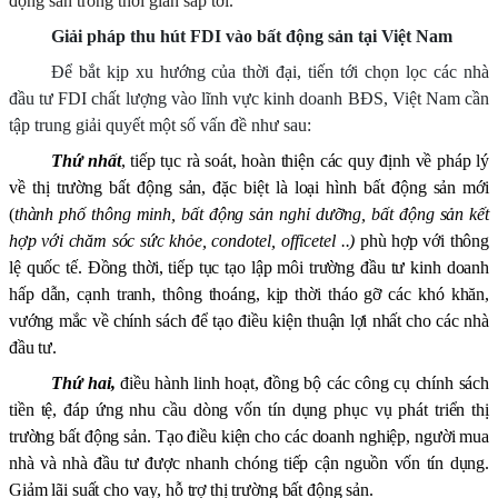
động sản trong thời gian sắp tới.
Giải pháp thu hút FDI vào bất động sản tại Việt Nam
Để bắt kịp xu hướng của thời đại, tiến tới chọn lọc các nhà
đầu tư FDI chất lượng vào lĩnh vực kinh doanh BĐS, Việt Nam cần
tập trung giải quyết một số vấn đề như sau:
Thứ nhất
, tiếp tục rà soát,
hoàn thiện
các quy định về pháp lý
về thị trường bất động sản
, đặc biệt là loại hình bất động sản mới
(
thành phố thông minh, bất động sản nghỉ dưỡng, bất động sản kết
hợp với chăm sóc sức khỏe
,
condotel, officetel
..)
phù hợp với
thông
lệ quốc tế. Đ
ồng thời
,
tiếp tục tạo lập môi trường đầu tư kinh doanh
hấp dẫn, cạnh tranh, thông thoáng, kịp thời tháo gỡ các khó khăn,
vướng mắc về chính sách để tạo điều kiện thuận lợi nhất cho các nhà
đầu tư.
Thứ hai,
điều hành linh hoạt, đồng bộ các công cụ chính sách
tiền tệ, đáp ứng nhu cầu dòng vốn tín dụng phục vụ phát triển thị
trường bất động sản. Tạo điều kiện cho các doanh nghiệp, người mua
nhà và nhà đầu tư được nhanh chóng tiếp cận nguồn vốn tín dụng.
Giảm lãi suất cho vay, hỗ trợ thị trường bất động sản.