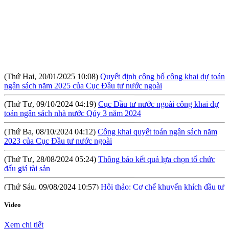
(Thứ Hai, 20/01/2025 10:08)
Quyết định công bố công khai dự toán
ngân sách năm 2025 của Cục Đầu tư nước ngoài
(Thứ Tư, 09/10/2024 04:19)
Cục Đầu tư nước ngoài công khai dự
toán ngân sách nhà nước Qúy 3 năm 2024
(Thứ Ba, 08/10/2024 04:12)
Công khai quyết toán ngân sách năm
2023 của Cục Đầu tư nước ngoài
(Thứ Tư, 28/08/2024 05:24)
Thông báo kết quả lựa chọn tổ chức
đấu giá tài sản
(Thứ Sáu, 09/08/2024 10:57)
Hội thảo: Cơ chế khuyến khích đầu tư
lớn (RIGI): Mục tiêu, phạm vi và thực hiện
(Thứ Năm, 04/04/2024 10:17)
Báo cáo tình hình công khai ngân
Video
sách Quý I năm 2024
Xem chi tiết