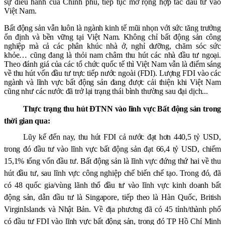
sự điều hành của Chính phủ, tiếp tục mở rộng hợp tác đầu tư vào
Việt Nam.
Bất động sản vẫn luôn là ngành kinh tế mũi nhọn với sức tăng trưởng
ổn định và bền vững tại Việt Nam. Không chỉ bất động sản công
nghiệp mà cả các phân khúc nhà ở, nghỉ dưỡng, chăm sóc sức
khỏe… cũng đang là thỏi nam châm thu hút các nhà đầu tư ngoại.
Theo đánh giá của các tổ chức quốc tế thì Việt Nam vẫn là điểm sáng
về thu hút vốn đầu tư trực tiếp nước ngoài (FDI). Lượng FDI vào các
ngành và lĩnh vực bất động sản đang được cải thiện khi Việt Nam
cũng như các nước đã trở lại trạng thái bình thường sau đại dịch...
Thực trạng thu hút ĐTNN vào lĩnh vực Bất động sản trong
thời gian qua:
Lũy kế đến nay, thu hút FDI cả nước đạt hơn 440,5 tỷ USD,
trong đó đầu tư vào lĩnh vực bất động sản đạt 66,4 tỷ USD, chiếm
15,1% tổng vốn đầu tư. Bất động sản là lĩnh vực đứng thứ hai về thu
hút đầu tư, sau lĩnh vực công nghiệp chế biến chế tạo. Trong đó, đã
có 48 quốc gia/vùng lãnh thổ đầu tư vào lĩnh vực kinh doanh bất
động sản, dẫn đầu tư là Singapore, tiếp theo là Hàn Quốc, British
VirginIslands và Nhật Bản. Về địa phương đã có 45 tỉnh/thành phố
có đầu tư FDI vào lĩnh vực bất động sản, trong đó TP Hồ Chí Minh