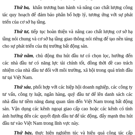
Thứ
ba
,
khẩn trương ban hành và
nâng cao chất lượng
công
tác
quy hoạch để đảm bảo phân bố hợp lý, tương ứng với sự phát
triển của cơ sở hạ tầng.
Thứ tư,
t
iếp tục hoàn th
iện
và nâng cao chất lượng cơ sở hạ
tầng nói chung và cơ sở hạ tầng gia
o
thông nói riêng để tạo nền tảng
cho sự phát triển của thị trường bất động sản.
Thứ
năm
, chủ động thu hút đầu tư có chọn lọc, hướng đến
các nhà đầu tư có năng lực tài chính tốt, đồng thời đề cao trách
nhiệm của nhà đầu tư đối với môi trường, xã hội trong quá trình đầu
tư tại Việt Nam.
Thứ
sáu
, p
hối hợp với các hiệp hội doanh nghiệp, các công ty
tư vấn, công ty luật, ngân hàng, quỹ đầu tư để lên danh sách các
nhà đầu tư tiềm năng đang quan tâm đến Việt Nam trong bất động
sản. Vận dụng các kênh ngoại giao cấp cao hoặc các kênh có tính
ảnh hưởng đến các quyết định đầu tư để tác động, đẩy mạnh thu hút
đầu tư vào Việt Nam trong lĩnh vực này.
Thứ
bảy
,
thực hiện nghiêm túc và hiệu quả công tác cấp