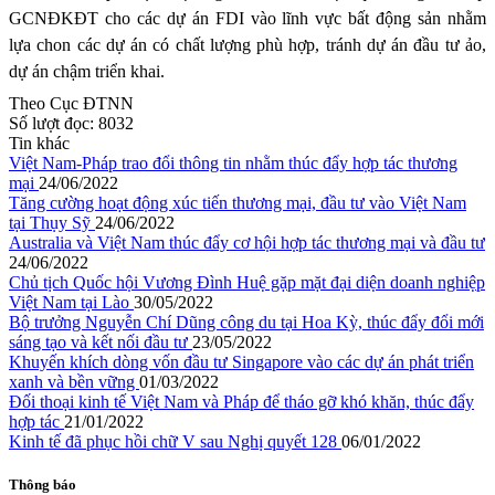
GCNĐKĐT
cho các dự án FDI vào lĩnh vực bất động sản nhằm
lựa chon các dự án có chất lượng phù hợp, tránh dự án đầu tư ảo,
dự án chậm triển khai.
Theo Cục ĐTNN
Số lượt đọc:
8032
Tin khác
Việt Nam-Pháp trao đổi thông tin nhằm thúc đẩy hợp tác thương
mại
24/06/2022
Tăng cường hoạt động xúc tiến thương mại, đầu tư vào Việt Nam
tại Thụy Sỹ
24/06/2022
Australia và Việt Nam thúc đẩy cơ hội hợp tác thương mại và đầu tư
24/06/2022
Chủ tịch Quốc hội Vương Đình Huệ gặp mặt đại diện doanh nghiệp
Việt Nam tại Lào
30/05/2022
Bộ trưởng Nguyễn Chí Dũng công du tại Hoa Kỳ, thúc đẩy đổi mới
sáng tạo và kết nối đầu tư
23/05/2022
Khuyến khích dòng vốn đầu tư Singapore vào các dự án phát triển
xanh và bền vững
01/03/2022
Đối thoại kinh tế Việt Nam và Pháp để tháo gỡ khó khăn, thúc đẩy
hợp tác
21/01/2022
Kinh tế đã phục hồi chữ V sau Nghị quyết 128
06/01/2022
Thông báo