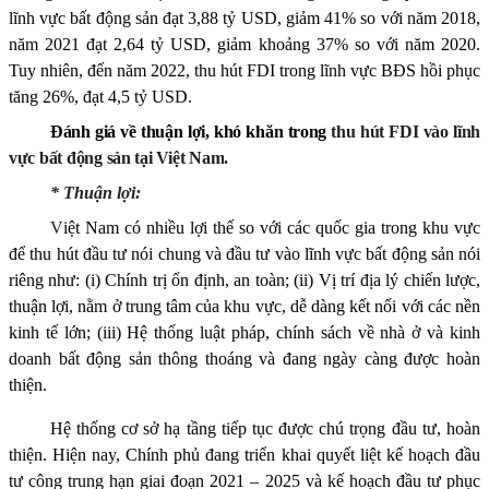
lĩnh vực bất động sản đạt 3,88 tỷ USD, giảm 41% so với năm 2018,
năm 2021 đạt 2,64 tỷ USD, giảm khoảng 37% so với năm 2020.
Tuy nhiên, đến năm 2022, thu hút FDI trong lĩnh vực BĐS hồi phục
tăng 26%, đạt 4,5 tỷ USD.
Đánh giá về thuận lợi, khó khăn trong
thu hút FDI vào lĩnh
vực bất động sản
tại Việt Nam
.
* Thuận lợi:
V
iệt Nam có nhiều lợi thế so với các quốc gia trong khu vực
để thu hút đầu tư
nói chung và đầu tư vào lĩnh vực bất động sản nói
riêng
như: (i) Chính trị ổn định, an toàn; (ii) Vị trí địa lý chiến lược,
thuận lợi, nằm ở trung tâm của khu vực, dễ dàng kết nối với các nền
kinh tế lớn; (iii)
Hệ thống luật pháp, chính sách về nhà ở và kinh
doanh bất động sản thông thoáng và đang ngày càng được hoàn
thiện.
Hệ thống c
ơ sở hạ tầng tiếp tục được chú trọng đầu tư, hoàn
thiện. Hiện nay, Chính phủ đang triển khai quyết liệt kế hoạch đầu
tư công trung hạn giai đoạn 2021 – 2025 và kế hoạch đầu tư phục