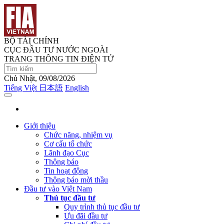
BỘ TÀI CHÍNH
CỤC ĐẦU TƯ NƯỚC NGOÀI
TRANG THÔNG TIN ĐIỆN TỬ
Chủ Nhật, 09/08/2026
Tiếng Việt
日本語
English
Giới thiệu
Chức năng, nhiệm vụ
Cơ cấu tổ chức
Lãnh đạo Cục
Thông báo
Tin hoạt động
Thông báo mời thầu
Đầu tư vào Việt Nam
Thủ tục đầu tư
Quy trình thủ tục đầu tư
Ưu đãi đầu tư