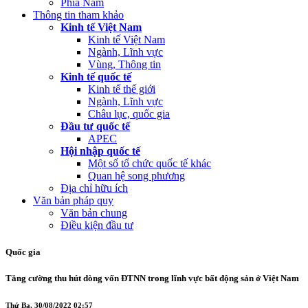
Phía Nam
Thông tin tham khảo
Kinh tế Việt Nam
Kinh tế Việt Nam
Ngành, Lĩnh vực
Vùng, Thông tin
Kinh tế quốc tế
Kinh tế thế giới
Ngành, Lĩnh vực
Châu lục, quốc gia
Đầu tư quốc tế
APEC
Hội nhập quốc tế
Một số tổ chức quốc tế khác
Quan hệ song phương
Địa chỉ hữu ích
Văn bản pháp quy
Văn bản chung
Điều kiện đầu tư
Quốc gia
Tăng cường thu hút dòng vốn ĐTNN trong lĩnh vực bất động sản ở Việt Nam
Thứ Ba, 30/08/2022 02:57