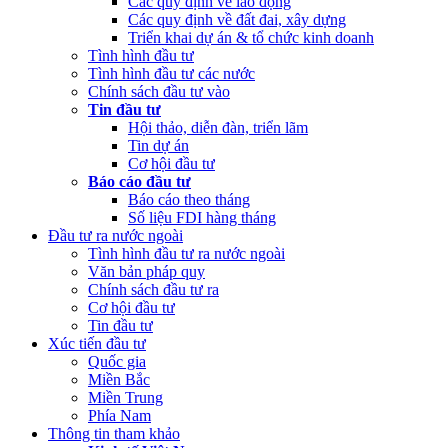
Các quy định về lao động
(Thứ Sáu, 24/02/2023 05:43)
Việt Nam, Bỉ thúc đẩy hợp tác đổi
Các quy định về đất đai, xây dựng
mới sáng tạo
Triển khai dự án & tổ chức kinh doanh
Tình hình đầu tư
Tình hình đầu tư các nước
Chính sách đầu tư vào
Tin đầu tư
Hội thảo, diễn đàn, triển lãm
Tin dự án
Cơ hội đầu tư
Báo cáo đầu tư
Báo cáo theo tháng
Số liệu FDI hàng tháng
Đầu tư ra nước ngoài
Tình hình đầu tư ra nước ngoài
Văn bản pháp quy
Chính sách đầu tư ra
Cơ hội đầu tư
Tin đầu tư
Xúc tiến đầu tư
Quốc gia
Miền Bắc
Miền Trung
Phía Nam
Thông tin tham khảo