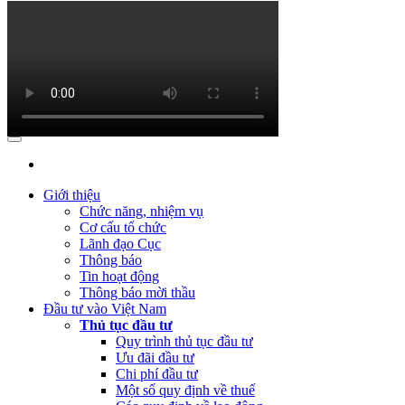
(Thứ Tư, 31/01/2024 09:04)
Lấy ý kiến đối với Dự thảo Nghị định
quy định về việc thành lập, quản lý và sử dụng Quỹ hỗ trợ đầu tư
(Thứ Hai, 09/10/2023 03:45)
Quyết định về việc công bố công khai
quyết toán ngân sách năm 2022 của Cục Đầu tư nước ngoài
(Thứ Hai, 09/10/2023 03:45)
Báo cáo tình hình công khai ngân
sách Quý 3 năm 2023
(Thứ Ba, 04/07/2023 05:29)
Báo cáo tình hình công khai ngân sách
Quý 2 năm 2023
Giới thiệu
(Thứ Tư, 12/04/2023 03:20)
Thực hiện công khai báo cáo tình hình
Chức năng, nhiệm vụ
thực hiện dự toán NSNN Quý 1 năm 2023
Cơ cấu tổ chức
Lãnh đạo Cục
(Thứ Ba, 21/03/2023 04:55)
Công khai quyết toán NSNN năm
Thông báo
2022 của Ban Quản lý dự án Nâng cấp và phát triển Hệ thống
Tin hoạt động
thông tin quốc gia về đầu tư
Thông báo mời thầu
Đầu tư vào Việt Nam
(Thứ Hai, 20/03/2023 05:26)
Báo cáo tình hình thực hiện dự toán
Thủ tục đầu tư
NSNN Quý 4 và cả năm 2022
Quy trình thủ tục đầu tư
Ưu đãi đầu tư
(Thứ Hai, 20/03/2023 05:17)
Công bố công khai quyết toán ngân
Chi phí đầu tư
sách nhà nước năm 2022 cùa Trung tâm Xúc tiến đầu tư phía Bắc
Một số quy định về thuế