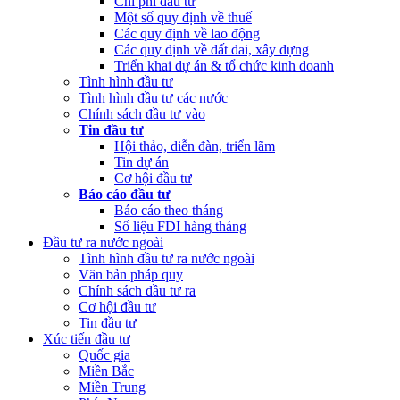
Chi phí đầu tư
Một số quy định về thuế
Các quy định về lao động
Các quy định về đất đai, xây dựng
Triển khai dự án & tổ chức kinh doanh
Tình hình đầu tư
Tình hình đầu tư các nước
Chính sách đầu tư vào
Tin đầu tư
Hội thảo, diễn đàn, triển lãm
Tin dự án
Cơ hội đầu tư
Báo cáo đầu tư
Báo cáo theo tháng
Số liệu FDI hàng tháng
Đầu tư ra nước ngoài
Tình hình đầu tư ra nước ngoài
Văn bản pháp quy
Chính sách đầu tư ra
Cơ hội đầu tư
Tin đầu tư
Xúc tiến đầu tư
Quốc gia
Miền Bắc
Miền Trung