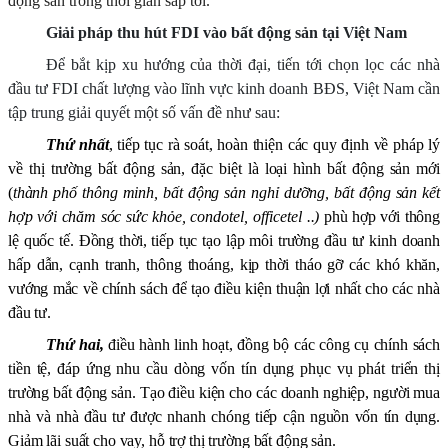
động sản trong thời gian sắp tới.
Giải pháp thu hút FDI vào bất động sản tại Việt Nam
Để bắt kịp xu hướng của thời đại, tiến tới chọn lọc các nhà
đầu tư FDI chất lượng vào lĩnh vực kinh doanh BĐS, Việt Nam cần
tập trung giải quyết một số vấn đề như sau:
Thứ nhất
, tiếp tục rà soát,
hoàn thiện
các quy định về pháp lý
về thị trường bất động sản
, đặc biệt là loại hình bất động sản mới
(
thành phố thông minh, bất động sản nghỉ dưỡng, bất động sản kết
hợp với chăm sóc sức khỏe
,
condotel, officetel
..)
phù hợp với
thông
lệ quốc tế. Đ
ồng thời
,
tiếp tục tạo lập môi trường đầu tư kinh doanh
hấp dẫn, cạnh tranh, thông thoáng, kịp thời tháo gỡ các khó khăn,
vướng mắc về chính sách để tạo điều kiện thuận lợi nhất cho các nhà
đầu tư.
Thứ hai,
điều hành linh hoạt, đồng bộ các công cụ chính sách
tiền tệ, đáp ứng nhu cầu dòng vốn tín dụng phục vụ phát triển thị
trường bất động sản. Tạo điều kiện cho các doanh nghiệp, người mua
nhà và nhà đầu tư được nhanh chóng tiếp cận nguồn vốn tín dụng.
Giảm lãi suất cho vay, hỗ trợ thị trường bất động sản.