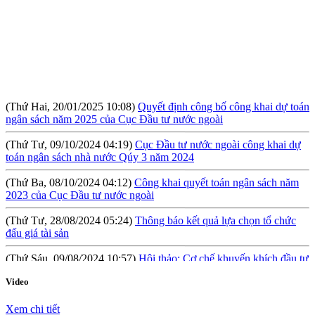
(Thứ Hai, 20/01/2025 10:08)
Quyết định công bố công khai dự toán
ngân sách năm 2025 của Cục Đầu tư nước ngoài
(Thứ Tư, 09/10/2024 04:19)
Cục Đầu tư nước ngoài công khai dự
toán ngân sách nhà nước Qúy 3 năm 2024
(Thứ Ba, 08/10/2024 04:12)
Công khai quyết toán ngân sách năm
2023 của Cục Đầu tư nước ngoài
(Thứ Tư, 28/08/2024 05:24)
Thông báo kết quả lựa chọn tổ chức
đấu giá tài sản
(Thứ Sáu, 09/08/2024 10:57)
Hội thảo: Cơ chế khuyến khích đầu tư
lớn (RIGI): Mục tiêu, phạm vi và thực hiện
(Thứ Năm, 04/04/2024 10:17)
Báo cáo tình hình công khai ngân
Video
sách Quý I năm 2024
Xem chi tiết