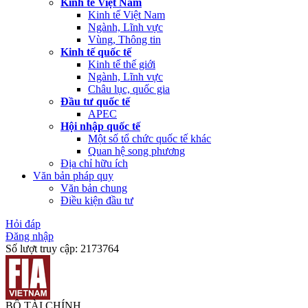
Kinh tế Việt Nam
Kinh tế Việt Nam
Ngành, Lĩnh vực
Vùng, Thông tin
Kinh tế quốc tế
Kinh tế thế giới
Ngành, Lĩnh vực
Châu lục, quốc gia
Đầu tư quốc tế
APEC
Hội nhập quốc tế
Một số tổ chức quốc tế khác
Quan hệ song phương
Địa chỉ hữu ích
Văn bản pháp quy
Văn bản chung
Điều kiện đầu tư
Hỏi đáp
Đăng nhập
Số lượt truy cập:
2173764
BỘ TÀI CHÍNH