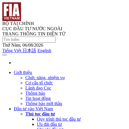
BỘ TÀI CHÍNH
CỤC ĐẦU TƯ NƯỚC NGOÀI
TRANG THÔNG TIN ĐIỆN TỬ
Thứ Năm, 06/08/2026
Tiếng Việt
日本語
English
Giới thiệu
Chức năng, nhiệm vụ
Cơ cấu tổ chức
Lãnh đạo Cục
Thông báo
Tin hoạt động
Thông báo mời thầu
Đầu tư vào Việt Nam
Thủ tục đầu tư
Quy trình thủ tục đầu tư
Ưu đãi đầu tư