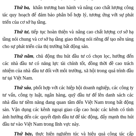
Thứ
ba
,
khẩn trương ban hành và
nâng cao chất lượng
công
tác
quy hoạch để đảm bảo phân bố hợp lý, tương ứng với sự phát
triển của cơ sở hạ tầng.
Thứ tư,
t
iếp tục hoàn th
iện
và nâng cao chất lượng cơ sở hạ
tầng nói chung và cơ sở hạ tầng gia
o
thông nói riêng để tạo nền tảng
cho sự phát triển của thị trường bất động sản.
Thứ
năm
, chủ động thu hút đầu tư có chọn lọc, hướng đến
các nhà đầu tư có năng lực tài chính tốt, đồng thời đề cao trách
nhiệm của nhà đầu tư đối với môi trường, xã hội trong quá trình đầu
tư tại Việt Nam.
Thứ
sáu
, p
hối hợp với các hiệp hội doanh nghiệp, các công ty
tư vấn, công ty luật, ngân hàng, quỹ đầu tư để lên danh sách các
nhà đầu tư tiềm năng đang quan tâm đến Việt Nam trong bất động
sản. Vận dụng các kênh ngoại giao cấp cao hoặc các kênh có tính
ảnh hưởng đến các quyết định đầu tư để tác động, đẩy mạnh thu hút
đầu tư vào Việt Nam trong lĩnh vực này.
Thứ
bảy
,
thực hiện nghiêm túc và hiệu quả công tác cấp