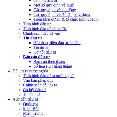
Chi phí đầu tư
Một số quy định về thuế
Các quy định về lao động
Các quy định về đất đai, xây dựng
Triển khai dự án & tổ chức kinh doanh
Tình hình đầu tư
Tình hình đầu tư các nước
Chính sách đầu tư vào
Tin đầu tư
Hội thảo, diễn đàn, triển lãm
Tin dự án
Cơ hội đầu tư
Báo cáo đầu tư
Báo cáo theo tháng
Số liệu FDI hàng tháng
Đầu tư ra nước ngoài
Tình hình đầu tư ra nước ngoài
Văn bản pháp quy
Chính sách đầu tư ra
Cơ hội đầu tư
Tin đầu tư
Xúc tiến đầu tư
Quốc gia
Miền Bắc
Miền Trung