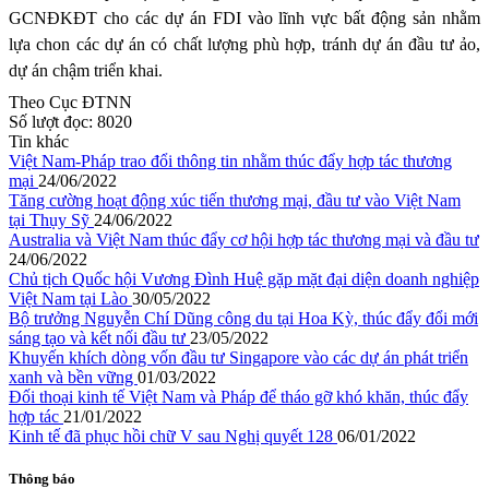
GCNĐKĐT
cho các dự án FDI vào lĩnh vực bất động sản nhằm
lựa chon các dự án có chất lượng phù hợp, tránh dự án đầu tư ảo,
dự án chậm triển khai.
Theo Cục ĐTNN
Số lượt đọc:
8020
Tin khác
Việt Nam-Pháp trao đổi thông tin nhằm thúc đẩy hợp tác thương
mại
24/06/2022
Tăng cường hoạt động xúc tiến thương mại, đầu tư vào Việt Nam
tại Thụy Sỹ
24/06/2022
Australia và Việt Nam thúc đẩy cơ hội hợp tác thương mại và đầu tư
24/06/2022
Chủ tịch Quốc hội Vương Đình Huệ gặp mặt đại diện doanh nghiệp
Việt Nam tại Lào
30/05/2022
Bộ trưởng Nguyễn Chí Dũng công du tại Hoa Kỳ, thúc đẩy đổi mới
sáng tạo và kết nối đầu tư
23/05/2022
Khuyến khích dòng vốn đầu tư Singapore vào các dự án phát triển
xanh và bền vững
01/03/2022
Đối thoại kinh tế Việt Nam và Pháp để tháo gỡ khó khăn, thúc đẩy
hợp tác
21/01/2022
Kinh tế đã phục hồi chữ V sau Nghị quyết 128
06/01/2022
Thông báo