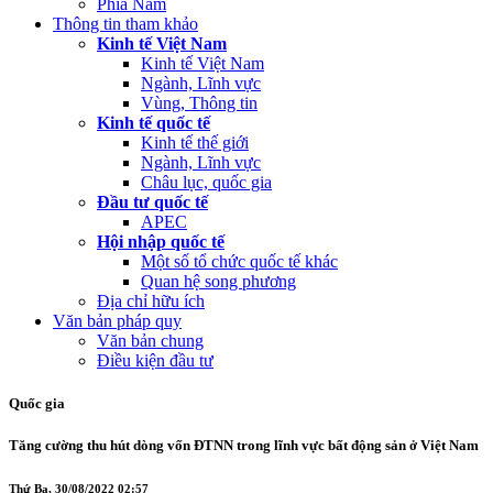
Phía Nam
Thông tin tham khảo
Kinh tế Việt Nam
Kinh tế Việt Nam
Ngành, Lĩnh vực
Vùng, Thông tin
Kinh tế quốc tế
Kinh tế thế giới
Ngành, Lĩnh vực
Châu lục, quốc gia
Đầu tư quốc tế
APEC
Hội nhập quốc tế
Một số tổ chức quốc tế khác
Quan hệ song phương
Địa chỉ hữu ích
Văn bản pháp quy
Văn bản chung
Điều kiện đầu tư
Quốc gia
Tăng cường thu hút dòng vốn ĐTNN trong lĩnh vực bất động sản ở Việt Nam
Thứ Ba, 30/08/2022 02:57