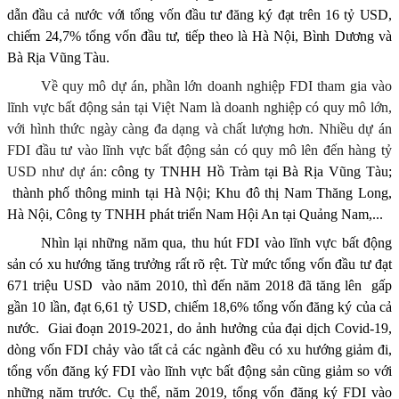
dẫn đầu cả nước với tổng vốn đầu tư đăng ký đạt trên 16 tỷ USD,
chiếm 24,7% tổng vốn đầu tư, tiếp theo là Hà Nội, Bình Dương và
Bà Rịa Vũng Tàu.
Về quy mô dự án, phần lớn doanh nghiệp FDI tham gia vào
lĩnh vực bất động sản tại Việt Nam là doanh nghiệp có quy mô lớn,
với hình thức ngày càng đa dạng và chất lượng hơn. Nhiều dự án
FDI đầu tư vào lĩnh vực bất động sản có quy mô lên đến hàng tỷ
USD như dự án:
công ty TNHH Hồ Tràm tại Bà Rịa Vũng Tàu;
thành phố thông minh tại Hà Nội; Khu đô thị Nam Thăng Long,
Hà Nội, Công ty TNHH phát triển Nam Hội An tại Quảng Nam,...
Nhìn lại những năm qua, thu hút FDI vào lĩnh vực bất động
sản có xu hướng tăng trưởng rất rõ rệt. Từ mức tổng vốn đầu tư đạt
671 triệu USD
vào năm 2010, thì đến năm 2018 đã tăng lên
gấp
gần 10 lần, đạt 6,61 tỷ USD, chiếm 18,6% tổng vốn đăng ký của cả
nước.
Giai đoạn 2019-2021, do ảnh hưởng của đại dịch Covid-19,
dòng vốn FDI chảy vào tất cả các ngành đều có xu hướng giảm đi,
tổng vốn đăng ký FDI vào lĩnh vực bất động sản cũng giảm so với
những năm trước. Cụ thể, năm 2019, tổng vốn đăng ký FDI vào