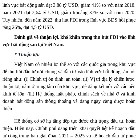
lĩnh vực bất động sản đạt 3,88 tỷ USD, giảm 41% so với năm 2018,
năm 2021 đạt 2,64 tỷ USD, giảm khoảng 37% so với năm 2020.
Tuy nhiên, đến năm 2022, thu hút FDI trong lĩnh vực BĐS hồi phục
tăng 26%, đạt 4,5 tỷ USD.
Đánh giá về thuận lợi, khó khăn trong
thu hút FDI vào lĩnh
vực bất động sản
tại Việt Nam
.
* Thuận lợi:
V
iệt Nam có nhiều lợi thế so với các quốc gia trong khu vực
để thu hút đầu tư
nói chung và đầu tư vào lĩnh vực bất động sản nói
riêng
như: (i) Chính trị ổn định, an toàn; (ii) Vị trí địa lý chiến lược,
thuận lợi, nằm ở trung tâm của khu vực, dễ dàng kết nối với các nền
kinh tế lớn; (iii)
Hệ thống luật pháp, chính sách về nhà ở và kinh
doanh bất động sản thông thoáng và đang ngày càng được hoàn
thiện.
Hệ thống c
ơ sở hạ tầng tiếp tục được chú trọng đầu tư, hoàn
thiện. Hiện nay, Chính phủ đang triển khai quyết liệt kế hoạch đầu
tư công trung hạn giai đoạn 2021 – 2025 và kế hoạch đầu tư phục