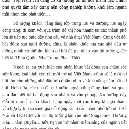
đuổi. Việt Nam vẫn đang có xu hướng đô thị hóa mãnh liệt. Chính
phủ quyết tâm xây dựng nền công nghiệp không khói làm ngành
mũi nhọn cho phát triển…
Số lượng khách hàng tầng lớp trung lưu và thượng lưu ngày
càng tăng, đi kèm với quá trình đô thị hóa nhanh tại các thành phố
lớn sẽ tiếp tục thúc đẩy nhu cầu về nhà ở tại Việt Nam. Cùng với đó,
bất động sản nghỉ dưỡng cũng là phân khúc mà các nhà đầu tư
thông minh có thể tìm kiếm cơ hội để gia nhập vào thị trường, đặc
biệt là ở Phú Quốc, Nha Trang, Phan Thiết…
Ngoài ra, sự xuất hiện của phân khúc bất động sản chăm sóc
sức khỏe, loại hình còn rất mới mẻ tại Việt Nam, cũng sẽ là một cơ
hội lớn cho những nhà đầu tư có tầm nhìn và khả năng nắm bắt cơ
hội. Hơn nữa, các nhà đầu tư nước ngoài cũng đang dành sự quan
tâm đặc biệt tới bất động sản nhà ở và văn phòng. Xu hướng này
đến từ nhu cầu của khách hàng ngày một cao trong khi giá thành
vẫn hợp lý khi so sánh giá bất động sản ở các thành phố lớn như Hà
Nội và TP.HCM với các thị trường lân cận như Singapore, Thượng
Hải, Thâm Quyến… hứa hẹn sẽ trở thành điểm sáng của ngành bất