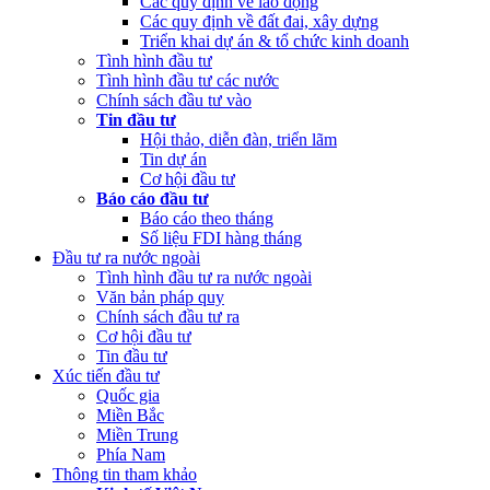
Các quy định về lao động
(Thứ Sáu, 24/02/2023 05:43)
Việt Nam, Bỉ thúc đẩy hợp tác đổi
Các quy định về đất đai, xây dựng
mới sáng tạo
Triển khai dự án & tổ chức kinh doanh
Tình hình đầu tư
Tình hình đầu tư các nước
Chính sách đầu tư vào
Tin đầu tư
Hội thảo, diễn đàn, triển lãm
Tin dự án
Cơ hội đầu tư
Báo cáo đầu tư
Báo cáo theo tháng
Số liệu FDI hàng tháng
Đầu tư ra nước ngoài
Tình hình đầu tư ra nước ngoài
Văn bản pháp quy
Chính sách đầu tư ra
Cơ hội đầu tư
Tin đầu tư
Xúc tiến đầu tư
Quốc gia
Miền Bắc
Miền Trung
Phía Nam
Thông tin tham khảo