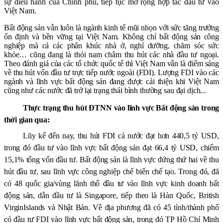
sự điều hành của Chính phủ, tiếp tục mở rộng hợp tác đầu tư vào
Việt Nam.
Bất động sản vẫn luôn là ngành kinh tế mũi nhọn với sức tăng trưởng
ổn định và bền vững tại Việt Nam. Không chỉ bất động sản công
nghiệp mà cả các phân khúc nhà ở, nghỉ dưỡng, chăm sóc sức
khỏe… cũng đang là thỏi nam châm thu hút các nhà đầu tư ngoại.
Theo đánh giá của các tổ chức quốc tế thì Việt Nam vẫn là điểm sáng
về thu hút vốn đầu tư trực tiếp nước ngoài (FDI). Lượng FDI vào các
ngành và lĩnh vực bất động sản đang được cải thiện khi Việt Nam
cũng như các nước đã trở lại trạng thái bình thường sau đại dịch...
Thực trạng thu hút ĐTNN vào lĩnh vực Bất động sản trong
thời gian qua:
Lũy kế đến nay, thu hút FDI cả nước đạt hơn 440,5 tỷ USD,
trong đó đầu tư vào lĩnh vực bất động sản đạt 66,4 tỷ USD, chiếm
15,1% tổng vốn đầu tư. Bất động sản là lĩnh vực đứng thứ hai về thu
hút đầu tư, sau lĩnh vực công nghiệp chế biến chế tạo. Trong đó, đã
có 48 quốc gia/vùng lãnh thổ đầu tư vào lĩnh vực kinh doanh bất
động sản, dẫn đầu tư là Singapore, tiếp theo là Hàn Quốc, British
VirginIslands và Nhật Bản. Về địa phương đã có 45 tỉnh/thành phố
có đầu tư FDI vào lĩnh vực bất động sản, trong đó TP Hồ Chí Minh