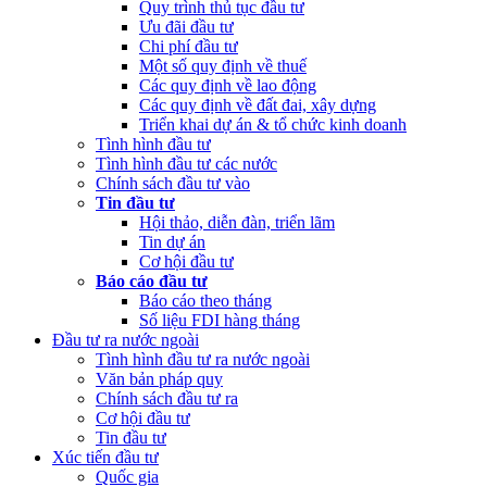
Quy trình thủ tục đầu tư
NSNN Quý 4 và cả năm 2022
Ưu đãi đầu tư
Chi phí đầu tư
(Thứ Hai, 20/03/2023 05:17)
Công bố công khai quyết toán ngân
Một số quy định về thuế
sách nhà nước năm 2022 cùa Trung tâm Xúc tiến đầu tư phía Bắc
Các quy định về lao động
Các quy định về đất đai, xây dựng
(Thứ Sáu, 24/02/2023 05:43)
Việt Nam, Bỉ thúc đẩy hợp tác đổi
Triển khai dự án & tổ chức kinh doanh
mới sáng tạo
Tình hình đầu tư
Tình hình đầu tư các nước
Chính sách đầu tư vào
Tin đầu tư
Hội thảo, diễn đàn, triển lãm
Tin dự án
Cơ hội đầu tư
Báo cáo đầu tư
Báo cáo theo tháng
Số liệu FDI hàng tháng
Đầu tư ra nước ngoài
Tình hình đầu tư ra nước ngoài
Văn bản pháp quy
Chính sách đầu tư ra
Cơ hội đầu tư
Tin đầu tư
Xúc tiến đầu tư
Quốc gia