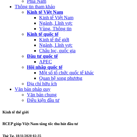
Phía Nam
Thông tin tham khảo
Kinh tế Việt Nam
Kinh tế Việt Nam
Ngành, Lĩnh vực
Vùng, Thông tin
Kinh tế quốc tế
Kinh tế thế giới
Ngành, Lĩnh vực
Châu lục, quốc gia
Đầu tư quốc tế
APEC
Hội nhập quốc tế
Một số tổ chức quốc tế khác
Quan hệ song phương
Địa chỉ hữu ích
Văn bản pháp quy
Văn bản chung
Điều kiện đầu tư
Kinh tế thế giới
RCEP giúp Việt Nam tăng tốc thu hút đầu tư
Thứ Tư, 18/11/2020 02:35