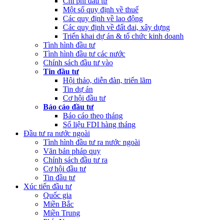
Chi phí đầu tư
Một số quy định về thuế
Các quy định về lao động
Các quy định về đất đai, xây dựng
Triển khai dự án & tổ chức kinh doanh
Tình hình đầu tư
Tình hình đầu tư các nước
Chính sách đầu tư vào
Tin đầu tư
Hội thảo, diễn đàn, triển lãm
Tin dự án
Cơ hội đầu tư
Báo cáo đầu tư
Báo cáo theo tháng
Số liệu FDI hàng tháng
Đầu tư ra nước ngoài
Tình hình đầu tư ra nước ngoài
Văn bản pháp quy
Chính sách đầu tư ra
Cơ hội đầu tư
Tin đầu tư
Xúc tiến đầu tư
Quốc gia
Miền Bắc
Miền Trung