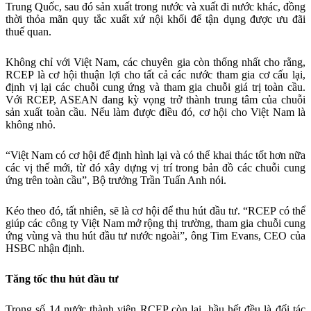
Trung Quốc, sau đó sản xuất trong nước và xuất đi nước khác, đồng
thời thỏa mãn quy tắc xuất xứ nội khối để tận dụng được ưu đãi
thuế quan.
Không chỉ với Việt Nam, các chuyên gia còn thống nhất cho rằng,
RCEP là cơ hội thuận lợi cho tất cả các nước tham gia cơ cấu lại,
định vị lại các chuỗi cung ứng và tham gia chuỗi giá trị toàn cầu.
Với RCEP, ASEAN đang kỳ vọng trở thành trung tâm của chuỗi
sản xuất toàn cầu. Nếu làm được điều đó, cơ hội cho Việt Nam là
không nhỏ.
“Việt Nam có cơ hội để định hình lại và có thể khai thác tốt hơn nữa
các vị thế mới, từ đó xây dựng vị trí trong bản đồ các chuỗi cung
ứng trên toàn cầu”, Bộ trưởng Trần Tuấn Anh nói.
Kéo theo đó, tất nhiên, sẽ là cơ hội để thu hút đầu tư. “RCEP có thể
giúp các công ty Việt Nam mở rộng thị trường, tham gia chuỗi cung
ứng vùng và thu hút đầu tư nước ngoài”, ông Tim Evans, CEO của
HSBC nhận định.
Tăng tốc thu hút đầu tư
Trong số 14 nước thành viên RCEP còn lại, hầu hết đều là đối tác