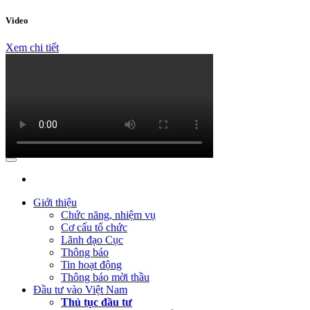
lớn (RIGI): Mục tiêu, phạm vi và thực hiện
Video
(Thứ Năm, 04/04/2024 10:17)
Báo cáo tình hình công khai ngân
sách Quý I năm 2024
Xem chi tiết
(Thứ Tư, 31/01/2024 09:04)
Lấy ý kiến đối với Dự thảo Nghị định
quy định về việc thành lập, quản lý và sử dụng Quỹ hỗ trợ đầu tư
(Thứ Hai, 09/10/2023 03:45)
Quyết định về việc công bố công khai
quyết toán ngân sách năm 2022 của Cục Đầu tư nước ngoài
(Thứ Hai, 09/10/2023 03:45)
Báo cáo tình hình công khai ngân
sách Quý 3 năm 2023
(Thứ Ba, 04/07/2023 05:29)
Báo cáo tình hình công khai ngân sách
Quý 2 năm 2023
Giới thiệu
Chức năng, nhiệm vụ
(Thứ Tư, 12/04/2023 03:20)
Thực hiện công khai báo cáo tình hình
Cơ cấu tổ chức
thực hiện dự toán NSNN Quý 1 năm 2023
Lãnh đạo Cục
Thông báo
(Thứ Ba, 21/03/2023 04:55)
Công khai quyết toán NSNN năm
Tin hoạt động
2022 của Ban Quản lý dự án Nâng cấp và phát triển Hệ thống
Thông báo mời thầu
thông tin quốc gia về đầu tư
Đầu tư vào Việt Nam
Thủ tục đầu tư
(Thứ Hai, 20/03/2023 05:26)
Báo cáo tình hình thực hiện dự toán