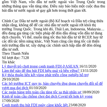
gồm Việt Nam, vốn đầu tư nước ngoài vào Trung Quốc trong
những tháng qua vẫn tăng nhẹ. Điều này báo hiệu một cuộc đua thu
hút đầu tư nước ngoài sẽ gay gắt hơn trong thời gian tới.
Chính Cục Đầu tư nước ngoài (Bộ Kế hoạch và Đầu tư) cũng thừa
nhận rằng, không dễ để các nhà đầu tư nước ngoài rời khỏi thị
trường Trung Quốc. Trong khi đó, Thái Lan, Indonesia, Malaysia…
đều đang gia tăng các biện pháp để đón đầu dòng vốn đầu tư đang
dịch chuyển. Vì thế, muốn tăng tốc thu hút đầu tư từ RCEP, hay từ
các đối tác tiềm năng khác, Việt Nam cũng cần tăng tốc cải thiện
môi trường đầu tư, xây dựng các chính sách hấp dẫn để đón dòng
đầu tư mới.
Theo Thanh Niên
Số lượt đọc:
7128
Tin khác
Lý thuyết trò chơi trong cạnh tranh FDI ở ASEAN
16/11/2020
Làm thế nào để thu hút FDI hiệu quả và bền vững?
13/11/2020
Ký thỏa thuận liên kết vùng phát triển công nghiệp hỗ trợ
29/10/2020
Các bộ trưởng ICT quy tụ, bàn chuyện ứng dụng chuyển đổi số để
vượt qua đại dịch
01/10/2020
Các ngân hàng trên toàn cầu tăng tốc sa thải nhân sự
18/09/2020
Kinh tế toàn cầu chống chọi đại dịch Covid tốt hơn kỳ vọng
17/09/2020
Cạnh tranh thu hút FDI ngày càng khốc liệt
23/08/2020