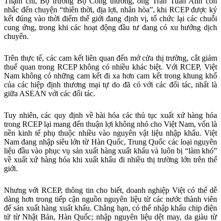
Thậm chí, Bộ trưởng Bộ Công thương, ông Trần Tuấn Anh còn
nhắc đến chuyện “thiên thời, địa lợi, nhân hòa”, khi RCEP được ký
kết đúng vào thời điểm thế giới đang định vị, tổ chức lại các chuỗi
cung ứng, trong khi các hoạt động đầu tư đang có xu hướng dịch
chuyển.
Trên thực tế, các cam kết liên quan đến mở cửa thị trường, cắt giảm
thuế quan trong RCEP không có nhiều khác biệt. Với RCEP, Việt
Nam không có những cam kết đi xa hơn cam kết trong khung khổ
của các hiệp định thương mại tự do đã có với các đối tác, nhất là
giữa ASEAN với các đối tác.
Tuy nhiên, các quy định về hài hóa các thủ tục xuất xứ hàng hóa
trong RCEP lại mang đến thuận lợi không nhỏ cho Việt Nam, vốn là
nền kinh tế phụ thuộc nhiều vào nguyên vật liệu nhập khẩu. Việt
Nam đang nhập siêu lớn từ Hàn Quốc, Trung Quốc các loại nguyên
liệu đầu vào phục vụ sản xuất hàng xuất khẩu và luôn bị “làm khó”
về xuất xứ hàng hóa khi xuất khẩu đi nhiều thị trường lớn trên thế
giới.
Nhưng với RCEP, thông tin cho biết, doanh nghiệp Việt có thể dễ
dàng hơn trong tiếp cận nguồn nguyên liệu từ các nước thành viên
để sản xuất hàng xuất khẩu. Chẳng hạn, có thể nhập khẩu chip điện
tử từ Nhật Bản, Hàn Quốc; nhập nguyên liệu dệt may, da giàu từ