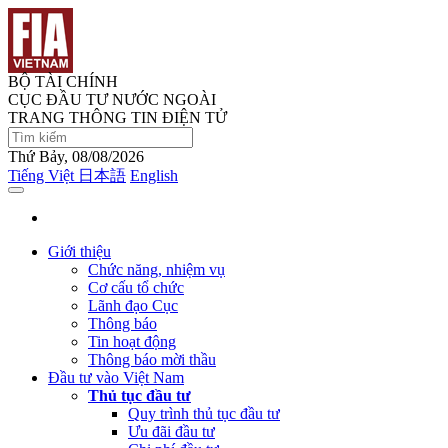
BỘ TÀI CHÍNH
CỤC ĐẦU TƯ NƯỚC NGOÀI
TRANG THÔNG TIN ĐIỆN TỬ
Thứ Bảy, 08/08/2026
Tiếng Việt
日本語
English
Giới thiệu
Chức năng, nhiệm vụ
Cơ cấu tổ chức
Lãnh đạo Cục
Thông báo
Tin hoạt động
Thông báo mời thầu
Đầu tư vào Việt Nam
Thủ tục đầu tư
Quy trình thủ tục đầu tư
Ưu đãi đầu tư