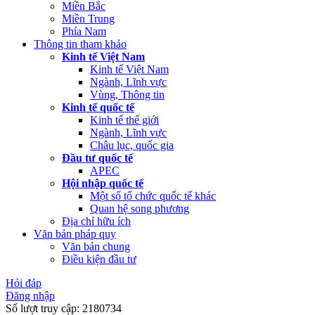
Miền Bắc
Miền Trung
Phía Nam
Thông tin tham khảo
Kinh tế Việt Nam
Kinh tế Việt Nam
Ngành, Lĩnh vực
Vùng, Thông tin
Kinh tế quốc tế
Kinh tế thế giới
Ngành, Lĩnh vực
Châu lục, quốc gia
Đầu tư quốc tế
APEC
Hội nhập quốc tế
Một số tổ chức quốc tế khác
Quan hệ song phương
Địa chỉ hữu ích
Văn bản pháp quy
Văn bản chung
Điều kiện đầu tư
Hỏi đáp
Đăng nhập
Số lượt truy cập:
2180734