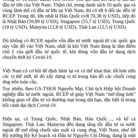
đầu tư lớn của Việt Nam. Thậm chí, trong danh sách 10 quốc gia và
vùng lãnh thổ có đầu tư lớn tại Việt Nam, thì có tới 6 đối tác đến từ
RCEP. Trong đó, lớn nhất là Hàn Quốc (với 70,38 tỷ USD), tiếp đó
là Nhật Bản (59,89 tỷ USD), Singapore (55,7 tỷ USD), Trung Quốc
(18 tỷ USD), Malaysia (12,8 tỷ USD), Thái Lan (12,5 tỷ USD).
Dù không có RCEP, nguồn vốn đầu tư nước ngoài từ các quốc gia
này vẫn đổ vào Việt Nam, nhất là khi Việt Nam đang là tâm điểm
chú ý của giới đầu tư quốc tế, khi dòng vốn đầu tư đang dịch
chuyển thời kỳ Covid-19.
Việt Nam có cơ hội để định hình lại và có thể khai thác tốt hơn nữa
các vị thế mới, từ đó xây dựng vị trí trong bản đồ các chuỗi cung
ứng trên toàn cầu.
Tuy nhiên, theo GS-TSKH Nguyễn Mại, Chủ tịch Hiệp hội Doanh
nghiệp đầu tư nước ngoài, RCEP sẽ giúp Việt Nam “mở rộng hơn”
không gian về đầu tư và thương mại trong dài hạn, đặc biệt là trong
bối cảnh đại dịch Covid-19.
Hiện tại, cả Trung Quốc, Nhật Bản, Hàn Quốc…, và kể cả
Singapore, Thái Lan, Malaysia đều đang tăng tốc đầu tư ra nước
ngoài để mở rộng chuỗi sản xuất và cung ứng. Việt Nam, như lời
Bộ trưởng Bộ Kế hoạch và Đầu tư Nguyễn Chí Dũng, đang là một