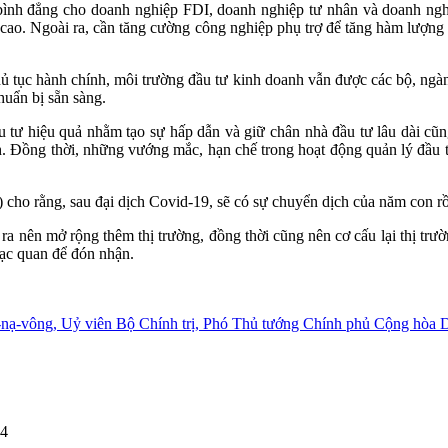
 bình đẳng cho doanh nghiệp FDI, doanh nghiệp tư nhân và doanh nghi
uất cao. Ngoài ra, cần tăng cường công nghiệp phụ trợ để tăng hàm lượn
hủ tục hành chính, môi trường đầu tư kinh doanh vẫn được các bộ, ngành
huẩn bị sẵn sàng.
ầu tư hiệu quả nhằm tạo sự hấp dẫn và giữ chân nhà đầu tư lâu dài c
nh. Đồng thời, những vướng mắc, hạn chế trong hoạt động quản lý đầu
rằng, sau đại dịch Covid-19, sẽ có sự chuyển dịch của năm con rồng
 ra nên mở rộng thêm thị trường, đồng thời cũng nên cơ cấu lại thị tr
lạc quan để đón nhận.
nạ-vông, Uỷ viên Bộ Chính trị, Phó Thủ tướng Chính phủ Cộng hòa
14