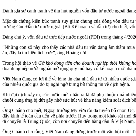
Đánh giá sự cạnh tranh về thu hút nguồn vốn đầu tư nước ngoài đang d
Mặc dù chứng kiến bức tranh suy giảm chung của dòng vốn đầu tư 
trưởng Cục Đầu tư nước ngoài (Bộ Kế hoạch và đầu tư) cho biết, vốn
Đáng chú ý, vốn đầu tư trực tiếp nước ngoài (FDI) trong tháng 4/202
“Những con số này cho thấy các nhà đầu tư vẫn đang âm thầm mua và
án, đây là tín hiệu tích cực”, ông Hoàng nói.
Trong hội thảo về
Gỡ khó dòng tiền cho doanh nghiệp thời khủng h
doanh nghiệp nước ngoài mở rộng quy mô hay có kế hoạch mở nhà máy 
Việt Nam đang có lợi thế về lòng tin của nhà đầu tư từ nhiều quốc 
của nhiều quốc gia do bị nghi ngờ bưng bít thông tin về dịch bệnh.
Khi đại dịch xảy ra, các nước mới nhận ra là đã phụ thuộc quá nhi
chuỗi cung ứng bị đứt gãy nhờ sức hút về khả năng kiểm soát dịch bệ
Ông Chánh cho biết, Ngoại trưởng Mỹ vừa rồi đã tuyên bố chọn Úc,
đẩy kinh tế toàn cầu tiến về phía trước. Hay trong một khảo sát mới
di chuyển là Trung Quốc, còn nơi chuyển đến hàng đầu là Việt Nam, t
Ông Chánh cho rằng, Việt Nam đang đứng trước một vận hội mới. Tro