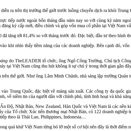
iễn ra trên thị trường thế giới trước luồng chuyển dịch ra khỏi Trung
trực tiếp nước ngoài bốn tháng đầu năm nay so với cùng kỳ năm ngo
 đăng ký cấp mới, điều chỉnh và góp vốn mua cổ phần tại Việt Nam vẫ
0 đã tăng tới 81,4% so với tháng trước đó. Đặc biệt, đầu tư theo hình
o khi nhìn thấy tiềm năng của các doanh nghiệp. Bên cạnh đó, vốn điề
oảng
do TheLEADER tổ chức, ông Ngô Công Trường, Chủ tịch Công ty 
tại Việt Nam cũng thu hút không ít sự chú ý trong thời gian gần đây
gia trên thế giới. Như ông Lâm Minh Chánh, nhà sáng lập trường Quản 
ều vào Trung Quốc, đặc biệt về mảng sản xuất. Các công ty đa quốc g
nh, về niềm tin của người dân với chính phủ, tính linh hoạt và khả nă
 Ấn Độ, Nhật Bản, New Zealand, Hàn Quốc và Việt Nam là các nền kinh
 đây của Tổ chức Xúc tiến thương mại Nhật Bản, có 122 doanh nghiệp tr
iếp theo là Thái Lan, Philippines, Indonesia…
ng quá khứ Việt Nam từng bỏ lỡ một số cơ hội nên đây là thời điểm 