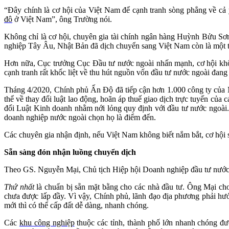
“Đây chính là cơ hội của Việt Nam để cạnh tranh sòng phẳng về cả y
đô
ở Việt Nam”, ông Trường nói.
Không chỉ là cơ hội, chuyên gia tài chính ngân hàng Huỳnh Bửu Sơ
nghiệp Tây Âu, Nhật Bản đã dịch chuyển sang Việt Nam còn là một thác
Hơn nữa, Cục trưởng Cục Đầu tư nước ngoài nhấn mạnh, cơ hội khô
cạnh tranh rất khốc liệt về thu hút nguồn vốn đầu tư nước ngoài đang d
Tháng 4/2020, Chính phủ Ấn Độ đã tiếp cận hơn 1.000 công ty của 
thể về thay đổi luật lao động, hoãn áp thuế giao dịch trực tuyến của
đổi Luật Kinh doanh nhằm nới lỏng quy định với đầu tư nước ngoài.
doanh nghiệp nước ngoài chọn họ là điểm đến.
Các chuyên gia nhận định, nếu Việt Nam không biết nắm bắt, cơ hội s
Sẵn sàng đón nhận luồng chuyển dịch
Theo GS. Nguyễn Mại, Chủ tịch Hiệp hội Doanh nghiệp đầu tư nước n
Thứ nhất
là chuẩn bị sẵn mặt bằng cho các nhà đầu tư. Ông Mại cho
chưa được lấp đầy. Vì vậy, Chính phủ, lãnh đạo địa phương phải hư
mới thì có thể cấp đất dễ dàng, nhanh chóng.
Các
khu công nghiệp
thuộc các tỉnh, thành phố lớn nhanh chóng đư