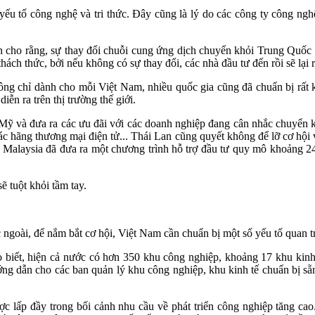
ếu tố công nghệ và tri thức. Đây cũng là lý do các công ty công ngh
n cho rằng, sự thay đổi chuỗi cung ứng dịch chuyển khỏi Trung Quốc 
h thức, bởi nếu không có sự thay đổi, các nhà đầu tư đến rồi sẽ lại rờ
ng chỉ dành cho mỗi Việt Nam, nhiều quốc gia cũng đã chuẩn bị rất
iễn ra trên thị trường thế giới.
Mỹ và đưa ra các ưu đãi với các doanh nghiệp đang cân nhắc chuyển 
 các hãng thương mại điện tử... Thái Lan cũng quyết không để lỡ cơ hội 
 Malaysia đã đưa ra một chương trình hỗ trợ đầu tư quy mô khoảng 24
ẽ tuột khỏi tầm tay.
goài, để nắm bắt cơ hội, Việt Nam cần chuẩn bị một số yếu tố quan 
 biết, hiện cả nước có hơn 350 khu công nghiệp, khoảng 17 khu kinh 
ớng dẫn cho các ban quản lý khu công nghiệp, khu kinh tế chuẩn bị sẵ
ợc lấp đầy trong bối cảnh nhu cầu về phát triển công nghiệp tăng c