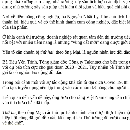
dựng nhà xưởng cao tầng, nhà xưởng xây sẵn tích hợp các dịch vụ 
dựng nhà xưởng xây sẵn giúp tiết kiệm thời gian và hiệu quả chi phí
Nói về tiềm năng công nghiệp, bà Nguyễn Nhất Ly, Phó chủ tịch Le
thuận lợi, hiệu quả và có thể hình thành cụm công nghiệp, đặc biệt
của sản phẩm.
Ở khía cạnh thị trường, doanh nghiệp rất quan tâm đến thị trường tiê
nổi bật với nhiều tiềm năng là những “vùng đất mới” đang được giớ
Yếu tố cần chuẩn bị
thứ hai
, theo ông Mại, là nguồn nhân lực dồi dào
Bà Tiêu Yến Trinh, Tổng giám đốc Công ty Talentnet cho biết trong 
với dự báo tích cực cho giai đoạn 2020 - 2021. Tuy nhiên bà Trinh 
giá là có nguồn lao động dồi dào.
Trong bối cảnh mới với sự tác động khá lớn từ đại dịch Covid-19, thị
đào tạo, tuyển dụng nên tập trung vào các nhóm kỹ năng cho người l
Liên quan đến vấn đề này, ông Sơn cho rằng Việt Nam cũng cần chú
vào thì chưa chắc đã thấp.
Thứ ba,
theo ông Mại, các thủ tục hành chính cần được thực hiện mộ
hiệp hội cũng đã gửi đề xuất, kiến nghị lên Thủ tướng để vượt qu
về thể chế”
.