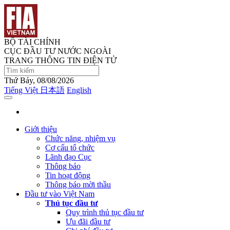
BỘ TÀI CHÍNH
CỤC ĐẦU TƯ NƯỚC NGOÀI
TRANG THÔNG TIN ĐIỆN TỬ
Thứ Bảy, 08/08/2026
Tiếng Việt
日本語
English
Giới thiệu
Chức năng, nhiệm vụ
Cơ cấu tổ chức
Lãnh đạo Cục
Thông báo
Tin hoạt động
Thông báo mời thầu
Đầu tư vào Việt Nam
Thủ tục đầu tư
Quy trình thủ tục đầu tư
Ưu đãi đầu tư