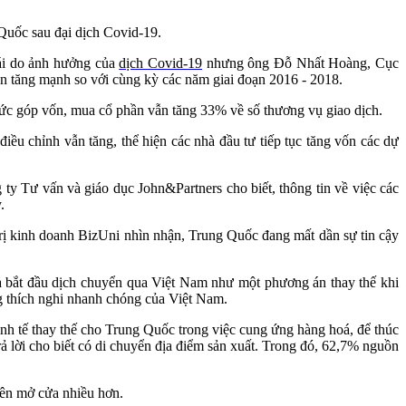
 Quốc sau đại dịch Covid-19.
ái do ảnh hưởng của
dịch Covid-19
nhưng ông Đỗ Nhất Hoàng, Cục
n tăng mạnh so với cùng kỳ các năm giai đoạn 2016 - 2018.
 thức góp vốn, mua cổ phần vẫn tăng 33% về số thương vụ giao dịch.
u chỉnh vẫn tăng, thể hiện các nhà đầu tư tiếp tục tăng vốn các dự
Tư vấn và giáo dục John&Partners cho biết, thông tin về việc các
.
trị kinh doanh BizUni nhìn nhận, Trung Quốc đang mất dần sự tin cậy
ia bắt đầu dịch chuyển qua Việt Nam như một phương án thay thế khi
ng thích nghi nhanh chóng của Việt Nam.
 tế thay thế cho Trung Quốc trong việc cung ứng hàng hoá, để thúc
ả lời cho biết có di chuyển địa điểm sản xuất. Trong đó, 62,7% nguồn
nên mở cửa nhiều hơn.