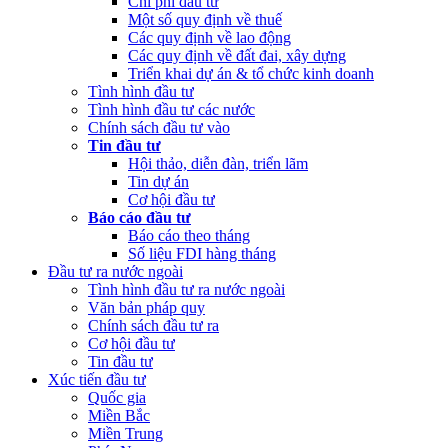
Chi phí đầu tư
Một số quy định về thuế
Các quy định về lao động
Các quy định về đất đai, xây dựng
Triển khai dự án & tổ chức kinh doanh
Tình hình đầu tư
Tình hình đầu tư các nước
Chính sách đầu tư vào
Tin đầu tư
Hội thảo, diễn đàn, triển lãm
Tin dự án
Cơ hội đầu tư
Báo cáo đầu tư
Báo cáo theo tháng
Số liệu FDI hàng tháng
Đầu tư ra nước ngoài
Tình hình đầu tư ra nước ngoài
Văn bản pháp quy
Chính sách đầu tư ra
Cơ hội đầu tư
Tin đầu tư
Xúc tiến đầu tư
Quốc gia
Miền Bắc
Miền Trung