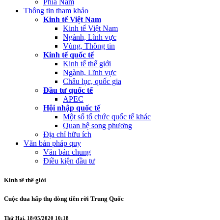
Phía Nam
Thông tin tham khảo
Kinh tế Việt Nam
Kinh tế Việt Nam
Ngành, Lĩnh vực
Vùng, Thông tin
Kinh tế quốc tế
Kinh tế thế giới
Ngành, Lĩnh vực
Châu lục, quốc gia
Đầu tư quốc tế
APEC
Hội nhập quốc tế
Một số tổ chức quốc tế khác
Quan hệ song phương
Địa chỉ hữu ích
Văn bản pháp quy
Văn bản chung
Điều kiện đầu tư
Kinh tế thế giới
Cuộc đua hấp thụ dòng tiền rời Trung Quốc
Thứ Hai, 18/05/2020 10:18