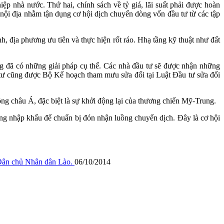
ệp nhà nước. Thứ hai, chính sách về tỷ giá, lãi suất phải được hoàn
g nội địa nhằm tận dụng cơ hội dịch chuyển dòng vốn đầu tư từ các tập
, địa phương ưu tiên và thực hiện rốt ráo. Hhạ tầng kỹ thuật như đất
ũng đã có những giải pháp cụ thể. Các nhà đầu tư sẽ được nhận những
 tư cũng được Bộ Kế hoạch tham mưu sửa đổi tại Luật Đầu tư sửa đổi
 châu Á, đặc biệt là sự khởi động lại của thương chiến Mỹ-Trung.
ường nhập khẩu để chuẩn bị đón nhận luồng chuyển dịch. Đây là cơ hội
 Dân chủ Nhân dân Lào.
06/10/2014