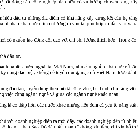
 tư bất động sản công nghiệp hiện hữu có xu hướng chuyển sang xây
uất.
m hiểu đầu tư những địa điểm có khả năng xây dựng kết cấu hạ tầng
xuất nhập khẩu tức nơi có đường đi vận tải phù hợp cả đầu vào và ra
 nơi có nguồn lao động dồi dào với chi phí lương thích hợp. Trong đó,
hà đầu tư.
oanh nghiệp nước ngoài tại Việt Nam, nhu cầu nguồn nhân lực rất lớn
số kỹ năng đặc biệt, không dễ tuyển dụng, mặc dù Việt Nam được đánh
rung đào tạo, tuyển dụng theo mô tả công việc, bà Trinh cho rằng việc
công việc cùng ngành nghề và giữa các ngành nghề khác nhau.
ng là có thấp hơn các nước khác nhưng nếu đem cả yếu tố năng suất
phủ với doanh nghiệp diễn ra mới đây, các doanh nghiệp đến từ nhiều
lạc bộ doanh nhân Sao Đỏ đã nhấn mạnh
“không xin tiền, chỉ xin hỗ trợ