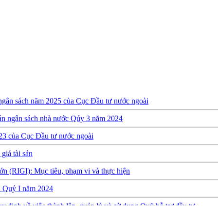
 ngân sách năm 2025 của Cục Đầu tư nước ngoài
oán ngân sách nhà nước Qúy 3 năm 2024
23 của Cục Đầu tư nước ngoài
giá tài sản
ớn (RIGI): Mục tiêu, phạm vi và thực hiện
ch Quý I năm 2024
y định về việc thành lập, quản lý và sử dụng Quỹ hỗ trợ đầu tư
quyết toán ngân sách năm 2022 của Cục Đầu tư nước ngoài