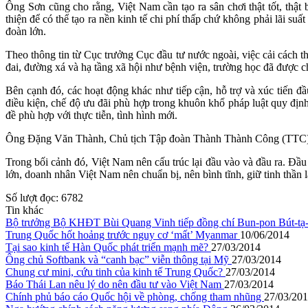
Ông Sơn cũng cho rằng, Việt Nam cần tạo ra sân chơi thật tốt, thật
thiện để có thể tạo ra nền kinh tế chi phí thấp chứ không phải lãi s
đoàn lớn.
Theo thông tin từ Cục trưởng Cục đầu tư nước ngoài, việc cải cách t
đai, đường xá và hạ tầng xã hội như bệnh viện, trường học đã được c
Bên cạnh đó, các hoạt động khác như tiếp cận, hỗ trợ và xúc tiến đ
điều kiện, chế độ ưu đãi phù hợp trong khuôn khổ pháp luật quy đị
đề phù hợp với thực tiễn, tình hình mới.
Ông Đặng Văn Thành, Chủ tịch Tập đoàn Thành Thành Công (TTC) cho 
Trong bối cảnh đó, Việt Nam nên cấu trúc lại đầu vào và đầu ra. Đầu
lớn, doanh nhân Việt Nam nên chuẩn bị, nên bình tĩnh, giữ tinh thần 
Số lượt đọc:
6782
Tin khác
Bộ trưởng Bộ KHĐT Bùi Quang Vinh tiếp đồng chí Bun-pon Bút-tạ-
Trung Quốc hốt hoảng trước nguy cơ ‘mất’ Myanmar
10/06/2014
Tại sao kinh tế Hàn Quốc phát triển mạnh mẽ?
27/03/2014
Ông chủ Softbank và “canh bạc” viễn thông tại Mỹ
27/03/2014
Chung cư mini, cứu tinh của kinh tế Trung Quốc?
27/03/2014
Báo Thái Lan nêu lý do nên đầu tư vào Việt Nam
27/03/2014
Chính phủ báo cáo Quốc hội về phòng, chống tham nhũng
27/03/20