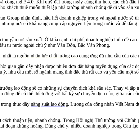
và công nghệ 4.0. Khi quỹ đất trống ngày càng thu hẹp, các chủ đầu
 cho khách thuê muốn thiết lập nhà xưởng nhanh chóng để đi vào sản x
an Group nhận định, hầu hết doanh nghiệp trong và ngoài nước sẽ tì
 là những nơi có khả năng cung cấp nguyên liệu trong nước và dễ dàng 
u thụ gần nơi sản xuất. Ở khía cạnh chi phí, doanh nghiệp luôn đề cao
i đầu tư nước ngoài chú ý như Vân Đồn, Bắc Vân Phong.
, nhất là
nguồn nhân lực chất lượng cao
cung ứng đủ nhu cầu của các n
thời gian gần đây nhận được nhiều đơn đặt hàng tuyển dụng của các d
lưu ý, nhu cầu một số ngành mang tính đặc thù rất cao và yêu cầu một 
 trường lao động sẽ có những sự chuyển dịch khá sâu sắc. Thay vì tập t
ao động để có thể thích ứng với bất kỳ sự chuyển dịch nào, giữa các 
 trọng thúc đẩy
năng suất lao động
. Lương của công nhân Việt Nam đú
t cách thuận tiện, nhanh chóng. Trong Hội nghị Thủ tướng với Chính 
a giai đoạn khủng hoảng. Đáng chú ý, nhiều doanh nghiệp trong Câu 