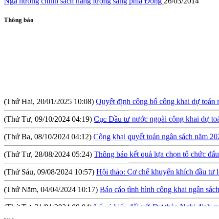
Nga hướng chính sách năng lượng sang phía Đông
26/03/2014
Thông báo
(Thứ Hai, 20/01/2025 10:08)
Quyết định công bố công khai dự toán
(Thứ Tư, 09/10/2024 04:19)
Cục Đầu tư nước ngoài công khai dự t
(Thứ Ba, 08/10/2024 04:12)
Công khai quyết toán ngân sách năm 20
(Thứ Tư, 28/08/2024 05:24)
Thông báo kết quả lựa chọn tổ chức đấu 
(Thứ Sáu, 09/08/2024 10:57)
Hội thảo: Cơ chế khuyến khích đầu tư l
(Thứ Năm, 04/04/2024 10:17)
Báo cáo tình hình công khai ngân sá
(Thứ Tư, 31/01/2024 09:04)
Lấy ý kiến đối với Dự thảo Nghị định qu
(Thứ Hai, 09/10/2023 03:45)
Quyết định về việc công bố công khai 