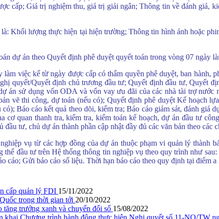
 cấp; Giá trị nghiệm thu, giá trị giải ngân; Thông tin về đánh giá, ki
 là: Khối lượng thực hiện tại hiện trường; Thông tin hình ảnh hoặc phim
 toán dự án theo Quyết định phê duyệt quyết toán trong vòng 07 ngày l
y làm việc kể từ ngày được cấp có thẩm quyền phê duyệt, ban hành, p
hị quyết/Quyết định chủ trương đầu tư; Quyết định đầu tư, Quyết định
ự án sử dụng vốn ODA và vốn vay ưu đãi của các nhà tài trợ nước ngoà
kế bản vẽ thi công, dự toán (nếu có); Quyết định phê duyệt Kế hoạch l
u có); Báo cáo kết quả theo dõi, kiểm tra; Báo cáo giám sát, đánh giá 
ủa cơ quan thanh tra, kiểm tra, kiểm toán kế hoạch, dự án đầu tư côn
hủ đầu tư, chủ dự án thành phần cập nhật đầy đủ các văn bản theo các 
 nghiệp vụ từ các hợp đồng của dự án thuộc phạm vi quản lý thành bá
g thể đầu tư trên Hệ thống thông tin nghiệp vụ theo quy trình như sau:
 ngân sách năm 2025 của Cục Đầu tư nước ngoài
 báo cáo; Gửi báo cáo số liệu. Thời hạn báo cáo theo quy định tại điể
oán ngân sách nhà nước Qúy 3 năm 2024
ân cấp quản lý FDI
15/11/2022
23 của Cục Đầu tư nước ngoài
Quốc trong thời gian tới
20/10/2022
o tăng trưởng xanh và chuyển đổi số
15/08/2022
giá tài sản
hai Chương trình hành động thực hiện Nghị quyết số 11-NQ/TW ngày