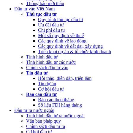
Thông báo mời thầu
Đầu tư vào Việt Nam
Thủ tục đầu tư
Quy trình thủ tục đầu tư
Ưu đãi đầu tư
Chi phí đầu tư
Một số quy định về thuế
Các quy định về lao động
Các quy định về đất đai, xây dựng
Triển khai dự án & tổ chức kinh doanh
Tình hình đầu tư
Tình hình đầu tư các nước
Chính sách đầu tư vào
Tin đầu tư
Hội thảo, diễn đàn, triển lãm
Tin dự án
Cơ hội đầu tư
Báo cáo đầu tư
Báo cáo theo tháng
Số liệu FDI hàng tháng
Đầu tư ra nước ngoài
Tình hình đầu tư ra nước ngoài
Văn bản pháp quy
Chính sách đầu tư ra
Cơ hội đầu tư