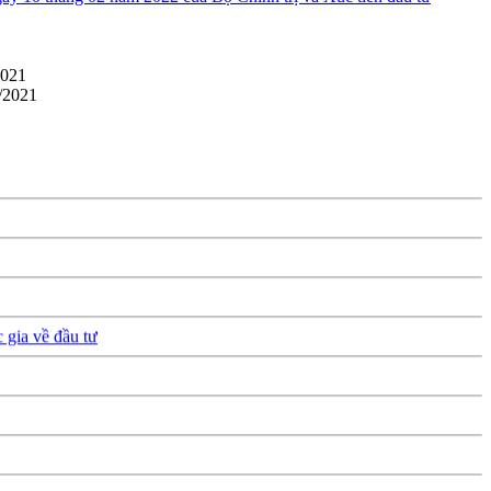
2021
/2021
 gia về đầu tư