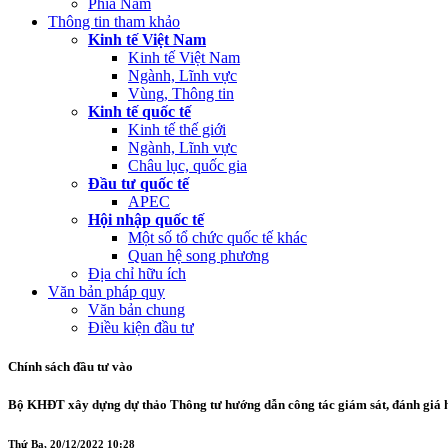
Phía Nam
Thông tin tham khảo
Kinh tế Việt Nam
Kinh tế Việt Nam
Ngành, Lĩnh vực
Vùng, Thông tin
Kinh tế quốc tế
Kinh tế thế giới
Ngành, Lĩnh vực
Châu lục, quốc gia
Đầu tư quốc tế
APEC
Hội nhập quốc tế
Một số tổ chức quốc tế khác
Quan hệ song phương
Địa chỉ hữu ích
Văn bản pháp quy
Văn bản chung
Điều kiện đầu tư
Chính sách đầu tư vào
Bộ KHĐT xây dựng dự thảo Thông tư hướng dẫn công tác giám sát, đánh giá h
Thứ Ba, 20/12/2022 10:28