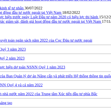
ớn (RIGI): Mục tiêu, phạm vi và thực hiện
kinh tế tư nhân
30/07/2022
oạt động đầu tư nước ngoài tại Việt Nam
18/02/2022
ch Quý I năm 2024
hực hiện trước ngày Luật Đầu tư năm 2020 có hiệu lực thi hành
15/12/
c giám sát, đánh giá hoạt động đầu tư nước ngoài tại Việt Nam
17/11
y định về việc thành lập, quản lý và sử dụng Quỹ hỗ trợ đầu tư
quyết toán ngân sách năm 2022 của Cục Đầu tư nước ngoài
h Quý 3 năm 2023
 Quý 2 năm 2023
h thực hiện dự toán NSNN Quý 1 năm 2023
a Ban Quản lý dự án Nâng cấp và phát triển Hệ thống thông tin quốc
NSNN Quý 4 và cả năm 2022
h nhà nước năm 2022 cùa Trung tâm Xúc tiến đầu tư phía Bắc
sáng tạo