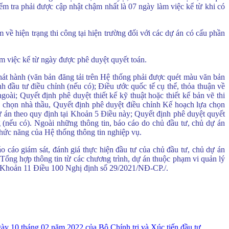
ểm tra phải được cập nhật chậm nhất là 07 ngày làm việc kể từ khi có
 về hiện trạng thi công tại hiện trường đối với các dự án có cấu phần
àm việc kể từ ngày được phê duyệt quyết toán.
hát hành (văn bản đăng tải trên Hệ thống phải được quét màu văn bản
 đầu tư điều chỉnh (nếu có); Điều ước quốc tế cụ thể, thỏa thuận về
i; Quyết định phê duyệt thiết kế kỹ thuật hoặc thiết kế bản vẽ thi
ựa chọn nhà thầu, Quyết định phê duyệt điều chỉnh Kế hoạch lựa chọn
dự án theo quy định tại Khoản 5 Điều này; Quyết định phê duyệt quyết
g (nếu có). Ngoài những thông tin, báo cáo do chủ đầu tư, chủ dự án
chức năng của Hệ thống thông tin nghiệp vụ.
o cáo giám sát, đánh giá thực hiện đầu tư của chủ đầu tư, chủ dự án
 Tổng hợp thông tin từ các chương trình, dự án thuộc phạm vi quản lý
m a Khoản 11 Điều 100 Nghị định số 29/2021/NĐ-CP./.
 10 tháng 02 năm 2022 của Bộ Chính trị và Xúc tiến đầu tư