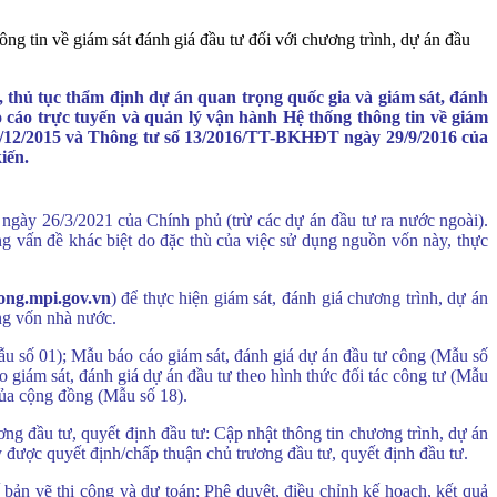
g tin về giám sát đánh giá đầu tư đối với chương trình, dự án đầu
 thủ tục thẩm định dự án quan trọng quốc gia và giám sát, đánh
 cáo trực tuyến và quản lý vận hành Hệ thống thông tin về giám
8/12/2015 và Thông tư số 13/2016/TT-BKHĐT ngày 29/9/2016 của
iến.
ngày 26/3/2021 của Chính phủ (trừ các dự án đầu tư ra nước ngoài).
g vấn đề khác biệt do đặc thù của việc sử dụng nguồn vốn này, thực
cong.mpi.gov.vn
) để thực hiện giám sát, đánh giá chương trình, dự án
ụng vốn nhà nước.
ẫu số 01); Mẫu báo cáo giám sát, đánh giá dự án đầu tư công (Mẫu số
 giám sát, đánh giá dự án đầu tư theo hình thức đối tác công tư (Mẫu
của cộng đồng (Mẫu số 18).
ng đầu tư, quyết định đầu tư: Cập nhật thông tin chương trình, dự án
 được quyết định/chấp thuận chủ trương đầu tư, quyết định đầu tư.
ế bản vẽ thi công và dự toán; Phê duyệt, điều chỉnh kế hoạch, kết quả