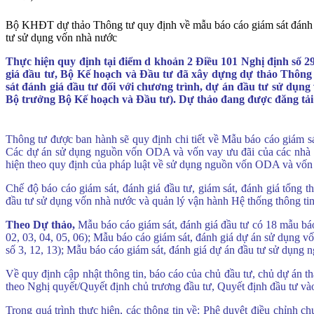
Bộ KHĐT dự thảo Thông tư quy định về mẫu báo cáo giám sát đánh giá
tư sử dụng vốn nhà nước
Thực hiện quy định tại điểm d khoản 2 Điều 101 Nghị định số 2
giá đầu tư, Bộ Kế hoạch và Đầu tư đã xây dựng dự thảo Thông t
sát đánh giá đầu tư đối với chương trình, dự án đầu tư sử d
Bộ trưởng Bộ Kế hoạch và Đầu tư). Dự thảo đang được đăng tải t
Thông tư được ban hành sẽ quy định chi tiết về Mẫu báo cáo giám s
Các dự án sử dụng nguồn vốn ODA và vốn vay ưu đãi của các nhà tài
hiện theo quy định của pháp luật về sử dụng nguồn vốn ODA và vốn v
Chế độ báo cáo giám sát, đánh giá đầu tư, giám sát, đánh giá tổng thể
đầu tư sử dụng vốn nhà nước và quản lý vận hành Hệ thống thông tin 
Theo Dự thảo,
Mẫu báo cáo giám sát, đánh giá đầu tư có 18 mẫu báo
02, 03, 04, 05, 06); Mẫu báo cáo giám sát, đánh giá dự án sử dụng v
số 3, 12, 13); Mẫu báo cáo giám sát, đánh giá dự án đầu tư sử dụng 
Về quy định cập nhật thông tin, báo cáo của chủ đầu tư, chủ dự án t
theo Nghị quyết/Quyết định chủ trương đầu tư, Quyết định đầu tư vào
Trong quá trình thực hiện, các thông tin về: Phê duyệt điều chỉnh ch