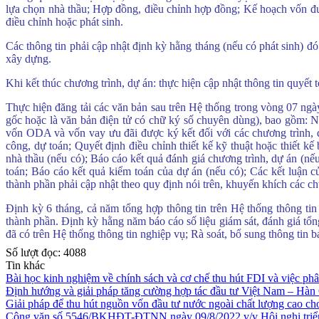
lựa chọn nhà thầu; Hợp đồng, điều chỉnh hợp đồng; Kế hoạch vốn được
điều chỉnh hoặc phát sinh.
Các thông tin phải cập nhật định kỳ hằng tháng (nếu có phát sinh) đó
xây dựng.
Khi kết thúc chương trình, dự án: thực hiện cập nhật thông tin quyết
Thực hiện đăng tải các văn bản sau trên Hệ thống trong vòng 07 ngà
gốc hoặc là văn bản điện tử có chữ ký số chuyên dùng), bao gồm: Ng
vốn ODA và vốn vay ưu đãi được ký kết đối với các chương trình, d
công, dự toán; Quyết định điều chỉnh thiết kế kỹ thuật hoặc thiết 
nhà thầu (nếu có); Báo cáo kết quả đánh giá chương trình, dự án (nế
toán; Báo cáo kết quả kiểm toán của dự án (nếu có); Các kết luận c
thành phần phải cập nhật theo quy định nói trên, khuyến khích các c
Định kỳ 6 tháng, cả năm tổng hợp thông tin trên Hệ thống thông tin
thành phần. Định kỳ hằng năm báo cáo số liệu giám sát, đánh giá tổn
(Thứ Hai, 20/01/2025 10:08)
Quyết định công bố công khai dự toán
đã có trên Hệ thống thông tin nghiệp vụ; Rà soát, bổ sung thông tin
Số lượt đọc:
4088
(Thứ Tư, 09/10/2024 04:19)
Cục Đầu tư nước ngoài công khai dự t
Tin khác
Bài học kinh nghiệm về chính sách và cơ chế thu hút FDI và việc ph
(Thứ Ba, 08/10/2024 04:12)
Công khai quyết toán ngân sách năm 20
Định hướng và giải pháp tăng cường hợp tác đầu tư Việt Nam – Hàn 
Giải pháp để thu hút nguồn vốn đầu tư nước ngoài chất lượng cao ch
(Thứ Tư, 28/08/2024 05:24)
Thông báo kết quả lựa chọn tổ chức đấu 
Công văn số 5546/BKHĐT-ĐTNN ngày 09/8/2022 v/v Hội nghị triển k