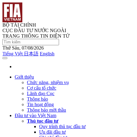
BỘ TÀI CHÍNH
CỤC ĐẦU TƯ NƯỚC NGOÀI
TRANG THÔNG TIN ĐIỆN TỬ
Thứ Sáu, 07/08/2026
Tiếng Việt
日本語
English
Giới thiệu
Chức năng, nhiệm vụ
Cơ cấu tổ chức
Lãnh đạo Cục
Thông báo
Tin hoạt động
Thông báo mời thầu
Đầu tư vào Việt Nam
Thủ tục đầu tư
Quy trình thủ tục đầu tư
Ưu đãi đầu tư