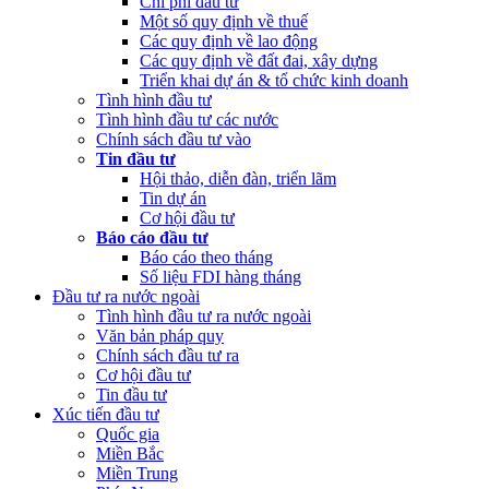
Chi phí đầu tư
Một số quy định về thuế
Các quy định về lao động
Các quy định về đất đai, xây dựng
Triển khai dự án & tổ chức kinh doanh
Tình hình đầu tư
Tình hình đầu tư các nước
Chính sách đầu tư vào
Tin đầu tư
Hội thảo, diễn đàn, triển lãm
Tin dự án
Cơ hội đầu tư
Báo cáo đầu tư
Báo cáo theo tháng
Số liệu FDI hàng tháng
Đầu tư ra nước ngoài
Tình hình đầu tư ra nước ngoài
Văn bản pháp quy
Chính sách đầu tư ra
Cơ hội đầu tư
Tin đầu tư
Xúc tiến đầu tư
Quốc gia
Miền Bắc
Miền Trung