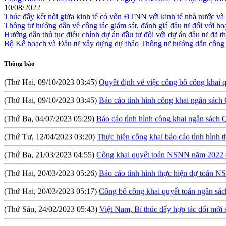
10/08/2022
(Thứ Sáu, 09/08/2024 10:57)
Hội thảo: Cơ chế khuyến khích đầu tư l
Thúc đẩy kết nối giữa kinh tế có vốn ĐTNN với kinh tế nhà nước và 
Thông tư hướng dẫn về công tác giám sát, đánh giá đầu tư đối với h
(Thứ Năm, 04/04/2024 10:17)
Báo cáo tình hình công khai ngân sá
Hướng dẫn thủ tục điều chỉnh dự án đầu tư đối với dự án đầu tư đã t
Bộ Kế hoạch và Đầu tư xây dựng dự thảo Thông tư hướng dẫn công tá
(Thứ Tư, 31/01/2024 09:04)
Lấy ý kiến đối với Dự thảo Nghị định qu
Thông báo
(Thứ Hai, 09/10/2023 03:45)
Quyết định về việc công bố công khai 
(Thứ Hai, 09/10/2023 03:45)
Báo cáo tình hình công khai ngân sác
(Thứ Ba, 04/07/2023 05:29)
Báo cáo tình hình công khai ngân sách
(Thứ Tư, 12/04/2023 03:20)
Thực hiện công khai báo cáo tình hìn
(Thứ Ba, 21/03/2023 04:55)
Công khai quyết toán NSNN năm 2022 củ
(Thứ Hai, 20/03/2023 05:26)
Báo cáo tình hình thực hiện dự toán 
(Thứ Hai, 20/03/2023 05:17)
Công bố công khai quyết toán ngân sác
(Thứ Sáu, 24/02/2023 05:43)
Việt Nam, Bỉ thúc đẩy hợp tác đổi mới 