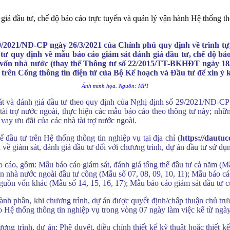
 đầu tư, chế độ báo cáo trực tuyến và quản lý vận hành Hệ thống thôn
9/2021/NĐ-CP ngày 26/3/2021 của Chính phủ quy định về trình tự,
ư quy định về mẫu báo cáo giám sát đánh giá đầu tư, chế độ báo
ụng vốn nhà nước (thay thế Thông tư số 22/2015/TT-BKHĐT ngày 1
rên Cổng thông tin điện tử của Bộ Kế hoạch và Đầu tư để xin ý k
Ảnh minh họa. Nguồn: MPI
át và đánh giá đầu tư theo quy định của Nghị định số 29/2021/NĐ-CP 
 trợ nước ngoài, thực hiện các mẫu báo cáo theo thông tư này; nhữn
ay ưu đãi của các nhà tài trợ nước ngoài.
 đầu tư trên Hệ thống thông tin nghiệp vụ tại địa chỉ (
https://dautu
về giám sát, đánh giá đầu tư đối với chương trình, dự án đầu tư sử d
 cáo, gồm: Mẫu báo cáo giám sát, đánh giá tổng thể đầu tư cả năm (M
ốn nhà nước ngoài đầu tư công (Mẫu số 07, 08, 09, 10, 11); Mẫu báo cáo
nguồn vốn khác (Mẫu số 14, 15, 16, 17); Mẫu báo cáo giám sát đầu tư 
hành phần, khi chương trình, dự án được quyết định/chấp thuận chủ trươ
 Hệ thống thông tin nghiệp vụ trong vòng 07 ngày làm việc kể từ ngày
ương trình, dự án; Phê duyệt, điều chỉnh thiết kế kỹ thuật hoặc thiết k