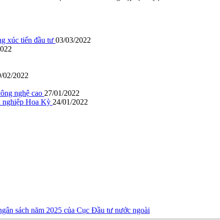
g xúc tiến đầu tư
03/03/2022
2022
9/02/2022
công nghệ cao
27/01/2022
nh nghiệp Hoa Kỳ
24/01/2022
 ngân sách năm 2025 của Cục Đầu tư nước ngoài
oán ngân sách nhà nước Qúy 3 năm 2024