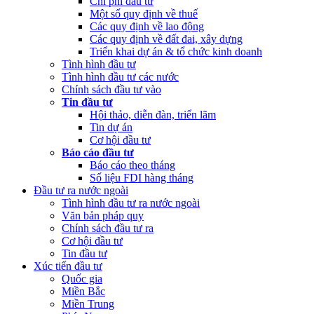
Chi phí đầu tư
Một số quy định về thuế
Các quy định về lao động
Các quy định về đất đai, xây dựng
Triển khai dự án & tổ chức kinh doanh
Tình hình đầu tư
Tình hình đầu tư các nước
Chính sách đầu tư vào
Tin đầu tư
Hội thảo, diễn đàn, triển lãm
Tin dự án
Cơ hội đầu tư
Báo cáo đầu tư
Báo cáo theo tháng
Số liệu FDI hàng tháng
Đầu tư ra nước ngoài
Tình hình đầu tư ra nước ngoài
Văn bản pháp quy
Chính sách đầu tư ra
Cơ hội đầu tư
Tin đầu tư
Xúc tiến đầu tư
Quốc gia
Miền Bắc
Miền Trung