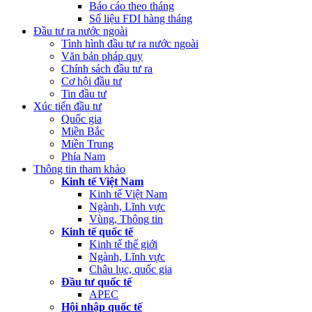
Báo cáo theo tháng
Số liệu FDI hàng tháng
Đầu tư ra nước ngoài
Tình hình đầu tư ra nước ngoài
Văn bản pháp quy
Chính sách đầu tư ra
Cơ hội đầu tư
Tin đầu tư
Xúc tiến đầu tư
Quốc gia
Miền Bắc
Miền Trung
Phía Nam
Thông tin tham khảo
Kinh tế Việt Nam
Kinh tế Việt Nam
Ngành, Lĩnh vực
Vùng, Thông tin
Kinh tế quốc tế
Kinh tế thế giới
Ngành, Lĩnh vực
Châu lục, quốc gia
Đầu tư quốc tế
APEC
Hội nhập quốc tế