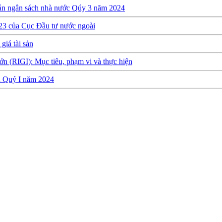
23 của Cục Đầu tư nước ngoài
giá tài sản
ớn (RIGI): Mục tiêu, phạm vi và thực hiện
ch Quý I năm 2024
y định về việc thành lập, quản lý và sử dụng Quỹ hỗ trợ đầu tư
quyết toán ngân sách năm 2022 của Cục Đầu tư nước ngoài
h Quý 3 năm 2023
 Quý 2 năm 2023
h thực hiện dự toán NSNN Quý 1 năm 2023
a Ban Quản lý dự án Nâng cấp và phát triển Hệ thống thông tin quốc
NSNN Quý 4 và cả năm 2022
h nhà nước năm 2022 cùa Trung tâm Xúc tiến đầu tư phía Bắc