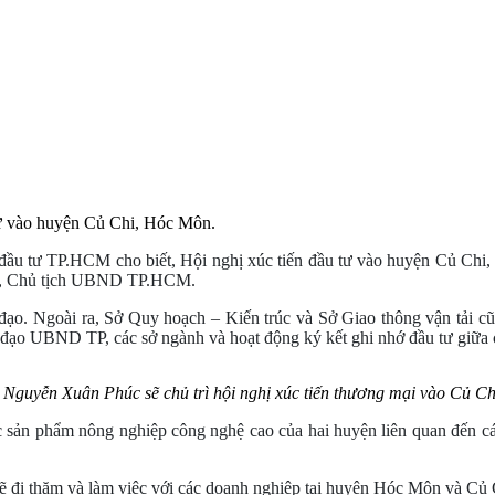
 tư vào huyện Củ Chi, Hóc Môn.
u tư TP.HCM cho biết, Hội nghị xúc tiến đầu tư vào huyện Củ Chi, Hó
ãi, Chủ tịch UBND TP.HCM.
đạo. Ngoài ra, Sở Quy hoạch – Kiến trúc và Sở Giao thông vận tải cũ
nh đạo UBND TP, các sở ngành và hoạt động ký kết ghi nhớ đầu tư giữa
c Nguyễn Xuân Phúc sẽ chủ trì hội nghị xúc tiến thương mại vào Củ 
c sản phẩm nông nghiệp công nghệ cao của hai huyện liên quan đến các 
đi thăm và làm việc với các doanh nghiệp tại huyện Hóc Môn và Củ C