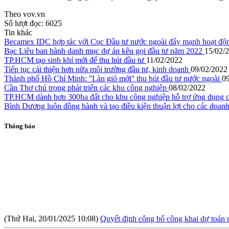
Theo vov.vn
Số lượt đọc:
6025
Tin khác
Becamex IDC hợp tác với Cục Đầu tư nước ngoài đẩy mạnh hoạt độn
Bạc Liêu ban hành danh mục dự án kêu gọi đầu tư năm 2022
15/02/
TP.HCM tạo sinh khí mới để thu hút đầu tư
11/02/2022
Tiếp tục cải thiện hơn nữa môi trường đầu tư, kinh doanh
09/02/2022
Thành phố Hồ Chí Minh: ''Làn gió mới'' thu hút đầu tư nước ngoài
0
Cần Thơ chú trọng phát triển các khu công nghiệp
08/02/2022
TP.HCM dành hơn 300ha đất cho khu công nghiệp hỗ trợ ứng dụng 
Bình Dương luôn đồng hành và tạo điều kiện thuận lợi cho các doa
Thông báo
(Thứ Hai, 20/01/2025 10:08)
Quyết định công bố công khai dự toán
(Thứ Tư, 09/10/2024 04:19)
Cục Đầu tư nước ngoài công khai dự t