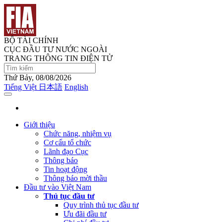
BỘ TÀI CHÍNH
CỤC ĐẦU TƯ NƯỚC NGOÀI
TRANG THÔNG TIN ĐIỆN TỬ
Thứ Bảy, 08/08/2026
Tiếng Việt
日本語
English
Giới thiệu
Chức năng, nhiệm vụ
Cơ cấu tổ chức
Lãnh đạo Cục
Thông báo
Tin hoạt động
Thông báo mời thầu
Đầu tư vào Việt Nam
Thủ tục đầu tư
Quy trình thủ tục đầu tư
Ưu đãi đầu tư