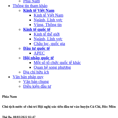
Phía Nam
Thông tin tham khảo
Kinh tế Việt Nam
Kinh tế Việt Nam
Ngành, Lĩnh vực
Vùng, Thông tin
Kinh tế quốc tế
Kinh tế thế giới
Ngành, Lĩnh vực
Châu lục, quốc gia
Đầu tư quốc tế
APEC
Hội nhập quốc tế
Một số tổ chức quốc tế khác
Quan hệ song phương
Địa chỉ hữu ích
Văn bản pháp quy
Văn bản chung
Điều kiện đầu tư
Phía Nam
Chủ tịch nước sẽ chủ trì Hội nghị xúc tiến đầu tư vào huyện Củ Chi, Hóc Môn
Thứ Ba, 08/03/2022 02:47