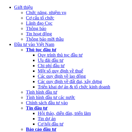
(Thứ Sáu, 24/02/2023 05:43)
Việt Nam, Bỉ thúc đẩy hợp tác đổi mới 
Giới thiệu
Chức năng, nhiệm vụ
Cơ cấu tổ chức
Lãnh đạo Cục
Thông báo
Tin hoạt động
Thông báo mời thầu
Đầu tư vào Việt Nam
Thủ tục đầu tư
Quy trình thủ tục đầu tư
Ưu đãi đầu tư
Chi phí đầu tư
Một số quy định về thuế
Các quy định về lao động
Các quy định về đất đai, xây dựng
Triển khai dự án & tổ chức kinh doanh
Tình hình đầu tư
Tình hình đầu tư các nước
Chính sách đầu tư vào
Tin đầu tư
Hội thảo, diễn đàn, triển lãm
Tin dự án
Cơ hội đầu tư
Báo cáo đầu tư