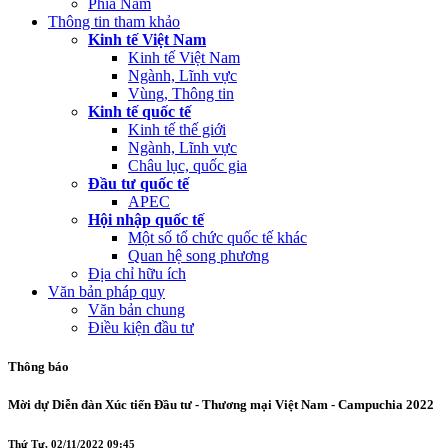
Phía Nam
Thông tin tham khảo
Kinh tế Việt Nam
Kinh tế Việt Nam
Ngành, Lĩnh vực
Vùng, Thông tin
Kinh tế quốc tế
Kinh tế thế giới
Ngành, Lĩnh vực
Châu lục, quốc gia
Đầu tư quốc tế
APEC
Hội nhập quốc tế
Một số tổ chức quốc tế khác
Quan hệ song phương
Địa chỉ hữu ích
Văn bản pháp quy
Văn bản chung
Điều kiện đầu tư
Thông báo
Mời dự Diễn đàn Xúc tiến Đầu tư - Thương mại Việt Nam - Campuchia 2022
Thứ Tư, 02/11/2022 09:45