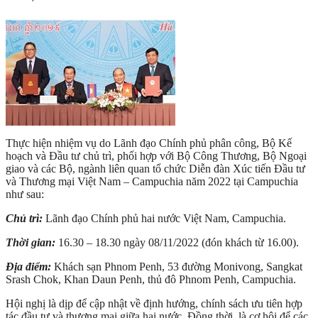
Thực hiện nhiệm vụ do Lãnh đạo Chính phủ phân công, Bộ Kế 
hoạch và Đầu tư chủ trì, phối hợp với Bộ Công Thương, Bộ Ngoại 
giao và các Bộ, ngành liên quan tổ chức Diễn đàn Xúc tiến Đầu tư 
và Thương mại Việt Nam – Campuchia năm 2022 tại Campuchia 
như sau:
Chủ trì:
 Lãnh đạo Chính phủ hai nước Việt Nam, Campuchia.
Thời gian: 
16.30 – 18.30 ngày 08/11/2022 (đón khách từ 16.00).
Địa điểm:
 Khách sạn Phnom Penh, 53 đường Monivong, Sangkat 
Srash Chok, Khan Daun Penh, thủ đô Phnom Penh, Campuchia.
Hội nghị là dịp để cập nhật về định hướng, chính sách ưu tiên hợp 
tác đầu tư và thương mại giữa hai nước. Đồng thời, là cơ hội để các 