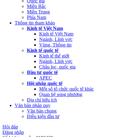
Quốc gia
Miền Bắc
Miền Trung
Phía Nam
Thông tin tham khảo
Kinh tế Việt Nam
Kinh tế Việt Nam
Ngành, Lĩnh vực
Vùng, Thông tin
Kinh tế quốc tế
Kinh tế thế giới
Ngành, Lĩnh vực
Châu lục, quốc gia
Đầu tư quốc tế
APEC
Hội nhập quốc tế
Một số tổ chức quốc tế khác
Quan hệ song phương
Địa chỉ hữu ích
Văn bản pháp quy
Văn bản chung
Điều kiện đầu tư
Hỏi đáp
Đăng nhập