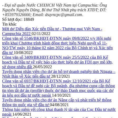
- Đại sứ quán Nước CHXHCH Việt Nam tại Campuchia: Ông 
Nguyễn Nguyên Dũng, Bí thư Thứ Nhất phụ trách XTĐT; ĐT: 
+855979326666; Email: dsqvncpc@gmail.com.
Số lượt đọc:
18849
Tin khác
Mời dự Diễn đàn Xúc tiến Đầu tư - Thương mại Việt Nam -
Campuchia 2022
02/11/2022
Công văn số 5546/BKHĐT-ĐTNN ngày 09/8/2022 v/v Hội nghị
triển khai Chương trình hành động thực hiện Nghị quyết số 11-
NQ/TW ngày 10 tháng 02 năm 2022 của Bộ Chính trị và Xúc tiến
đầu tư
10/08/2022
Công văn số 3409/BKHĐT-ĐTNN ngày 25/5/2022 của Bộ Kế
hoạch và Đầu tư về việc báo cáo thực hiện dự án FDI quy mô lớn,
sử dụng nhiều đất
26/05/2022
Tuyển dụng nhân viên cho dự án hỗ trợ doanh nghiệp tỉnh Niigata –
Nhật Bản về Xúc tiến đầu tư
28/12/2021
Công văn số 6937/BKHĐT-ĐTNN ngày 12/10/2021 của Bộ Kế
hoạch và Đầu tư đề nghị các Bộ ngành, địa phương cung cấp thông
tin tóm tắt dự án (profile) thuộc dự thảo Danh mục quốc gia các dự
án kêu gọi đầu tư nước ngoài
14/10/2021
Tuyển dụng nhân viên cho dự án Nâng cấp và phát triển hệ thống
thông tin quốc gia về đầu tư
04/08/2021
Thông báo niêm yết công khai thanh lý tài sản của Cục Đầu tư nước
ngoài
14/06/2021