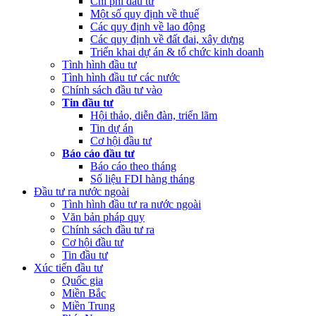
Chi phí đầu tư
Một số quy định về thuế
Các quy định về lao động
Các quy định về đất đai, xây dựng
Triển khai dự án & tổ chức kinh doanh
Tình hình đầu tư
Tình hình đầu tư các nước
Chính sách đầu tư vào
Tin đầu tư
Hội thảo, diễn đàn, triển lãm
Tin dự án
Cơ hội đầu tư
Báo cáo đầu tư
Báo cáo theo tháng
Số liệu FDI hàng tháng
Đầu tư ra nước ngoài
Tình hình đầu tư ra nước ngoài
Văn bản pháp quy
Chính sách đầu tư ra
Cơ hội đầu tư
Tin đầu tư
Xúc tiến đầu tư
Quốc gia
Miền Bắc
Miền Trung