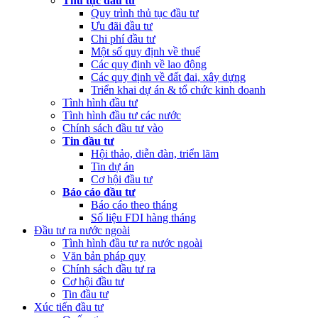
Thủ tục đầu tư
(Thứ Hai, 20/03/2023 05:26)
Báo cáo tình hình thực hiện dự toán
Quy trình thủ tục đầu tư
NSNN Quý 4 và cả năm 2022
Ưu đãi đầu tư
Chi phí đầu tư
(Thứ Hai, 20/03/2023 05:17)
Công bố công khai quyết toán ngân
Một số quy định về thuế
sách nhà nước năm 2022 cùa Trung tâm Xúc tiến đầu tư phía Bắc
Các quy định về lao động
Các quy định về đất đai, xây dựng
(Thứ Sáu, 24/02/2023 05:43)
Việt Nam, Bỉ thúc đẩy hợp tác đổi
Triển khai dự án & tổ chức kinh doanh
mới sáng tạo
Tình hình đầu tư
Tình hình đầu tư các nước
Chính sách đầu tư vào
Tin đầu tư
Hội thảo, diễn đàn, triển lãm
Tin dự án
Cơ hội đầu tư
Báo cáo đầu tư
Báo cáo theo tháng
Số liệu FDI hàng tháng
Đầu tư ra nước ngoài
Tình hình đầu tư ra nước ngoài
Văn bản pháp quy
Chính sách đầu tư ra
Cơ hội đầu tư
Tin đầu tư
Xúc tiến đầu tư