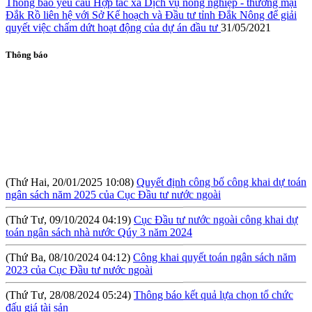
Thông báo yêu cầu Hợp tác xã Dịch vụ nông nghiệp - thương mại
Đắk Rồ liên hệ với Sở Kế hoạch và Đầu tư tỉnh Đắk Nông để giải
quyết việc chấm dứt hoạt động của dự án đầu tư
31/05/2021
Thông báo
(Thứ Hai, 20/01/2025 10:08)
Quyết định công bố công khai dự toán
ngân sách năm 2025 của Cục Đầu tư nước ngoài
(Thứ Tư, 09/10/2024 04:19)
Cục Đầu tư nước ngoài công khai dự
toán ngân sách nhà nước Qúy 3 năm 2024
(Thứ Ba, 08/10/2024 04:12)
Công khai quyết toán ngân sách năm
2023 của Cục Đầu tư nước ngoài
(Thứ Tư, 28/08/2024 05:24)
Thông báo kết quả lựa chọn tổ chức
đấu giá tài sản