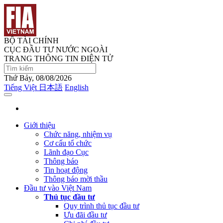
BỘ TÀI CHÍNH
CỤC ĐẦU TƯ NƯỚC NGOÀI
TRANG THÔNG TIN ĐIỆN TỬ
Thứ Bảy, 08/08/2026
Tiếng Việt
日本語
English
Giới thiệu
Chức năng, nhiệm vụ
Cơ cấu tổ chức
Lãnh đạo Cục
Thông báo
Tin hoạt động
Thông báo mời thầu
Đầu tư vào Việt Nam
Thủ tục đầu tư
Quy trình thủ tục đầu tư
Ưu đãi đầu tư