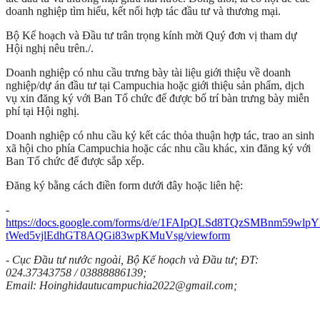
doanh nghiệp tìm hiểu, kết nối hợp tác đầu tư và thương mại.
Bộ Kế hoạch và Đầu tư trân trọng kính mời Quý đơn vị tham dự 
Hội nghị nêu trên./.
Doanh nghiệp có nhu cầu trưng bày tài liệu giới thiệu về doanh 
nghiệp/dự án đầu tư tại Campuchia hoặc giới thiệu sản phẩm, dịch 
vụ xin đăng ký với Ban Tổ chức để được bố trí bàn trưng bày miễn 
phí tại Hội nghị.
Doanh nghiệp có nhu cầu ký kết các thỏa thuận hợp tác, trao an sinh 
xã hội cho phía Campuchia hoặc các nhu cầu khác, xin đăng ký với 
Ban Tổ chức để được sắp xếp.
Đăng ký bằng cách điền form dưới đây hoặc liên hệ:
- 
https://docs.google.com/forms/d/e/1FAIpQLSd8TQzSMBnm59wlpY
tWed5vjlEdhGT8AQGi83wpKMuVsg/viewform
- Cục Đầu tư nước ngoài, Bộ Kế hoạch và Đầu tư; ĐT: 
024.37343758 / 03888886139; 
Email: Hoinghidautucampuchia2022@gmail.com;