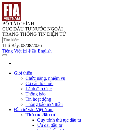
BỘ TÀI CHÍNH
CỤC ĐẦU TƯ NƯỚC NGOÀI
TRANG THÔNG TIN ĐIỆN TỬ
Thứ Bảy, 08/08/2026
Tiếng Việt
日本語
English
Giới thiệu
Chức năng, nhiệm vụ
Cơ cấu tổ chức
Lãnh đạo Cục
Thông báo
Tin hoạt động
Thông báo mời thầu
Đầu tư vào Việt Nam
Thủ tục đầu tư
Quy trình thủ tục đầu tư
Ưu đãi đầu tư