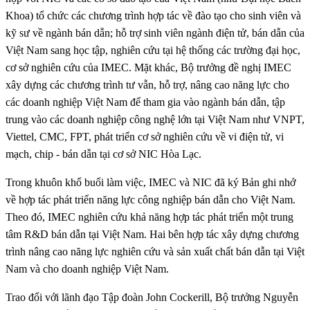
Khoa) tổ chức các chương trình hợp tác về đào tạo cho sinh viên và
kỹ sư về ngành bán dẫn; hỗ trợ sinh viên ngành điện tử, bán dẫn của
Việt Nam sang học tập, nghiên cứu tại hệ thống các trường đại học,
cơ sở nghiên cứu của IMEC. Mặt khác, Bộ trưởng đề nghị IMEC
xây dựng các chương trình tư vẫn, hỗ trợ, nâng cao năng lực cho
các doanh nghiệp Việt Nam để tham gia vào ngành bán dẫn, tập
trung vào các doanh nghiệp công nghệ lớn tại Việt Nam như VNPT,
Viettel, CMC, FPT, phát triển cơ sở nghiên cứu về vi điện tử, vi
mạch, chip - bán dẫn tại cơ sở NIC Hòa Lạc.
Trong khuôn khổ buổi làm việc, IMEC và NIC đã ký Bản ghi nhớ
về hợp tác phát triển năng lực công nghiệp bán dẫn cho Việt Nam.
Theo đó, IMEC nghiên cứu khả năng hợp tác phát triển một trung
tâm R&D bán dẫn tại Việt Nam. Hai bên hợp tác xây dựng chương
trình nâng cao năng lực nghiên cứu và sản xuất chất bán dẫn tại Việt
Nam và cho doanh nghiệp Việt Nam.
Trao đổi với lãnh đạo Tập đoàn John Cockerill, Bộ trưởng Nguyễn