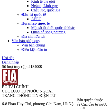
Kinh tế thế giới
Ngành, Lĩnh vực
Châu lục, quốc gia
Đầu tư quốc tế
APEC
Hội nhập quốc tế
Một số tổ chức quốc tế khác
Quan hệ song phương
Địa chỉ hữu ích
Văn bản pháp quy
Văn bản chung
Điều kiện đầu tư
Hỏi đáp
Đăng nhập
Số lượt truy cập:
2184009
BỘ TÀI CHÍNH
CỤC ĐẦU TƯ NƯỚC NGOÀI
TRANG THÔNG TIN ĐIỆN TỬ
Bản quyền thuộc
6-8 Phan Huy Chú, phường Cửa Nam, Hà Nội
về Cục đầu tư nước
ngoài