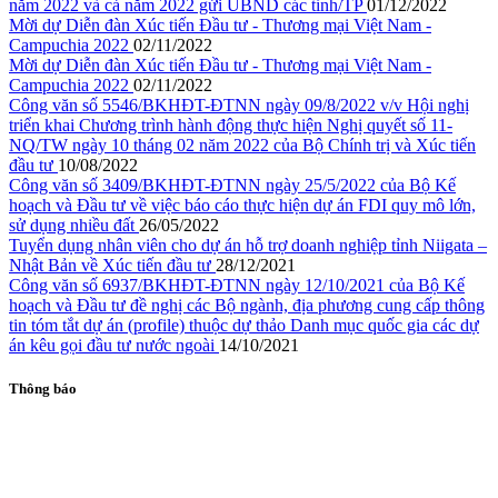
năm 2022 và cả năm 2022 gửi UBND các tỉnh/TP
01/12/2022
Mời dự Diễn đàn Xúc tiến Đầu tư - Thương mại Việt Nam -
Campuchia 2022
02/11/2022
Mời dự Diễn đàn Xúc tiến Đầu tư - Thương mại Việt Nam -
Campuchia 2022
02/11/2022
Công văn số 5546/BKHĐT-ĐTNN ngày 09/8/2022 v/v Hội nghị
triển khai Chương trình hành động thực hiện Nghị quyết số 11-
NQ/TW ngày 10 tháng 02 năm 2022 của Bộ Chính trị và Xúc tiến
đầu tư
10/08/2022
Công văn số 3409/BKHĐT-ĐTNN ngày 25/5/2022 của Bộ Kế
hoạch và Đầu tư về việc báo cáo thực hiện dự án FDI quy mô lớn,
sử dụng nhiều đất
26/05/2022
Tuyển dụng nhân viên cho dự án hỗ trợ doanh nghiệp tỉnh Niigata –
Nhật Bản về Xúc tiến đầu tư
28/12/2021
Công văn số 6937/BKHĐT-ĐTNN ngày 12/10/2021 của Bộ Kế
hoạch và Đầu tư đề nghị các Bộ ngành, địa phương cung cấp thông
tin tóm tắt dự án (profile) thuộc dự thảo Danh mục quốc gia các dự
án kêu gọi đầu tư nước ngoài
14/10/2021
Thông báo