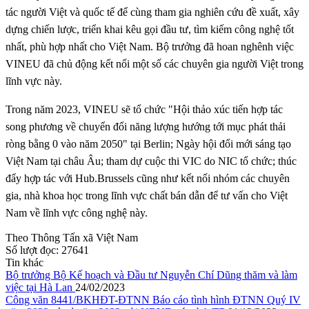
tác người Việt và quốc tế để cùng tham gia nghiên cứu đề xuất, xây
dựng chiến lược, triển khai kêu gọi đầu tư, tìm kiếm công nghệ tốt
nhất, phù hợp nhất cho Việt Nam. Bộ trưởng đã hoan nghênh việc
VINEU đã chủ động kết nối một số các chuyên gia người Việt trong
lĩnh vực này.
Trong năm 2023, VINEU sẽ tổ chức "Hội thảo xúc tiến hợp tác
song phương về chuyển đổi năng lượng hướng tới mục phát thải
ròng bằng 0 vào năm 2050" tại Berlin; Ngày hội đổi mới sáng tạo
Việt Nam tại châu Âu; tham dự cuộc thi VIC do NIC tổ chức; thúc
đẩy hợp tác với Hub.Brussels cũng như kết nối nhóm các chuyên
gia, nhà khoa học trong lĩnh vực chất bán dẫn để tư vấn cho Việt
Nam về lĩnh vực công nghệ này.
Theo Thông Tấn xã Việt Nam
Số lượt đọc:
27641
Tin khác
Bộ trưởng Bộ Kế hoạch và Đầu tư Nguyễn Chí Dũng thăm và làm
việc tại Hà Lan
24/02/2023
Công văn 8441/BKHĐT-ĐTNN Báo cáo tình hình ĐTNN Quý IV