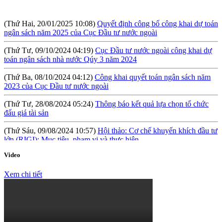
(Thứ Hai, 20/01/2025 10:08)
Quyết định công bố công khai dự toán
ngân sách năm 2025 của Cục Đầu tư nước ngoài
(Thứ Tư, 09/10/2024 04:19)
Cục Đầu tư nước ngoài công khai dự
toán ngân sách nhà nước Qúy 3 năm 2024
(Thứ Ba, 08/10/2024 04:12)
Công khai quyết toán ngân sách năm
2023 của Cục Đầu tư nước ngoài
(Thứ Tư, 28/08/2024 05:24)
Thông báo kết quả lựa chọn tổ chức
đấu giá tài sản
(Thứ Sáu, 09/08/2024 10:57)
Hội thảo: Cơ chế khuyến khích đầu tư
lớn (RIGI): Mục tiêu, phạm vi và thực hiện
(Thứ Năm, 04/04/2024 10:17)
Báo cáo tình hình công khai ngân
sách Quý I năm 2024
Video
(Thứ Tư, 31/01/2024 09:04)
Lấy ý kiến đối với Dự thảo Nghị định
Xem chi tiết
quy định về việc thành lập, quản lý và sử dụng Quỹ hỗ trợ đầu tư
(Thứ Hai, 09/10/2023 03:45)
Quyết định về việc công bố công khai
quyết toán ngân sách năm 2022 của Cục Đầu tư nước ngoài