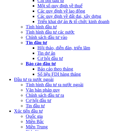
Chi phí đầu tư
Một số quy định về thuế
Các quy định về lao động
Các quy định về đất đai, xây dựng
Triển khai dự án & tổ chức kinh doanh
Tình hình đầu tư
Tình hình đầu tư các nước
Chính sách đầu tư vào
Tin đầu tư
Hội thảo, diễn đàn, triển lãm
Tin dự án
Cơ hội đầu tư
Báo cáo đầu tư
Báo cáo theo tháng
Số liệu FDI hàng tháng
Đầu tư ra nước ngoài
Tình hình đầu tư ra nước ngoài
Văn bản pháp quy
Chính sách đầu tư ra
Cơ hội đầu tư
Tin đầu tư
Xúc tiến đầu tư
Quốc gia
Miền Bắc
Miền Trung