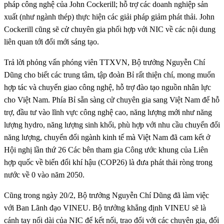
pháp công nghệ của John Cockerill; hỗ trợ các doanh nghiệp sản
xuất (như ngành thép) thực hiện các giải pháp giảm phát thải. John
Cockerill cũng sẽ cử chuyên gia phối hợp với NIC về các nội dung
liên quan tới đổi mới sáng tạo.
Trả lời phỏng vấn phóng viên TTXVN, Bộ trưởng Nguyễn Chí
Dũng cho biết các trung tâm, tập đoàn Bỉ rất thiện chí, mong muốn
hợp tác và chuyển giao công nghệ, hỗ trợ đào tạo nguồn nhân lực
cho Việt Nam. Phía Bỉ sẵn sàng cử chuyên gia sang Việt Nam để hỗ
trợ, đầu tư vào lĩnh vực công nghệ cao, năng lượng mới như năng
lượng hydro, năng lượng sinh khối, phù hợp với nhu cầu chuyển đổi
năng lượng, chuyển đổi ngành kinh tế mà Việt Nam đã cam kết ở
Hội nghị lần thứ 26 Các bên tham gia Công ước khung của Liên
hợp quốc về biến đổi khí hậu (COP26) là đưa phát thải ròng trong
nước về 0 vào năm 2050.
Cũng trong ngày 20/2, Bộ trưởng Nguyễn Chí Dũng đã làm việc
với Ban Lãnh đạo VINEU. Bộ trưởng khẳng định VINEU sẽ là
cánh tay nối dài của NIC để kết nối, trao đổi với các chuyên gia, đối