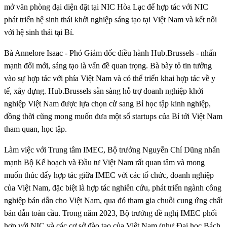
mở văn phòng đại diện đặt tại NIC Hòa Lạc để hợp tác với NIC
phát triển hệ sinh thái khởi nghiệp sáng tạo tại Việt Nam và kết nối
với hệ sinh thái tại Bỉ.
Bà Annelore Isaac - Phó Giám đốc điều hành Hub.Brussels - nhấn
mạnh đổi mới, sáng tạo là vấn đề quan trọng. Bà bày tỏ tin tưởng
vào sự hợp tác với phía Việt Nam và có thể triển khai hợp tác về y
tế, xây dựng. Hub.Brussels sẵn sàng hỗ trợ doanh nghiệp khởi
nghiệp Việt Nam được lựa chọn cử sang Bỉ học tập kinh nghiệp,
đồng thời cũng mong muốn đưa một số startups của Bỉ tới Việt Nam
tham quan, học tập.
Làm việc với Trung tâm IMEC, Bộ trưởng Nguyễn Chí Dũng nhấn
mạnh Bộ Kế hoạch và Đầu tư Việt Nam rất quan tâm và mong
muốn thúc đẩy hợp tác giữa IMEC với các tổ chức, doanh nghiệp
của Việt Nam, đặc biệt là hợp tác nghiên cứu, phát triển ngành công
nghiệp bán dẫn cho Việt Nam, qua đó tham gia chuỗi cung ứng chất
bán dẫn toàn cầu. Trong năm 2023, Bộ trưởng đề nghị IMEC phối
hợp với NIC và các cơ sở đào tạo của Việt Nam (như Đại học Bách