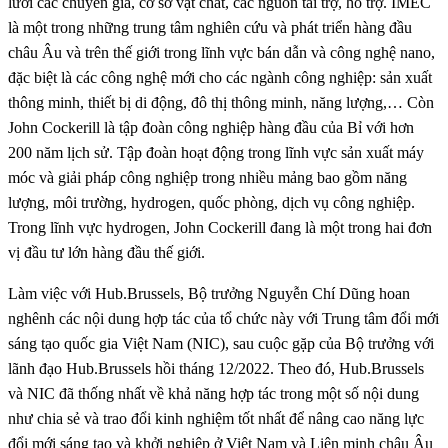
lưới các chuyên gia, cơ sở vật chất, các nguồn tài trợ, hỗ trợ. IMEC
là một trong những trung tâm nghiên cứu và phát triển hàng đầu
châu Âu và trên thế giới trong lĩnh vực bán dẫn và công nghệ nano,
đặc biệt là các công nghệ mới cho các ngành công nghiệp: sản xuất
thông minh, thiết bị di động, đô thị thông minh, năng lượng,… Còn
John Cockerill là tập đoàn công nghiệp hàng đầu của Bỉ với hơn
200 năm lịch sử. Tập đoàn hoạt động trong lĩnh vực sản xuất máy
móc và giải pháp công nghiệp trong nhiều mảng bao gồm năng
lượng, môi trường, hydrogen, quốc phòng, dịch vụ công nghiệp.
Trong lĩnh vực hydrogen, John Cockerill đang là một trong hai đơn
vị đầu tư lớn hàng đầu thế giới.
Làm việc với Hub.Brussels, Bộ trưởng Nguyễn Chí Dũng hoan
nghênh các nội dung hợp tác của tổ chức này với Trung tâm đổi mới
sáng tạo quốc gia Việt Nam (NIC), sau cuộc gặp của Bộ trưởng với
lãnh đạo Hub.Brussels hồi tháng 12/2022. Theo đó, Hub.Brussels
và NIC đã thống nhất về khả năng hợp tác trong một số nội dung
như chia sẻ và trao đổi kinh nghiệm tốt nhất để nâng cao năng lực
đổi mới sáng tạo và khởi nghiệp ở Việt Nam và Liên minh châu Âu