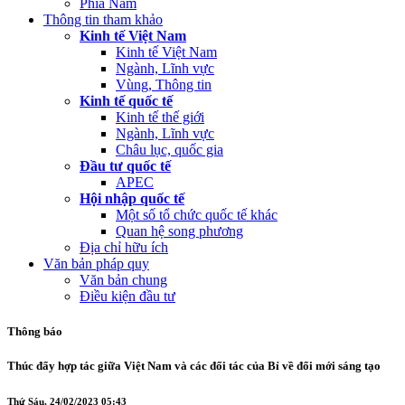
Phía Nam
Thông tin tham khảo
Kinh tế Việt Nam
Kinh tế Việt Nam
Ngành, Lĩnh vực
Vùng, Thông tin
Kinh tế quốc tế
Kinh tế thế giới
Ngành, Lĩnh vực
Châu lục, quốc gia
Đầu tư quốc tế
APEC
Hội nhập quốc tế
Một số tổ chức quốc tế khác
Quan hệ song phương
Địa chỉ hữu ích
Văn bản pháp quy
Văn bản chung
Điều kiện đầu tư
Thông báo
Thúc đẩy hợp tác giữa Việt Nam và các đối tác của Bỉ về đổi mới sáng tạo
Thứ Sáu, 24/02/2023 05:43