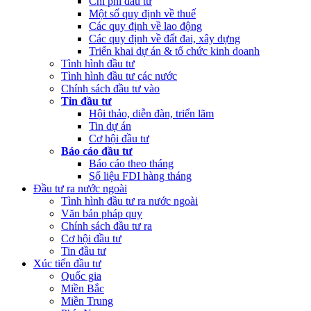
Chi phí đầu tư
Một số quy định về thuế
Các quy định về lao động
Các quy định về đất đai, xây dựng
Triển khai dự án & tổ chức kinh doanh
Tình hình đầu tư
Tình hình đầu tư các nước
Chính sách đầu tư vào
Tin đầu tư
Hội thảo, diễn đàn, triển lãm
Tin dự án
Cơ hội đầu tư
Báo cáo đầu tư
Báo cáo theo tháng
Số liệu FDI hàng tháng
Đầu tư ra nước ngoài
Tình hình đầu tư ra nước ngoài
Văn bản pháp quy
Chính sách đầu tư ra
Cơ hội đầu tư
Tin đầu tư
Xúc tiến đầu tư
Quốc gia
Miền Bắc
Miền Trung