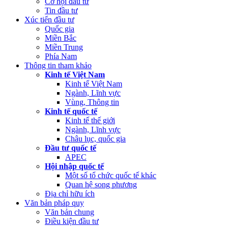
Cơ hội đầu tư
Tin đầu tư
Xúc tiến đầu tư
Quốc gia
Miền Bắc
Miền Trung
Phía Nam
Thông tin tham khảo
Kinh tế Việt Nam
Kinh tế Việt Nam
Ngành, Lĩnh vực
Vùng, Thông tin
Kinh tế quốc tế
Kinh tế thế giới
Ngành, Lĩnh vực
Châu lục, quốc gia
Đầu tư quốc tế
APEC
Hội nhập quốc tế
Một số tổ chức quốc tế khác
Quan hệ song phương
Địa chỉ hữu ích
Văn bản pháp quy
Văn bản chung
Điều kiện đầu tư