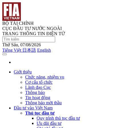
BỘ TÀI CHÍNH
CỤC ĐẦU TƯ NƯỚC NGOÀI
TRANG THÔNG TIN ĐIỆN TỬ
Thứ Sáu, 07/08/2026
Tiếng Việt
日本語
English
Giới thiệu
Chức năng, nhiệm vụ
Cơ cấu tổ chức
Lãnh đạo Cục
Thông báo
Tin hoạt động
Thông báo mời thầu
Đầu tư vào Việt Nam
Thủ tục đầu tư
Quy trình thủ tục đầu tư
Ưu đãi đầu tư