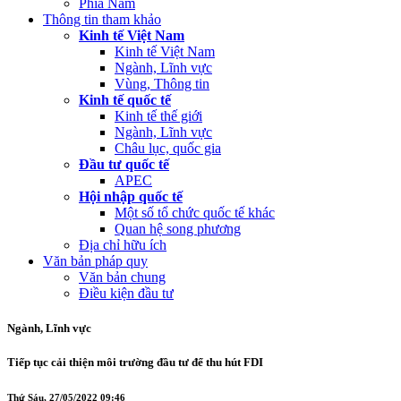
Phía Nam
Thông tin tham khảo
Kinh tế Việt Nam
Kinh tế Việt Nam
Ngành, Lĩnh vực
Vùng, Thông tin
Kinh tế quốc tế
Kinh tế thế giới
Ngành, Lĩnh vực
Châu lục, quốc gia
Đầu tư quốc tế
APEC
Hội nhập quốc tế
Một số tổ chức quốc tế khác
Quan hệ song phương
Địa chỉ hữu ích
Văn bản pháp quy
Văn bản chung
Điều kiện đầu tư
Ngành, Lĩnh vực
Tiếp tục cải thiện môi trường đầu tư để thu hút FDI
Thứ Sáu, 27/05/2022 09:46