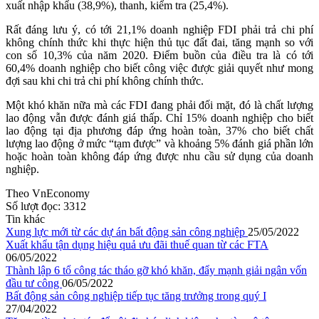
xuất nhập khẩu (38,9%), thanh, kiểm tra (25,4%).
Rất đáng lưu ý, có tới 21,1% doanh nghiệp FDI phải trả chi phí
không chính thức khi thực hiện thủ tục đất đai, tăng mạnh so với
con số 10,3% của năm 2020. Điểm buồn của điều tra là có tới
60,4% doanh nghiệp cho biết công việc được giải quyết như mong
đợi sau khi chi trả chi phí không chính thức.
Một khó khăn nữa mà các FDI đang phải đối mặt, đó là chất lượng
lao động vẫn được đánh giá thấp. Chỉ 15% doanh nghiệp cho biết
lao động tại địa phương đáp ứng hoàn toàn, 37% cho biết chất
lượng lao động ở mức “tạm được” và khoảng 5% đánh giá phần lớn
hoặc hoàn toàn không đáp ứng được nhu cầu sử dụng của doanh
nghiệp.
Theo VnEconomy
Số lượt đọc:
3312
Tin khác
Xung lực mới từ các dự án bất động sản công nghiệp
25/05/2022
Xuất khẩu tận dụng hiệu quả ưu đãi thuế quan từ các FTA
06/05/2022
Thành lập 6 tổ công tác tháo gỡ khó khăn, đẩy mạnh giải ngân vốn
đầu tư công
06/05/2022
Bất động sản công nghiệp tiếp tục tăng trưởng trong quý I
27/04/2022