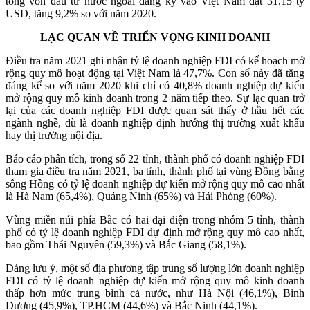
tổng vốn đầu tư nước ngoài đăng ký vào Việt Nam đạt 31,15 tỷ
USD, tăng 9,2% so với năm 2020.
LẠC QUAN VỀ TRIỂN VỌNG KINH DOANH
Điều tra năm 2021 ghi nhận tỷ lệ doanh nghiệp FDI có kế hoạch mở
rộng quy mô hoạt động tại Việt Nam là 47,7%. Con số này đã tăng
đáng kể so với năm 2020 khi chỉ có 40,8% doanh nghiệp dự kiến
mở rộng quy mô kinh doanh trong 2 năm tiếp theo. Sự lạc quan trở
lại của các doanh nghiệp FDI được quan sát thấy ở hầu hết các
ngành nghề, dù là doanh nghiệp định hướng thị trường xuất khẩu
hay thị trường nội địa.
Báo cáo phân tích, trong số 22 tỉnh, thành phố có doanh nghiệp FDI
tham gia điều tra năm 2021, ba tỉnh, thành phố tại vùng Đồng bằng
sông Hồng có tỷ lệ doanh nghiệp dự kiến mở rộng quy mô cao nhất
là Hà Nam (65,4%), Quảng Ninh (65%) và Hải Phòng (60%).
Vùng miền núi phía Bắc có hai đại diện trong nhóm 5 tỉnh, thành
phố có tỷ lệ doanh nghiệp FDI dự định mở rộng quy mô cao nhất,
bao gồm Thái Nguyên (59,3%) và Bắc Giang (58,1%).
Đáng lưu ý, một số địa phương tập trung số lượng lớn doanh nghiệp
FDI có tỷ lệ doanh nghiệp dự kiến mở rộng quy mô kinh doanh
thấp hơn mức trung bình cả nước, như Hà Nội (46,1%), Bình
Dương (45,9%), TP.HCM (44,6%) và Bắc Ninh (44,1%).