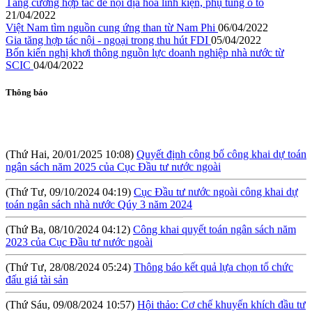
Tăng cường hợp tác để nội địa hóa linh kiện, phụ tùng ô tô
21/04/2022
Việt Nam tìm nguồn cung ứng than từ Nam Phi
06/04/2022
Gia tăng hợp tác nội - ngoại trong thu hút FDI
05/04/2022
Bốn kiến nghị khơi thông nguồn lực doanh nghiệp nhà nước từ
SCIC
04/04/2022
Thông báo
(Thứ Hai, 20/01/2025 10:08)
Quyết định công bố công khai dự toán
ngân sách năm 2025 của Cục Đầu tư nước ngoài
(Thứ Tư, 09/10/2024 04:19)
Cục Đầu tư nước ngoài công khai dự
toán ngân sách nhà nước Qúy 3 năm 2024
(Thứ Ba, 08/10/2024 04:12)
Công khai quyết toán ngân sách năm
2023 của Cục Đầu tư nước ngoài
(Thứ Tư, 28/08/2024 05:24)
Thông báo kết quả lựa chọn tổ chức
đấu giá tài sản
(Thứ Sáu, 09/08/2024 10:57)
Hội thảo: Cơ chế khuyến khích đầu tư
lớn (RIGI): Mục tiêu, phạm vi và thực hiện