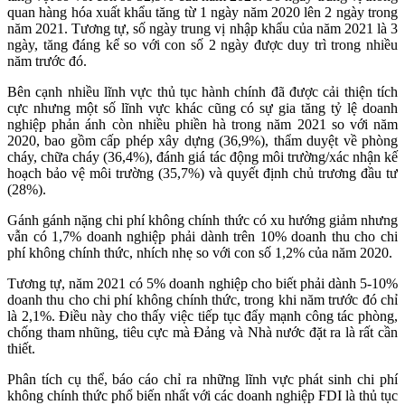
quan hàng hóa xuất khẩu tăng từ 1 ngày năm 2020 lên 2 ngày trong
năm 2021. Tương tự, số ngày trung vị nhập khẩu của năm 2021 là 3
ngày, tăng đáng kể so với con số 2 ngày được duy trì trong nhiều
năm trước đó.
Bên cạnh nhiều lĩnh vực thủ tục hành chính đã được cải thiện tích
cực nhưng một số lĩnh vực khác cũng có sự gia tăng tỷ lệ doanh
nghiệp phản ánh còn nhiều phiền hà trong năm 2021 so với năm
2020, bao gồm cấp phép xây dựng (36,9%), thẩm duyệt về phòng
cháy, chữa cháy (36,4%), đánh giá tác động môi trường/xác nhận kế
hoạch bảo vệ môi trường (35,7%) và quyết định chủ trương đầu tư
(28%).
Gánh gánh nặng chi phí không chính thức có xu hướng giảm nhưng
vẫn có 1,7% doanh nghiệp phải dành trên 10% doanh thu cho chi
phí không chính thức, nhích nhẹ so với con số 1,2% của năm 2020.
Tương tự, năm 2021 có 5% doanh nghiệp cho biết phải dành 5-10%
doanh thu cho chi phí không chính thức, trong khi năm trước đó chỉ
là 2,1%. Điều này cho thấy việc tiếp tục đẩy mạnh công tác phòng,
chống tham nhũng, tiêu cực mà Đảng và Nhà nước đặt ra là rất cần
thiết.
Phân tích cụ thể, báo cáo chỉ ra những lĩnh vực phát sinh chi phí
không chính thức phổ biến nhất với các doanh nghiệp FDI là thủ tục