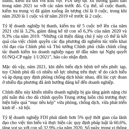
thanh, kiểm tra đối với khu vực FDI tiếp tục xu hướng giảm dần
trong năm 2021 so với các năm trước đó. Cụ thể, số cuộc thanh,
kiểm tra trung vị đã giảm xuống ấn tượng chỉ là 0 cuộc, trong khi
năm 2020 là 1 cuộc và từ năm 2019 về trước là 2 cuộc.
Tỷ lệ doanh nghiệp bị thanh, kiểm tra từ 5 cuộc trở lên của năm
2021 chỉ là 3,2%, giảm đáng kể từ con số 6,3% của năm 2020 và
9,3% của năm 2019. “Những cải thiện đáng chú ý này có thể là kết
quả của việc chính quyền các địa phương đã nghiêm túc triển khai
chỉ đạo của Chính phủ và Thủ tướng Chính phủ chấn chỉnh công
tác thanh kiểm tra doanh nghiệp ngay từ đầu năm tại Nghị quyết
01/NQ-CP ngày 1/1/2021”, báo cáo nhận định.
Mặc dù vậy, năm 2021, khi diễn biến dịch bệnh trở nên phức tạp,
tuy Chính phủ đã có nhiều nỗ lực nhưng trên thực tế do cách hiểu
và áp dụng quy định phòng chống dịch khác nhau, đôi lúc cực đoan
ở nhiều địa phương đã ảnh hưởng đáng kể đến doanh nghiệp.
Chính điều này khiến nhiều doanh nghiệp bị gia tăng gánh nặng chi
phí tuân thủ cho dù chính quyền Trung ương luôn chủ trương thực
hiện hiệu quả “mục tiêu kép” vừa phòng, chống dịch, vừa phát triển
kinh tế - xã hội.
Tỷ lệ doanh nghiệp FDI phải dành hơn 5% quỹ thời gian của lãnh
đạo cho việc tìm hiểu và thực hiện các quy định pháp luật là 60,6%,
tăng vọt so với con số 32,9% của năm 2020. Số ngày trung vị thông