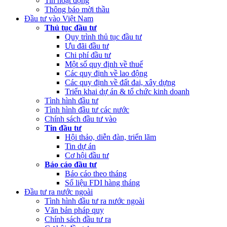
Tin hoạt động
Thông báo mời thầu
(Thứ Hai, 20/03/2023 05:17)
Công bố công khai quyết toán ngân
Đầu tư vào Việt Nam
sách nhà nước năm 2022 cùa Trung tâm Xúc tiến đầu tư phía Bắc
Thủ tục đầu tư
Quy trình thủ tục đầu tư
(Thứ Sáu, 24/02/2023 05:43)
Việt Nam, Bỉ thúc đẩy hợp tác đổi
Ưu đãi đầu tư
mới sáng tạo
Chi phí đầu tư
Một số quy định về thuế
Các quy định về lao động
Các quy định về đất đai, xây dựng
Triển khai dự án & tổ chức kinh doanh
Tình hình đầu tư
Tình hình đầu tư các nước
Chính sách đầu tư vào
Tin đầu tư
Hội thảo, diễn đàn, triển lãm
Tin dự án
Cơ hội đầu tư
Báo cáo đầu tư
Báo cáo theo tháng
Số liệu FDI hàng tháng
Đầu tư ra nước ngoài
Tình hình đầu tư ra nước ngoài
Văn bản pháp quy
Chính sách đầu tư ra