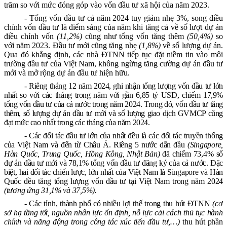
trăm so với mức đóng góp vào vốn đầu tư xã hội của năm 2023.
- Tổng vốn đầu tư cả năm 2024 tuy giảm nhẹ 3%, song điều
chỉnh vốn đầu tư là điểm sáng của năm khi tăng cả về số lượt dự án
điều chỉnh vốn
(11,2%)
cũng như tổng vốn tăng thêm
(50,4%)
so
với năm 2023. Đầu tư mới cũng tăng nhẹ
(1,8%)
về số lượng dự án.
Qua đó khẳng định, các nhà ĐTNN tiếp tục đặt niềm tin vào môi
trường đầu tư của Việt Nam, không ngừng tăng cường dự án đầu tư
mới và mở rộng dự án đầu tư hiện hữu.
- Riêng tháng 12 năm 2024, ghi nhận tổng lượng vốn đầu tư lớn
nhất so với các tháng trong năm với gần 6,85 tỷ USD, chiếm 17,9%
tổng vốn đầu tư của cả nước trong năm 2024. Trong đó, vốn đầu tư tăng
thêm, số lượng dự án đầu tư mới và số lượng giao dịch GVMCP cũng
đạt mức cao nhất trong các tháng của năm 2024.
- Các đối tác đầu tư lớn của nhất đều là các đối tác truyền thống
của Việt Nam và đến từ Châu Á. Riêng 5 nước dẫn đầu
(Singapore,
Hàn Quốc, Trung Quốc, Hồng Kông, Nhật Bản)
đã chiếm 73,4% số
dự án đầu tư mới và 78,1% tổng vốn đầu tư đăng ký của cả nước. Đặc
biệt, hai đối tác chiến lược, lớn nhất của Việt Nam là Singapore và Hàn
Quốc đều tăng tổng lượng vốn đầu tư tại Việt Nam trong năm 2024
(tương ứng 31,1% và 37,5%).
- Các tỉnh, thành phố có nhiều lợi thế trong thu hút ĐTNN
(cơ
sở hạ tầng tốt, nguồn nhân lực ổn định, nỗ lực cải cách thủ tục hành
chính và năng động trong công tác xúc tiến đầu tư,…)
thu hút phần