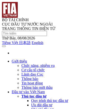
BỘ TÀI CHÍNH
CỤC ĐẦU TƯ NƯỚC NGOÀI
TRANG THÔNG TIN ĐIỆN TỬ
Thứ Bảy, 08/08/2026
Tiếng Việt
日本語
English
Giới thiệu
Chức năng, nhiệm vụ
Cơ cấu tổ chức
Lãnh đạo Cục
Thông báo
Tin hoạt động
Thông báo mời thầu
Đầu tư vào Việt Nam
Thủ tục đầu tư
Quy trình thủ tục đầu tư
Ưu đãi đầu tư