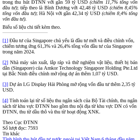
trong thu hút ĐTNN với
gần 59
tỷ USD
(chiếm
11,7
% tổng vốn
đầu tư)
; tiếp theo là
Bình Dương
với
42,48
tỷ USD
(chiếm
8,45%
tổng vốn đầu tư)
;
Hà Nội
với
gần 42,34
tỷ USD
(chiế
m 8,4
% tổng
vốn đầu tư).
Biểu số liệu chi tiết kèm theo.
[1]
Đầu tư của Singapore chủ yếu là đầu tư mới và điều chỉnh vốn,
chiếm tương ứng 61,3% và 26,4% tổng vốn đầu tư của Singapore
trong năm 2024.
[2]
Nhà máy sản xuất, lắp ráp và thử nghiệm vật liệu, thiết bị bán
dẫn (Singapore) của Amkor Technology Singapore Holding Pte.Ltd
tại Bắc Ninh điều chỉnh mở rộng dự án thêm 1,07 tỷ USD.
[3]
Dự án LG Display Hải Phòng mở rộng vốn đầu tư thêm 2,35 tỷ
USD.
[4]
Tính toán lại từ số liệu thu ngân sách của Bộ Tài chính, thu ngân
sách từ khu vực ĐTNN bao gồm thu nội địa từ khu vực DN có vốn
ĐTNN, thu từ dầu thô và thu từ hoạt động XNK.
Theo Cục ĐTNN
Số lượt đọc:
7593
Tin khác
Tình hình thu hút đầu tư nước ngoài tại Việt Nam 6 tháng đầu năm