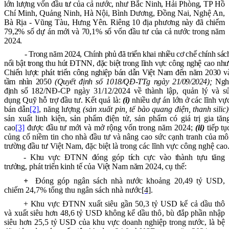
lớn lượng vốn đầu tư của cả nước, như Bắc Ninh, Hải Phòng, TP Hồ
Chí Minh, Quảng Ninh, Hà Nội, Bình Dương, Đồng Nai, Nghệ An,
Bà Rịa - Vũng Tàu, Hưng Yên. Riêng 10 địa phương này đã chiếm
79,2% số dự án mới và 70,1% số vốn đầu tư của cả nước trong năm
2024.
- Trong năm 2024, Chính phủ đã triển khai nhiều cơ chế chính sác
nổi bật trong thu hút ĐTNN, đặc biệt trong lĩnh vực công nghệ cao như
Chiến lược phát triển công nghiệp bán dẫn Việt Nam đến năm 2030 v
tầm nhìn 2050
(Quyết định số 1018/QĐ-TTg ngày 21/09/2024);
Ngh
định số
182/NĐ-CP ngày 31/12/2024 về thành lập, quản lý và s
dụng Quỹ hỗ trợ đầu tư
. Kết quả là:
(i)
nhiều dự án lớn ở các lĩnh vự
bán dẫn
[2]
, năng lượng
(sản xuất pin, tế bào quang điện, thanh silic)
sản xuất linh kiện, sản phẩm điện tử, sản phẩm có giá trị gia tăn
cao
[3]
được đầu tư mới và mở rộng vốn trong năm 2024;
(ii)
tiếp tụ
củng cố
niềm tin cho nhà đầu tư và nâng cao sức cạnh tranh của mô
trường đầu tư Việt Nam, đặc biệt là trong các lĩnh vực công nghệ cao
- Khu vực ĐTNN đóng góp tích cực vào thành tựu tăng
trưởng, phát triển kinh tế của Việt Nam năm 2024, cụ thể:
+
Đóng góp ngân sách nhà nước khoảng 20,49 tỷ USD,
chiếm 24,7% tổng thu ngân sách nhà nước
[4]
.
+
K
hu vực ĐTNN xuất siêu
gần 50,3
tỷ USD kể cả dầu thô
và xuất siêu
hơn 48,6
tỷ USD không kể dầu thô
, bù đắp phần nhập
siêu hơn 25,5 tỷ USD của khu vực doanh nghiệp trong nước, là bệ