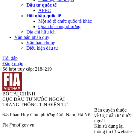
Đầu tư quốc tế
APEC
Hội nhập quốc tế
Một số tổ chức quốc tế khác
Quan hệ song phương
Địa chỉ hữu ích
Văn bản pháp quy
Văn bản chung
Điều kiện đầu tư
Hỏi đáp
Đăng nhập
Số lượt truy cập:
2184219
BỘ TÀI CHÍNH
CỤC ĐẦU TƯ NƯỚC NGOÀI
TRANG THÔNG TIN ĐIỆN TỬ
Bản quyền thuộc
6-8 Phan Huy Chú, phường Cửa Nam, Hà Nội
về Cục đầu tư nước
ngoài
Fia@mof.gov.vn
Khi sử dụng lại
thông tin từ website