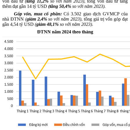
vốn đầu tư
(
tăng 11,2%
so với năm 2023)
, t
ổng vốn
đầu tư
tăng
thêm đạt gần 14 tỷ
USD
(tăng 50,4%
so vớ
i năm 2023).
Góp vốn, mua cổ ph
ần
:
C
ó
3.502
giao dịch
GVMCP
của
nhà ĐTNN
(
giảm 2,4%
so với năm 2023)
,
tổng giá trị vốn góp
đạt
gần 4,54 tỷ
USD
(
giảm 48,1%
so với năm 2023)
.
ĐTNN năm 2024 theo tháng