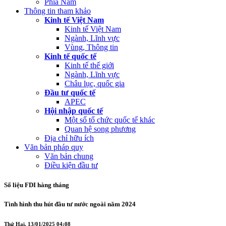
Phía Nam
Thông tin tham khảo
Kinh tế Việt Nam
Kinh tế Việt Nam
Ngành, Lĩnh vực
Vùng, Thông tin
Kinh tế quốc tế
Kinh tế thế giới
Ngành, Lĩnh vực
Châu lục, quốc gia
Đầu tư quốc tế
APEC
Hội nhập quốc tế
Một số tổ chức quốc tế khác
Quan hệ song phương
Địa chỉ hữu ích
Văn bản pháp quy
Văn bản chung
Điều kiện đầu tư
Số liệu FDI hàng tháng
Tình hình thu hút đầu tư nước ngoài năm 2024
Thứ Hai, 13/01/2025 04:08