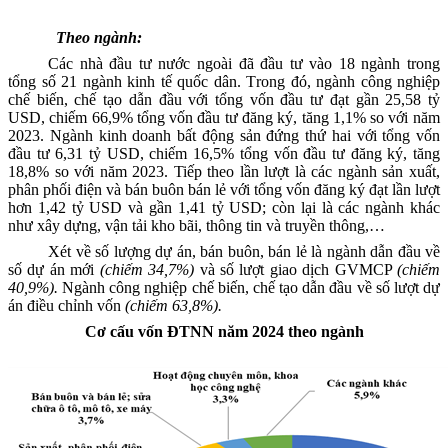
Theo
ngành
:
Các nhà đầu tư nước ngoài đã đầu tư vào
18
ngành
trong
tổng số 21 ngành kinh tế quốc dân
.
T
rong đó
,
ngành
công nghiệp
chế biến, chế tạo
dẫn đầu với tổng vốn đầu tư đạt
gần 25,58 tỷ
USD, chiếm
66,9
% tổng vốn đầu tư đăng ký
, tăng 1,1%
so với năm
2023. Ngành kinh doanh bất động sản đứng thứ
hai
với tổng vốn
đầu tư
6,31 tỷ
USD, chiếm
16,5
% tổng vốn đầu tư đăng ký
, tăng
18,8% so với năm 2023
. Tiếp theo lần lượt là các
ngành sản xuất,
phân phối điện và bán buôn bán lẻ với
tổng vốn đăng ký
đạt lần lượt
hơn 1,42 tỷ
USD và
gần 1,41 tỷ
USD
; c
òn lại là các
ngành
khác
như xây dựng, vận tải kho bãi, thông tin và truyền thông,…
Xét về số lượng dự án, bán buôn, bán lẻ là ngành dẫn đầu về
số dự án mới
(chiếm 34,7%)
và số lượt giao dịch GVMCP
(chiếm
40,9%).
Ngành công nghiệp chế biến, chế tạo dẫn đầu về số lượt dự
án điều chỉnh vốn
(chiếm 63,8%).
Cơ cấu vốn ĐTNN năm 2024 theo ngành