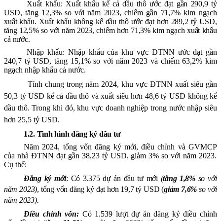
Xuất khẩu
:
Xuất khẩu kể cả dầu thô
ước
đạt
gần 290,9
tỷ
USD,
tăng 12,3
% so
với năm 2023
, chiếm
gần 71,7
% kim ngạch
xuất khẩu. Xuất khẩu không kể dầu thô
ước
đạt
hơn 289,2
tỷ USD,
tăng 12,5
% so với
năm 2023
, chiếm
hơn 71,3%
kim ngạch xuất khẩu
cả nước.
Nhập khẩu: Nhập khẩu của khu vực ĐTNN
ước
đạ
t gần
240,7
tỷ USD,
tăng 15,1%
so với năm 2023
và chiếm
63,2
% kim
ngạch nhập khẩu cả nước.
Tính chung trong năm
2024
,
khu vực ĐTNN xuất siêu
gần
50,3
tỷ USD kể cả dầu thô và xuất siêu
hơn 48,6
tỷ USD không kể
dầu thô
. Trong khi đó, khu vực doanh nghiệp trong nước nhập siêu
hơn 25,5 tỷ USD.
1.2. Tình hình đăng ký đầu tư
Năm 2024
, tổng vốn đăng ký mới, điều chỉnh và
GVMCP
của nhà ĐTNN đạt
gần 38,23
tỷ USD,
giảm 3%
so với năm 20
23.
Cụ thể:
Đ
ăng ký mới
:
C
ó
3.375
dự án
đầu tư
mới
(
tăng 1,8%
so với
năm 2023)
, t
ổng vốn đăng ký
đạt hơn 19,7 tỷ USD
(
giảm 7,6%
so với
năm 2023).
Đ
iều chỉnh
vốn
:
Có 1.539
l
ượt dự án đăng ký điều chỉnh