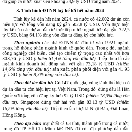
đỡ giúp cả nước xuất siêu khoảng 24,9 tỷ USD
trong năm 2024.
3
. Tình hình ĐTNN luỹ kế tới
hết năm 2024
Tính lũy kế đến
hết năm
20
24
,
cả nước có
42.002
dự án còn
hiệu lực với tổng vốn đăng ký
gần 502,8
tỷ USD. Vốn thực hiện
lũy kế của các dự án đầu tư trực tiếp nước ngoài ước
đạt gần 322,5
tỷ USD,
bằng 64,1
% tổng vốn đầu tư đăng ký còn hiệu lực.
Theo
ngành
:
các nhà ĐTNN đã đầu tư vào 19/21 ngành
trong hệ thống phân ngành kinh tế quốc dân.
Trong đó, ngành
công nghiệp chế biến, chế tạo chiếm tỷ trọng cao nhất với
hơn
308,76
tỷ USD
(
chiếm
61,4
% tổng vốn đầu tư
)
.
T
iếp theo là
các
ngành
kinh doanh bất động sản với
gần 73,18 tỷ
USD
(chiếm
14,6
% tổng vốn đầu tư);
sản xuất, phân phối điện
với gần 41,93
tỷ USD
(chiếm
8,3%
tổng vốn đầu tư).
Theo đối tác đầu tư:
Có 147 quốc gia, vùng lãnh thổ hiện có
dự án đầu tư còn hiệu lực tại Việt Nam.
Trong đó, đứng đầu là Hàn
Quốc với tổng vốn đăng ký
hơn 92
tỷ USD
(chiếm
18,3
% tổng vốn
đầu tư)
.
Singapore
đứng thứ hai
với gần 83,13 tỷ
USD
(chiếm
16,5%
tổng vốn đầu tư)
. T
iếp theo lần lượt là
Nhật Bản,
Đài Loan,
Hồng Kông.
Theo địa bàn:
mặt ở tất cả 63 tỉnh, thành phố trong cả nước,
trong
đó TP
Hồ Chí Minh là
ĐTNN đã có
địa phương dẫn đầu