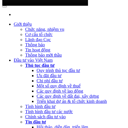
(Thứ Ba, 04/07/2023 05:29)
Báo cáo tình hình công khai ngân sách
Quý 2 năm 2023
(Thứ Tư, 12/04/2023 03:20)
Thực hiện công khai báo cáo tình hình
thực hiện dự toán NSNN Quý 1 năm 2023
Giới thiệu
Chức năng, nhiệm vụ
(Thứ Ba, 21/03/2023 04:55)
Công khai quyết toán NSNN năm
Cơ cấu tổ chức
2022 của Ban Quản lý dự án Nâng cấp và phát triển Hệ thống
Lãnh đạo Cục
thông tin quốc gia về đầu tư
Thông báo
Tin hoạt động
(Thứ Hai, 20/03/2023 05:26)
Báo cáo tình hình thực hiện dự toán
Thông báo mời thầu
NSNN Quý 4 và cả năm 2022
Đầu tư vào Việt Nam
Thủ tục đầu tư
(Thứ Hai, 20/03/2023 05:17)
Công bố công khai quyết toán ngân
Quy trình thủ tục đầu tư
sách nhà nước năm 2022 cùa Trung tâm Xúc tiến đầu tư phía Bắc
Ưu đãi đầu tư
Chi phí đầu tư
(Thứ Sáu, 24/02/2023 05:43)
Việt Nam, Bỉ thúc đẩy hợp tác đổi
Một số quy định về thuế
mới sáng tạo
Các quy định về lao động
Các quy định về đất đai, xây dựng
Triển khai dự án & tổ chức kinh doanh
Tình hình đầu tư
Tình hình đầu tư các nước
Chính sách đầu tư vào
Tin đầu tư
Hội thảo, diễn đàn, triển lãm