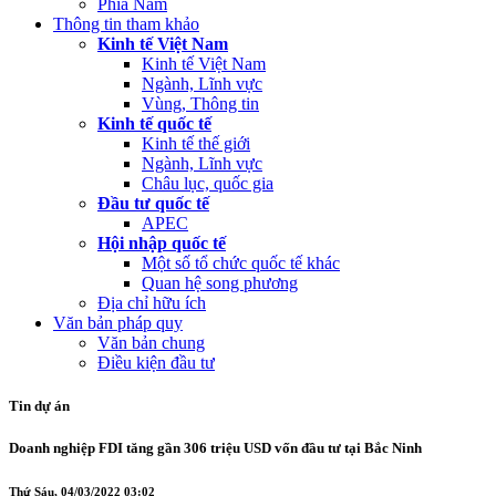
Phía Nam
Thông tin tham khảo
Kinh tế Việt Nam
Kinh tế Việt Nam
Ngành, Lĩnh vực
Vùng, Thông tin
Kinh tế quốc tế
Kinh tế thế giới
Ngành, Lĩnh vực
Châu lục, quốc gia
Đầu tư quốc tế
APEC
Hội nhập quốc tế
Một số tổ chức quốc tế khác
Quan hệ song phương
Địa chỉ hữu ích
Văn bản pháp quy
Văn bản chung
Điều kiện đầu tư
Tin dự án
Doanh nghiệp FDI tăng gần 306 triệu USD vốn đầu tư tại Bắc Ninh
Thứ Sáu, 04/03/2022 03:02