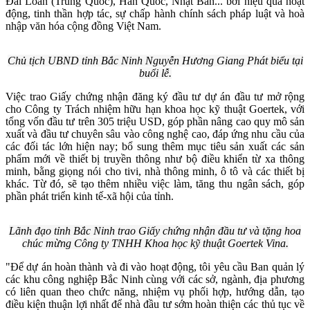
Đài Loan (Trung Quốc), Hàn Quốc, Nhật Bản... bởi hiệu quả hoạt
động, tinh thần hợp tác, sự chấp hành chính sách pháp luật và hoà
nhập văn hóa cộng đồng Việt Nam.
Chủ tịch UBND tỉnh Bắc Ninh Nguyễn Hương Giang Phát biểu tại
buổi lễ.
Việc trao Giấy chứng nhận đăng ký đầu tư dự án đầu tư mở rộng
cho Công ty Trách nhiệm hữu hạn khoa học kỹ thuật Goertek, với
tổng vốn đầu tư trên 305 triệu USD, góp phần nâng cao quy mô sản
xuất và đầu tư chuyên sâu vào công nghệ cao, đáp ứng nhu cầu của
các đối tác lớn hiện nay; bổ sung thêm mục tiêu sản xuất các sản
phẩm mới về thiết bị truyền thông như bộ điều khiển từ xa thông
minh, bằng giọng nói cho tivi, nhà thông minh, ô tô và các thiết bị
khác. Từ đó, sẽ tạo thêm nhiều việc làm, tăng thu ngân sách, góp
phần phát triển kinh tế-xã hội của tỉnh.
Lãnh đạo tỉnh Bắc Ninh trao Giấy chứng nhận đầu tư và tặng hoa
chúc mừng Công ty TNHH Khoa học kỹ thuật Goertek Vina.
"Để dự án hoàn thành và đi vào hoạt động, tôi yêu cầu Ban quản lý
các khu công nghiệp Bắc Ninh cùng với các sở, ngành, địa phương
có liên quan theo chức năng, nhiệm vụ phối hợp, hướng dẫn, tạo
điều kiện thuận lợi nhất để nhà đầu tư sớm hoàn thiện các thủ tục về