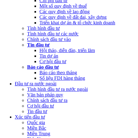
Chi phí đầu tư
Một số quy định về thuế
Các quy định về lao động
Các quy định về đất đai, xây dựng
Triển khai dự án & tổ chức kinh doanh
Tình hình đầu tư
Tình hình đầu tư các nước
Chính sách đầu tư vào
Tin đầu tư
Hội thảo, diễn đàn, triển lãm
Tin dự án
Cơ hội đầu tư
Báo cáo đầu tư
Báo cáo theo tháng
Số liệu FDI hàng tháng
Đầu tư ra nước ngoài
Tình hình đầu tư ra nước ngoài
Văn bản pháp quy
Chính sách đầu tư ra
Cơ hội đầu tư
Tin đầu tư
Xúc tiến đầu tư
Quốc gia
Miền Bắc
Miền Trung