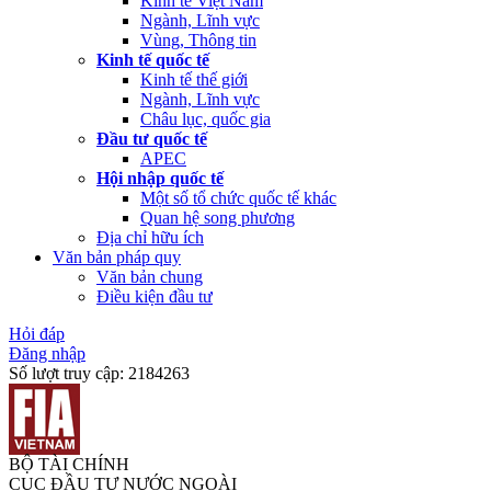
Kinh tế Việt Nam
Ngành, Lĩnh vực
Vùng, Thông tin
Kinh tế quốc tế
Kinh tế thế giới
Ngành, Lĩnh vực
Châu lục, quốc gia
Đầu tư quốc tế
APEC
Hội nhập quốc tế
Một số tổ chức quốc tế khác
Quan hệ song phương
Địa chỉ hữu ích
Văn bản pháp quy
Văn bản chung
Điều kiện đầu tư
Hỏi đáp
Đăng nhập
Số lượt truy cập:
2184263
BỘ TÀI CHÍNH
CỤC ĐẦU TƯ NƯỚC NGOÀI