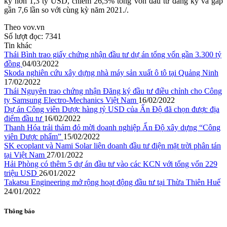
ký hơn 1,3 tỷ USD, chiếm 26,5% tổng vốn đầu tư đăng ký và gấp
gần 7,6 lần so với cùng kỳ năm 2021./.
Theo vov.vn
Số lượt đọc:
7341
Tin khác
Thái Bình trao giấy chứng nhận đầu tư dự án tổng vốn gần 3.300 tỷ
đồng
04/03/2022
Skoda nghiên cứu xây dựng nhà máy sản xuất ô tô tại Quảng Ninh
17/02/2022
Thái Nguyên trao chứng nhận Đăng ký đầu tư điều chỉnh cho Công
ty Samsung Electro-Mechanics Việt Nam
16/02/2022
Dự án Công viên Dược hàng tỷ USD của Ấn Độ đã chọn được địa
điểm đầu tư
16/02/2022
Thanh Hóa trải thảm đỏ mời doanh nghiệp Ấn Độ xây dựng “Công
viên Dược phẩm”
15/02/2022
SK ecoplant và Nami Solar liên doanh đầu tư điện mặt trời phân tán
tại Việt Nam
27/01/2022
Hải Phòng có thêm 5 dự án đầu tư vào các KCN với tổng vốn 229
triệu USD
26/01/2022
Takatsu Engineering mở rộng hoạt động đầu tư tại Thừa Thiên Huế
24/01/2022
Thông báo