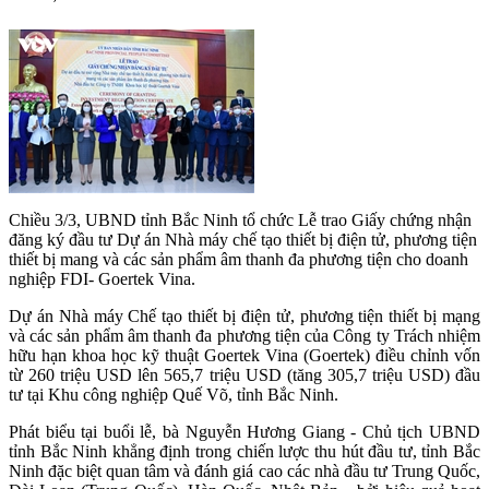
Chiều 3/3, UBND tỉnh Bắc Ninh tổ chức Lễ trao Giấy chứng nhận
đăng ký đầu tư Dự án Nhà máy chế tạo thiết bị điện tử, phương tiện
thiết bị mang và các sản phẩm âm thanh đa phương tiện cho doanh
nghiệp FDI- Goertek Vina.
Dự án Nhà máy Chế tạo thiết bị điện tử, phương tiện thiết bị mạng
và các sản phẩm âm thanh đa phương tiện của Công ty Trách nhiệm
hữu hạn khoa học kỹ thuật Goertek Vina (Goertek) điều chỉnh vốn
từ 260 triệu USD lên 565,7 triệu USD (tăng 305,7 triệu USD) đầu
tư tại Khu công nghiệp Quế Võ, tỉnh Bắc Ninh.
Phát biểu tại buổi lễ, bà Nguyễn Hương Giang - Chủ tịch UBND
tỉnh Bắc Ninh khẳng định trong chiến lược thu hút đầu tư, tỉnh Bắc
Ninh đặc biệt quan tâm và đánh giá cao các nhà đầu tư Trung Quốc,