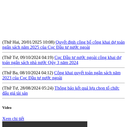
(Thứ Hai, 20/01/2025 10:08)
Quyết định công bố công khai dự toán
ngân sách năm 2025 của Cục Đầu tư nước ngoài
(Thứ Tư, 09/10/2024 04:19)
Cục Đầu tư nước ngoài công khai dự
toán ngân sách nhà nước Qúy 3 năm 2024
(Thứ Ba, 08/10/2024 04:12)
Công khai quyết toán ngân sách năm
2023 của Cục Đầu tư nước ngoài
(Thứ Tư, 28/08/2024 05:24)
Thông báo kết quả lựa chọn tổ chức
đấu giá tài sản
(Thứ Sáu, 09/08/2024 10:57)
Hội thảo: Cơ chế khuyến khích đầu tư
lớn (RIGI): Mục tiêu, phạm vi và thực hiện
Video
(Thứ Năm, 04/04/2024 10:17)
Báo cáo tình hình công khai ngân
Xem chi tiết
sách Quý I năm 2024