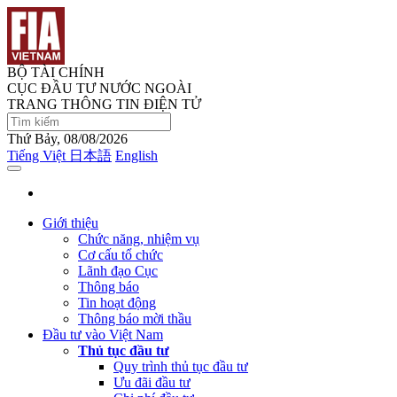
BỘ TÀI CHÍNH
CỤC ĐẦU TƯ NƯỚC NGOÀI
TRANG THÔNG TIN ĐIỆN TỬ
Thứ Bảy, 08/08/2026
Tiếng Việt
日本語
English
Giới thiệu
Chức năng, nhiệm vụ
Cơ cấu tổ chức
Lãnh đạo Cục
Thông báo
Tin hoạt động
Thông báo mời thầu
Đầu tư vào Việt Nam
Thủ tục đầu tư
Quy trình thủ tục đầu tư
Ưu đãi đầu tư