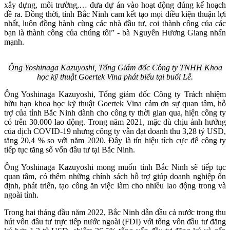
xây dựng, môi trường,… đưa dự án vào hoạt động đúng kế hoạch
đề ra. Đồng thời, tỉnh Bắc Ninh cam kết tạo mọi điều kiện thuận lợi
nhất, luôn đồng hành cùng các nhà đầu tư, coi thành công của các
bạn là thành công của chúng tôi” - bà Nguyễn Hương Giang nhấn
mạnh.
Ông Yoshinaga Kazuyoshi, Tổng Giám đốc Công ty TNHH Khoa
học kỹ thuật Goertek Vina phát biểu tại buổi Lễ.
Ông Yoshinaga Kazuyoshi, Tổng giám đốc Công ty Trách nhiệm
hữu hạn khoa học kỹ thuật Goertek Vina cảm ơn sự quan tâm, hỗ
trợ của tỉnh Bắc Ninh dành cho công ty thời gian qua, hiện công ty
có trên 30.000 lao động. Trong năm 2021, mặc dù chịu ảnh hưởng
của dịch COVID-19 nhưng công ty vẫn đạt doanh thu 3,28 tỷ USD,
tăng 20,4 % so với năm 2020. Đây là tín hiệu tích cực để công ty
tiếp tục tăng số vốn đầu tư tại Bắc Ninh.
Ông Yoshinaga Kazuyoshi mong muốn tỉnh Bắc Ninh sẽ tiếp tục
quan tâm, có thêm những chính sách hỗ trợ giúp doanh nghiệp ổn
định, phát triển, tạo công ăn việc làm cho nhiều lao động trong và
ngoài tỉnh.
Trong hai tháng đầu năm 2022, Bắc Ninh dẫn đầu cả nước trong thu
hút vốn đầu tư trực tiếp nước ngoài (FDI) với tổng vốn đầu tư đăng