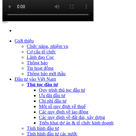
(Thứ Hai, 09/10/2023 03:45)
Quyết định về việc công bố công khai
quyết toán ngân sách năm 2022 của Cục Đầu tư nước ngoài
(Thứ Hai, 09/10/2023 03:45)
Báo cáo tình hình công khai ngân
sách Quý 3 năm 2023
(Thứ Ba, 04/07/2023 05:29)
Báo cáo tình hình công khai ngân sách
Quý 2 năm 2023
Giới thiệu
Chức năng, nhiệm vụ
(Thứ Tư, 12/04/2023 03:20)
Thực hiện công khai báo cáo tình hình
Cơ cấu tổ chức
thực hiện dự toán NSNN Quý 1 năm 2023
Lãnh đạo Cục
Thông báo
(Thứ Ba, 21/03/2023 04:55)
Công khai quyết toán NSNN năm
Tin hoạt động
2022 của Ban Quản lý dự án Nâng cấp và phát triển Hệ thống
Thông báo mời thầu
thông tin quốc gia về đầu tư
Đầu tư vào Việt Nam
Thủ tục đầu tư
(Thứ Hai, 20/03/2023 05:26)
Báo cáo tình hình thực hiện dự toán
Quy trình thủ tục đầu tư
NSNN Quý 4 và cả năm 2022
Ưu đãi đầu tư
Chi phí đầu tư
(Thứ Hai, 20/03/2023 05:17)
Công bố công khai quyết toán ngân
Một số quy định về thuế
sách nhà nước năm 2022 cùa Trung tâm Xúc tiến đầu tư phía Bắc
Các quy định về lao động
Các quy định về đất đai, xây dựng
(Thứ Sáu, 24/02/2023 05:43)
Việt Nam, Bỉ thúc đẩy hợp tác đổi
Triển khai dự án & tổ chức kinh doanh
mới sáng tạo
Tình hình đầu tư
Tình hình đầu tư các nước