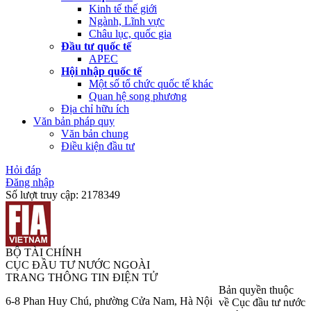
Kinh tế thế giới
Ngành, Lĩnh vực
Châu lục, quốc gia
Đầu tư quốc tế
APEC
Hội nhập quốc tế
Một số tổ chức quốc tế khác
Quan hệ song phương
Địa chỉ hữu ích
Văn bản pháp quy
Văn bản chung
Điều kiện đầu tư
Hỏi đáp
Đăng nhập
Số lượt truy cập:
2178349
BỘ TÀI CHÍNH
CỤC ĐẦU TƯ NƯỚC NGOÀI
TRANG THÔNG TIN ĐIỆN TỬ
Bản quyền thuộc
6-8 Phan Huy Chú, phường Cửa Nam, Hà Nội
về Cục đầu tư nước