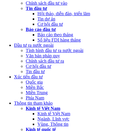
Chính sách đầu tư vào
Tin đầu tư
Hội thảo, diễn đàn, triển lãm
Tin dự án
Cơ hội đầu tư
Báo cáo đầu tư
Báo cáo theo tháng
Số liệu FDI hàng tháng
Đầu tư ra nước ngoài
Tình hình đầu tư ra nước ngoài
Văn bản pháp quy
Chính sách đầu tư ra
Cơ hội đầu tư
Tin đầu tư
Xúc tiến đầu tư
Quốc gia
Miền Bắc
Miền Trung
Phía Nam
Thông tin tham khảo
Kinh tế Việt Nam
Kinh tế Việt Nam
Ngành, Lĩnh vực
Vùng, Thông tin
Kinh tế quốc tế