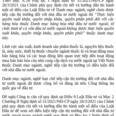
Theo mục A.16 Phụ lục I Nghị định số 31/2021/NĐ-CP ngày
26/3/2021 của Chính phủ quy định chi tiết và hướng dẫn thi hành
một số điều của Luật Đầu tư về Danh mục ngành, nghề chưa được
tiếp cận thị trường đối với nhà đầu tư nước ngoài thì
“Thực hiện
quyền xuất khẩu, quyền nhập khẩu, quyền phân phối đối với các
hàng hóa thuộc Danh mục hàng hóa nhà đầu tư nước ngoài, tổ
chức kinh tế có vốn đầu tư nước ngoài không được thực hiện quyền
xuất khẩu, quyền nhập khẩu, quyền phân phối”
thuộc danh mục
này.
Lĩnh vực sản xuất, kinh doanh sản phẩm thuốc lá, nguyên liệu thuốc
lá, máy móc, thiết bị thuộc chuyên ngành thuốc lá và hoạt động mua
bán hàng hóa và các hoạt động liên quan trực tiếp đến hoạt động
mua bán hàn hóa của nhà cung cấp dịch vụ nước ngoài tại Việt Nam
thuộc Danh mục ngành, nghề tiếp cận thị trường có điều kiện đối
với nhà đầu tư nước ngoài.
Danh mục ngành, nghề hạn chế tiếp cận thị trường đối với nhà đầu
tư nước ngoài đã được công bố và đăng tải trên Cổng thông tin
quốc gia về đầu tư.
Đề nghị Công ty căn cứ quy định tại Điều 9 Luật Đầu tư và Mục 2
Chương II Nghị định số 31/2021/NĐ-CP ngày 26/3/2021 của Chính
phủ quy định chi tiết và hướng dẫn thi hành một số điều của Luật
Đầu tư để xem xét điều kiện tiếp cận thị trường đối với nhà đầu tư
nước ngoài trong ngành nghề quy định tại Phụ lục I Nghị định số