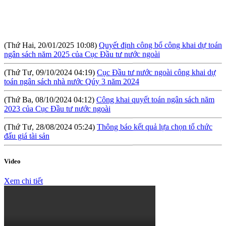
(Thứ Hai, 20/01/2025 10:08)
Quyết định công bố công khai dự toán
ngân sách năm 2025 của Cục Đầu tư nước ngoài
(Thứ Tư, 09/10/2024 04:19)
Cục Đầu tư nước ngoài công khai dự
toán ngân sách nhà nước Qúy 3 năm 2024
(Thứ Ba, 08/10/2024 04:12)
Công khai quyết toán ngân sách năm
2023 của Cục Đầu tư nước ngoài
(Thứ Tư, 28/08/2024 05:24)
Thông báo kết quả lựa chọn tổ chức
đấu giá tài sản
(Thứ Sáu, 09/08/2024 10:57)
Hội thảo: Cơ chế khuyến khích đầu tư
lớn (RIGI): Mục tiêu, phạm vi và thực hiện
Video
(Thứ Năm, 04/04/2024 10:17)
Báo cáo tình hình công khai ngân
Xem chi tiết
sách Quý I năm 2024
(Thứ Tư, 31/01/2024 09:04)
Lấy ý kiến đối với Dự thảo Nghị định
quy định về việc thành lập, quản lý và sử dụng Quỹ hỗ trợ đầu tư