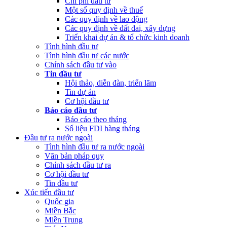
Chi phí đầu tư
Một số quy định về thuế
Các quy định về lao động
Các quy định về đất đai, xây dựng
Triển khai dự án & tổ chức kinh doanh
Tình hình đầu tư
Tình hình đầu tư các nước
Chính sách đầu tư vào
Tin đầu tư
Hội thảo, diễn đàn, triển lãm
Tin dự án
Cơ hội đầu tư
Báo cáo đầu tư
Báo cáo theo tháng
Số liệu FDI hàng tháng
Đầu tư ra nước ngoài
Tình hình đầu tư ra nước ngoài
Văn bản pháp quy
Chính sách đầu tư ra
Cơ hội đầu tư
Tin đầu tư
Xúc tiến đầu tư
Quốc gia
Miền Bắc
Miền Trung