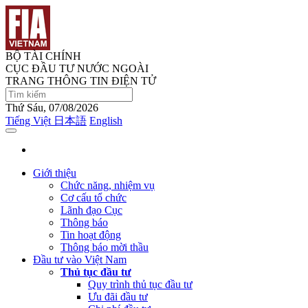
BỘ TÀI CHÍNH
CỤC ĐẦU TƯ NƯỚC NGOÀI
TRANG THÔNG TIN ĐIỆN TỬ
Thứ Sáu, 07/08/2026
Tiếng Việt
日本語
English
Giới thiệu
Chức năng, nhiệm vụ
Cơ cấu tổ chức
Lãnh đạo Cục
Thông báo
Tin hoạt động
Thông báo mời thầu
Đầu tư vào Việt Nam
Thủ tục đầu tư
Quy trình thủ tục đầu tư
Ưu đãi đầu tư