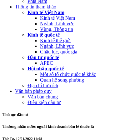
Phía Nam
Thông tin tham khảo
Kinh tế Việt Nam
Kinh tế Việt Nam
Ngành, Lĩnh vực
Vùng, Thông tin
Kinh tế quốc tế
Kinh tế thế giới
Ngành, Lĩnh vực
Châu lục, quốc gia
Đầu tư quốc tế
APEC
Hội nhập quốc tế
Một số tổ chức quốc tế khác
Quan hệ song phương
Địa chỉ hữu ích
Văn bản pháp quy
Văn bản chung
Điều kiện đầu tư
Thủ tục đầu tư
Thương nhân nước ngoài kinh doanh bán lẻ thuốc lá
Thứ Tư, 12/01/2022 11:08