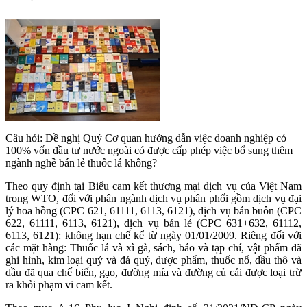
Câu hỏi: Đề nghị Quý Cơ quan hướng dẫn việc doanh nghiệp có
100% vốn đầu tư nước ngoài có được cấp phép việc bổ sung thêm
ngành nghề bán lẻ thuốc lá không?
Theo quy định tại Biểu cam kết thương mại dịch vụ của Việt Nam
trong WTO, đối với phân ngành dịch vụ phân phối gồm dịch vụ đại
lý hoa hồng (CPC 621, 61111, 6113, 6121), dịch vụ bán buôn (CPC
622, 61111, 6113, 6121), dịch vụ bán lẻ (CPC 631+632, 61112,
6113, 6121): không hạn chế kể từ ngày 01/01/2009. Riêng đối với
các mặt hàng: Thuốc lá và xì gà, sách, báo và tạp chí, vật phẩm đã
ghi hình, kim loại quý và đá quý, dược phẩm, thuốc nổ, dầu thô và
dầu đã qua chế biến, gạo, đường mía và đường củ cải được loại trừ
ra khỏi phạm vi cam kết.