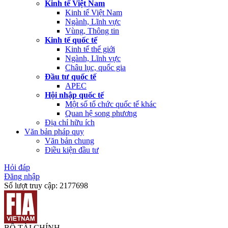
Kinh tế Việt Nam
Kinh tế Việt Nam
Ngành, Lĩnh vực
Vùng, Thông tin
Kinh tế quốc tế
Kinh tế thế giới
Ngành, Lĩnh vực
Châu lục, quốc gia
Đầu tư quốc tế
APEC
Hội nhập quốc tế
Một số tổ chức quốc tế khác
Quan hệ song phương
Địa chỉ hữu ích
Văn bản pháp quy
Văn bản chung
Điều kiện đầu tư
Hỏi đáp
Đăng nhập
Số lượt truy cập:
2177698
BỘ TÀI CHÍNH