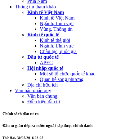
Phía Nam
Thông tin tham khảo
Kinh tế Việt Nam
Kinh tế Việt Nam
Ngành, Lĩnh vực
Vùng, Thông tin
Kinh tế quốc tế
Kinh tế thế giới
Ngành, Lĩnh vực
Châu lục, quốc gia
Đầu tư quốc tế
APEC
Hội nhập quốc tế
Một số tổ chức quốc tế khác
Quan hệ song phương
Địa chỉ hữu ích
Văn bản pháp quy
Văn bản chung
Điều kiện đầu tư
Chính sách đầu tư ra
Đầu tư gián tiếp ra nước ngoài sắp được chính danh
Thứ Hai, 30/05/2016 03:25