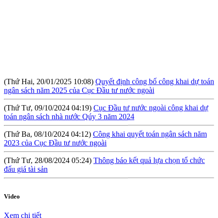
(Thứ Hai, 20/01/2025 10:08)
Quyết định công bố công khai dự toán
ngân sách năm 2025 của Cục Đầu tư nước ngoài
(Thứ Tư, 09/10/2024 04:19)
Cục Đầu tư nước ngoài công khai dự
toán ngân sách nhà nước Qúy 3 năm 2024
(Thứ Ba, 08/10/2024 04:12)
Công khai quyết toán ngân sách năm
2023 của Cục Đầu tư nước ngoài
(Thứ Tư, 28/08/2024 05:24)
Thông báo kết quả lựa chọn tổ chức
đấu giá tài sản
(Thứ Sáu, 09/08/2024 10:57)
Hội thảo: Cơ chế khuyến khích đầu tư
lớn (RIGI): Mục tiêu, phạm vi và thực hiện
Video
(Thứ Năm, 04/04/2024 10:17)
Báo cáo tình hình công khai ngân
sách Quý I năm 2024
Xem chi tiết