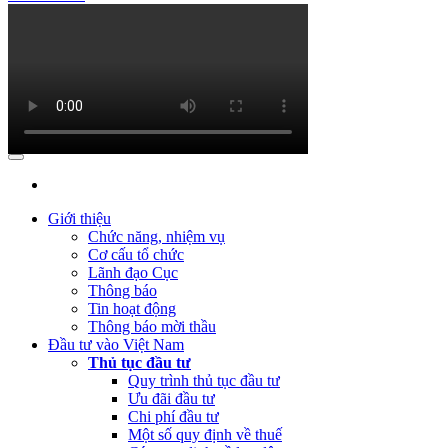
(Thứ Tư, 31/01/2024 09:04)
Lấy ý kiến đối với Dự thảo Nghị định
quy định về việc thành lập, quản lý và sử dụng Quỹ hỗ trợ đầu tư
(Thứ Hai, 09/10/2023 03:45)
Quyết định về việc công bố công khai
quyết toán ngân sách năm 2022 của Cục Đầu tư nước ngoài
(Thứ Hai, 09/10/2023 03:45)
Báo cáo tình hình công khai ngân
sách Quý 3 năm 2023
(Thứ Ba, 04/07/2023 05:29)
Báo cáo tình hình công khai ngân sách
Quý 2 năm 2023
Giới thiệu
Chức năng, nhiệm vụ
(Thứ Tư, 12/04/2023 03:20)
Thực hiện công khai báo cáo tình hình
Cơ cấu tổ chức
thực hiện dự toán NSNN Quý 1 năm 2023
Lãnh đạo Cục
Thông báo
(Thứ Ba, 21/03/2023 04:55)
Công khai quyết toán NSNN năm
Tin hoạt động
2022 của Ban Quản lý dự án Nâng cấp và phát triển Hệ thống
Thông báo mời thầu
thông tin quốc gia về đầu tư
Đầu tư vào Việt Nam
Thủ tục đầu tư
(Thứ Hai, 20/03/2023 05:26)
Báo cáo tình hình thực hiện dự toán
Quy trình thủ tục đầu tư
NSNN Quý 4 và cả năm 2022
Ưu đãi đầu tư
Chi phí đầu tư
(Thứ Hai, 20/03/2023 05:17)
Công bố công khai quyết toán ngân
Một số quy định về thuế
sách nhà nước năm 2022 cùa Trung tâm Xúc tiến đầu tư phía Bắc