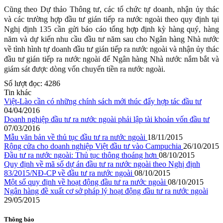
Cũng theo Dự thảo Thông tư, các tổ chức tự doanh, nhận ủy thác
và các trường hợp đầu tư gián tiếp ra nước ngoài theo quy định tại
Nghị định 135 cần gửi báo cáo tổng hợp định kỳ hàng quý, hàng
năm và dự kiến nhu cầu đầu tư năm sau cho Ngân hàng Nhà nước
về tình hình tự doanh đầu tư gián tiếp ra nước ngoài và nhận ủy thác
đầu tư gián tiếp ra nước ngoài để Ngân hàng Nhà nước nắm bắt và
giám sát được dòng vốn chuyển tiền ra nước ngoài.
Số lượt đọc:
4286
Tin khác
Việt-Lào cần có những chính sách mới thúc đẩy hợp tác đầu tư
04/04/2016
Doanh nghiệp đầu tư ra nước ngoài phải lập tài khoản vốn đầu tư
07/03/2016
Mẫu văn bản về thủ tục đầu tư ra nước ngoài
18/11/2015
Rộng cửa cho doanh nghiệp Việt đầu tư vào Campuchia
26/10/2015
Đầu tư ra nước ngoài: Thủ tục thông thoáng hơn
08/10/2015
Quy định về mã số dự án đầu tư ra nước ngoài theo Nghị định
83/2015/NĐ-CP về đầu tư ra nước ngoài
08/10/2015
Một số quy định về hoạt động đầu tư ra nước ngoài
08/10/2015
Ngân hàng đề xuất cơ sở pháp lý hoạt động đầu tư ra nước ngoài
29/05/2015
Thông báo