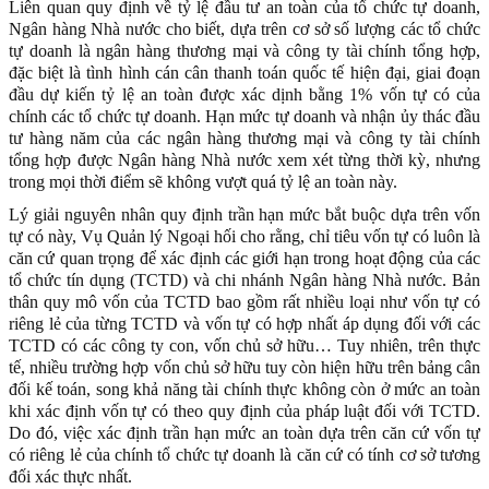
Liên quan quy định về tỷ lệ đầu tư an toàn của tổ chức tự doanh,
Ngân hàng Nhà nước cho biết, dựa trên cơ sở số lượng các tổ chức
tự doanh là ngân hàng thương mại và công ty tài chính tổng hợp,
đặc biệt là tình hình cán cân thanh toán quốc tế hiện đại, giai đoạn
đầu dự kiến tỷ lệ an toàn được xác dịnh bằng 1% vốn tự có của
chính các tổ chức tự doanh. Hạn mức tự doanh và nhận ủy thác đầu
tư hàng năm của các ngân hàng thương mại và công ty tài chính
tổng hợp được Ngân hàng Nhà nước xem xét từng thời kỳ, nhưng
trong mọi thời điểm sẽ không vượt quá tỷ lệ an toàn này.
Lý giải nguyên nhân quy định trần hạn mức bắt buộc dựa trên vốn
tự có này, Vụ Quản lý Ngoại hối cho rằng, chỉ tiêu vốn tự có luôn là
căn cứ quan trọng để xác định các giới hạn trong hoạt động của các
tổ chức tín dụng (TCTD) và chi nhánh Ngân hàng Nhà nước. Bản
thân quy mô vốn của TCTD bao gồm rất nhiều loại như vốn tự có
riêng lẻ của từng TCTD và vốn tự có hợp nhất áp dụng đối với các
TCTD có các công ty con, vốn chủ sở hữu… Tuy nhiên, trên thực
tế, nhiều trường hợp vốn chủ sở hữu tuy còn hiện hữu trên bảng cân
đối kế toán, song khả năng tài chính thực không còn ở mức an toàn
khi xác định vốn tự có theo quy định của pháp luật đối với TCTD.
Do đó, việc xác định trần hạn mức an toàn dựa trên căn cứ vốn tự
có riêng lẻ của chính tổ chức tự doanh là căn cứ có tính cơ sở tương
đối xác thực nhất.