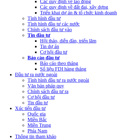
Các quy định về lao động
Các quy định về đất đai, xây dựng
(Thứ Sáu, 24/02/2023 05:43)
Việt Nam, Bỉ thúc đẩy hợp tác đổi
Triển khai dự án & tổ chức kinh doanh
mới sáng tạo
Tình hình đầu tư
Tình hình đầu tư các nước
Chính sách đầu tư vào
Tin đầu tư
Hội thảo, diễn đàn, triển lãm
Tin dự án
Cơ hội đầu tư
Báo cáo đầu tư
Báo cáo theo tháng
Số liệu FDI hàng tháng
Đầu tư ra nước ngoài
Tình hình đầu tư ra nước ngoài
Văn bản pháp quy
Chính sách đầu tư ra
Cơ hội đầu tư
Tin đầu tư
Xúc tiến đầu tư
Quốc gia
Miền Bắc
Miền Trung
Phía Nam
Thông tin tham khảo