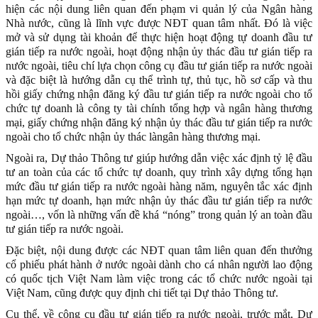
hiện các nội dung liên quan đến phạm vi quản lý của Ngân hàng
Nhà nước, cũng là lĩnh vực được NĐT quan tâm nhất. Đó là việc
mở và sử dụng tài khoản để thực hiện hoạt động tự doanh đầu tư
gián tiếp ra nước ngoài, hoạt động nhận ủy thác đầu tư gián tiếp ra
nước ngoài, tiêu chí lựa chọn công cụ đầu tư gián tiếp ra nước ngoài
và đặc biệt là hướng dẫn cụ thể trình tự, thủ tục, hồ sơ cấp và thu
hồi giấy chứng nhận đăng ký đầu tư gián tiếp ra nước ngoài cho tổ
chức tự doanh là công ty tài chính tổng hợp và ngân hàng thương
mại, giấy chứng nhận đăng ký nhận ủy thác đầu tư gián tiếp ra nước
ngoài cho tổ chức nhận ủy thác làngân hàng thương mại.
Ngoài ra, Dự thảo Thông tư giúp hướng dẫn việc xác định tỷ lệ đầu
tư an toàn của các tổ chức tự doanh, quy trình xây dựng tổng hạn
mức đầu tư gián tiếp ra nước ngoài hàng năm, nguyên tắc xác định
hạn mức tự doanh, hạn mức nhận ủy thác đầu tư gián tiếp ra nước
ngoài…, vốn là những vấn đề khá “nóng” trong quản lý an toàn đầu
tư gián tiếp ra nước ngoài.
Đặc biệt, nội dung được các NĐT quan tâm liên quan đến thưởng
cổ phiếu phát hành ở nước ngoài dành cho cá nhân người lao động
có quốc tịch Việt Nam làm việc trong các tổ chức nước ngoài tại
Việt Nam, cũng được quy định chi tiết tại Dự thảo Thông tư.
Cụ thể, về công cụ đầu tư gián tiếp ra nước ngoài, trước mắt, Dự