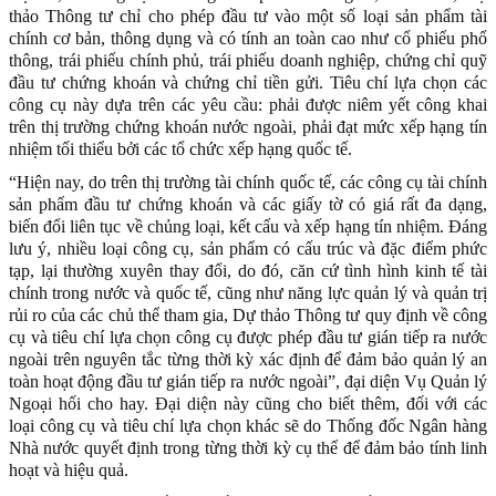
thảo Thông tư chỉ cho phép đầu tư vào một số loại sản phẩm tài
chính cơ bản, thông dụng và có tính an toàn cao như cổ phiếu phổ
thông, trái phiếu chính phủ, trái phiếu doanh nghiệp, chứng chỉ quỹ
đầu tư chứng khoán và chứng chỉ tiền gửi. Tiêu chí lựa chọn các
công cụ này dựa trên các yêu cầu: phải được niêm yết công khai
trên thị trường chứng khoán nước ngoài, phải đạt mức xếp hạng tín
nhiệm tối thiểu bởi các tổ chức xếp hạng quốc tế.
“Hiện nay, do trên thị trường tài chính quốc tế, các công cụ tài chính
sản phẩm đầu tư chứng khoán và các giấy tờ có giá rất đa dạng,
biến đổi liên tục về chủng loại, kết cấu và xếp hạng tín nhiệm. Đáng
lưu ý, nhiều loại công cụ, sản phẩm có cấu trúc và đặc điểm phức
tạp, lại thường xuyên thay đổi, do đó, căn cứ tình hình kinh tế tài
chính trong nước và quốc tế, cũng như năng lực quản lý và quản trị
rủi ro của các chủ thể tham gia, Dự thảo Thông tư quy định về công
cụ và tiêu chí lựa chọn công cụ được phép đầu tư gián tiếp ra nước
ngoài trên nguyên tắc từng thời kỳ xác định để đảm bảo quản lý an
toàn hoạt động đầu tư gián tiếp ra nước ngoài”, đại diện Vụ Quản lý
Ngoại hối cho hay. Đại diện này cũng cho biết thêm, đối với các
loại công cụ và tiêu chí lựa chọn khác sẽ do Thống đốc Ngân hàng
Nhà nước quyết định trong từng thời kỳ cụ thể để đảm bảo tính linh
hoạt và hiệu quả.