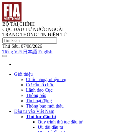
BỘ TÀI CHÍNH
CỤC ĐẦU TƯ NƯỚC NGOÀI
TRANG THÔNG TIN ĐIỆN TỬ
Thứ Sáu, 07/08/2026
Tiếng Việt
日本語
English
Giới thiệu
Chức năng, nhiệm vụ
Cơ cấu tổ chức
Lãnh đạo Cục
Thông báo
Tin hoạt động
Thông báo mời thầu
Đầu tư vào Việt Nam
Thủ tục đầu tư
Quy trình thủ tục đầu tư
Ưu đãi đầu tư