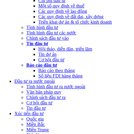
Chi phí đầu tư
Một số quy định về thuế
Các quy định về lao động
Các quy định về đất đai, xây dựng
Triển khai dự án & tổ chức kinh doanh
Tình hình đầu tư
Tình hình đầu tư các nước
Chính sách đầu tư vào
Tin đầu tư
Hội thảo, diễn đàn, triển lãm
Tin dự án
Cơ hội đầu tư
Báo cáo đầu tư
Báo cáo theo tháng
Số liệu FDI hàng tháng
Đầu tư ra nước ngoài
Tình hình đầu tư ra nước ngoài
Văn bản pháp quy
Chính sách đầu tư ra
Cơ hội đầu tư
Tin đầu tư
Xúc tiến đầu tư
Quốc gia
Miền Bắc
Miền Trung